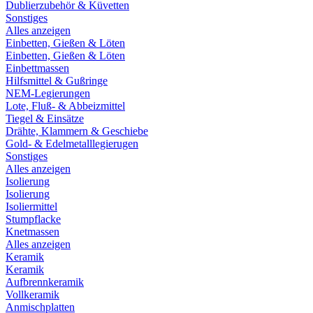
Dublierzubehör & Küvetten
Sonstiges
Alles anzeigen
Einbetten, Gießen & Löten
Einbetten, Gießen & Löten
Einbettmassen
Hilfsmittel & Gußringe
NEM-Legierungen
Lote, Fluß- & Abbeizmittel
Tiegel & Einsätze
Drähte, Klammern & Geschiebe
Gold- & Edelmetalllegierugen
Sonstiges
Alles anzeigen
Isolierung
Isolierung
Isoliermittel
Stumpflacke
Knetmassen
Alles anzeigen
Keramik
Keramik
Aufbrennkeramik
Vollkeramik
Anmischplatten