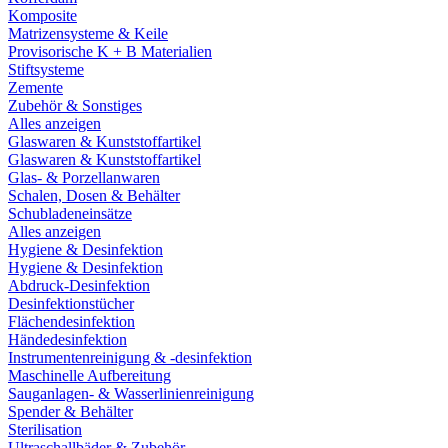
Komposite
Matrizensysteme & Keile
Provisorische K + B Materialien
Stiftsysteme
Zemente
Zubehör & Sonstiges
Alles anzeigen
Glaswaren & Kunststoffartikel
Glaswaren & Kunststoffartikel
Glas- & Porzellanwaren
Schalen, Dosen & Behälter
Schubladeneinsätze
Alles anzeigen
Hygiene & Desinfektion
Hygiene & Desinfektion
Abdruck-Desinfektion
Desinfektionstücher
Flächendesinfektion
Händedesinfektion
Instrumentenreinigung & -desinfektion
Maschinelle Aufbereitung
Sauganlagen- & Wasserlinienreinigung
Spender & Behälter
Sterilisation
Ultraschallbäder & Zubehör