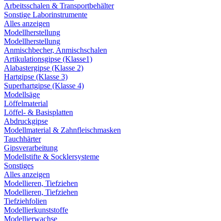
Arbeitsschalen & Transportbehälter
Sonstige Laborinstrumente
Alles anzeigen
Modellherstellung
Modellherstellung
Anmischbecher, Anmischschalen
Artikulationsgipse (Klasse1)
Alabastergipse (Klasse 2)
Hartgipse (Klasse 3)
Superhartgipse (Klasse 4)
Modellsäge
Löffelmaterial
Löffel- & Basisplatten
Abdruckgipse
Modellmaterial & Zahnfleischmasken
Tauchhärter
Gipsverarbeitung
Modellstifte & Socklersysteme
Sonstiges
Alles anzeigen
Modellieren, Tiefziehen
Modellieren, Tiefziehen
Tiefziehfolien
Modellierkunststoffe
Modellierwachse