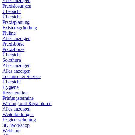
Alles anzeigen
Praxislösungen
Übersicht
Übersicht
Praxisplanung
Existenzgründung
Pluline
Alles anzeigen
Praxisbörse
Praxisbörse
Übersicht
Solothurn
Alles anzeigen
Alles anzeigen
Technischer Service
Übersicht
Hygiene
Regeneration
Prüfungstermine
Wartung und Reparaturen
Alles anzeigen
Weiterbildungen
Hygieneschulung
3D-Workshop
Webinare