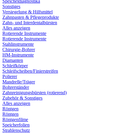
Speicheldiagnostika
Sonstiges
Versiegelung & Hilfsmittel
Zahnpasten & Pflegeprodukte
Zahn- und Interdentalbürsten
Alles anzeigen
Rotierende Instrumente
Rotierende Instrumente
Stahlinstrumente
Chirurgie-Bohrer
HM-Instrumente
Diamanten
Schleifkörper
Schleifscheiben/Finierstreifen
Polierer
Mandrelle/Träger
Bohrerständer
Zahnreinigungsbürsten (rotierend)
Zubehör & Sonstiges
Alles anzeigen
Röntgen
Röntgen
Röntgenfilme
Speicherfolien
Strahlenschutz