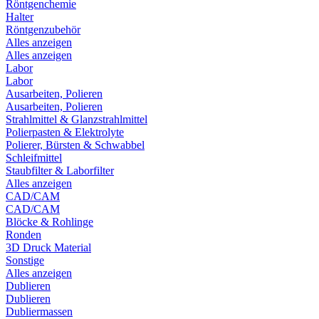
Röntgenchemie
Halter
Röntgenzubehör
Alles anzeigen
Alles anzeigen
Labor
Labor
Ausarbeiten, Polieren
Ausarbeiten, Polieren
Strahlmittel & Glanzstrahlmittel
Polierpasten & Elektrolyte
Polierer, Bürsten & Schwabbel
Schleifmittel
Staubfilter & Laborfilter
Alles anzeigen
CAD/CAM
CAD/CAM
Blöcke & Rohlinge
Ronden
3D Druck Material
Sonstige
Alles anzeigen
Dublieren
Dublieren
Dubliermassen