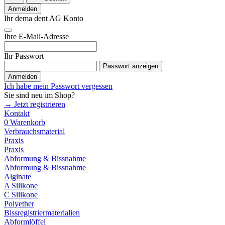
Anmelden
Ihr dema dent AG Konto
Ihre E-Mail-Adresse
Ihr Passwort
Passwort anzeigen
Anmelden
Ich habe mein Passwort vergessen
Sie sind neu im Shop?
→ Jetzt registrieren
Kontakt
0
Warenkorb
Verbrauchsmaterial
Praxis
Praxis
Abformung & Bissnahme
Abformung & Bissnahme
Alginate
A Silikone
C Silikone
Polyether
Bissregistriermaterialien
Abformlöffel