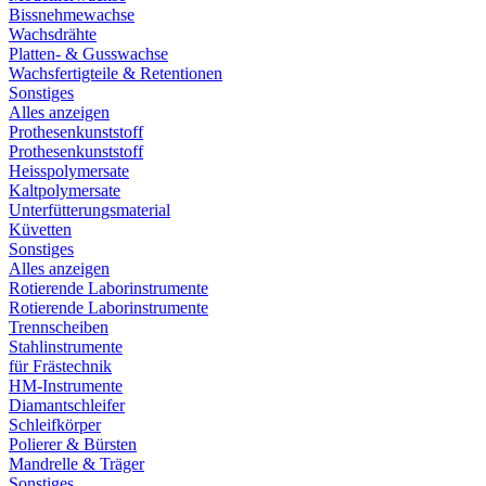
Bissnehmewachse
Wachsdrähte
Platten- & Gusswachse
Wachsfertigteile & Retentionen
Sonstiges
Alles anzeigen
Prothesenkunststoff
Prothesenkunststoff
Heisspolymersate
Kaltpolymersate
Unterfütterungsmaterial
Küvetten
Sonstiges
Alles anzeigen
Rotierende Laborinstrumente
Rotierende Laborinstrumente
Trennscheiben
Stahlinstrumente
für Frästechnik
HM-Instrumente
Diamantschleifer
Schleifkörper
Polierer & Bürsten
Mandrelle & Träger
Sonstiges