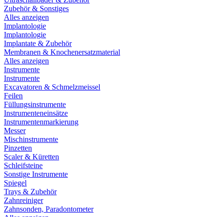
Zubehör & Sonstiges
Alles anzeigen
Implantologie
Implantologie
Implantate & Zubehör
Membranen & Knochenersatzmaterial
Alles anzeigen
Instrumente
Instrumente
Excavatoren & Schmelzmeissel
Feilen
Füllungsinstrumente
Instrumenteneinsätze
Instrumentenmarkierung
Messer
Mischinstrumente
Pinzetten
Scaler & Küretten
Schleifsteine
Sonstige Instrumente
Spiegel
Trays & Zubehör
Zahnreiniger
Zahnsonden, Paradontometer