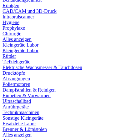
Röntgen
CAD/CAM und 3D-Druck
Intraoralscanner
Hygiene
Prophylaxe
Chirurgie
Alles anzeigen
Kleingeräte Labor
Kleingeräte Labor
Rüttler
Tiefziehgeräte
Elektrische Wachsmesser & Tauchdosen
Drucktöpfe
Absaugungen
Poliermotoren
Dampfstrahlen & Reinigen
Einbetten & Vorwärmen
Ultraschallbad
Anrührgeräte
Technikmaschinen
Sonstige Kleingeräte
Ersatzteile Labor
Brenner & Lötpistolen
Alles anzeigen