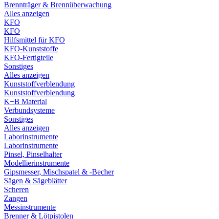
Brennträger & Brennüberwachung
Alles anzeigen
KFO
KFO
Hilfsmittel für KFO
KFO-Kunststoffe
KFO-Fertigteile
Sonstiges
Alles anzeigen
Kunststoffverblendung
Kunststoffverblendung
K+B Material
Verbundsysteme
Sonstiges
Alles anzeigen
Laborinstrumente
Laborinstrumente
Pinsel, Pinselhalter
Modellierinstrumente
Gipsmesser, Mischspatel & -Becher
Sägen & Sägeblätter
Scheren
Zangen
Messinstrumente
Brenner & Lötpistolen