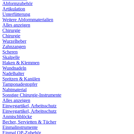
Abformzubehör
Artikulation
Unterfütterung
Weitere Abformmaterialien
Alles anzeigen
Chirurgie
Chirurgie
Wurzelheber
Zahnzangen
Scheren
Skalpelle
Haken & Klemmen
Wundnadeln
Nadelhalter
Spritzen & Kanülen
Tamponadestopfer
Nahtmaterial
Sonstige Chirurgie-Instrumente
Alles anzeigen
Einwegartikel, Arbeitsschutz
Einwegartikel, Arbeitsschutz
Anmischblöcke
Becher, Servietten & Tücher
Einmalinstrumente
Einmal OP-Zubehör