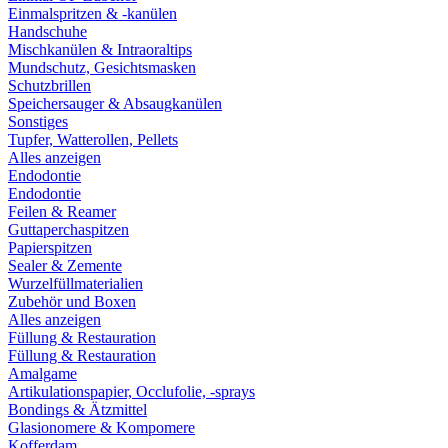
Einmalspritzen & -kanülen
Handschuhe
Mischkanülen & Intraoraltips
Mundschutz, Gesichtsmasken
Schutzbrillen
Speichersauger & Absaugkanülen
Sonstiges
Tupfer, Watterollen, Pellets
Alles anzeigen
Endodontie
Endodontie
Feilen & Reamer
Guttaperchaspitzen
Papierspitzen
Sealer & Zemente
Wurzelfüllmaterialien
Zubehör und Boxen
Alles anzeigen
Füllung & Restauration
Füllung & Restauration
Amalgame
Artikulationspapier, Occlufolie, -sprays
Bondings & Ätzmittel
Glasionomere & Kompomere
Kofferdam