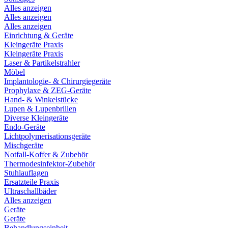
Alles anzeigen
Alles anzeigen
Alles anzeigen
Einrichtung & Geräte
Kleingeräte Praxis
Kleingeräte Praxis
Laser & Partikelstrahler
Möbel
Implantologie- & Chirurgiegeräte
Prophylaxe & ZEG-Geräte
Hand- & Winkelstücke
Lupen & Lupenbrillen
Diverse Kleingeräte
Endo-Geräte
Lichtpolymerisationsgeräte
Mischgeräte
Notfall-Koffer & Zubehör
Thermodesinfektor-Zubehör
Stuhlauflagen
Ersatzteile Praxis
Ultraschallbäder
Alles anzeigen
Geräte
Geräte
Behandlungseinheit