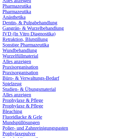
Alles anzeigen
Pharmazeutika
Pharmazeutika
Anästhetika
Dentin- & Pulpabehandlung
Gangrän- & Wurzelbehandlung
IVD (In Vitro Diagnostika)
Retraktion, Blutstillung
Sonstige Pharmazeutika
Wundbehandlung
Wurzelfüllmaterial
Alles anzeigen
Praxisorganisation
Praxisorganisation
Büro- & Verwaltungs-Bedarf
Spielzeug
Studien- & Übungsmaterial
Alles anzeigen
Prophylaxe & Pflege
Prophylaxe & Pflege
Bleaching
Fluoridlacke & Gele
Mundspüllösungen
Polier- und Zahnreinigungspasten
Pophylaxepulver