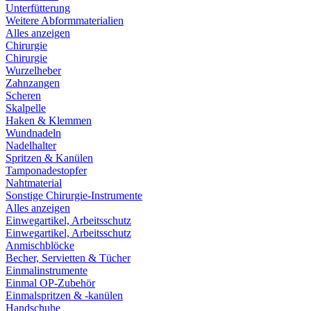
Unterfütterung
Weitere Abformmaterialien
Alles anzeigen
Chirurgie
Chirurgie
Wurzelheber
Zahnzangen
Scheren
Skalpelle
Haken & Klemmen
Wundnadeln
Nadelhalter
Spritzen & Kanülen
Tamponadestopfer
Nahtmaterial
Sonstige Chirurgie-Instrumente
Alles anzeigen
Einwegartikel, Arbeitsschutz
Einwegartikel, Arbeitsschutz
Anmischblöcke
Becher, Servietten & Tücher
Einmalinstrumente
Einmal OP-Zubehör
Einmalspritzen & -kanülen
Handschuhe