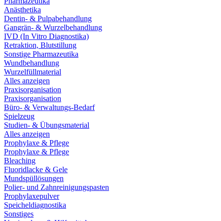
Pharmazeutika
Anästhetika
Dentin- & Pulpabehandlung
Gangrän- & Wurzelbehandlung
IVD (In Vitro Diagnostika)
Retraktion, Blutstillung
Sonstige Pharmazeutika
Wundbehandlung
Wurzelfüllmaterial
Alles anzeigen
Praxisorganisation
Praxisorganisation
Büro- & Verwaltungs-Bedarf
Spielzeug
Studien- & Übungsmaterial
Alles anzeigen
Prophylaxe & Pflege
Prophylaxe & Pflege
Bleaching
Fluoridlacke & Gele
Mundspüllösungen
Polier- und Zahnreinigungspasten
Prophylaxepulver
Speicheldiagnostika
Sonstiges