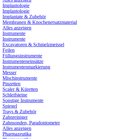
Implantologie
Implantologie
Implantate & Zubehör
Membranen & Knochenersatzmaterial
Alles anzeigen
Instrumente
Instrumente
Excavatoren & Schmelzmeissel
Feilen
Füllungsinstrumente
Instrumenteneinsätze
Instrumentenmarkierung
Messer
Mischinstrumente
Pinzetten
Scaler & Küretten
Schleifsteine
Sonstige Instrumente
Spiegel
Trays & Zubehör
Zahnreiniger
Zahnsonden, Paradontometer
Alles anzeigen
Pharmazeutika