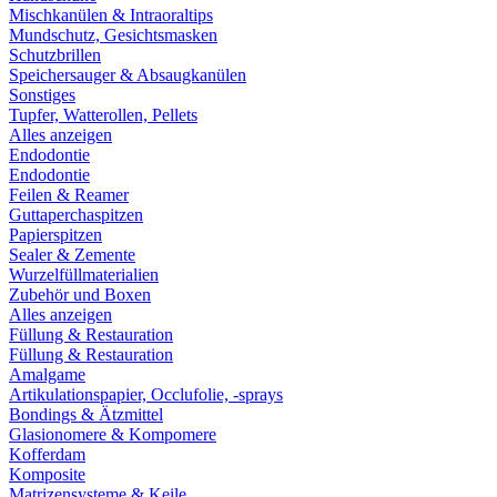
Mischkanülen & Intraoraltips
Mundschutz, Gesichtsmasken
Schutzbrillen
Speichersauger & Absaugkanülen
Sonstiges
Tupfer, Watterollen, Pellets
Alles anzeigen
Endodontie
Endodontie
Feilen & Reamer
Guttaperchaspitzen
Papierspitzen
Sealer & Zemente
Wurzelfüllmaterialien
Zubehör und Boxen
Alles anzeigen
Füllung & Restauration
Füllung & Restauration
Amalgame
Artikulationspapier, Occlufolie, -sprays
Bondings & Ätzmittel
Glasionomere & Kompomere
Kofferdam
Komposite
Matrizensysteme & Keile