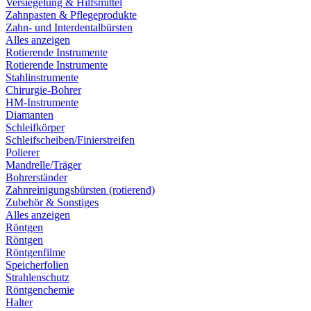
Versiegelung & Hilfsmittel
Zahnpasten & Pflegeprodukte
Zahn- und Interdentalbürsten
Alles anzeigen
Rotierende Instrumente
Rotierende Instrumente
Stahlinstrumente
Chirurgie-Bohrer
HM-Instrumente
Diamanten
Schleifkörper
Schleifscheiben/Finierstreifen
Polierer
Mandrelle/Träger
Bohrerständer
Zahnreinigungsbürsten (rotierend)
Zubehör & Sonstiges
Alles anzeigen
Röntgen
Röntgen
Röntgenfilme
Speicherfolien
Strahlenschutz
Röntgenchemie
Halter