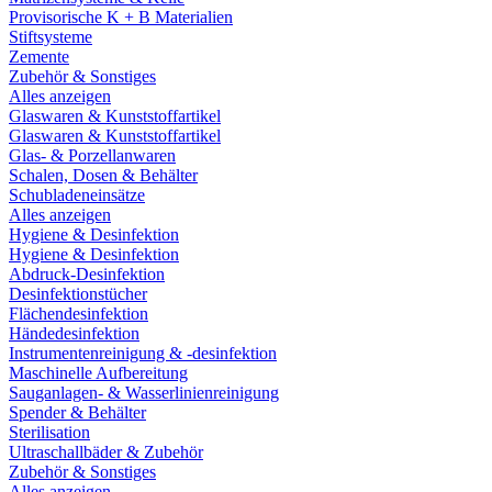
Provisorische K + B Materialien
Stiftsysteme
Zemente
Zubehör & Sonstiges
Alles anzeigen
Glaswaren & Kunststoffartikel
Glaswaren & Kunststoffartikel
Glas- & Porzellanwaren
Schalen, Dosen & Behälter
Schubladeneinsätze
Alles anzeigen
Hygiene & Desinfektion
Hygiene & Desinfektion
Abdruck-Desinfektion
Desinfektionstücher
Flächendesinfektion
Händedesinfektion
Instrumentenreinigung & -desinfektion
Maschinelle Aufbereitung
Sauganlagen- & Wasserlinienreinigung
Spender & Behälter
Sterilisation
Ultraschallbäder & Zubehör
Zubehör & Sonstiges
Alles anzeigen