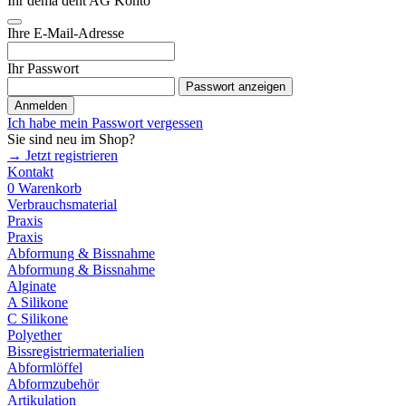
Ihr dema dent AG Konto
Ihre E-Mail-Adresse
Ihr Passwort
Passwort anzeigen
Anmelden
Ich habe mein Passwort vergessen
Sie sind neu im Shop?
→ Jetzt registrieren
Kontakt
0
Warenkorb
Verbrauchsmaterial
Praxis
Praxis
Abformung & Bissnahme
Abformung & Bissnahme
Alginate
A Silikone
C Silikone
Polyether
Bissregistriermaterialien
Abformlöffel
Abformzubehör
Artikulation