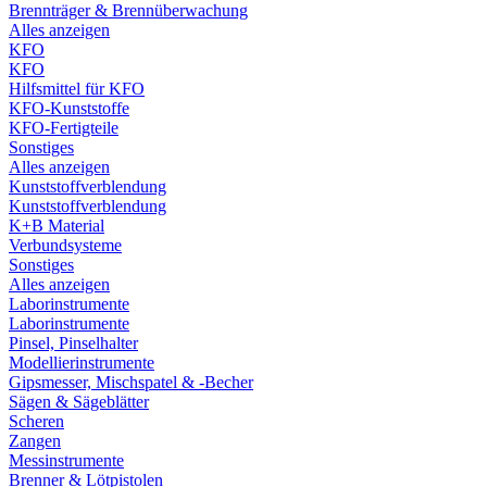
Brennträger & Brennüberwachung
Alles anzeigen
KFO
KFO
Hilfsmittel für KFO
KFO-Kunststoffe
KFO-Fertigteile
Sonstiges
Alles anzeigen
Kunststoffverblendung
Kunststoffverblendung
K+B Material
Verbundsysteme
Sonstiges
Alles anzeigen
Laborinstrumente
Laborinstrumente
Pinsel, Pinselhalter
Modellierinstrumente
Gipsmesser, Mischspatel & -Becher
Sägen & Sägeblätter
Scheren
Zangen
Messinstrumente
Brenner & Lötpistolen