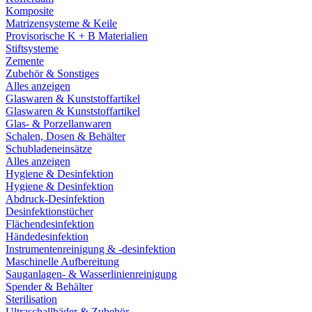
Komposite
Matrizensysteme & Keile
Provisorische K + B Materialien
Stiftsysteme
Zemente
Zubehör & Sonstiges
Alles anzeigen
Glaswaren & Kunststoffartikel
Glaswaren & Kunststoffartikel
Glas- & Porzellanwaren
Schalen, Dosen & Behälter
Schubladeneinsätze
Alles anzeigen
Hygiene & Desinfektion
Hygiene & Desinfektion
Abdruck-Desinfektion
Desinfektionstücher
Flächendesinfektion
Händedesinfektion
Instrumentenreinigung & -desinfektion
Maschinelle Aufbereitung
Sauganlagen- & Wasserlinienreinigung
Spender & Behälter
Sterilisation
Ultraschallbäder & Zubehör