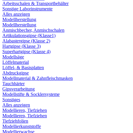
Arbeitsschalen & Transportbehälter
Sonstige Laborinstrumente
Alles anzeigen
Modellherstellung
Modellherstellung
Anmischbecher, Anmischschalen
Artikulationsgipse (Klasse1)
Alabastergipse (Klasse 2)
Hartgipse (Klasse 3)
Superhartgipse (Klasse 4)
Modellsäge
Löffelmaterial
Löffel- & Basisplatten
Abdruckgipse
Modellmaterial & Zahnfleischmasken
Tauchhärter
Gipsverarbeitung
Modellstifte & Socklersysteme
Sonstiges
Alles anzeigen
Modellieren, Tiefziehen
Modellieren, Tiefziehen
Tiefziehfolien
Modellierkunststoffe
Modellierwachse