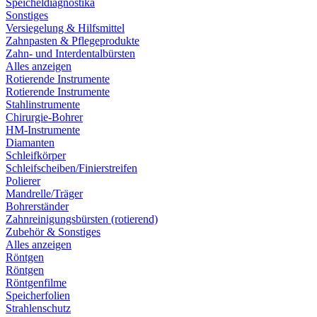
Speicheldiagnostika
Sonstiges
Versiegelung & Hilfsmittel
Zahnpasten & Pflegeprodukte
Zahn- und Interdentalbürsten
Alles anzeigen
Rotierende Instrumente
Rotierende Instrumente
Stahlinstrumente
Chirurgie-Bohrer
HM-Instrumente
Diamanten
Schleifkörper
Schleifscheiben/Finierstreifen
Polierer
Mandrelle/Träger
Bohrerständer
Zahnreinigungsbürsten (rotierend)
Zubehör & Sonstiges
Alles anzeigen
Röntgen
Röntgen
Röntgenfilme
Speicherfolien
Strahlenschutz