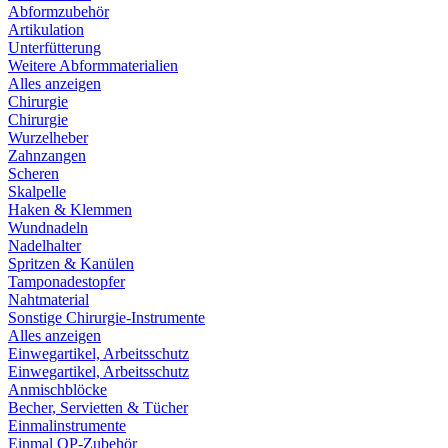
Abformzubehör
Artikulation
Unterfütterung
Weitere Abformmaterialien
Alles anzeigen
Chirurgie
Chirurgie
Wurzelheber
Zahnzangen
Scheren
Skalpelle
Haken & Klemmen
Wundnadeln
Nadelhalter
Spritzen & Kanülen
Tamponadestopfer
Nahtmaterial
Sonstige Chirurgie-Instrumente
Alles anzeigen
Einwegartikel, Arbeitsschutz
Einwegartikel, Arbeitsschutz
Anmischblöcke
Becher, Servietten & Tücher
Einmalinstrumente
Einmal OP-Zubehör