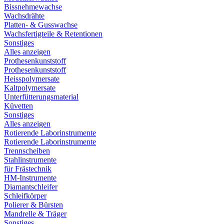
Bissnehmewachse
Wachsdrähte
Platten- & Gusswachse
Wachsfertigteile & Retentionen
Sonstiges
Alles anzeigen
Prothesenkunststoff
Prothesenkunststoff
Heisspolymersate
Kaltpolymersate
Unterfütterungsmaterial
Küvetten
Sonstiges
Alles anzeigen
Rotierende Laborinstrumente
Rotierende Laborinstrumente
Trennscheiben
Stahlinstrumente
für Frästechnik
HM-Instrumente
Diamantschleifer
Schleifkörper
Polierer & Bürsten
Mandrelle & Träger
Sonstiges