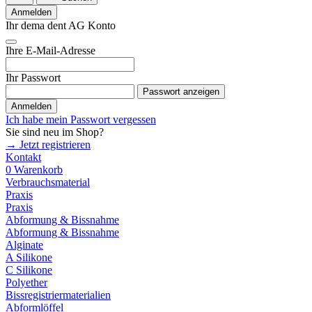
Anmelden
Ihr dema dent AG Konto
Ihre E-Mail-Adresse
Ihr Passwort
Passwort anzeigen
Anmelden
Ich habe mein Passwort vergessen
Sie sind neu im Shop?
→ Jetzt registrieren
Kontakt
0
Warenkorb
Verbrauchsmaterial
Praxis
Praxis
Abformung & Bissnahme
Abformung & Bissnahme
Alginate
A Silikone
C Silikone
Polyether
Bissregistriermaterialien
Abformlöffel