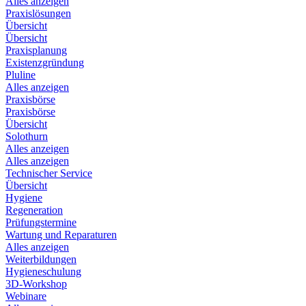
Alles anzeigen
Praxislösungen
Übersicht
Übersicht
Praxisplanung
Existenzgründung
Pluline
Alles anzeigen
Praxisbörse
Praxisbörse
Übersicht
Solothurn
Alles anzeigen
Alles anzeigen
Technischer Service
Übersicht
Hygiene
Regeneration
Prüfungstermine
Wartung und Reparaturen
Alles anzeigen
Weiterbildungen
Hygieneschulung
3D-Workshop
Webinare