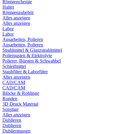
Röntgenchemie
Halter
Röntgenzubehör
Alles anzeigen
Alles anzeigen
Labor
Labor
Ausarbeiten, Polieren
Ausarbeiten, Polieren
Strahlmittel & Glanzstrahlmittel
Polierpasten & Elektrolyte
Polierer, Bürsten & Schwabbel
Schleifmittel
Staubfilter & Laborfilter
Alles anzeigen
CAD/CAM
CAD/CAM
Blöcke & Rohlinge
Ronden
3D Druck Material
Sonstige
Alles anzeigen
Dublieren
Dublieren
Dubliermassen