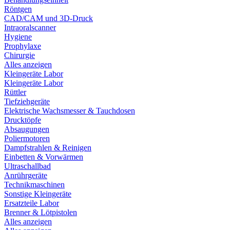
Röntgen
CAD/CAM und 3D-Druck
Intraoralscanner
Hygiene
Prophylaxe
Chirurgie
Alles anzeigen
Kleingeräte Labor
Kleingeräte Labor
Rüttler
Tiefziehgeräte
Elektrische Wachsmesser & Tauchdosen
Drucktöpfe
Absaugungen
Poliermotoren
Dampfstrahlen & Reinigen
Einbetten & Vorwärmen
Ultraschallbad
Anrührgeräte
Technikmaschinen
Sonstige Kleingeräte
Ersatzteile Labor
Brenner & Lötpistolen
Alles anzeigen