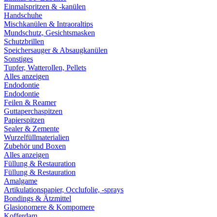
Einmalspritzen & -kanülen
Handschuhe
Mischkanülen & Intraoraltips
Mundschutz, Gesichtsmasken
Schutzbrillen
Speichersauger & Absaugkanülen
Sonstiges
Tupfer, Watterollen, Pellets
Alles anzeigen
Endodontie
Endodontie
Feilen & Reamer
Guttaperchaspitzen
Papierspitzen
Sealer & Zemente
Wurzelfüllmaterialien
Zubehör und Boxen
Alles anzeigen
Füllung & Restauration
Füllung & Restauration
Amalgame
Artikulationspapier, Occlufolie, -sprays
Bondings & Ätzmittel
Glasionomere & Kompomere
Kofferdam