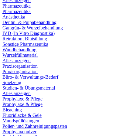
Alles anzeigen
Pharmazeutika
Pharmazeutika
Anästhetika
Dentin- & Pulpabehandlung
Gangrän- & Wurzelbehandlung
IVD (In Vitro Diagnostika)
Retraktion, Blutstillung
Sonstige Pharmazeutika
Wundbehandlung
Wurzelfüllmaterial
Alles anzeigen
Praxisorganisation
Praxisorganisation
Büro- & Verwaltungs-Bedarf
Spielzeug
Studien- & Übungsmaterial
Alles anzeigen
Prophylaxe & Pflege
Prophylaxe & Pflege
Bleaching
Fluoridlacke & Gele
Mundspüllösungen
Polier- und Zahnreinigungspasten
Prophylaxepulver