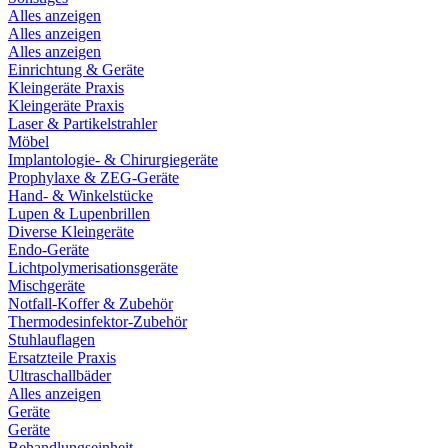
Alles anzeigen
Alles anzeigen
Alles anzeigen
Einrichtung & Geräte
Kleingeräte Praxis
Kleingeräte Praxis
Laser & Partikelstrahler
Möbel
Implantologie- & Chirurgiegeräte
Prophylaxe & ZEG-Geräte
Hand- & Winkelstücke
Lupen & Lupenbrillen
Diverse Kleingeräte
Endo-Geräte
Lichtpolymerisationsgeräte
Mischgeräte
Notfall-Koffer & Zubehör
Thermodesinfektor-Zubehör
Stuhlauflagen
Ersatzteile Praxis
Ultraschallbäder
Alles anzeigen
Geräte
Geräte
Behandlungseinheit