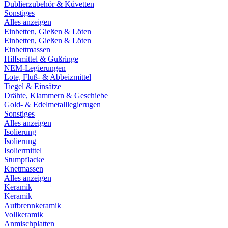
Dublierzubehör & Küvetten
Sonstiges
Alles anzeigen
Einbetten, Gießen & Löten
Einbetten, Gießen & Löten
Einbettmassen
Hilfsmittel & Gußringe
NEM-Legierungen
Lote, Fluß- & Abbeizmittel
Tiegel & Einsätze
Drähte, Klammern & Geschiebe
Gold- & Edelmetalllegierugen
Sonstiges
Alles anzeigen
Isolierung
Isolierung
Isoliermittel
Stumpflacke
Knetmassen
Alles anzeigen
Keramik
Keramik
Aufbrennkeramik
Vollkeramik
Anmischplatten