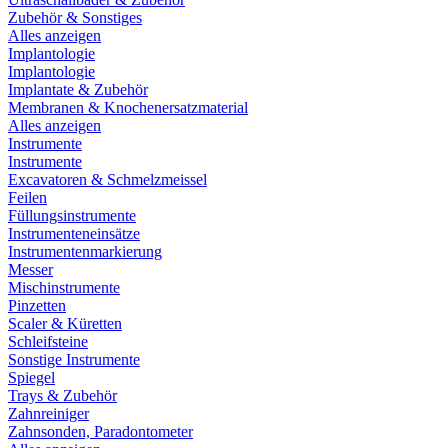
Zubehör & Sonstiges
Alles anzeigen
Implantologie
Implantologie
Implantate & Zubehör
Membranen & Knochenersatzmaterial
Alles anzeigen
Instrumente
Instrumente
Excavatoren & Schmelzmeissel
Feilen
Füllungsinstrumente
Instrumenteneinsätze
Instrumentenmarkierung
Messer
Mischinstrumente
Pinzetten
Scaler & Küretten
Schleifsteine
Sonstige Instrumente
Spiegel
Trays & Zubehör
Zahnreiniger
Zahnsonden, Paradontometer