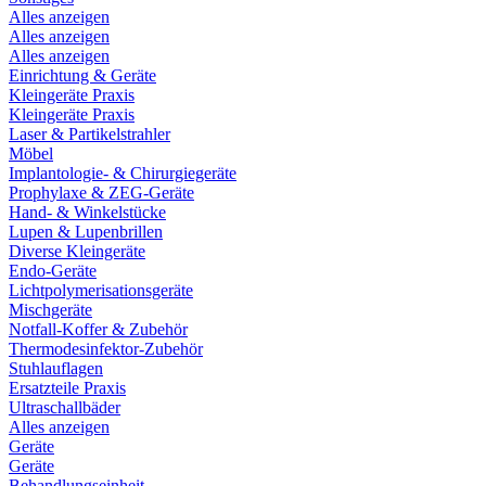
Alles anzeigen
Alles anzeigen
Alles anzeigen
Einrichtung & Geräte
Kleingeräte Praxis
Kleingeräte Praxis
Laser & Partikelstrahler
Möbel
Implantologie- & Chirurgiegeräte
Prophylaxe & ZEG-Geräte
Hand- & Winkelstücke
Lupen & Lupenbrillen
Diverse Kleingeräte
Endo-Geräte
Lichtpolymerisationsgeräte
Mischgeräte
Notfall-Koffer & Zubehör
Thermodesinfektor-Zubehör
Stuhlauflagen
Ersatzteile Praxis
Ultraschallbäder
Alles anzeigen
Geräte
Geräte
Behandlungseinheit