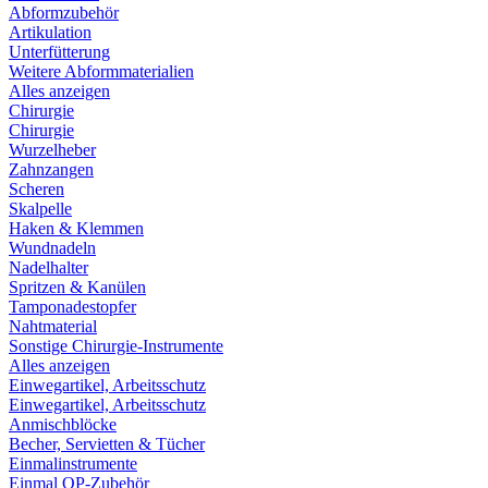
Abformzubehör
Artikulation
Unterfütterung
Weitere Abformmaterialien
Alles anzeigen
Chirurgie
Chirurgie
Wurzelheber
Zahnzangen
Scheren
Skalpelle
Haken & Klemmen
Wundnadeln
Nadelhalter
Spritzen & Kanülen
Tamponadestopfer
Nahtmaterial
Sonstige Chirurgie-Instrumente
Alles anzeigen
Einwegartikel, Arbeitsschutz
Einwegartikel, Arbeitsschutz
Anmischblöcke
Becher, Servietten & Tücher
Einmalinstrumente
Einmal OP-Zubehör