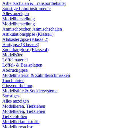
Arbeitsschalen & Transportbehälter
Sonstige Laborinstrumente
Alles anzeigen
Modellherstellung
Modellherstellung
Anmischbecher, Anmischschalen
Artikulationsgipse (Klasse1)
Alabastergipse (Klasse 2)
Hartgipse (Klasse 3)
Superhartgipse (Klasse 4)
Modellsäge
Löffelmaterial
Löffel- & Basisplatten
Abdruckgipse
Modellmaterial & Zahnfleischmasken
Tauchhärter
Gipsverarbeitung
Modellstifte & Socklersysteme
Sonstiges
Alles anzeigen
Modellieren, Tiefziehen
Modellieren, Tiefziehen
Tiefziehfolien
Modellierkunststoffe
Modellierwachse