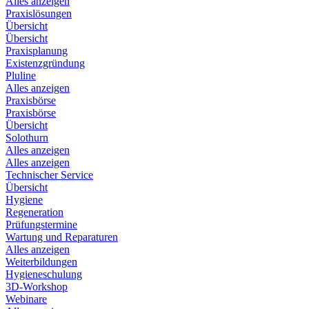
Alles anzeigen
Praxislösungen
Übersicht
Übersicht
Praxisplanung
Existenzgründung
Pluline
Alles anzeigen
Praxisbörse
Praxisbörse
Übersicht
Solothurn
Alles anzeigen
Alles anzeigen
Technischer Service
Übersicht
Hygiene
Regeneration
Prüfungstermine
Wartung und Reparaturen
Alles anzeigen
Weiterbildungen
Hygieneschulung
3D-Workshop
Webinare