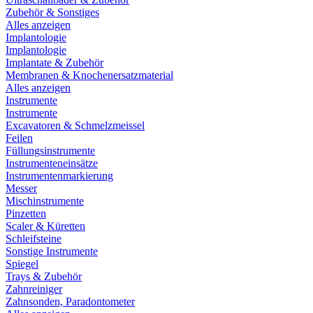
Zubehör & Sonstiges
Alles anzeigen
Implantologie
Implantologie
Implantate & Zubehör
Membranen & Knochenersatzmaterial
Alles anzeigen
Instrumente
Instrumente
Excavatoren & Schmelzmeissel
Feilen
Füllungsinstrumente
Instrumenteneinsätze
Instrumentenmarkierung
Messer
Mischinstrumente
Pinzetten
Scaler & Küretten
Schleifsteine
Sonstige Instrumente
Spiegel
Trays & Zubehör
Zahnreiniger
Zahnsonden, Paradontometer