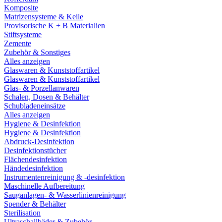
Komposite
Matrizensysteme & Keile
Provisorische K + B Materialien
Stiftsysteme
Zemente
Zubehör & Sonstiges
Alles anzeigen
Glaswaren & Kunststoffartikel
Glaswaren & Kunststoffartikel
Glas- & Porzellanwaren
Schalen, Dosen & Behälter
Schubladeneinsätze
Alles anzeigen
Hygiene & Desinfektion
Hygiene & Desinfektion
Abdruck-Desinfektion
Desinfektionstücher
Flächendesinfektion
Händedesinfektion
Instrumentenreinigung & -desinfektion
Maschinelle Aufbereitung
Sauganlagen- & Wasserlinienreinigung
Spender & Behälter
Sterilisation
Ultraschallbäder & Zubehör