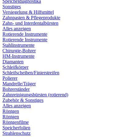
Speicheldiagnostika
Sonstiges
Versiegelung & Hilfsmittel
Zahnpasten & Pflegeprodukte
Zahn- und Interdentalbürsten
Alles anzeigen
Rotierende Instrumente
Rotierende Instrumente
Stahlinstrumente
Chirurgie-Bohrer
HM-Instrumente
Diamanten
Schleifkörper
Schleifscheiben/Finierstreifen
Polierer
Mandrelle/Träger
Bohrerständer
Zahnreinigungsbürsten (rotierend)
Zubehör & Sonstiges
Alles anzeigen
Röntgen
Röntgen
Röntgenfilme
Speicherfolien
Strahlenschutz