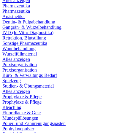
Alles anzeigen
Pharmazeutika
Pharmazeutika
Anästhetika
Dentin- & Pulpabehandlung
Gangrän- & Wurzelbehandlung
IVD (In Vitro Diagnostika)
Retraktion, Blutstillung
Sonstige Pharmazeutika
Wundbehandlung
Wurzelfüllmaterial
Alles anzeigen
Praxisorganisation
Praxisorganisation
Büro- & Verwaltungs-Bedarf
Spielzeug
Studien- & Übungsmaterial
Alles anzeigen
Prophylaxe & Pflege
Prophylaxe & Pflege
Bleaching
Fluoridlacke & Gele
Mundspüllösungen
Polier- und Zahnreinigungspasten
Pophylaxepulver