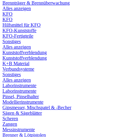
Brennträger & Brennüberwachung
Alles anzeigen
KFO
KFO
Hilfsmittel für KFO
KFO-Kunststoffe
KFO-Fertigteile
Sonstiges
Alles anzeigen
Kunststoffverblendung
Kunststoffverblendung
K+B Material
Verbundsysteme
Sonstiges
Alles anzeigen
Laborinstrumente
Laborinstrumente
Pinsel, Pinselhalter
Modellierinstrumente
Gipsmesser, Mischspatel & -Becher
Sägen & Sägeblätter
Scheren
Zangen
Messinstrumente
Brenner & Lötpistolen