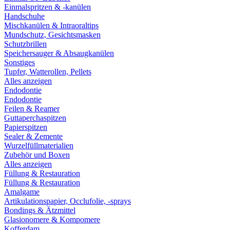
Einmalspritzen & -kanülen
Handschuhe
Mischkanülen & Intraoraltips
Mundschutz, Gesichtsmasken
Schutzbrillen
Speichersauger & Absaugkanülen
Sonstiges
Tupfer, Watterollen, Pellets
Alles anzeigen
Endodontie
Endodontie
Feilen & Reamer
Guttaperchaspitzen
Papierspitzen
Sealer & Zemente
Wurzelfüllmaterialien
Zubehör und Boxen
Alles anzeigen
Füllung & Restauration
Füllung & Restauration
Amalgame
Artikulationspapier, Occlufolie, -sprays
Bondings & Ätzmittel
Glasionomere & Kompomere
Kofferdam