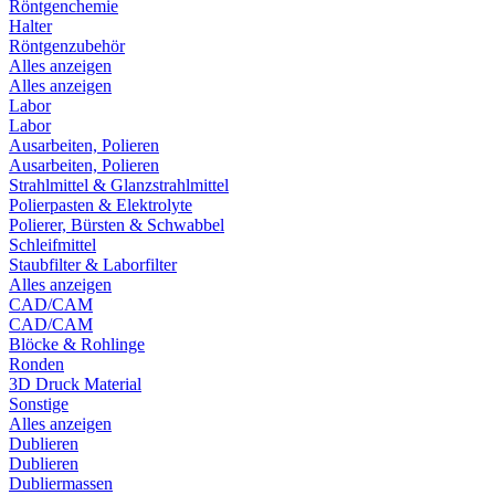
Röntgenchemie
Halter
Röntgenzubehör
Alles anzeigen
Alles anzeigen
Labor
Labor
Ausarbeiten, Polieren
Ausarbeiten, Polieren
Strahlmittel & Glanzstrahlmittel
Polierpasten & Elektrolyte
Polierer, Bürsten & Schwabbel
Schleifmittel
Staubfilter & Laborfilter
Alles anzeigen
CAD/CAM
CAD/CAM
Blöcke & Rohlinge
Ronden
3D Druck Material
Sonstige
Alles anzeigen
Dublieren
Dublieren
Dubliermassen