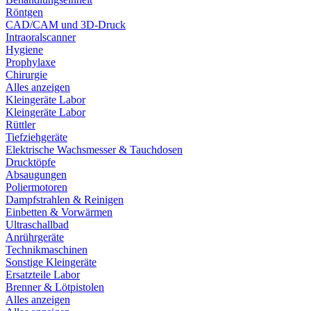
Röntgen
CAD/CAM und 3D-Druck
Intraoralscanner
Hygiene
Prophylaxe
Chirurgie
Alles anzeigen
Kleingeräte Labor
Kleingeräte Labor
Rüttler
Tiefziehgeräte
Elektrische Wachsmesser & Tauchdosen
Drucktöpfe
Absaugungen
Poliermotoren
Dampfstrahlen & Reinigen
Einbetten & Vorwärmen
Ultraschallbad
Anrührgeräte
Technikmaschinen
Sonstige Kleingeräte
Ersatzteile Labor
Brenner & Lötpistolen
Alles anzeigen