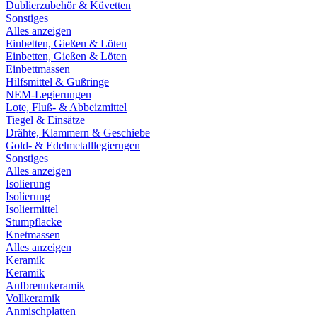
Dublierzubehör & Küvetten
Sonstiges
Alles anzeigen
Einbetten, Gießen & Löten
Einbetten, Gießen & Löten
Einbettmassen
Hilfsmittel & Gußringe
NEM-Legierungen
Lote, Fluß- & Abbeizmittel
Tiegel & Einsätze
Drähte, Klammern & Geschiebe
Gold- & Edelmetalllegierugen
Sonstiges
Alles anzeigen
Isolierung
Isolierung
Isoliermittel
Stumpflacke
Knetmassen
Alles anzeigen
Keramik
Keramik
Aufbrennkeramik
Vollkeramik
Anmischplatten