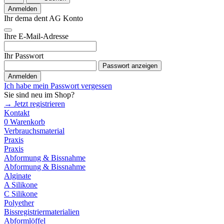
Anmelden
Ihr dema dent AG Konto
Ihre E-Mail-Adresse
Ihr Passwort
Passwort anzeigen
Anmelden
Ich habe mein Passwort vergessen
Sie sind neu im Shop?
→ Jetzt registrieren
Kontakt
0
Warenkorb
Verbrauchsmaterial
Praxis
Praxis
Abformung & Bissnahme
Abformung & Bissnahme
Alginate
A Silikone
C Silikone
Polyether
Bissregistriermaterialien
Abformlöffel