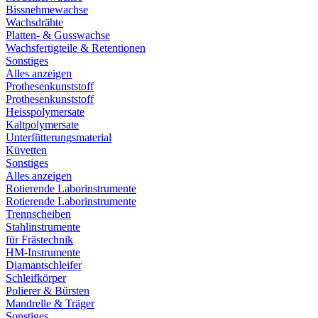
Bissnehmewachse
Wachsdrähte
Platten- & Gusswachse
Wachsfertigteile & Retentionen
Sonstiges
Alles anzeigen
Prothesenkunststoff
Prothesenkunststoff
Heisspolymersate
Kaltpolymersate
Unterfütterungsmaterial
Küvetten
Sonstiges
Alles anzeigen
Rotierende Laborinstrumente
Rotierende Laborinstrumente
Trennscheiben
Stahlinstrumente
für Frästechnik
HM-Instrumente
Diamantschleifer
Schleifkörper
Polierer & Bürsten
Mandrelle & Träger
Sonstiges