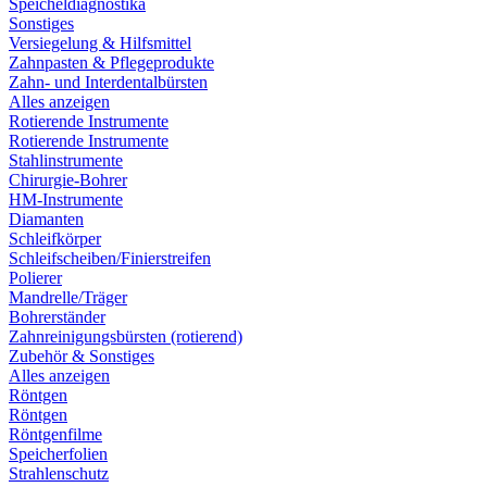
Speicheldiagnostika
Sonstiges
Versiegelung & Hilfsmittel
Zahnpasten & Pflegeprodukte
Zahn- und Interdentalbürsten
Alles anzeigen
Rotierende Instrumente
Rotierende Instrumente
Stahlinstrumente
Chirurgie-Bohrer
HM-Instrumente
Diamanten
Schleifkörper
Schleifscheiben/Finierstreifen
Polierer
Mandrelle/Träger
Bohrerständer
Zahnreinigungsbürsten (rotierend)
Zubehör & Sonstiges
Alles anzeigen
Röntgen
Röntgen
Röntgenfilme
Speicherfolien
Strahlenschutz