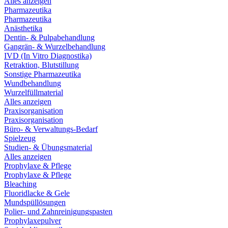
Alles anzeigen
Pharmazeutika
Pharmazeutika
Anästhetika
Dentin- & Pulpabehandlung
Gangrän- & Wurzelbehandlung
IVD (In Vitro Diagnostika)
Retraktion, Blutstillung
Sonstige Pharmazeutika
Wundbehandlung
Wurzelfüllmaterial
Alles anzeigen
Praxisorganisation
Praxisorganisation
Büro- & Verwaltungs-Bedarf
Spielzeug
Studien- & Übungsmaterial
Alles anzeigen
Prophylaxe & Pflege
Prophylaxe & Pflege
Bleaching
Fluoridlacke & Gele
Mundspüllösungen
Polier- und Zahnreinigungspasten
Prophylaxepulver