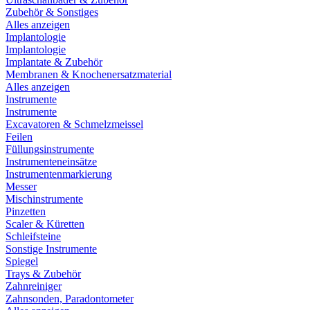
Zubehör & Sonstiges
Alles anzeigen
Implantologie
Implantologie
Implantate & Zubehör
Membranen & Knochenersatzmaterial
Alles anzeigen
Instrumente
Instrumente
Excavatoren & Schmelzmeissel
Feilen
Füllungsinstrumente
Instrumenteneinsätze
Instrumentenmarkierung
Messer
Mischinstrumente
Pinzetten
Scaler & Küretten
Schleifsteine
Sonstige Instrumente
Spiegel
Trays & Zubehör
Zahnreiniger
Zahnsonden, Paradontometer