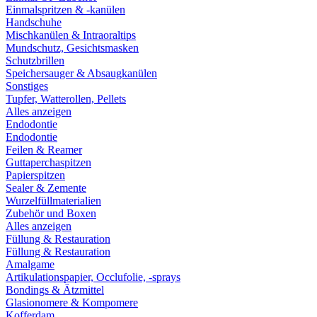
Einmalspritzen & -kanülen
Handschuhe
Mischkanülen & Intraoraltips
Mundschutz, Gesichtsmasken
Schutzbrillen
Speichersauger & Absaugkanülen
Sonstiges
Tupfer, Watterollen, Pellets
Alles anzeigen
Endodontie
Endodontie
Feilen & Reamer
Guttaperchaspitzen
Papierspitzen
Sealer & Zemente
Wurzelfüllmaterialien
Zubehör und Boxen
Alles anzeigen
Füllung & Restauration
Füllung & Restauration
Amalgame
Artikulationspapier, Occlufolie, -sprays
Bondings & Ätzmittel
Glasionomere & Kompomere
Kofferdam