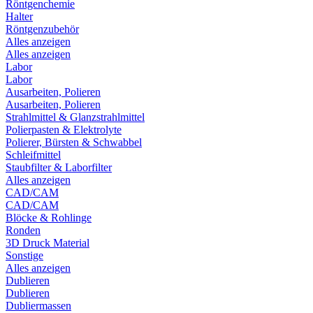
Röntgenchemie
Halter
Röntgenzubehör
Alles anzeigen
Alles anzeigen
Labor
Labor
Ausarbeiten, Polieren
Ausarbeiten, Polieren
Strahlmittel & Glanzstrahlmittel
Polierpasten & Elektrolyte
Polierer, Bürsten & Schwabbel
Schleifmittel
Staubfilter & Laborfilter
Alles anzeigen
CAD/CAM
CAD/CAM
Blöcke & Rohlinge
Ronden
3D Druck Material
Sonstige
Alles anzeigen
Dublieren
Dublieren
Dubliermassen