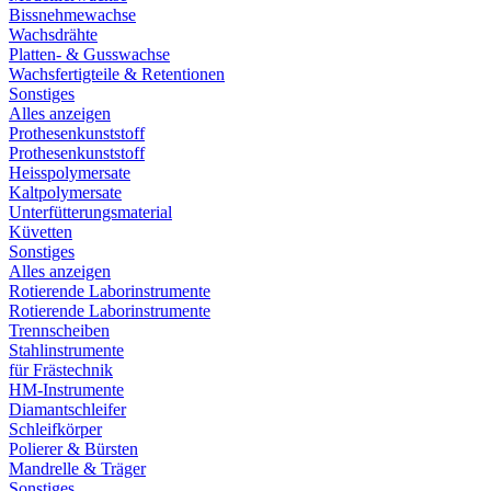
Bissnehmewachse
Wachsdrähte
Platten- & Gusswachse
Wachsfertigteile & Retentionen
Sonstiges
Alles anzeigen
Prothesenkunststoff
Prothesenkunststoff
Heisspolymersate
Kaltpolymersate
Unterfütterungsmaterial
Küvetten
Sonstiges
Alles anzeigen
Rotierende Laborinstrumente
Rotierende Laborinstrumente
Trennscheiben
Stahlinstrumente
für Frästechnik
HM-Instrumente
Diamantschleifer
Schleifkörper
Polierer & Bürsten
Mandrelle & Träger
Sonstiges