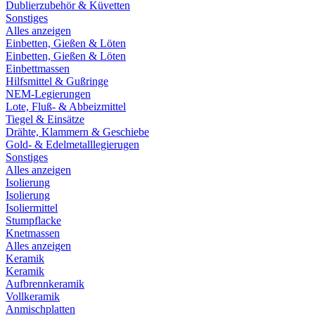
Dublierzubehör & Küvetten
Sonstiges
Alles anzeigen
Einbetten, Gießen & Löten
Einbetten, Gießen & Löten
Einbettmassen
Hilfsmittel & Gußringe
NEM-Legierungen
Lote, Fluß- & Abbeizmittel
Tiegel & Einsätze
Drähte, Klammern & Geschiebe
Gold- & Edelmetalllegierugen
Sonstiges
Alles anzeigen
Isolierung
Isolierung
Isoliermittel
Stumpflacke
Knetmassen
Alles anzeigen
Keramik
Keramik
Aufbrennkeramik
Vollkeramik
Anmischplatten