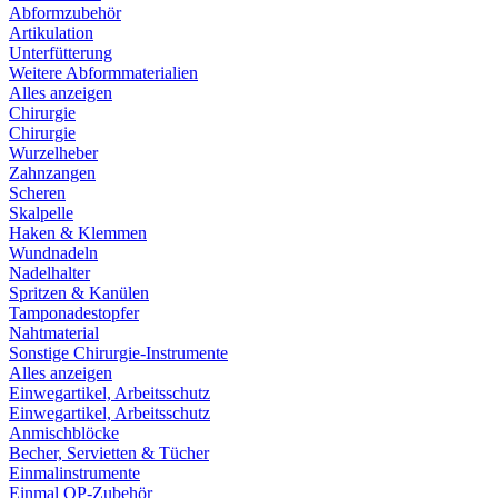
Abformzubehör
Artikulation
Unterfütterung
Weitere Abformmaterialien
Alles anzeigen
Chirurgie
Chirurgie
Wurzelheber
Zahnzangen
Scheren
Skalpelle
Haken & Klemmen
Wundnadeln
Nadelhalter
Spritzen & Kanülen
Tamponadestopfer
Nahtmaterial
Sonstige Chirurgie-Instrumente
Alles anzeigen
Einwegartikel, Arbeitsschutz
Einwegartikel, Arbeitsschutz
Anmischblöcke
Becher, Servietten & Tücher
Einmalinstrumente
Einmal OP-Zubehör