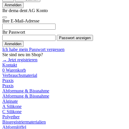
Anmelden
Ihr dema dent AG Konto
Ihre E-Mail-Adresse
Ihr Passwort
Passwort anzeigen
Anmelden
Ich habe mein Passwort vergessen
Sie sind neu im Shop?
→ Jetzt registrieren
Kontakt
0
Warenkorb
Verbrauchsmaterial
Praxis
Praxis
Abformung & Bissnahme
Abformung & Bissnahme
Alginate
A Silikone
C Silikone
Polyether
Bissregistriermaterialien
Abformlöffel