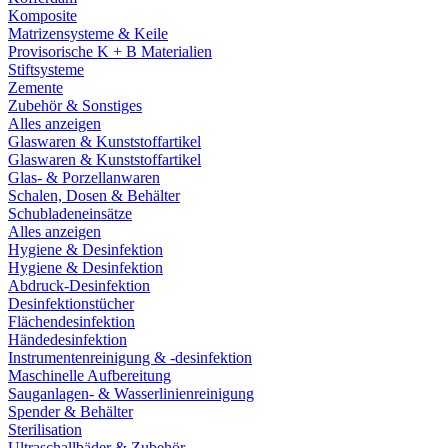
Komposite
Matrizensysteme & Keile
Provisorische K + B Materialien
Stiftsysteme
Zemente
Zubehör & Sonstiges
Alles anzeigen
Glaswaren & Kunststoffartikel
Glaswaren & Kunststoffartikel
Glas- & Porzellanwaren
Schalen, Dosen & Behälter
Schubladeneinsätze
Alles anzeigen
Hygiene & Desinfektion
Hygiene & Desinfektion
Abdruck-Desinfektion
Desinfektionstücher
Flächendesinfektion
Händedesinfektion
Instrumentenreinigung & -desinfektion
Maschinelle Aufbereitung
Sauganlagen- & Wasserlinienreinigung
Spender & Behälter
Sterilisation
Ultraschallbäder & Zubehör