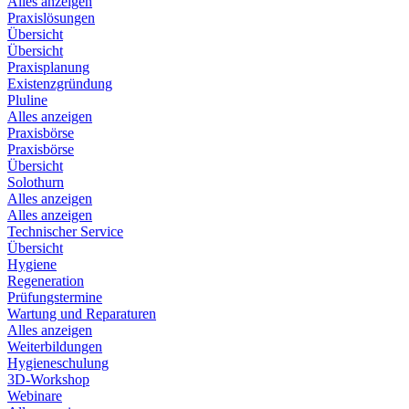
Alles anzeigen
Praxislösungen
Übersicht
Übersicht
Praxisplanung
Existenzgründung
Pluline
Alles anzeigen
Praxisbörse
Praxisbörse
Übersicht
Solothurn
Alles anzeigen
Alles anzeigen
Technischer Service
Übersicht
Hygiene
Regeneration
Prüfungstermine
Wartung und Reparaturen
Alles anzeigen
Weiterbildungen
Hygieneschulung
3D-Workshop
Webinare