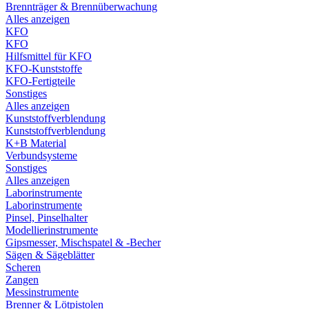
Brennträger & Brennüberwachung
Alles anzeigen
KFO
KFO
Hilfsmittel für KFO
KFO-Kunststoffe
KFO-Fertigteile
Sonstiges
Alles anzeigen
Kunststoffverblendung
Kunststoffverblendung
K+B Material
Verbundsysteme
Sonstiges
Alles anzeigen
Laborinstrumente
Laborinstrumente
Pinsel, Pinselhalter
Modellierinstrumente
Gipsmesser, Mischspatel & -Becher
Sägen & Sägeblätter
Scheren
Zangen
Messinstrumente
Brenner & Lötpistolen