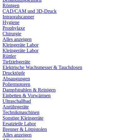
Röntgen
CAD/CAM und 3D-Druck
Intraoralscanner
Hygiene
Prophylaxe
Chirurgie
Alles anzeigen
Kleingeräte Labor
Kleingeräte Labor
Rüttler
Tiefziehgeräte
Elektrische Wachsmesser & Tauchdosen
Drucktöpfe
Absaugungen
Poliermotoren
Dampfstrahlen & Reinigen
Einbetten & Vorwärmen
Ultraschallbad
Anrührgeräte
Technikmaschinen
Sonstige Kleingeräte
Ersatzteile Labor
Brenner & Lötpistolen
Alles anzeigen