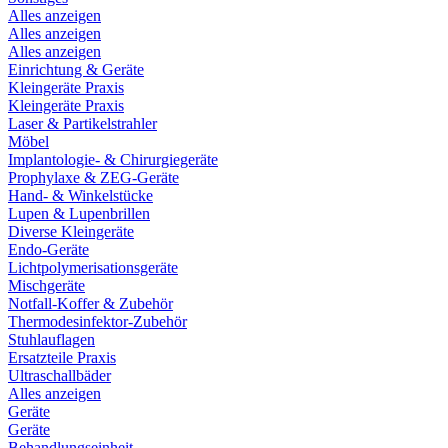
Alles anzeigen
Alles anzeigen
Alles anzeigen
Einrichtung & Geräte
Kleingeräte Praxis
Kleingeräte Praxis
Laser & Partikelstrahler
Möbel
Implantologie- & Chirurgiegeräte
Prophylaxe & ZEG-Geräte
Hand- & Winkelstücke
Lupen & Lupenbrillen
Diverse Kleingeräte
Endo-Geräte
Lichtpolymerisationsgeräte
Mischgeräte
Notfall-Koffer & Zubehör
Thermodesinfektor-Zubehör
Stuhlauflagen
Ersatzteile Praxis
Ultraschallbäder
Alles anzeigen
Geräte
Geräte
Behandlungseinheit