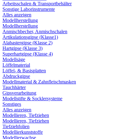
Arbeitsschalen & Transportbehälter
Sonstige Laborinstrumente
Alles anzeigen
Modellherstellung
Modellherstellung
Anmischbecher, Anmischschalen
Artikulationsgipse (Klasse1)
Alabastergipse (Klasse 2)
Hartgipse (Klasse 3)
Superhartgipse (Klasse 4)
Modellsäge
Löffelmaterial
Löffel- & Basisplatten
Abdruckgipse
Modellmaterial & Zahnfleischmasken
Tauchhärter
Gipsverarbeitung
Modellstifte & Socklersysteme
Sonstiges
Alles anzeigen
Modellieren, Tiefziehen
Modellieren, Tiefziehen
Tiefziehfolien
Modellierkunststoffe
Modellierwachse