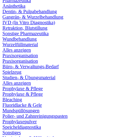
Pharmazeutika
Anästhetika
Dentin- & Pulpabehandlung
Gangrän- & Wurzelbehandlung
IVD (In Vitro Diagnostika)
Retraktion, Blutstillung
Sonstige Pharmazeutika
Wundbehandlung
Wurzelfüllmaterial
Alles anzeigen
Praxisorganisation
Praxisorganisation
Büro- & Verwaltungs-Bedarf
Spielzeug
Studien- & Übungsmaterial
Alles anzeigen
Prophylaxe & Pflege
Prophylaxe & Pflege
Bleaching
Fluoridlacke & Gele
Mundspüllösungen
Polier- und Zahnreinigungspasten
Prophylaxepulver
Speicheldiagnostika
Sonstiges