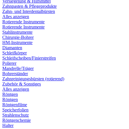
Versiegelung & Hilfsmittel
Zahnpasten & Pflegeprodukte
Zahn- und Interdentalbürsten
Alles anzeigen
Rotierende Instrumente
Rotierende Instrumente
Stahlinstrumente
Chirurgie-Bohrer
HM-Instrumente
Diamanten
Schleifkörper
Schleifscheiben/Finierstreifen
Polierer
Mandrelle/Träger
Bohrerständer
Zahnreinigungsbürsten (rotierend)
Zubehör & Sonstiges
Alles anzeigen
Röntgen
Röntgen
Röntgenfilme
Speicherfolien
Strahlenschutz
Röntgenchemie
Halter