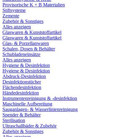
Provisorische K + B Materialien
Stiftsysteme
Zemente
Zubehör & Sonstiges
Alles anzeigen
Glaswaren & Kunststoffartikel
Glaswaren & Kunststoffartikel
Glas- & Porzellanwaren
Schalen, Dosen & Behälter
Schubladeneinsätze
Alles anzeigen
Hygiene & Desinfektion
Hygiene & Desinfektion
Abdruck-Desinfektion
Desinfektionstücher
Flächendesinfektion
Händedesinfektion
Instrumentenreinigung & -desinfektion
Maschinelle Aufbereitung
Sauganlagen- & Wasserlinienreinigung
Spender & Behälter
Sterilisation
Ultraschallbäder & Zubehör
Zubehör & Sonstiges
Alles anzeigen