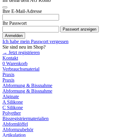
Ihr dema dent AG Konto
Ihre E-Mail-Adresse
Ihr Passwort
Passwort anzeigen
Anmelden
Ich habe mein Passwort vergessen
Sie sind neu im Shop?
→ Jetzt registrieren
Kontakt
0
Warenkorb
Verbrauchsmaterial
Praxis
Praxis
Abformung & Bissnahme
Abformung & Bissnahme
Alginate
A Silikone
C Silikone
Polyether
Bissregistriermaterialien
Abformlöffel
Abformzubehör
Artikulation