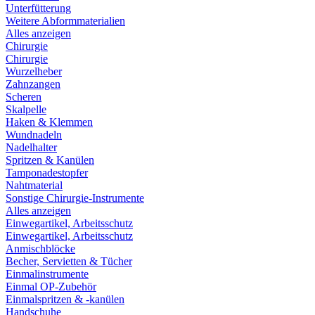
Unterfütterung
Weitere Abformmaterialien
Alles anzeigen
Chirurgie
Chirurgie
Wurzelheber
Zahnzangen
Scheren
Skalpelle
Haken & Klemmen
Wundnadeln
Nadelhalter
Spritzen & Kanülen
Tamponadestopfer
Nahtmaterial
Sonstige Chirurgie-Instrumente
Alles anzeigen
Einwegartikel, Arbeitsschutz
Einwegartikel, Arbeitsschutz
Anmischblöcke
Becher, Servietten & Tücher
Einmalinstrumente
Einmal OP-Zubehör
Einmalspritzen & -kanülen
Handschuhe