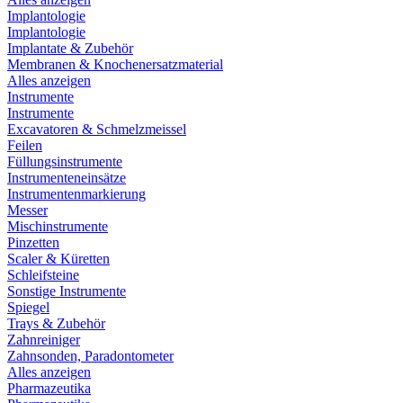
Implantologie
Implantologie
Implantate & Zubehör
Membranen & Knochenersatzmaterial
Alles anzeigen
Instrumente
Instrumente
Excavatoren & Schmelzmeissel
Feilen
Füllungsinstrumente
Instrumenteneinsätze
Instrumentenmarkierung
Messer
Mischinstrumente
Pinzetten
Scaler & Küretten
Schleifsteine
Sonstige Instrumente
Spiegel
Trays & Zubehör
Zahnreiniger
Zahnsonden, Paradontometer
Alles anzeigen
Pharmazeutika