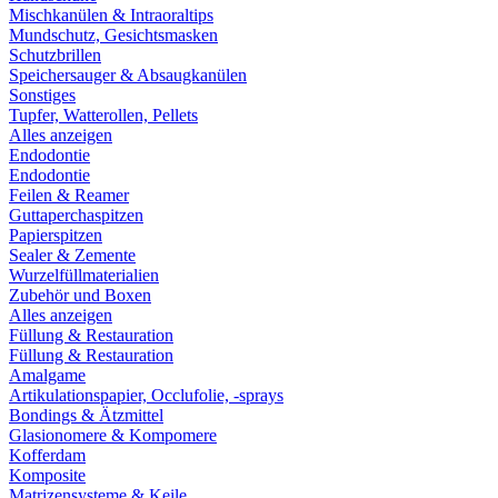
Mischkanülen & Intraoraltips
Mundschutz, Gesichtsmasken
Schutzbrillen
Speichersauger & Absaugkanülen
Sonstiges
Tupfer, Watterollen, Pellets
Alles anzeigen
Endodontie
Endodontie
Feilen & Reamer
Guttaperchaspitzen
Papierspitzen
Sealer & Zemente
Wurzelfüllmaterialien
Zubehör und Boxen
Alles anzeigen
Füllung & Restauration
Füllung & Restauration
Amalgame
Artikulationspapier, Occlufolie, -sprays
Bondings & Ätzmittel
Glasionomere & Kompomere
Kofferdam
Komposite
Matrizensysteme & Keile