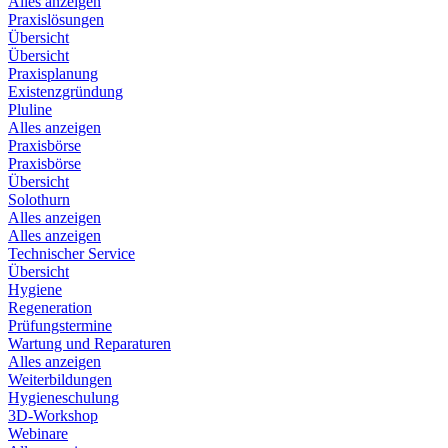
Alles anzeigen
Praxislösungen
Übersicht
Übersicht
Praxisplanung
Existenzgründung
Pluline
Alles anzeigen
Praxisbörse
Praxisbörse
Übersicht
Solothurn
Alles anzeigen
Alles anzeigen
Technischer Service
Übersicht
Hygiene
Regeneration
Prüfungstermine
Wartung und Reparaturen
Alles anzeigen
Weiterbildungen
Hygieneschulung
3D-Workshop
Webinare