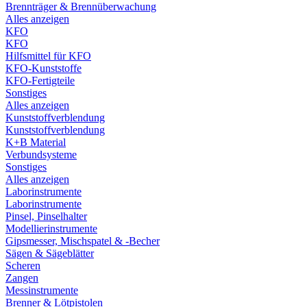
Brennträger & Brennüberwachung
Alles anzeigen
KFO
KFO
Hilfsmittel für KFO
KFO-Kunststoffe
KFO-Fertigteile
Sonstiges
Alles anzeigen
Kunststoffverblendung
Kunststoffverblendung
K+B Material
Verbundsysteme
Sonstiges
Alles anzeigen
Laborinstrumente
Laborinstrumente
Pinsel, Pinselhalter
Modellierinstrumente
Gipsmesser, Mischspatel & -Becher
Sägen & Sägeblätter
Scheren
Zangen
Messinstrumente
Brenner & Lötpistolen