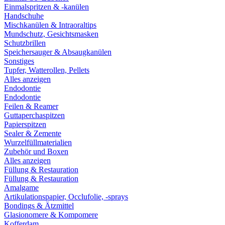
Einmalspritzen & -kanülen
Handschuhe
Mischkanülen & Intraoraltips
Mundschutz, Gesichtsmasken
Schutzbrillen
Speichersauger & Absaugkanülen
Sonstiges
Tupfer, Watterollen, Pellets
Alles anzeigen
Endodontie
Endodontie
Feilen & Reamer
Guttaperchaspitzen
Papierspitzen
Sealer & Zemente
Wurzelfüllmaterialien
Zubehör und Boxen
Alles anzeigen
Füllung & Restauration
Füllung & Restauration
Amalgame
Artikulationspapier, Occlufolie, -sprays
Bondings & Ätzmittel
Glasionomere & Kompomere
Kofferdam