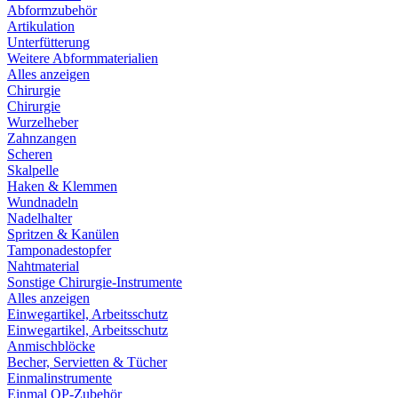
Abformzubehör
Artikulation
Unterfütterung
Weitere Abformmaterialien
Alles anzeigen
Chirurgie
Chirurgie
Wurzelheber
Zahnzangen
Scheren
Skalpelle
Haken & Klemmen
Wundnadeln
Nadelhalter
Spritzen & Kanülen
Tamponadestopfer
Nahtmaterial
Sonstige Chirurgie-Instrumente
Alles anzeigen
Einwegartikel, Arbeitsschutz
Einwegartikel, Arbeitsschutz
Anmischblöcke
Becher, Servietten & Tücher
Einmalinstrumente
Einmal OP-Zubehör