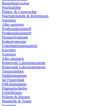
Bissnehmewachse
Wachsdrähte
Platten- & Gusswachse
Wachsfertigteile & Retentionen
Sonstiges
Alles anzeigen
Prothesenkunststoff
Prothesenkunststoff
Heisspolymersate
Kaltpolymersate
Unterfütterungsmaterial
Küvetten
Sonstiges
Alles anzeigen
Rotierende Laborinstrumente
Rotierende Laborinstrumente
Trennscheiben
Stahlinstrumente
für Frästechnik
HM-Instrumente
Diamantschleifer
Schleifkörper
Polierer & Bürsten
Mandrelle & Träger
Sonstiges