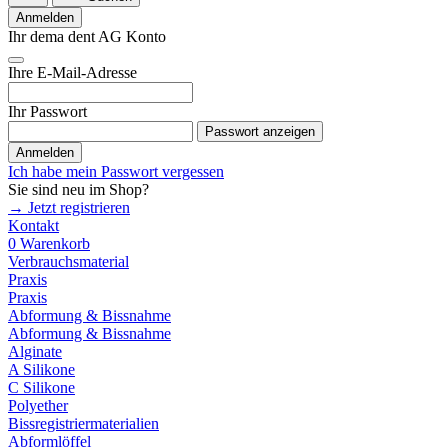
Anmelden
Ihr dema dent AG Konto
Ihre E-Mail-Adresse
Ihr Passwort
Passwort anzeigen
Anmelden
Ich habe mein Passwort vergessen
Sie sind neu im Shop?
→ Jetzt registrieren
Kontakt
0
Warenkorb
Verbrauchsmaterial
Praxis
Praxis
Abformung & Bissnahme
Abformung & Bissnahme
Alginate
A Silikone
C Silikone
Polyether
Bissregistriermaterialien
Abformlöffel