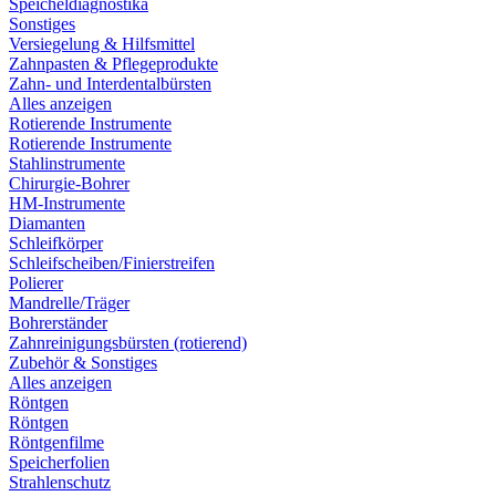
Speicheldiagnostika
Sonstiges
Versiegelung & Hilfsmittel
Zahnpasten & Pflegeprodukte
Zahn- und Interdentalbürsten
Alles anzeigen
Rotierende Instrumente
Rotierende Instrumente
Stahlinstrumente
Chirurgie-Bohrer
HM-Instrumente
Diamanten
Schleifkörper
Schleifscheiben/Finierstreifen
Polierer
Mandrelle/Träger
Bohrerständer
Zahnreinigungsbürsten (rotierend)
Zubehör & Sonstiges
Alles anzeigen
Röntgen
Röntgen
Röntgenfilme
Speicherfolien
Strahlenschutz