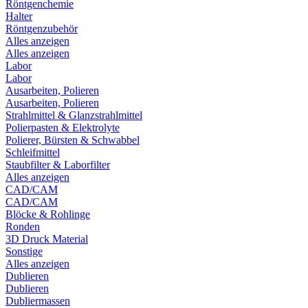
Röntgenchemie
Halter
Röntgenzubehör
Alles anzeigen
Alles anzeigen
Labor
Labor
Ausarbeiten, Polieren
Ausarbeiten, Polieren
Strahlmittel & Glanzstrahlmittel
Polierpasten & Elektrolyte
Polierer, Bürsten & Schwabbel
Schleifmittel
Staubfilter & Laborfilter
Alles anzeigen
CAD/CAM
CAD/CAM
Blöcke & Rohlinge
Ronden
3D Druck Material
Sonstige
Alles anzeigen
Dublieren
Dublieren
Dubliermassen