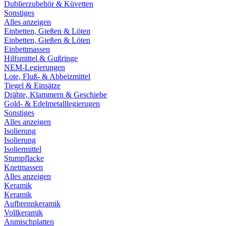
Dublierzubehör & Küvetten
Sonstiges
Alles anzeigen
Einbetten, Gießen & Löten
Einbetten, Gießen & Löten
Einbettmassen
Hilfsmittel & Gußringe
NEM-Legierungen
Lote, Fluß- & Abbeizmittel
Tiegel & Einsätze
Drähte, Klammern & Geschiebe
Gold- & Edelmetalllegierugen
Sonstiges
Alles anzeigen
Isolierung
Isolierung
Isoliermittel
Stumpflacke
Knetmassen
Alles anzeigen
Keramik
Keramik
Aufbrennkeramik
Vollkeramik
Anmischplatten