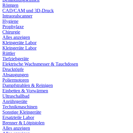
Röntgen
CAD/CAM und 3D-Druck
Intraoralscanner
Hygiene
Prophylaxe
Chirurgie
Alles anzeigen
Kleingeräte Labor
Kleingeräte Labor
Rüttler
Tiefziehgeräte
Elektrische Wachsmesser & Tauchdosen
Drucktöpfe
Absaugungen
Poliermotoren
Dampfstrahlen & Reinigen
Einbetten & Vorwärmen
Ultraschallbad
Anrührgeräte
Technikmaschinen
Sonstige Kleingeräte
Ersatzteile Labor
Brenner & Lötpistolen
Alles anzeigen