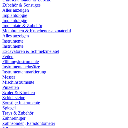
Zubehör & Sonstiges
Alles anzeigen
Implantologie
Implantologie
Implantate & Zubehör
Membranen & Knochenersatzmaterial
Alles anzeigen
Instrumente
Instrumente
Excavatoren & Schmelzmeissel
Feilen
Füllungsinstrumente
Instrumenteneinsätze
Instrumentenmarkierung
Messer
Mischinstrumente
Pinzetten
Scaler & Küretten
Schleifsteine
Sonstige Instrumente
Spiegel
Trays & Zubehör
Zahnreiniger
Zahnsonden, Paradontometer