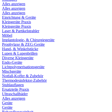
Alles anzeigen
Alles anzeigen
Alles anzeigen
Einrichtung & Geräte
Kleingeräte Praxis
Kleingeräte Praxis
Laser & Partikelstrahler
Möbel
Implantologie- & Chirurgiegeräte
Prophylaxe & ZEG-Geräte
Hand- & Winkelstücke
Lupen & Lupenbrillen
Diverse Kleingeräte
Endo-Geräte
Lichtpolymerisationsgeräte
Mischgeräte
Notfall-Koffer & Zubehör
Thermodesinfektor-Zubehör
Stuhlauflagen
Ersatzteile Praxis
Ultraschallbäder
Alles anzeigen
Geräte
Geräte
Behandlungseinheit