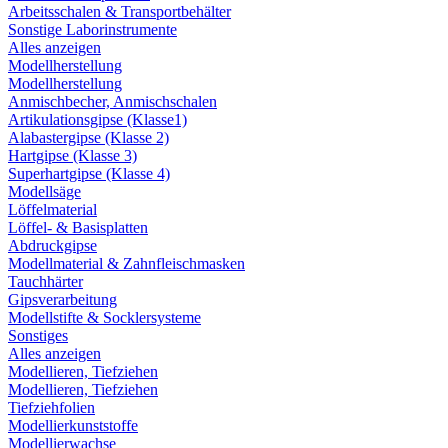
Arbeitsschalen & Transportbehälter
Sonstige Laborinstrumente
Alles anzeigen
Modellherstellung
Modellherstellung
Anmischbecher, Anmischschalen
Artikulationsgipse (Klasse1)
Alabastergipse (Klasse 2)
Hartgipse (Klasse 3)
Superhartgipse (Klasse 4)
Modellsäge
Löffelmaterial
Löffel- & Basisplatten
Abdruckgipse
Modellmaterial & Zahnfleischmasken
Tauchhärter
Gipsverarbeitung
Modellstifte & Socklersysteme
Sonstiges
Alles anzeigen
Modellieren, Tiefziehen
Modellieren, Tiefziehen
Tiefziehfolien
Modellierkunststoffe
Modellierwachse