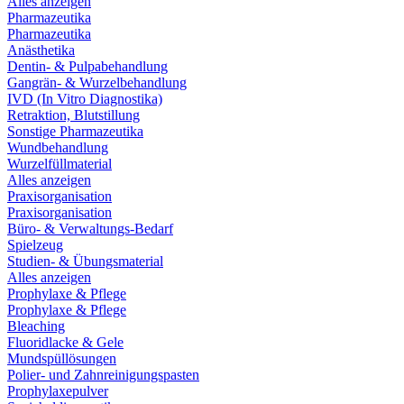
Alles anzeigen
Pharmazeutika
Pharmazeutika
Anästhetika
Dentin- & Pulpabehandlung
Gangrän- & Wurzelbehandlung
IVD (In Vitro Diagnostika)
Retraktion, Blutstillung
Sonstige Pharmazeutika
Wundbehandlung
Wurzelfüllmaterial
Alles anzeigen
Praxisorganisation
Praxisorganisation
Büro- & Verwaltungs-Bedarf
Spielzeug
Studien- & Übungsmaterial
Alles anzeigen
Prophylaxe & Pflege
Prophylaxe & Pflege
Bleaching
Fluoridlacke & Gele
Mundspüllösungen
Polier- und Zahnreinigungspasten
Prophylaxepulver