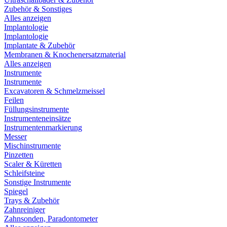
Zubehör & Sonstiges
Alles anzeigen
Implantologie
Implantologie
Implantate & Zubehör
Membranen & Knochenersatzmaterial
Alles anzeigen
Instrumente
Instrumente
Excavatoren & Schmelzmeissel
Feilen
Füllungsinstrumente
Instrumenteneinsätze
Instrumentenmarkierung
Messer
Mischinstrumente
Pinzetten
Scaler & Küretten
Schleifsteine
Sonstige Instrumente
Spiegel
Trays & Zubehör
Zahnreiniger
Zahnsonden, Paradontometer