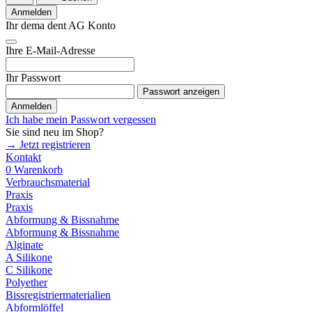
Anmelden
Ihr dema dent AG Konto
Ihre E-Mail-Adresse
Ihr Passwort
Passwort anzeigen
Anmelden
Ich habe mein Passwort vergessen
Sie sind neu im Shop?
→ Jetzt registrieren
Kontakt
0
Warenkorb
Verbrauchsmaterial
Praxis
Praxis
Abformung & Bissnahme
Abformung & Bissnahme
Alginate
A Silikone
C Silikone
Polyether
Bissregistriermaterialien
Abformlöffel