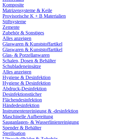
Komposite
Matrizensysteme & Keile
Provisorische K + B Materialien
Stiftsysteme
Zemente
Zubehör & Sonstiges
Alles anzeigen
Glaswaren & Kunststoffartikel
Glaswaren & Kunststoffartikel
Glas- & Porzellanwaren
Schalen, Dosen & Behälter
Schubladeneinsätze
Alles anzeigen
Hygiene & Desinfektion
Hygiene & Desinfektion
Abdruck-Desinfektion
Desinfektionstücher
Flächendesinfektion
Händedesinfektion
Instrumentenreinigung & -desinfektion
Maschinelle Aufbereitung
Sauganlagen- & Wasserlinienreinigung
Spender & Behälter
Sterilisation
Ultraschallbäder & Zubehör