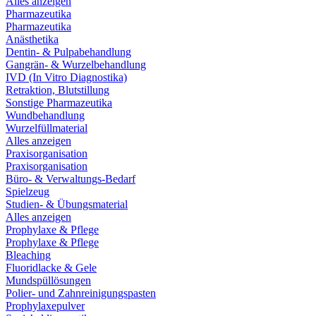
Alles anzeigen
Pharmazeutika
Pharmazeutika
Anästhetika
Dentin- & Pulpabehandlung
Gangrän- & Wurzelbehandlung
IVD (In Vitro Diagnostika)
Retraktion, Blutstillung
Sonstige Pharmazeutika
Wundbehandlung
Wurzelfüllmaterial
Alles anzeigen
Praxisorganisation
Praxisorganisation
Büro- & Verwaltungs-Bedarf
Spielzeug
Studien- & Übungsmaterial
Alles anzeigen
Prophylaxe & Pflege
Prophylaxe & Pflege
Bleaching
Fluoridlacke & Gele
Mundspüllösungen
Polier- und Zahnreinigungspasten
Prophylaxepulver