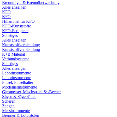
Brennträger & Brennüberwachung
Alles anzeigen
KFO
KFO
Hilfsmittel für KFO
KFO-Kunststoffe
KFO-Fertigteile
Sonstiges
Alles anzeigen
Kunststoffverblendung
Kunststoffverblendung
K+B Material
Verbundsysteme
Sonstiges
Alles anzeigen
Laborinstrumente
Laborinstrumente
Pinsel, Pinselhalter
Modellierinstrumente
Gipsmesser, Mischspatel & -Becher
Sägen & Sägeblätter
Scheren
Zangen
Messinstrumente
Brenner & Lötpistolen