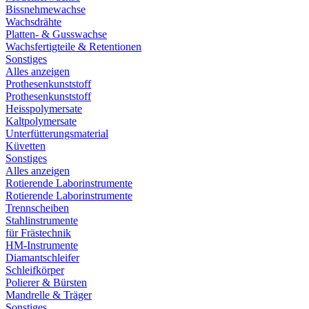
Bissnehmewachse
Wachsdrähte
Platten- & Gusswachse
Wachsfertigteile & Retentionen
Sonstiges
Alles anzeigen
Prothesenkunststoff
Prothesenkunststoff
Heisspolymersate
Kaltpolymersate
Unterfütterungsmaterial
Küvetten
Sonstiges
Alles anzeigen
Rotierende Laborinstrumente
Rotierende Laborinstrumente
Trennscheiben
Stahlinstrumente
für Frästechnik
HM-Instrumente
Diamantschleifer
Schleifkörper
Polierer & Bürsten
Mandrelle & Träger
Sonstiges