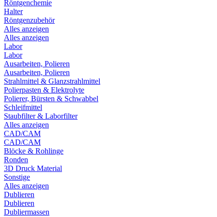
Röntgenchemie
Halter
Röntgenzubehör
Alles anzeigen
Alles anzeigen
Labor
Labor
Ausarbeiten, Polieren
Ausarbeiten, Polieren
Strahlmittel & Glanzstrahlmittel
Polierpasten & Elektrolyte
Polierer, Bürsten & Schwabbel
Schleifmittel
Staubfilter & Laborfilter
Alles anzeigen
CAD/CAM
CAD/CAM
Blöcke & Rohlinge
Ronden
3D Druck Material
Sonstige
Alles anzeigen
Dublieren
Dublieren
Dubliermassen