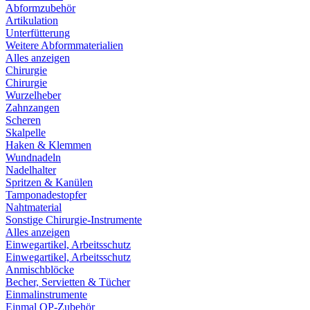
Abformzubehör
Artikulation
Unterfütterung
Weitere Abformmaterialien
Alles anzeigen
Chirurgie
Chirurgie
Wurzelheber
Zahnzangen
Scheren
Skalpelle
Haken & Klemmen
Wundnadeln
Nadelhalter
Spritzen & Kanülen
Tamponadestopfer
Nahtmaterial
Sonstige Chirurgie-Instrumente
Alles anzeigen
Einwegartikel, Arbeitsschutz
Einwegartikel, Arbeitsschutz
Anmischblöcke
Becher, Servietten & Tücher
Einmalinstrumente
Einmal OP-Zubehör