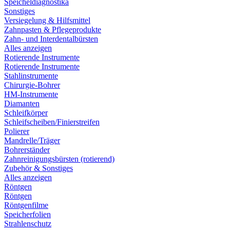
Speicheldiagnostika
Sonstiges
Versiegelung & Hilfsmittel
Zahnpasten & Pflegeprodukte
Zahn- und Interdentalbürsten
Alles anzeigen
Rotierende Instrumente
Rotierende Instrumente
Stahlinstrumente
Chirurgie-Bohrer
HM-Instrumente
Diamanten
Schleifkörper
Schleifscheiben/Finierstreifen
Polierer
Mandrelle/Träger
Bohrerständer
Zahnreinigungsbürsten (rotierend)
Zubehör & Sonstiges
Alles anzeigen
Röntgen
Röntgen
Röntgenfilme
Speicherfolien
Strahlenschutz