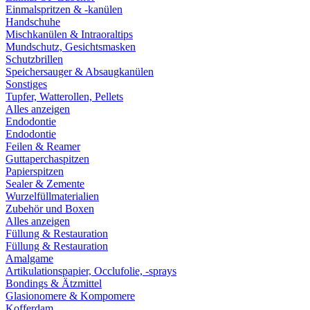
Einmalspritzen & -kanülen
Handschuhe
Mischkanülen & Intraoraltips
Mundschutz, Gesichtsmasken
Schutzbrillen
Speichersauger & Absaugkanülen
Sonstiges
Tupfer, Watterollen, Pellets
Alles anzeigen
Endodontie
Endodontie
Feilen & Reamer
Guttaperchaspitzen
Papierspitzen
Sealer & Zemente
Wurzelfüllmaterialien
Zubehör und Boxen
Alles anzeigen
Füllung & Restauration
Füllung & Restauration
Amalgame
Artikulationspapier, Occlufolie, -sprays
Bondings & Ätzmittel
Glasionomere & Kompomere
Kofferdam