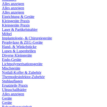
Alles anzeigen
Alles anzeigen
Alles anzeigen
Einrichtung & Geräte
Kleingeräte Praxis
Kleingeräte Praxis
Laser & Partikelstrahler
Möbel
Implantologie- & Chirurgiegeräte
Prophylaxe & ZEG-Geräte
Hand- & Winkelstücke
Lupen & Lupenbrillen
Diverse Kleingeräte
Endo-Geräte
Lichtpolymerisationsgeräte
Mischgeräte
Notfall-Koffer & Zubehör
Thermodesinfektor-Zubehör
Stuhlauflagen
Ersatzteile Praxis
Ultraschallbäder
Alles anzeigen
Geräte
Geräte
Behandlungseinheit