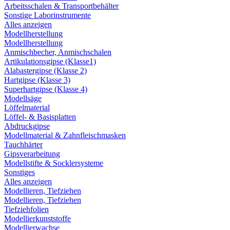
Arbeitsschalen & Transportbehälter
Sonstige Laborinstrumente
Alles anzeigen
Modellherstellung
Modellherstellung
Anmischbecher, Anmischschalen
Artikulationsgipse (Klasse1)
Alabastergipse (Klasse 2)
Hartgipse (Klasse 3)
Superhartgipse (Klasse 4)
Modellsäge
Löffelmaterial
Löffel- & Basisplatten
Abdruckgipse
Modellmaterial & Zahnfleischmasken
Tauchhärter
Gipsverarbeitung
Modellstifte & Socklersysteme
Sonstiges
Alles anzeigen
Modellieren, Tiefziehen
Modellieren, Tiefziehen
Tiefziehfolien
Modellierkunststoffe
Modellierwachse