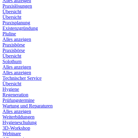
Alles anzeigen
Praxislösungen
Übersicht
Übersicht
Praxisplanung
Existenzgründung
Pluline
Alles anzeigen
Praxisbörse
Praxisbörse
Übersicht
Solothurn
Alles anzeigen
Alles anzeigen
Technischer Service
Übersicht
Hygiene
Regeneration
Prüfungstermine
Wartung und Reparaturen
Alles anzeigen
Weiterbildungen
Hygieneschulung
3D-Workshop
Webinare