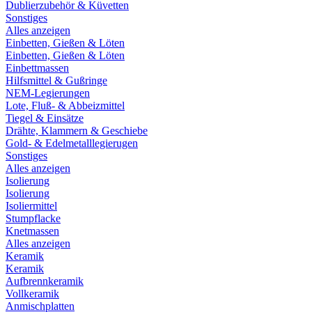
Dublierzubehör & Küvetten
Sonstiges
Alles anzeigen
Einbetten, Gießen & Löten
Einbetten, Gießen & Löten
Einbettmassen
Hilfsmittel & Gußringe
NEM-Legierungen
Lote, Fluß- & Abbeizmittel
Tiegel & Einsätze
Drähte, Klammern & Geschiebe
Gold- & Edelmetalllegierugen
Sonstiges
Alles anzeigen
Isolierung
Isolierung
Isoliermittel
Stumpflacke
Knetmassen
Alles anzeigen
Keramik
Keramik
Aufbrennkeramik
Vollkeramik
Anmischplatten