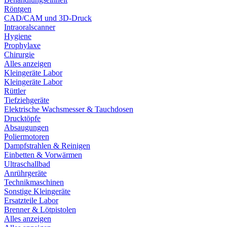
Röntgen
CAD/CAM und 3D-Druck
Intraoralscanner
Hygiene
Prophylaxe
Chirurgie
Alles anzeigen
Kleingeräte Labor
Kleingeräte Labor
Rüttler
Tiefziehgeräte
Elektrische Wachsmesser & Tauchdosen
Drucktöpfe
Absaugungen
Poliermotoren
Dampfstrahlen & Reinigen
Einbetten & Vorwärmen
Ultraschallbad
Anrührgeräte
Technikmaschinen
Sonstige Kleingeräte
Ersatzteile Labor
Brenner & Lötpistolen
Alles anzeigen