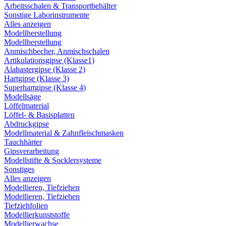
Arbeitsschalen & Transportbehälter
Sonstige Laborinstrumente
Alles anzeigen
Modellherstellung
Modellherstellung
Anmischbecher, Anmischschalen
Artikulationsgipse (Klasse1)
Alabastergipse (Klasse 2)
Hartgipse (Klasse 3)
Superhartgipse (Klasse 4)
Modellsäge
Löffelmaterial
Löffel- & Basisplatten
Abdruckgipse
Modellmaterial & Zahnfleischmasken
Tauchhärter
Gipsverarbeitung
Modellstifte & Socklersysteme
Sonstiges
Alles anzeigen
Modellieren, Tiefziehen
Modellieren, Tiefziehen
Tiefziehfolien
Modellierkunststoffe
Modellierwachse