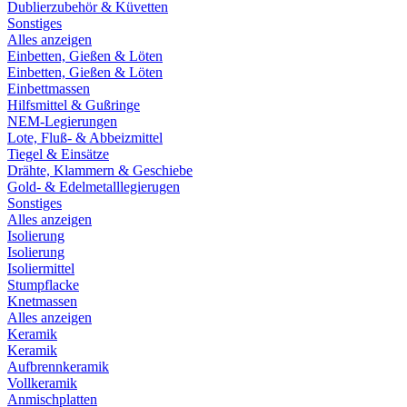
Dublierzubehör & Küvetten
Sonstiges
Alles anzeigen
Einbetten, Gießen & Löten
Einbetten, Gießen & Löten
Einbettmassen
Hilfsmittel & Gußringe
NEM-Legierungen
Lote, Fluß- & Abbeizmittel
Tiegel & Einsätze
Drähte, Klammern & Geschiebe
Gold- & Edelmetalllegierugen
Sonstiges
Alles anzeigen
Isolierung
Isolierung
Isoliermittel
Stumpflacke
Knetmassen
Alles anzeigen
Keramik
Keramik
Aufbrennkeramik
Vollkeramik
Anmischplatten