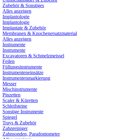
Zubehör & Sonstiges
Alles anzeigen
Implantologie
Implantologie
Implantate & Zubehör
Membranen & Knochenersatzmaterial
Alles anzeigen
Instrumente
Instrumente
Excavatoren & Schmelzmeissel
Feilen
Füllungsinstrumente
Instrumenteneinsätze
Instrumentenmarkierung
Messer
Mischinstrumente
Pinzetten
Scaler & Küretten
Schleifsteine
Sonstige Instrumente
Spiegel
Trays & Zubehör
Zahnreiniger
Zahnsonden, Paradontometer