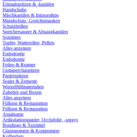
Einmalspritzen & -kanülen
Handschuhe
Mischkanülen & Intraoraltips
Mundschutz, Gesichtsmasken
Schutzbrillen
Speichersauger & Absaugkanülen
Sonstiges
Tupfer, Watterollen, Pellets
Alles anzeigen
Endodontie
Endodontie
Feilen & Reamer
Guttaperchaspitzen
Papierspitzen
Sealer & Zemente
Wurzelfüllmaterialien
Zubehör und Boxen
Alles anzeigen
Füllung & Restauration
Füllung & Restauration
Amalgame
Artikulationspapier, Occlufolie, -sprays
Bondings & Ätzmittel
Glasionomere & Kompomere
Kofferdam