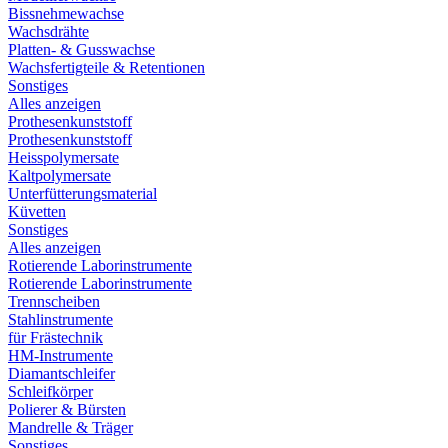
Bissnehmewachse
Wachsdrähte
Platten- & Gusswachse
Wachsfertigteile & Retentionen
Sonstiges
Alles anzeigen
Prothesenkunststoff
Prothesenkunststoff
Heisspolymersate
Kaltpolymersate
Unterfütterungsmaterial
Küvetten
Sonstiges
Alles anzeigen
Rotierende Laborinstrumente
Rotierende Laborinstrumente
Trennscheiben
Stahlinstrumente
für Frästechnik
HM-Instrumente
Diamantschleifer
Schleifkörper
Polierer & Bürsten
Mandrelle & Träger
Sonstiges