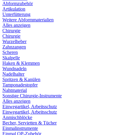
Abformzubehör
Artikulation
Unterfütterung
Weitere Abformmaterialien
Alles anzeigen
Chirurgie
Chirurgie
Wurzelheber
Zahnzangen
Scheren
Skalpelle
Haken & Klemmen
Wundnadeln
Nadelhalter
Spritzen & Kanülen
Tamponadestopfer
Nahtmaterial
Sonstige Chirurgie-Instrumente
Alles anzeigen
Einwegartikel, Arbeitsschutz
Einwegartikel, Arbeitsschutz
Anmischblöcke
Becher, Servietten & Tücher
Einmalinstrumente
Einmal OP-Zubehör