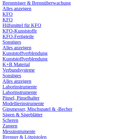
Brennträger & Brennüberwachung
Alles anzeigen
KFO
KFO
Hilfsmittel für KFO
KFO-Kunststoffe
KFO-Fertigteile
Sonstiges
Alles anzeigen
Kunststoffverblendung
Kunststoffverblendung
K+B Material
Verbundsysteme
Sonstiges
Alles anzeigen
Laborinstrumente
Laborinstrumente
Pinsel, Pinselhalter
Modellierinstrumente
Gipsmesser, Mischspatel & -Becher
Sägen & Sägeblätter
Scheren
Zangen
Messinstrumente
Brenner & Lötpistolen