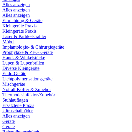
Alles anzeigen
Alles anzeigen
Alles anzeigen
Einrichtung & Geräte
Kleingeräte Praxis
Kleingeräte Praxis
Laser & Partikelstrahler
Möbel
Implantologie- & Chirurgiegeräte
Prophylaxe & ZEG-Geräte
Hand- & Winkelstücke
Lupen & Lupenbrillen
Diverse Kleingeräte
Endo-Geräte
Lichtpolymerisationsgeräte
Mischgeräte
Notfall-Koffer & Zubehör
Thermodesinfektor-Zubehör
Stuhlauflagen
Ersatzteile Praxis
Ultraschallbäder
Alles anzeigen
Geräte
Geräte
Behandlungseinheit