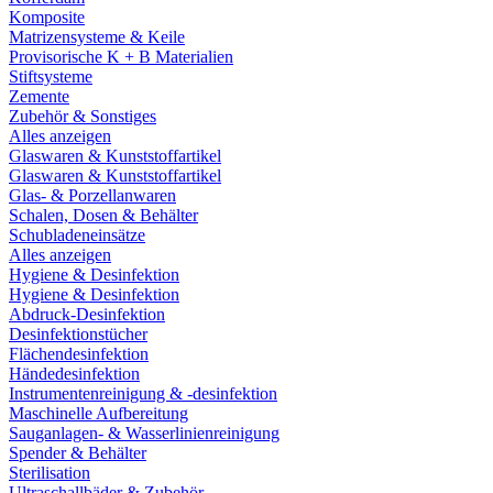
Komposite
Matrizensysteme & Keile
Provisorische K + B Materialien
Stiftsysteme
Zemente
Zubehör & Sonstiges
Alles anzeigen
Glaswaren & Kunststoffartikel
Glaswaren & Kunststoffartikel
Glas- & Porzellanwaren
Schalen, Dosen & Behälter
Schubladeneinsätze
Alles anzeigen
Hygiene & Desinfektion
Hygiene & Desinfektion
Abdruck-Desinfektion
Desinfektionstücher
Flächendesinfektion
Händedesinfektion
Instrumentenreinigung & -desinfektion
Maschinelle Aufbereitung
Sauganlagen- & Wasserlinienreinigung
Spender & Behälter
Sterilisation
Ultraschallbäder & Zubehör