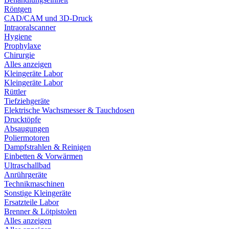
Röntgen
CAD/CAM und 3D-Druck
Intraoralscanner
Hygiene
Prophylaxe
Chirurgie
Alles anzeigen
Kleingeräte Labor
Kleingeräte Labor
Rüttler
Tiefziehgeräte
Elektrische Wachsmesser & Tauchdosen
Drucktöpfe
Absaugungen
Poliermotoren
Dampfstrahlen & Reinigen
Einbetten & Vorwärmen
Ultraschallbad
Anrührgeräte
Technikmaschinen
Sonstige Kleingeräte
Ersatzteile Labor
Brenner & Lötpistolen
Alles anzeigen