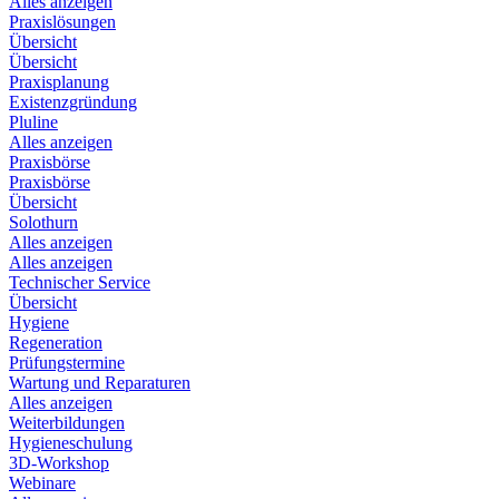
Alles anzeigen
Praxislösungen
Übersicht
Übersicht
Praxisplanung
Existenzgründung
Pluline
Alles anzeigen
Praxisbörse
Praxisbörse
Übersicht
Solothurn
Alles anzeigen
Alles anzeigen
Technischer Service
Übersicht
Hygiene
Regeneration
Prüfungstermine
Wartung und Reparaturen
Alles anzeigen
Weiterbildungen
Hygieneschulung
3D-Workshop
Webinare