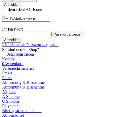
Anmelden
Ihr dema dent AG Konto
Ihre E-Mail-Adresse
Ihr Passwort
Passwort anzeigen
Anmelden
Ich habe mein Passwort vergessen
Sie sind neu im Shop?
→ Jetzt registrieren
Kontakt
0
Warenkorb
Verbrauchsmaterial
Praxis
Praxis
Abformung & Bissnahme
Abformung & Bissnahme
Alginate
A Silikone
C Silikone
Polyether
Bissregistriermaterialien
Abformlöffel