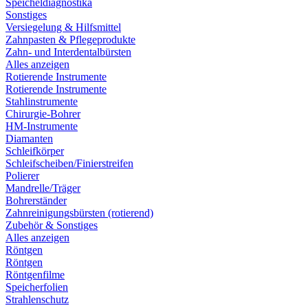
Speicheldiagnostika
Sonstiges
Versiegelung & Hilfsmittel
Zahnpasten & Pflegeprodukte
Zahn- und Interdentalbürsten
Alles anzeigen
Rotierende Instrumente
Rotierende Instrumente
Stahlinstrumente
Chirurgie-Bohrer
HM-Instrumente
Diamanten
Schleifkörper
Schleifscheiben/Finierstreifen
Polierer
Mandrelle/Träger
Bohrerständer
Zahnreinigungsbürsten (rotierend)
Zubehör & Sonstiges
Alles anzeigen
Röntgen
Röntgen
Röntgenfilme
Speicherfolien
Strahlenschutz