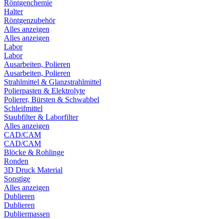
Röntgenchemie
Halter
Röntgenzubehör
Alles anzeigen
Alles anzeigen
Labor
Labor
Ausarbeiten, Polieren
Ausarbeiten, Polieren
Strahlmittel & Glanzstrahlmittel
Polierpasten & Elektrolyte
Polierer, Bürsten & Schwabbel
Schleifmittel
Staubfilter & Laborfilter
Alles anzeigen
CAD/CAM
CAD/CAM
Blöcke & Rohlinge
Ronden
3D Druck Material
Sonstige
Alles anzeigen
Dublieren
Dublieren
Dubliermassen