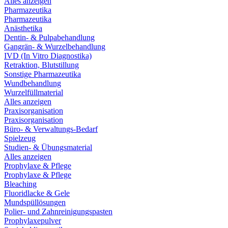
Alles anzeigen
Pharmazeutika
Pharmazeutika
Anästhetika
Dentin- & Pulpabehandlung
Gangrän- & Wurzelbehandlung
IVD (In Vitro Diagnostika)
Retraktion, Blutstillung
Sonstige Pharmazeutika
Wundbehandlung
Wurzelfüllmaterial
Alles anzeigen
Praxisorganisation
Praxisorganisation
Büro- & Verwaltungs-Bedarf
Spielzeug
Studien- & Übungsmaterial
Alles anzeigen
Prophylaxe & Pflege
Prophylaxe & Pflege
Bleaching
Fluoridlacke & Gele
Mundspüllösungen
Polier- und Zahnreinigungspasten
Prophylaxepulver