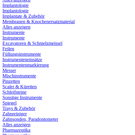
Implantologie
Implantologie
Implantate & Zubehör
Membranen & Knochenersatzmaterial
Alles anzeigen
Instrumente
Instrumente
Excavatoren & Schmelzmeissel
Feilen
Füllungsinstrumente
Instrumenteneinsätze
Instrumentenmarkierung
Messer
Mischinstrumente
Pinzetten
Scaler & Küretten
Schleifsteine
Sonstige Instrumente
Spiegel
Trays & Zubehör
Zahnreiniger
Zahnsonden, Paradontometer
Alles anzeigen
Pharmazeutika