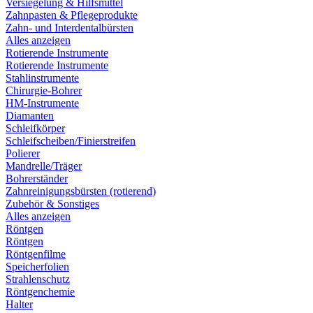
Versiegelung & Hilfsmittel
Zahnpasten & Pflegeprodukte
Zahn- und Interdentalbürsten
Alles anzeigen
Rotierende Instrumente
Rotierende Instrumente
Stahlinstrumente
Chirurgie-Bohrer
HM-Instrumente
Diamanten
Schleifkörper
Schleifscheiben/Finierstreifen
Polierer
Mandrelle/Träger
Bohrerständer
Zahnreinigungsbürsten (rotierend)
Zubehör & Sonstiges
Alles anzeigen
Röntgen
Röntgen
Röntgenfilme
Speicherfolien
Strahlenschutz
Röntgenchemie
Halter