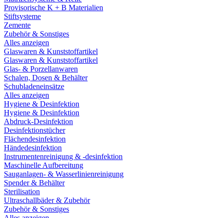
Provisorische K + B Materialien
Stiftsysteme
Zemente
Zubehör & Sonstiges
Alles anzeigen
Glaswaren & Kunststoffartikel
Glaswaren & Kunststoffartikel
Glas- & Porzellanwaren
Schalen, Dosen & Behälter
Schubladeneinsätze
Alles anzeigen
Hygiene & Desinfektion
Hygiene & Desinfektion
Abdruck-Desinfektion
Desinfektionstücher
Flächendesinfektion
Händedesinfektion
Instrumentenreinigung & -desinfektion
Maschinelle Aufbereitung
Sauganlagen- & Wasserlinienreinigung
Spender & Behälter
Sterilisation
Ultraschallbäder & Zubehör
Zubehör & Sonstiges
Alles anzeigen