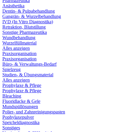
Pharmazeutika
Anästhetika
Dentin- & Pulpabehandlung
Gangrän- & Wurzelbehandlung
IVD (In Vitro Diagnostika)
Retraktion, Blutstillung
Sonstige Pharmazeutika
Wundbehandlung
Wurzelfüllmaterial
Alles anzeigen
Praxisorganisation
Praxisorganisation
Büro- & Verwaltungs-Bedarf
Spielzeug
Studien- & Übungsmaterial
Alles anzeigen
Prophylaxe & Pflege
Prophylaxe & Pflege
Bleaching
Fluoridlacke & Gele
Mundspüllösungen
Polier- und Zahnreinigungspasten
Pophylaxepulver
Speicheldiagnostika
Sonstiges