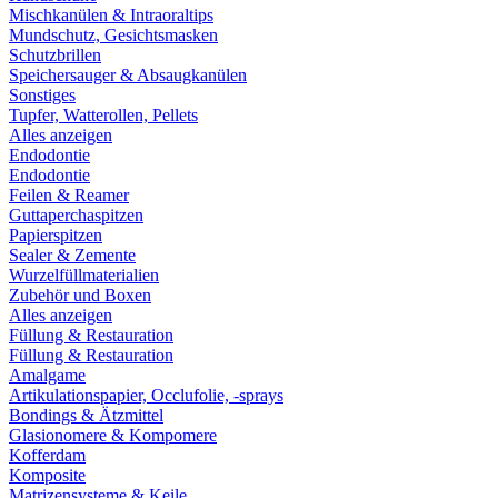
Mischkanülen & Intraoraltips
Mundschutz, Gesichtsmasken
Schutzbrillen
Speichersauger & Absaugkanülen
Sonstiges
Tupfer, Watterollen, Pellets
Alles anzeigen
Endodontie
Endodontie
Feilen & Reamer
Guttaperchaspitzen
Papierspitzen
Sealer & Zemente
Wurzelfüllmaterialien
Zubehör und Boxen
Alles anzeigen
Füllung & Restauration
Füllung & Restauration
Amalgame
Artikulationspapier, Occlufolie, -sprays
Bondings & Ätzmittel
Glasionomere & Kompomere
Kofferdam
Komposite
Matrizensysteme & Keile