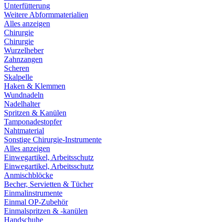
Unterfütterung
Weitere Abformmaterialien
Alles anzeigen
Chirurgie
Chirurgie
Wurzelheber
Zahnzangen
Scheren
Skalpelle
Haken & Klemmen
Wundnadeln
Nadelhalter
Spritzen & Kanülen
Tamponadestopfer
Nahtmaterial
Sonstige Chirurgie-Instrumente
Alles anzeigen
Einwegartikel, Arbeitsschutz
Einwegartikel, Arbeitsschutz
Anmischblöcke
Becher, Servietten & Tücher
Einmalinstrumente
Einmal OP-Zubehör
Einmalspritzen & -kanülen
Handschuhe