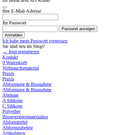
Ihr dema dent AG Konto
Ihre E-Mail-Adresse
Ihr Passwort
Passwort anzeigen
Anmelden
Ich habe mein Passwort vergessen
Sie sind neu im Shop?
→ Jetzt registrieren
Kontakt
0
Warenkorb
Verbrauchsmaterial
Praxis
Praxis
Abformung & Bissnahme
Abformung & Bissnahme
Alginate
A Silikone
C Silikone
Polyether
Bissregistriermaterialien
Abformlöffel
Abformzubehör
Artikulation