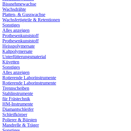
Bissnehmewachse
Wachsdrähte
Platten- & Gusswachse
Wachsfertigteile & Retentionen
Sonstiges
Alles anzeigen
Prothesenkunststoff
Prothesenkunststoff
Heisspolymersate
Kaltpolymersate
Unterfütterungsmaterial
Küvetten
Sonstiges
Alles anzeigen
Rotierende Laborinstrumente
Rotierende Laborinstrumente
Trennscheiben
Stahlinstrumente
für Frästechnik
HM-Instrumente
Diamantschleifer
Schleifkörper
Polierer & Bürsten
Mandrelle & Träger
Sonstiges