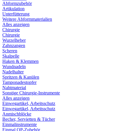
Abformzubehör
Artikulation
Unterfütterung
Weitere Abformmaterialien
Alles anzeigen
Chirurgie
Chirurgie
Wurzelheber
Zahnzangen
Scheren
Skalpelle
Haken & Klemmen
Wundnadeln
Nadelhalter
Spritzen & Kanülen
Tamponadestopfer
Nahtmaterial
Sonstige Chirurgie-Instrumente
Alles anzeigen
Einwegartikel, Arbeitsschutz
Einwegartikel, Arbeitsschutz
Anmischblöcke
Becher, Servietten & Tücher
Einmalinstrumente
Einmal OP-Zubehör