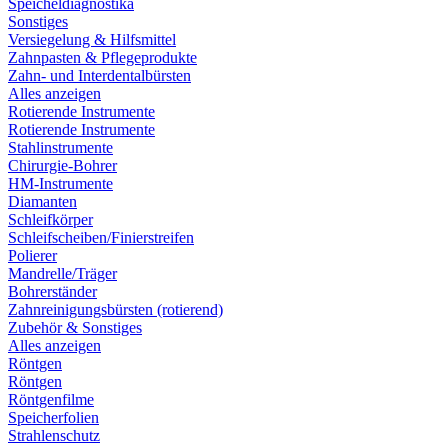
Speicheldiagnostika
Sonstiges
Versiegelung & Hilfsmittel
Zahnpasten & Pflegeprodukte
Zahn- und Interdentalbürsten
Alles anzeigen
Rotierende Instrumente
Rotierende Instrumente
Stahlinstrumente
Chirurgie-Bohrer
HM-Instrumente
Diamanten
Schleifkörper
Schleifscheiben/Finierstreifen
Polierer
Mandrelle/Träger
Bohrerständer
Zahnreinigungsbürsten (rotierend)
Zubehör & Sonstiges
Alles anzeigen
Röntgen
Röntgen
Röntgenfilme
Speicherfolien
Strahlenschutz