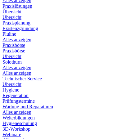
Alles anzeigen
Praxislösungen
Übersicht
Übersicht
Praxisplanung
Existenzgründung
Pluline
Alles anzeigen
Praxisbörse
Praxisbörse
Übersicht
Solothurn
Alles anzeigen
Alles anzeigen
Technischer Service
Übersicht
Hygiene
Regeneration
Prüfungstermine
Wartung und Reparaturen
Alles anzeigen
Weiterbildungen
Hygieneschulung
3D-Workshop
Webinare