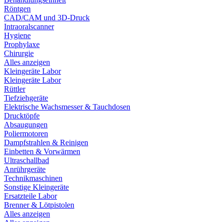
Röntgen
CAD/CAM und 3D-Druck
Intraoralscanner
Hygiene
Prophylaxe
Chirurgie
Alles anzeigen
Kleingeräte Labor
Kleingeräte Labor
Rüttler
Tiefziehgeräte
Elektrische Wachsmesser & Tauchdosen
Drucktöpfe
Absaugungen
Poliermotoren
Dampfstrahlen & Reinigen
Einbetten & Vorwärmen
Ultraschallbad
Anrührgeräte
Technikmaschinen
Sonstige Kleingeräte
Ersatzteile Labor
Brenner & Lötpistolen
Alles anzeigen