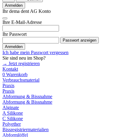
Anmelden
Ihr dema dent AG Konto
Ihre E-Mail-Adresse
Ihr Passwort
Passwort anzeigen
Anmelden
Ich habe mein Passwort vergessen
Sie sind neu im Shop?
→ Jetzt registrieren
Kontakt
0
Warenkorb
Verbrauchsmaterial
Praxis
Praxis
Abformung & Bissnahme
Abformung & Bissnahme
Alginate
A Silikone
C Silikone
Polyether
Bissregistriermaterialien
Abformlöffel