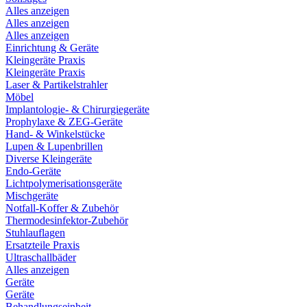
Alles anzeigen
Alles anzeigen
Alles anzeigen
Einrichtung & Geräte
Kleingeräte Praxis
Kleingeräte Praxis
Laser & Partikelstrahler
Möbel
Implantologie- & Chirurgiegeräte
Prophylaxe & ZEG-Geräte
Hand- & Winkelstücke
Lupen & Lupenbrillen
Diverse Kleingeräte
Endo-Geräte
Lichtpolymerisationsgeräte
Mischgeräte
Notfall-Koffer & Zubehör
Thermodesinfektor-Zubehör
Stuhlauflagen
Ersatzteile Praxis
Ultraschallbäder
Alles anzeigen
Geräte
Geräte
Behandlungseinheit