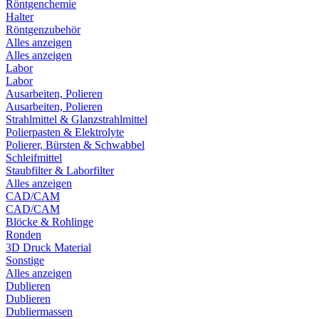
Röntgenchemie
Halter
Röntgenzubehör
Alles anzeigen
Alles anzeigen
Labor
Labor
Ausarbeiten, Polieren
Ausarbeiten, Polieren
Strahlmittel & Glanzstrahlmittel
Polierpasten & Elektrolyte
Polierer, Bürsten & Schwabbel
Schleifmittel
Staubfilter & Laborfilter
Alles anzeigen
CAD/CAM
CAD/CAM
Blöcke & Rohlinge
Ronden
3D Druck Material
Sonstige
Alles anzeigen
Dublieren
Dublieren
Dubliermassen