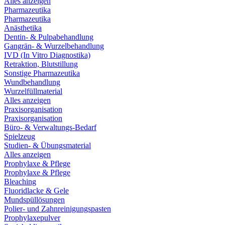
Alles anzeigen
Pharmazeutika
Pharmazeutika
Anästhetika
Dentin- & Pulpabehandlung
Gangrän- & Wurzelbehandlung
IVD (In Vitro Diagnostika)
Retraktion, Blutstillung
Sonstige Pharmazeutika
Wundbehandlung
Wurzelfüllmaterial
Alles anzeigen
Praxisorganisation
Praxisorganisation
Büro- & Verwaltungs-Bedarf
Spielzeug
Studien- & Übungsmaterial
Alles anzeigen
Prophylaxe & Pflege
Prophylaxe & Pflege
Bleaching
Fluoridlacke & Gele
Mundspüllösungen
Polier- und Zahnreinigungspasten
Prophylaxepulver