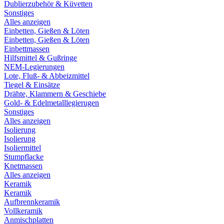
Dublierzubehör & Küvetten
Sonstiges
Alles anzeigen
Einbetten, Gießen & Löten
Einbetten, Gießen & Löten
Einbettmassen
Hilfsmittel & Gußringe
NEM-Legierungen
Lote, Fluß- & Abbeizmittel
Tiegel & Einsätze
Drähte, Klammern & Geschiebe
Gold- & Edelmetalllegierugen
Sonstiges
Alles anzeigen
Isolierung
Isolierung
Isoliermittel
Stumpflacke
Knetmassen
Alles anzeigen
Keramik
Keramik
Aufbrennkeramik
Vollkeramik
Anmischplatten