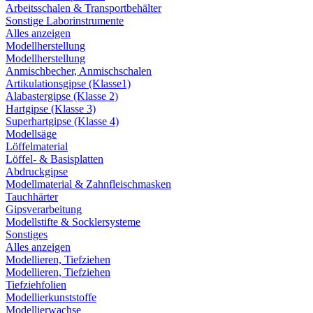
Arbeitsschalen & Transportbehälter
Sonstige Laborinstrumente
Alles anzeigen
Modellherstellung
Modellherstellung
Anmischbecher, Anmischschalen
Artikulationsgipse (Klasse1)
Alabastergipse (Klasse 2)
Hartgipse (Klasse 3)
Superhartgipse (Klasse 4)
Modellsäge
Löffelmaterial
Löffel- & Basisplatten
Abdruckgipse
Modellmaterial & Zahnfleischmasken
Tauchhärter
Gipsverarbeitung
Modellstifte & Socklersysteme
Sonstiges
Alles anzeigen
Modellieren, Tiefziehen
Modellieren, Tiefziehen
Tiefziehfolien
Modellierkunststoffe
Modellierwachse