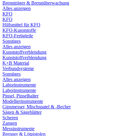
Brennträger & Brennüberwachung
Alles anzeigen
KFO
KFO
Hilfsmittel für KFO
KFO-Kunststoffe
KFO-Fertigteile
Sonstiges
Alles anzeigen
Kunststoffverblendung
Kunststoffverblendung
K+B Material
Verbundsysteme
Sonstiges
Alles anzeigen
Laborinstrumente
Laborinstrumente
Pinsel, Pinselhalter
Modellierinstrumente
Gipsmesser, Mischspatel & -Becher
Sägen & Sägeblätter
Scheren
Zangen
Messinstrumente
Brenner & Lötpistolen