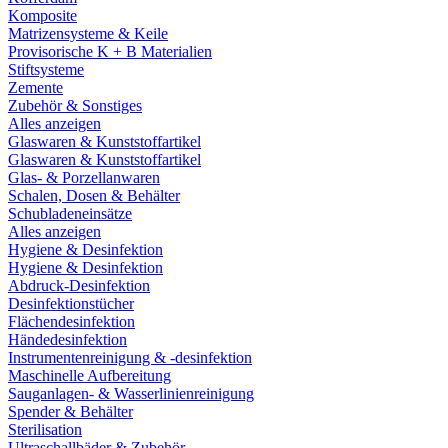
Komposite
Matrizensysteme & Keile
Provisorische K + B Materialien
Stiftsysteme
Zemente
Zubehör & Sonstiges
Alles anzeigen
Glaswaren & Kunststoffartikel
Glaswaren & Kunststoffartikel
Glas- & Porzellanwaren
Schalen, Dosen & Behälter
Schubladeneinsätze
Alles anzeigen
Hygiene & Desinfektion
Hygiene & Desinfektion
Abdruck-Desinfektion
Desinfektionstücher
Flächendesinfektion
Händedesinfektion
Instrumentenreinigung & -desinfektion
Maschinelle Aufbereitung
Sauganlagen- & Wasserlinienreinigung
Spender & Behälter
Sterilisation
Ultraschallbäder & Zubehör