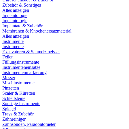
Zubehör & Sonstiges
Alles anzeigen
Implantologie
Implantologie
Implantate & Zubehör
Membranen & Knochenersatzmaterial
Alles anzeigen
Instrumente
Instrumente
Excavatoren & Schmelzmeissel
Feilen
Füllungsinstrumente
Instrumenteneinsätze
Instrumentenmarkierung
Messer
Mischinstrumente
Pinzetten
Scaler & Küretten
Schleifsteine
Sonstige Instrumente
Spiegel
Trays & Zubehör
Zahnreiniger
Zahnsonden, Paradontometer