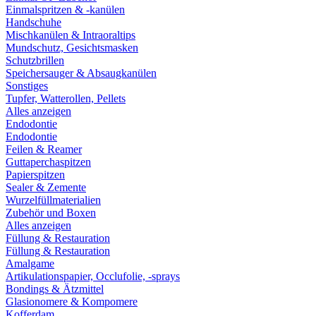
Einmalspritzen & -kanülen
Handschuhe
Mischkanülen & Intraoraltips
Mundschutz, Gesichtsmasken
Schutzbrillen
Speichersauger & Absaugkanülen
Sonstiges
Tupfer, Watterollen, Pellets
Alles anzeigen
Endodontie
Endodontie
Feilen & Reamer
Guttaperchaspitzen
Papierspitzen
Sealer & Zemente
Wurzelfüllmaterialien
Zubehör und Boxen
Alles anzeigen
Füllung & Restauration
Füllung & Restauration
Amalgame
Artikulationspapier, Occlufolie, -sprays
Bondings & Ätzmittel
Glasionomere & Kompomere
Kofferdam