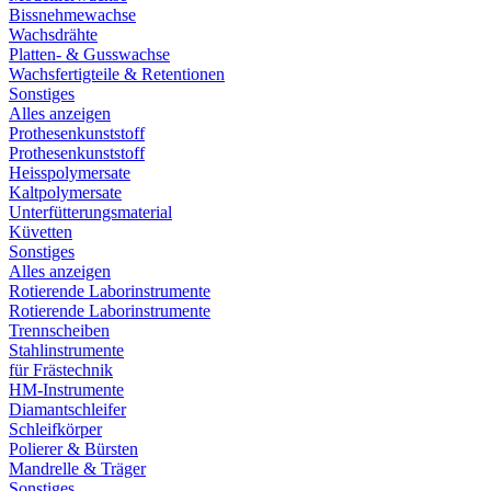
Bissnehmewachse
Wachsdrähte
Platten- & Gusswachse
Wachsfertigteile & Retentionen
Sonstiges
Alles anzeigen
Prothesenkunststoff
Prothesenkunststoff
Heisspolymersate
Kaltpolymersate
Unterfütterungsmaterial
Küvetten
Sonstiges
Alles anzeigen
Rotierende Laborinstrumente
Rotierende Laborinstrumente
Trennscheiben
Stahlinstrumente
für Frästechnik
HM-Instrumente
Diamantschleifer
Schleifkörper
Polierer & Bürsten
Mandrelle & Träger
Sonstiges