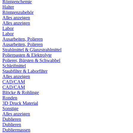
Röntgenchemie
Halter
Röntgenzubehör
Alles anzeigen
Alles anzeigen
Labor
Labor
Ausarbeiten, Polieren
Ausarbeiten, Polieren
Strahlmittel & Glanzstrahlmittel
Polierpasten & Elektrolyte
Polierer, Bürsten & Schwabbel
Schleifmittel
Staubfilter & Laborfilter
Alles anzeigen
CAD/CAM
CAD/CAM
Blöcke & Rohlinge
Ronden
3D Druck Material
Sonstige
Alles anzeigen
Dublieren
Dublieren
Dubliermassen