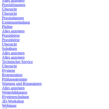
Alles anzeigen
Praxislösungen
Übersicht
Übersicht
Praxisplanung
Existenzgründung
Pluline
Alles anzeigen
Praxisbörse
Praxisbörse
Übersicht
Solothurn
Alles anzeigen
Alles anzeigen
Technischer Service
Übersicht
Hygiene
Regeneration
Prüfungstermine
Wartung und Reparaturen
Alles anzeigen
Weiterbildungen
Hygieneschulung
3D-Workshop
Webinare