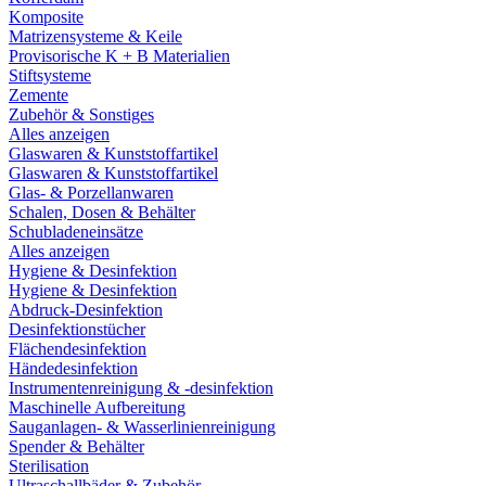
Komposite
Matrizensysteme & Keile
Provisorische K + B Materialien
Stiftsysteme
Zemente
Zubehör & Sonstiges
Alles anzeigen
Glaswaren & Kunststoffartikel
Glaswaren & Kunststoffartikel
Glas- & Porzellanwaren
Schalen, Dosen & Behälter
Schubladeneinsätze
Alles anzeigen
Hygiene & Desinfektion
Hygiene & Desinfektion
Abdruck-Desinfektion
Desinfektionstücher
Flächendesinfektion
Händedesinfektion
Instrumentenreinigung & -desinfektion
Maschinelle Aufbereitung
Sauganlagen- & Wasserlinienreinigung
Spender & Behälter
Sterilisation
Ultraschallbäder & Zubehör