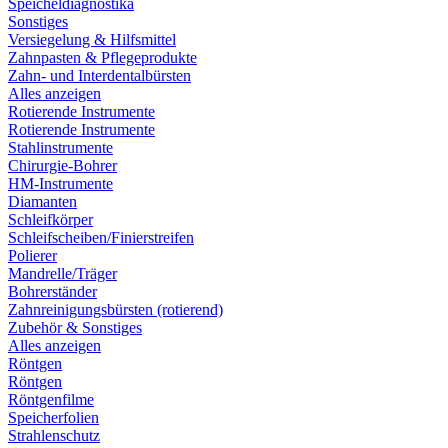
Speicheldiagnostika
Sonstiges
Versiegelung & Hilfsmittel
Zahnpasten & Pflegeprodukte
Zahn- und Interdentalbürsten
Alles anzeigen
Rotierende Instrumente
Rotierende Instrumente
Stahlinstrumente
Chirurgie-Bohrer
HM-Instrumente
Diamanten
Schleifkörper
Schleifscheiben/Finierstreifen
Polierer
Mandrelle/Träger
Bohrerständer
Zahnreinigungsbürsten (rotierend)
Zubehör & Sonstiges
Alles anzeigen
Röntgen
Röntgen
Röntgenfilme
Speicherfolien
Strahlenschutz