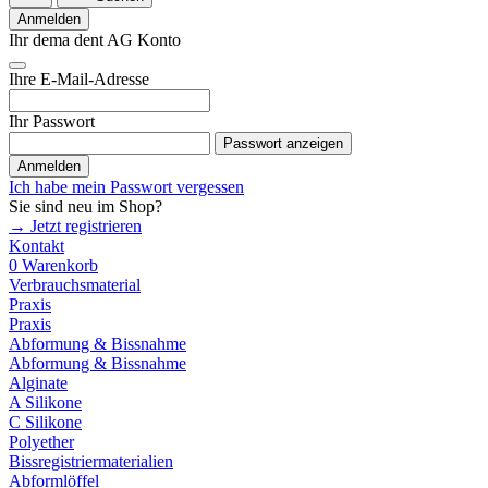
Anmelden
Ihr dema dent AG Konto
Ihre E-Mail-Adresse
Ihr Passwort
Passwort anzeigen
Anmelden
Ich habe mein Passwort vergessen
Sie sind neu im Shop?
→ Jetzt registrieren
Kontakt
0
Warenkorb
Verbrauchsmaterial
Praxis
Praxis
Abformung & Bissnahme
Abformung & Bissnahme
Alginate
A Silikone
C Silikone
Polyether
Bissregistriermaterialien
Abformlöffel