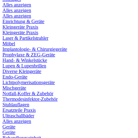
Alles anzeigen
Alles anzeigen
Alles anzeigen
Einrichtung & Geräte
Kleingeräte Praxis
Kleingeräte Praxis
Laser & Partikelstrahler
Möbel
Implantologie- & Chirurgiegeräte
Prophylaxe & ZEG-Geräte
Hand- & Winkelstücke
Lupen & Lupenbrillen
Diverse Kleingeräte
Endo-Geräte
Lichtpolymerisationsgeräte
Mischgeräte
Notfall-Koffer & Zubehör
Thermodesinfektor-Zubehör
Stuhlauflagen
Ersatzteile Praxis
Ultraschallbäder
Alles anzeigen
Geräte
Geräte
Behandlungseinheit