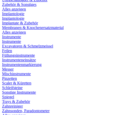
Zubehör & Sonstiges
Alles anzeigen
Implantologie
Implantologie
Implantate & Zubehör
Membranen & Knochenersatzmaterial
Alles anzeigen
Instrumente
Instrumente
Excavatoren & Schmelzmeissel
Feilen
Füllungsinstrumente
Instrumenteneinsätze
Instrumentenmarkierung
Messer
Mischinstrumente
Pinzetten
Scaler & Küretten
Schleifsteine
Sonstige Instrumente
Spiegel
Trays & Zubehör
Zahnreiniger
Zahnsonden, Paradontometer