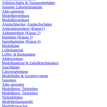
Arbeitsschalen & Transportbehälter
Sonstige Laborinstrumente
Alles anzeigen
Modellherstellung
Modellherstellung
Anmischbecher, Anmischschalen
Artikulationsgipse (Klasse1)
Alabastergipse (Klasse 2)
Hartgipse (Klasse 3)
Superhartgipse (Klasse 4)
Modellsäge
Löffelmaterial
Löffel- & Basisplatten
Abdruckgipse
Modellmaterial & Zahnfleischmasken
Tauchhärter
Gipsverarbeitung
Modellstifte & Socklersysteme
Sonstiges
Alles anzeigen
Modellieren, Tiefziehen
Modellieren, Tiefziehen
Tiefziehfolien
Modellierkunststoffe
Modellierwachse