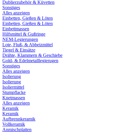
Dublierzubehör & Küvetten
Sonstiges
Alles anzeigen
Einbetten, Gießen & Löten
Einbetten, Gießen & Löten
Einbettmassen
Hilfsmittel & Gußringe
NEM-Legierungen
Lote, Fluß- & Abbeizmittel
Tiegel & Einsätze
Drähte, Klammern & Geschiebe
Gold- & Edelmetalllegierugen
Sonstiges
Alles anzeigen
Isolierung
Isolierung
Isoliermittel
Stumpflacke
Knetmassen
Alles anzeigen
Keramik
Keramik
Aufbrennkeramik
Vollkeramik
Anmischplatten