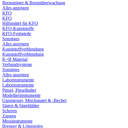
Brennträger & Brennüberwachung
Alles anzeigen
KFO
KFO
Hilfsmittel für KFO
KFO-Kunststoffe
KFO-Fertigteile
Sonstiges
Alles anzeigen
Kunststoffverblendung
Kunststoffverblendung
K+B Material
Verbundsysteme
Sonstiges
Alles anzeigen
Laborinstrumente
Laborinstrumente
Pinsel, Pinselhalter
Modellierinstrumente
Gipsmesser, Mischspatel & -Becher
Sägen & Sägeblätter
Scheren
Zangen
Messinstrumente
Brenner & Lötpistolen