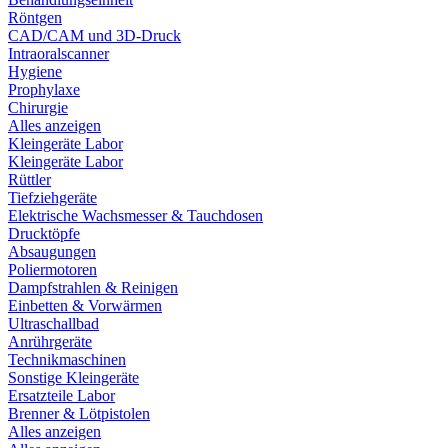
Röntgen
CAD/CAM und 3D-Druck
Intraoralscanner
Hygiene
Prophylaxe
Chirurgie
Alles anzeigen
Kleingeräte Labor
Kleingeräte Labor
Rüttler
Tiefziehgeräte
Elektrische Wachsmesser & Tauchdosen
Drucktöpfe
Absaugungen
Poliermotoren
Dampfstrahlen & Reinigen
Einbetten & Vorwärmen
Ultraschallbad
Anrührgeräte
Technikmaschinen
Sonstige Kleingeräte
Ersatzteile Labor
Brenner & Lötpistolen
Alles anzeigen