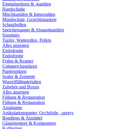
Einmalspritzen & -kanülen
Handschuhe
Mischkanülen & Intraoraltips
Mundschutz, Gesichtsmasken
Schutzbrillen
Speichersauger & Absaugkanülen
Sonstiges
Tupfer, Watterollen, Pellets
Alles anzeigen
Endodontie
Endodontie
Feilen & Reamer
Guttaperchaspitzen
Papierspitzen
Sealer & Zemente
Wurzelfüllmaterialien
Zubehör und Boxen
Alles anzeigen
Füllung & Restauration
Füllung & Restauration
Amalgame
Artikulationspapier, Occlufolie, -sprays
Bondings & Ätzmittel
Glasionomere & Kompomere
Kofferdam