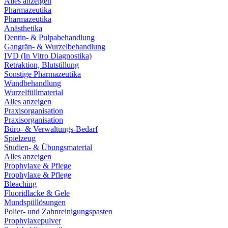
Alles anzeigen
Pharmazeutika
Pharmazeutika
Anästhetika
Dentin- & Pulpabehandlung
Gangrän- & Wurzelbehandlung
IVD (In Vitro Diagnostika)
Retraktion, Blutstillung
Sonstige Pharmazeutika
Wundbehandlung
Wurzelfüllmaterial
Alles anzeigen
Praxisorganisation
Praxisorganisation
Büro- & Verwaltungs-Bedarf
Spielzeug
Studien- & Übungsmaterial
Alles anzeigen
Prophylaxe & Pflege
Prophylaxe & Pflege
Bleaching
Fluoridlacke & Gele
Mundspüllösungen
Polier- und Zahnreinigungspasten
Prophylaxepulver