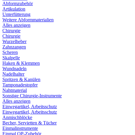
Abformzubehör
Artikulation
Unterfütterung
Weitere Abformmaterialien
Alles anzeigen
Chirurgie
Chirurgie
Wurzelheber
Zahnzangen
Scheren
Skalpelle
Haken & Klemmen
Wundnadeln
Nadelhalter
Spritzen & Kanülen
Tamponadestopfer
Nahtmaterial
Sonstige Chirurgie-Instrumente
Alles anzeigen
Einwegartikel, Arbeitsschutz
Einwegartikel, Arbeitsschutz
Anmischblöcke
Becher, Servietten & Tücher
Einmalinstrumente
Einmal OP-Zubehör