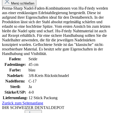
Menü schließen
Perma-Sharp Nadel-Faden-Kombinationen von Hu-Friedy werden
aus einer erstklassigen Edelstahllegierung hergestellt. Diese ist
aufgrund ihrer Eigenschaften ideal für den Dentalbereich. In der
Produktion lässt sich der Stahl absolut regelmäßig schärfen und
erlaubt so eine hochfeine Spitze. Vom ersten Anstich bis zum letzten
bleibt die Nadel spitz und scharf. Hu-Friedy Nahtmaterial ist auch
auf Rezept erhältlich. Für eine sichere Handhabung sollten Sie die
Nadelhalter anwenden, die für die jeweiligen Nadelstärken
konzipiert wurden. Geflochtene Seide ist das "klassische" nicht-
resorbierbare Material. Es besitzt sehr gute Eigenschaften in der
Handhabung und Visibilität.
Faden:
Seide
Fadenlänge:
45 cm
Farbe:
blau
Nadelart:
3/8-Kreis Rückstichnadel
Nadelform:
C-17
Steril:
Ja
Stärke/USP:
4-0
Lieferumfang:
12 Stück Packung
Zurück zum Seitenanfang
IHR SCHWEIZER DENTALDEPOT