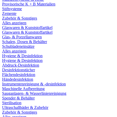
Provisorische K + B Materialien
Stiftsysteme
Zemente
Zubehör & Sonstiges
Alles anzeigen
Glaswaren & Kunststoffartikel
Glaswaren & Kunststoffartikel
Glas- & Porzellanwaren
Schalen, Dosen & Behälter
Schubladeneinsätze
Alles anzeigen
Hygiene & Desinfektion
Hygiene & Desinfektion
Abdruck-Desinfektion
Desinfektionstücher
Flächendesinfektion
Händedesinfektion
Instrumentenreinigung & -desinfektion
Maschinelle Aufbereitung
Sauganlagen- & Wasserlinienreinigung
Spender & Behälter
Sterilisation
Ultraschallbäder & Zubehör
Zubehör & Sonstiges
Alles anzeigen