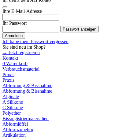
Ihr dema dent AG Konto
Ihre E-Mail-Adresse
Ihr Passwort
Passwort anzeigen
Anmelden
Ich habe mein Passwort vergessen
Sie sind neu im Shop?
→ Jetzt registrieren
Kontakt
0
Warenkorb
Verbrauchsmaterial
Praxis
Praxis
Abformung & Bissnahme
Abformung & Bissnahme
Alginate
A Silikone
C Silikone
Polyether
Bissregistriermaterialien
Abformlöffel
Abformzubehör
Artikulation