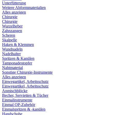
Unterfütterung
Weitere Abformmaterialien
Alles anzeigen
Chirurgie
Chirurgie
Wurzelheber
Zahnzangen
Scheren
Skalpelle
Haken & Klemmen
Wundnadeln
Nadelhalter
Spritzen & Kanülen
Tamponadestopfer
Nahtmaterial
Sonstige Chirurgie-Instrumente
Alles anzeigen
Einwegartikel, Arbeitsschutz
Einwegartikel, Arbeitsschutz
Anmischblöcke
Becher, Servietten & Tücher
Einmalinstrumente
Einmal OP-Zubehör
Einmalspritzen & -kanülen
Handschuhe