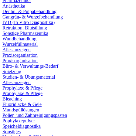
Pharmazeutika
Anästhetika
Dentin- & Pulpabehandlung
Gangrän- & Wurzelbehandlung
IVD (In Vitro Diagnostika)
Retraktion, Blutstillung
Sonstige Pharmazeutika
Wundbehandlung
Wurzelfüllmaterial
Alles anzeigen
Praxisorganisation
Praxisorganisation
Büro- & Verwaltungs-Bedarf
Spielzeug
Studien- & Übungsmaterial
Alles anzeigen
Prophylaxe & Pflege
Prophylaxe & Pflege
Bleaching
Fluoridlacke & Gele
Mundspüllösungen
Polier- und Zahnreinigungspasten
Pophylaxepulver
Speicheldiagnostika
Sonstiges