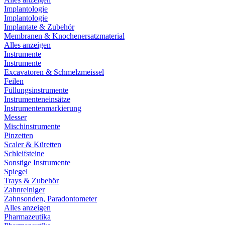
Implantologie
Implantologie
Implantate & Zubehör
Membranen & Knochenersatzmaterial
Alles anzeigen
Instrumente
Instrumente
Excavatoren & Schmelzmeissel
Feilen
Füllungsinstrumente
Instrumenteneinsätze
Instrumentenmarkierung
Messer
Mischinstrumente
Pinzetten
Scaler & Küretten
Schleifsteine
Sonstige Instrumente
Spiegel
Trays & Zubehör
Zahnreiniger
Zahnsonden, Paradontometer
Alles anzeigen
Pharmazeutika