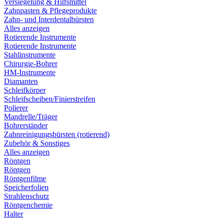
Versiegelung & Hilfsmittel
Zahnpasten & Pflegeprodukte
Zahn- und Interdentalbürsten
Alles anzeigen
Rotierende Instrumente
Rotierende Instrumente
Stahlinstrumente
Chirurgie-Bohrer
HM-Instrumente
Diamanten
Schleifkörper
Schleifscheiben/Finierstreifen
Polierer
Mandrelle/Träger
Bohrerständer
Zahnreinigungsbürsten (rotierend)
Zubehör & Sonstiges
Alles anzeigen
Röntgen
Röntgen
Röntgenfilme
Speicherfolien
Strahlenschutz
Röntgenchemie
Halter