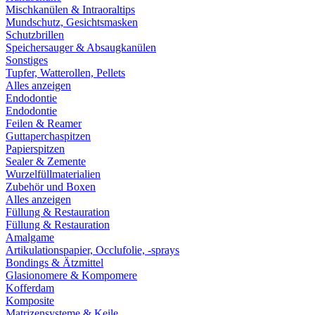
Mischkanülen & Intraoraltips
Mundschutz, Gesichtsmasken
Schutzbrillen
Speichersauger & Absaugkanülen
Sonstiges
Tupfer, Watterollen, Pellets
Alles anzeigen
Endodontie
Endodontie
Feilen & Reamer
Guttaperchaspitzen
Papierspitzen
Sealer & Zemente
Wurzelfüllmaterialien
Zubehör und Boxen
Alles anzeigen
Füllung & Restauration
Füllung & Restauration
Amalgame
Artikulationspapier, Occlufolie, -sprays
Bondings & Ätzmittel
Glasionomere & Kompomere
Kofferdam
Komposite
Matrizensysteme & Keile