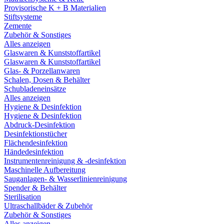
Provisorische K + B Materialien
Stiftsysteme
Zemente
Zubehör & Sonstiges
Alles anzeigen
Glaswaren & Kunststoffartikel
Glaswaren & Kunststoffartikel
Glas- & Porzellanwaren
Schalen, Dosen & Behälter
Schubladeneinsätze
Alles anzeigen
Hygiene & Desinfektion
Hygiene & Desinfektion
Abdruck-Desinfektion
Desinfektionstücher
Flächendesinfektion
Händedesinfektion
Instrumentenreinigung & -desinfektion
Maschinelle Aufbereitung
Sauganlagen- & Wasserlinienreinigung
Spender & Behälter
Sterilisation
Ultraschallbäder & Zubehör
Zubehör & Sonstiges
Alles anzeigen