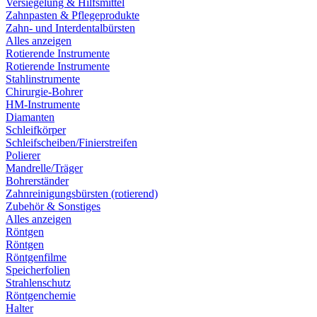
Versiegelung & Hilfsmittel
Zahnpasten & Pflegeprodukte
Zahn- und Interdentalbürsten
Alles anzeigen
Rotierende Instrumente
Rotierende Instrumente
Stahlinstrumente
Chirurgie-Bohrer
HM-Instrumente
Diamanten
Schleifkörper
Schleifscheiben/Finierstreifen
Polierer
Mandrelle/Träger
Bohrerständer
Zahnreinigungsbürsten (rotierend)
Zubehör & Sonstiges
Alles anzeigen
Röntgen
Röntgen
Röntgenfilme
Speicherfolien
Strahlenschutz
Röntgenchemie
Halter