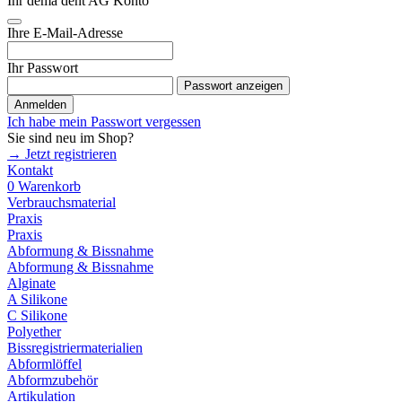
Ihr dema dent AG Konto
Ihre E-Mail-Adresse
Ihr Passwort
Passwort anzeigen
Anmelden
Ich habe mein Passwort vergessen
Sie sind neu im Shop?
→ Jetzt registrieren
Kontakt
0
Warenkorb
Verbrauchsmaterial
Praxis
Praxis
Abformung & Bissnahme
Abformung & Bissnahme
Alginate
A Silikone
C Silikone
Polyether
Bissregistriermaterialien
Abformlöffel
Abformzubehör
Artikulation