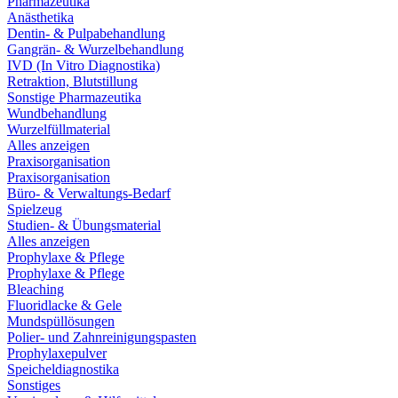
Pharmazeutika
Anästhetika
Dentin- & Pulpabehandlung
Gangrän- & Wurzelbehandlung
IVD (In Vitro Diagnostika)
Retraktion, Blutstillung
Sonstige Pharmazeutika
Wundbehandlung
Wurzelfüllmaterial
Alles anzeigen
Praxisorganisation
Praxisorganisation
Büro- & Verwaltungs-Bedarf
Spielzeug
Studien- & Übungsmaterial
Alles anzeigen
Prophylaxe & Pflege
Prophylaxe & Pflege
Bleaching
Fluoridlacke & Gele
Mundspüllösungen
Polier- und Zahnreinigungspasten
Prophylaxepulver
Speicheldiagnostika
Sonstiges