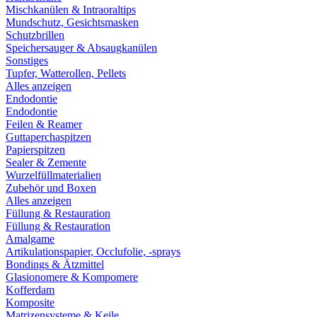
Mischkanülen & Intraoraltips
Mundschutz, Gesichtsmasken
Schutzbrillen
Speichersauger & Absaugkanülen
Sonstiges
Tupfer, Watterollen, Pellets
Alles anzeigen
Endodontie
Endodontie
Feilen & Reamer
Guttaperchaspitzen
Papierspitzen
Sealer & Zemente
Wurzelfüllmaterialien
Zubehör und Boxen
Alles anzeigen
Füllung & Restauration
Füllung & Restauration
Amalgame
Artikulationspapier, Occlufolie, -sprays
Bondings & Ätzmittel
Glasionomere & Kompomere
Kofferdam
Komposite
Matrizensysteme & Keile