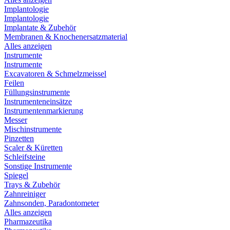
Implantologie
Implantologie
Implantate & Zubehör
Membranen & Knochenersatzmaterial
Alles anzeigen
Instrumente
Instrumente
Excavatoren & Schmelzmeissel
Feilen
Füllungsinstrumente
Instrumenteneinsätze
Instrumentenmarkierung
Messer
Mischinstrumente
Pinzetten
Scaler & Küretten
Schleifsteine
Sonstige Instrumente
Spiegel
Trays & Zubehör
Zahnreiniger
Zahnsonden, Paradontometer
Alles anzeigen
Pharmazeutika