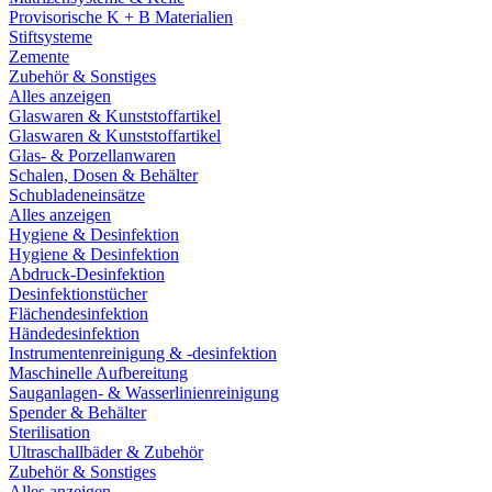
Provisorische K + B Materialien
Stiftsysteme
Zemente
Zubehör & Sonstiges
Alles anzeigen
Glaswaren & Kunststoffartikel
Glaswaren & Kunststoffartikel
Glas- & Porzellanwaren
Schalen, Dosen & Behälter
Schubladeneinsätze
Alles anzeigen
Hygiene & Desinfektion
Hygiene & Desinfektion
Abdruck-Desinfektion
Desinfektionstücher
Flächendesinfektion
Händedesinfektion
Instrumentenreinigung & -desinfektion
Maschinelle Aufbereitung
Sauganlagen- & Wasserlinienreinigung
Spender & Behälter
Sterilisation
Ultraschallbäder & Zubehör
Zubehör & Sonstiges
Alles anzeigen