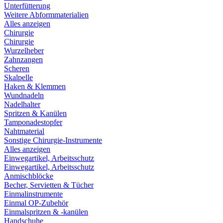
Unterfütterung
Weitere Abformmaterialien
Alles anzeigen
Chirurgie
Chirurgie
Wurzelheber
Zahnzangen
Scheren
Skalpelle
Haken & Klemmen
Wundnadeln
Nadelhalter
Spritzen & Kanülen
Tamponadestopfer
Nahtmaterial
Sonstige Chirurgie-Instrumente
Alles anzeigen
Einwegartikel, Arbeitsschutz
Einwegartikel, Arbeitsschutz
Anmischblöcke
Becher, Servietten & Tücher
Einmalinstrumente
Einmal OP-Zubehör
Einmalspritzen & -kanülen
Handschuhe