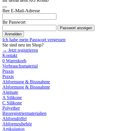
Ihr dema dent AG Konto
Ihre E-Mail-Adresse
Ihr Passwort
Passwort anzeigen
Anmelden
Ich habe mein Passwort vergessen
Sie sind neu im Shop?
→ Jetzt registrieren
Kontakt
0
Warenkorb
Verbrauchsmaterial
Praxis
Praxis
Abformung & Bissnahme
Abformung & Bissnahme
Alginate
A Silikone
C Silikone
Polyether
Bissregistriermaterialien
Abformlöffel
Abformzubehör
Artikulation