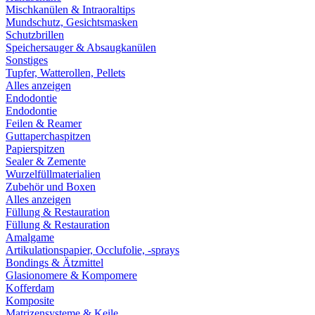
Mischkanülen & Intraoraltips
Mundschutz, Gesichtsmasken
Schutzbrillen
Speichersauger & Absaugkanülen
Sonstiges
Tupfer, Watterollen, Pellets
Alles anzeigen
Endodontie
Endodontie
Feilen & Reamer
Guttaperchaspitzen
Papierspitzen
Sealer & Zemente
Wurzelfüllmaterialien
Zubehör und Boxen
Alles anzeigen
Füllung & Restauration
Füllung & Restauration
Amalgame
Artikulationspapier, Occlufolie, -sprays
Bondings & Ätzmittel
Glasionomere & Kompomere
Kofferdam
Komposite
Matrizensysteme & Keile