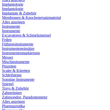
Implantologie
Implantologie
Implantate & Zubehör
Membranen & Knochenersatzmaterial
Alles anzeigen
Instrumente
Instrumente
Excavatoren & Schmelzmeissel
Feilen
Füllungsinstrumente
Instrumenteneinsätze
Instrumentenmarkierung
Messer
Mischinstrumente
Pinzetten
Scaler & Küretten
Schleifsteine
Sonstige Instrumente
Spiegel
Trays & Zubehör
Zahnreiniger
Zahnsonden, Paradontometer
Alles anzeigen
Pharmazeutika