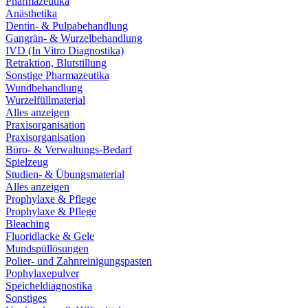
Pharmazeutika
Anästhetika
Dentin- & Pulpabehandlung
Gangrän- & Wurzelbehandlung
IVD (In Vitro Diagnostika)
Retraktion, Blutstillung
Sonstige Pharmazeutika
Wundbehandlung
Wurzelfüllmaterial
Alles anzeigen
Praxisorganisation
Praxisorganisation
Büro- & Verwaltungs-Bedarf
Spielzeug
Studien- & Übungsmaterial
Alles anzeigen
Prophylaxe & Pflege
Prophylaxe & Pflege
Bleaching
Fluoridlacke & Gele
Mundspüllösungen
Polier- und Zahnreinigungspasten
Pophylaxepulver
Speicheldiagnostika
Sonstiges