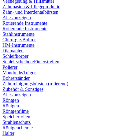
Versiegelung & Hilfsmittel
Zahnpasten & Pflegeprodukte
Zahn- und Interdentalbürsten
Alles anzeigen
Rotierende Instrumente
Rotierende Instrumente
Stahlinstrumente
Chirurgie-Bohrer
HM-Instrumente
Diamanten
Schleifkörper
Schleifscheiben/Finierstreifen
Polierer
Mandrelle/Träger
Bohrerständer
Zahnreinigungsbürsten (rotierend)
Zubehör & Sonstiges
Alles anzeigen
Röntgen
Röntgen
Röntgenfilme
Speicherfolien
Strahlenschutz
Röntgenchemie
Halter