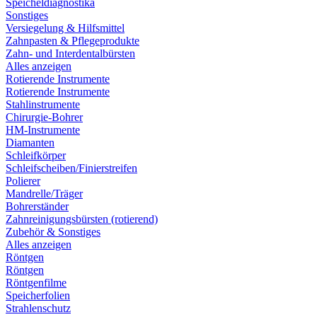
Speicheldiagnostika
Sonstiges
Versiegelung & Hilfsmittel
Zahnpasten & Pflegeprodukte
Zahn- und Interdentalbürsten
Alles anzeigen
Rotierende Instrumente
Rotierende Instrumente
Stahlinstrumente
Chirurgie-Bohrer
HM-Instrumente
Diamanten
Schleifkörper
Schleifscheiben/Finierstreifen
Polierer
Mandrelle/Träger
Bohrerständer
Zahnreinigungsbürsten (rotierend)
Zubehör & Sonstiges
Alles anzeigen
Röntgen
Röntgen
Röntgenfilme
Speicherfolien
Strahlenschutz