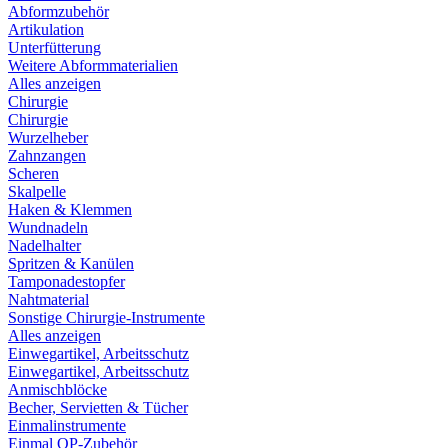
Abformzubehör
Artikulation
Unterfütterung
Weitere Abformmaterialien
Alles anzeigen
Chirurgie
Chirurgie
Wurzelheber
Zahnzangen
Scheren
Skalpelle
Haken & Klemmen
Wundnadeln
Nadelhalter
Spritzen & Kanülen
Tamponadestopfer
Nahtmaterial
Sonstige Chirurgie-Instrumente
Alles anzeigen
Einwegartikel, Arbeitsschutz
Einwegartikel, Arbeitsschutz
Anmischblöcke
Becher, Servietten & Tücher
Einmalinstrumente
Einmal OP-Zubehör