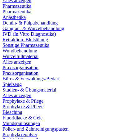
Alles anzeigen
Pharmazeutika
Pharmazeutika
Anästhetika
Dentin- & Pulpabehandlung
Gangrän- & Wurzelbehandlung
IVD (In Vitro Diagnostika)
Retraktion, Blutstillung
Sonstige Pharmazeutika
Wundbehandlung
Wurzelfüllmaterial
Alles anzeigen
Praxisorganisation
Praxisorganisation
Büro- & Verwaltungs-Bedarf
Spielzeug
Studien- & Übungsmaterial
Alles anzeigen
Prophylaxe & Pflege
Prophylaxe & Pflege
Bleaching
Fluoridlacke & Gele
Mundspüllösungen
Polier- und Zahnreinigungspasten
Prophylaxepulver