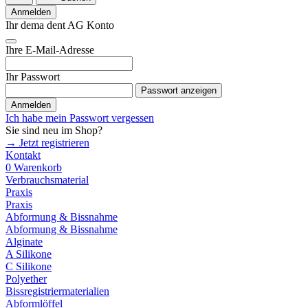
Anmelden
Ihr dema dent AG Konto
Ihre E-Mail-Adresse
Ihr Passwort
Passwort anzeigen
Anmelden
Ich habe mein Passwort vergessen
Sie sind neu im Shop?
→ Jetzt registrieren
Kontakt
0
Warenkorb
Verbrauchsmaterial
Praxis
Praxis
Abformung & Bissnahme
Abformung & Bissnahme
Alginate
A Silikone
C Silikone
Polyether
Bissregistriermaterialien
Abformlöffel