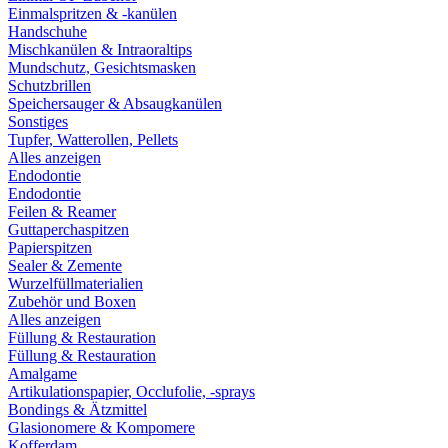
Einmalspritzen & -kanülen
Handschuhe
Mischkanülen & Intraoraltips
Mundschutz, Gesichtsmasken
Schutzbrillen
Speichersauger & Absaugkanülen
Sonstiges
Tupfer, Watterollen, Pellets
Alles anzeigen
Endodontie
Endodontie
Feilen & Reamer
Guttaperchaspitzen
Papierspitzen
Sealer & Zemente
Wurzelfüllmaterialien
Zubehör und Boxen
Alles anzeigen
Füllung & Restauration
Füllung & Restauration
Amalgame
Artikulationspapier, Occlufolie, -sprays
Bondings & Ätzmittel
Glasionomere & Kompomere
Kofferdam