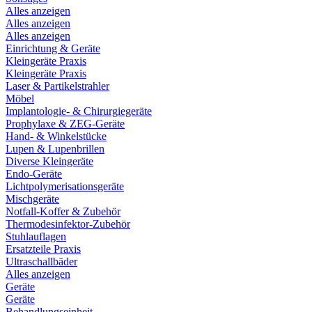
Alles anzeigen
Alles anzeigen
Alles anzeigen
Einrichtung & Geräte
Kleingeräte Praxis
Kleingeräte Praxis
Laser & Partikelstrahler
Möbel
Implantologie- & Chirurgiegeräte
Prophylaxe & ZEG-Geräte
Hand- & Winkelstücke
Lupen & Lupenbrillen
Diverse Kleingeräte
Endo-Geräte
Lichtpolymerisationsgeräte
Mischgeräte
Notfall-Koffer & Zubehör
Thermodesinfektor-Zubehör
Stuhlauflagen
Ersatzteile Praxis
Ultraschallbäder
Alles anzeigen
Geräte
Geräte
Behandlungseinheit