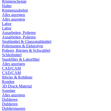
Röntgenchemie
Halter
Röntgenzubehör
Alles anzeigen
Alles anzeigen
Labor
Labor
Ausarbeiten, Polieren
Ausarbeiten, Polieren
Strahlmittel & Glanzstrahlmittel
Polierpasten & Elektrolyte
Polierer, Bürsten & Schwabbel
Schleifmittel
Staubfilter & Laborfilter
Alles anzeigen
CAD/CAM
CAD/CAM
Blöcke & Rohlinge
Ronden
3D Druck Material
Sonstige
Alles anzeigen
Dublieren
Dublieren
Dubliermassen