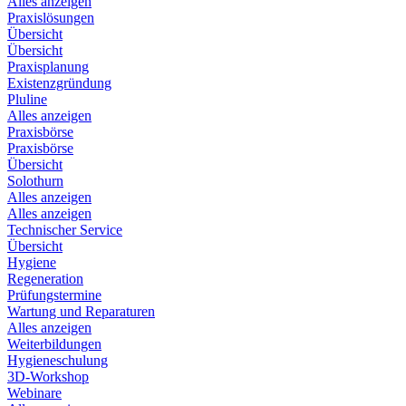
Alles anzeigen
Praxislösungen
Übersicht
Übersicht
Praxisplanung
Existenzgründung
Pluline
Alles anzeigen
Praxisbörse
Praxisbörse
Übersicht
Solothurn
Alles anzeigen
Alles anzeigen
Technischer Service
Übersicht
Hygiene
Regeneration
Prüfungstermine
Wartung und Reparaturen
Alles anzeigen
Weiterbildungen
Hygieneschulung
3D-Workshop
Webinare