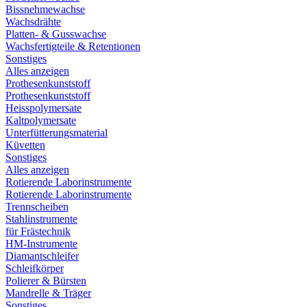
Bissnehmewachse
Wachsdrähte
Platten- & Gusswachse
Wachsfertigteile & Retentionen
Sonstiges
Alles anzeigen
Prothesenkunststoff
Prothesenkunststoff
Heisspolymersate
Kaltpolymersate
Unterfütterungsmaterial
Küvetten
Sonstiges
Alles anzeigen
Rotierende Laborinstrumente
Rotierende Laborinstrumente
Trennscheiben
Stahlinstrumente
für Frästechnik
HM-Instrumente
Diamantschleifer
Schleifkörper
Polierer & Bürsten
Mandrelle & Träger
Sonstiges