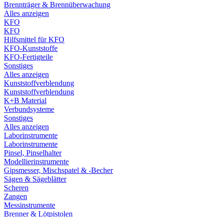
Brennträger & Brennüberwachung
Alles anzeigen
KFO
KFO
Hilfsmittel für KFO
KFO-Kunststoffe
KFO-Fertigteile
Sonstiges
Alles anzeigen
Kunststoffverblendung
Kunststoffverblendung
K+B Material
Verbundsysteme
Sonstiges
Alles anzeigen
Laborinstrumente
Laborinstrumente
Pinsel, Pinselhalter
Modellierinstrumente
Gipsmesser, Mischspatel & -Becher
Sägen & Sägeblätter
Scheren
Zangen
Messinstrumente
Brenner & Lötpistolen