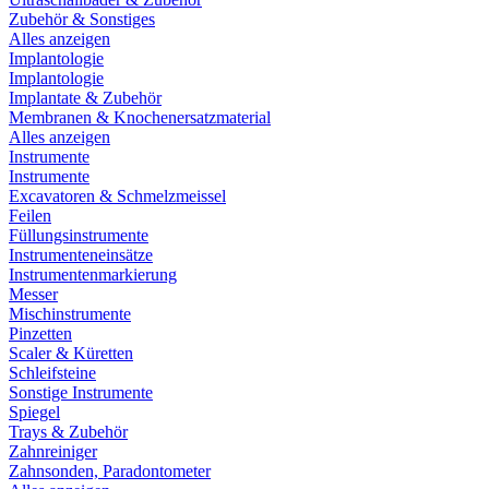
Zubehör & Sonstiges
Alles anzeigen
Implantologie
Implantologie
Implantate & Zubehör
Membranen & Knochenersatzmaterial
Alles anzeigen
Instrumente
Instrumente
Excavatoren & Schmelzmeissel
Feilen
Füllungsinstrumente
Instrumenteneinsätze
Instrumentenmarkierung
Messer
Mischinstrumente
Pinzetten
Scaler & Küretten
Schleifsteine
Sonstige Instrumente
Spiegel
Trays & Zubehör
Zahnreiniger
Zahnsonden, Paradontometer