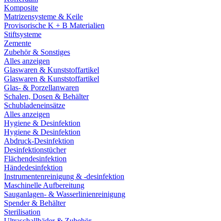
Komposite
Matrizensysteme & Keile
Provisorische K + B Materialien
Stiftsysteme
Zemente
Zubehör & Sonstiges
Alles anzeigen
Glaswaren & Kunststoffartikel
Glaswaren & Kunststoffartikel
Glas- & Porzellanwaren
Schalen, Dosen & Behälter
Schubladeneinsätze
Alles anzeigen
Hygiene & Desinfektion
Hygiene & Desinfektion
Abdruck-Desinfektion
Desinfektionstücher
Flächendesinfektion
Händedesinfektion
Instrumentenreinigung & -desinfektion
Maschinelle Aufbereitung
Sauganlagen- & Wasserlinienreinigung
Spender & Behälter
Sterilisation
Ultraschallbäder & Zubehör