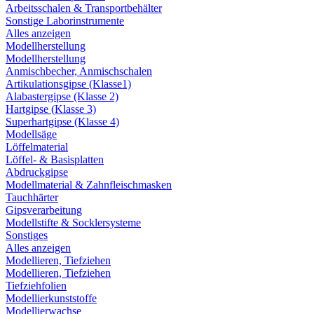
Arbeitsschalen & Transportbehälter
Sonstige Laborinstrumente
Alles anzeigen
Modellherstellung
Modellherstellung
Anmischbecher, Anmischschalen
Artikulationsgipse (Klasse1)
Alabastergipse (Klasse 2)
Hartgipse (Klasse 3)
Superhartgipse (Klasse 4)
Modellsäge
Löffelmaterial
Löffel- & Basisplatten
Abdruckgipse
Modellmaterial & Zahnfleischmasken
Tauchhärter
Gipsverarbeitung
Modellstifte & Socklersysteme
Sonstiges
Alles anzeigen
Modellieren, Tiefziehen
Modellieren, Tiefziehen
Tiefziehfolien
Modellierkunststoffe
Modellierwachse