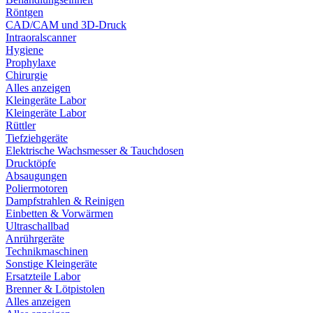
Röntgen
CAD/CAM und 3D-Druck
Intraoralscanner
Hygiene
Prophylaxe
Chirurgie
Alles anzeigen
Kleingeräte Labor
Kleingeräte Labor
Rüttler
Tiefziehgeräte
Elektrische Wachsmesser & Tauchdosen
Drucktöpfe
Absaugungen
Poliermotoren
Dampfstrahlen & Reinigen
Einbetten & Vorwärmen
Ultraschallbad
Anrührgeräte
Technikmaschinen
Sonstige Kleingeräte
Ersatzteile Labor
Brenner & Lötpistolen
Alles anzeigen