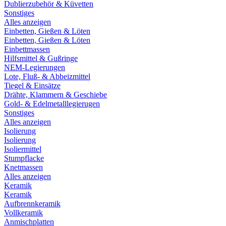
Dublierzubehör & Küvetten
Sonstiges
Alles anzeigen
Einbetten, Gießen & Löten
Einbetten, Gießen & Löten
Einbettmassen
Hilfsmittel & Gußringe
NEM-Legierungen
Lote, Fluß- & Abbeizmittel
Tiegel & Einsätze
Drähte, Klammern & Geschiebe
Gold- & Edelmetalllegierugen
Sonstiges
Alles anzeigen
Isolierung
Isolierung
Isoliermittel
Stumpflacke
Knetmassen
Alles anzeigen
Keramik
Keramik
Aufbrennkeramik
Vollkeramik
Anmischplatten