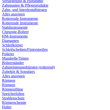
Versiegelung & Hilfsmittel
Zahnpasten & Pflegeprodukte
Zahn- und Interdentalbürsten
Alles anzeigen
Rotierende Instrumente
Rotierende Instrumente
Stahlinstrumente
Chirurgie-Bohrer
HM-Instrumente
Diamanten
Schleifkörper
Schleifscheiben/Finierstreifen
Polierer
Mandrelle/Träger
Bohrerständer
Zahnreinigungsbürsten (rotierend)
Zubehör & Sonstiges
Alles anzeigen
Röntgen
Röntgen
Röntgenfilme
Speicherfolien
Strahlenschutz
Röntgenchemie
Halter