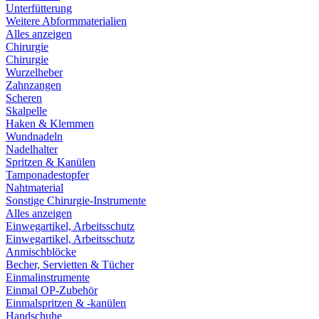
Unterfütterung
Weitere Abformmaterialien
Alles anzeigen
Chirurgie
Chirurgie
Wurzelheber
Zahnzangen
Scheren
Skalpelle
Haken & Klemmen
Wundnadeln
Nadelhalter
Spritzen & Kanülen
Tamponadestopfer
Nahtmaterial
Sonstige Chirurgie-Instrumente
Alles anzeigen
Einwegartikel, Arbeitsschutz
Einwegartikel, Arbeitsschutz
Anmischblöcke
Becher, Servietten & Tücher
Einmalinstrumente
Einmal OP-Zubehör
Einmalspritzen & -kanülen
Handschuhe