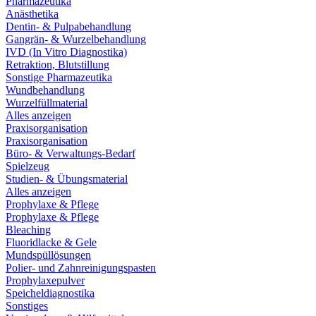
Pharmazeutika
Anästhetika
Dentin- & Pulpabehandlung
Gangrän- & Wurzelbehandlung
IVD (In Vitro Diagnostika)
Retraktion, Blutstillung
Sonstige Pharmazeutika
Wundbehandlung
Wurzelfüllmaterial
Alles anzeigen
Praxisorganisation
Praxisorganisation
Büro- & Verwaltungs-Bedarf
Spielzeug
Studien- & Übungsmaterial
Alles anzeigen
Prophylaxe & Pflege
Prophylaxe & Pflege
Bleaching
Fluoridlacke & Gele
Mundspüllösungen
Polier- und Zahnreinigungspasten
Prophylaxepulver
Speicheldiagnostika
Sonstiges