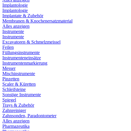
Implantologie
Implantologie
Implantate & Zubehör
Membranen & Knochenersatzmaterial
Alles anzeigen
Instrumente
Instrumente
Excavatoren & Schmelzmeissel
Feilen
Füllungsinstrumente
Instrumenteneinsätze
Instrumentenmarkierung
Messer
Mischinstrumente
Pinzetten
Scaler & Küretten
Schleifsteine
Sonstige Instrumente
Spiegel
Trays & Zubehör
Zahnreiniger
Zahnsonden, Paradontometer
Alles anzeigen
Pharmazeutika