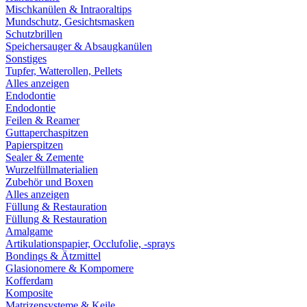
Mischkanülen & Intraoraltips
Mundschutz, Gesichtsmasken
Schutzbrillen
Speichersauger & Absaugkanülen
Sonstiges
Tupfer, Watterollen, Pellets
Alles anzeigen
Endodontie
Endodontie
Feilen & Reamer
Guttaperchaspitzen
Papierspitzen
Sealer & Zemente
Wurzelfüllmaterialien
Zubehör und Boxen
Alles anzeigen
Füllung & Restauration
Füllung & Restauration
Amalgame
Artikulationspapier, Occlufolie, -sprays
Bondings & Ätzmittel
Glasionomere & Kompomere
Kofferdam
Komposite
Matrizensysteme & Keile