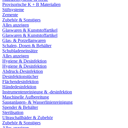
Provisorische K + B Materialien
Stiftsysteme
Zemente
Zubehör & Sonstiges
Alles anzeigen
Glaswaren & Kunststoffartikel
Glaswaren & Kunststoffartikel
Glas- & Porzellanwaren
Schalen, Dosen & Behälter
Schubladeneinsätze
Alles anzeigen
Hygiene & Desinfektion
Hygiene & Desinfektion
Abdruck-Desinfektion
Desinfektionstücher
Flächendesinfektion
Händedesinfektion
Instrumentenreinigung & -desinfektion
Maschinelle Aufbereitung
Sauganlagen- & Wasserlinienreinigung
Spender & Behälter
Sterilisation
Ultraschallbäder & Zubehör
Zubehör & Sonstiges
Alles anzeigen