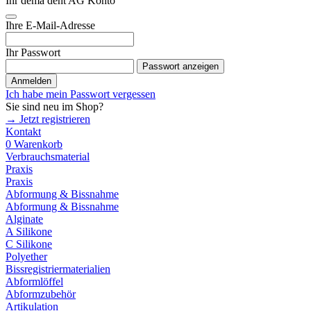
Ihr dema dent AG Konto
Ihre E-Mail-Adresse
Ihr Passwort
Passwort anzeigen
Anmelden
Ich habe mein Passwort vergessen
Sie sind neu im Shop?
→ Jetzt registrieren
Kontakt
0
Warenkorb
Verbrauchsmaterial
Praxis
Praxis
Abformung & Bissnahme
Abformung & Bissnahme
Alginate
A Silikone
C Silikone
Polyether
Bissregistriermaterialien
Abformlöffel
Abformzubehör
Artikulation