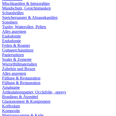
Mischkanülen & Intraoraltips
Mundschutz, Gesichtsmasken
Schutzbrillen
Speichersauger & Absaugkanülen
Sonstiges
Tupfer, Watterollen, Pellets
Alles anzeigen
Endodontie
Endodontie
Feilen & Reamer
Guttaperchaspitzen
Papierspitzen
Sealer & Zemente
Wurzelfüllmaterialien
Zubehör und Boxen
Alles anzeigen
Füllung & Restauration
Füllung & Restauration
Amalgame
Artikulationspapier, Occlufolie, -sprays
Bondings & Ätzmittel
Glasionomere & Kompomere
Kofferdam
Komposite
Matrizensysteme & Keile