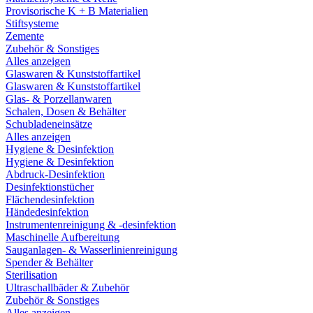
Provisorische K + B Materialien
Stiftsysteme
Zemente
Zubehör & Sonstiges
Alles anzeigen
Glaswaren & Kunststoffartikel
Glaswaren & Kunststoffartikel
Glas- & Porzellanwaren
Schalen, Dosen & Behälter
Schubladeneinsätze
Alles anzeigen
Hygiene & Desinfektion
Hygiene & Desinfektion
Abdruck-Desinfektion
Desinfektionstücher
Flächendesinfektion
Händedesinfektion
Instrumentenreinigung & -desinfektion
Maschinelle Aufbereitung
Sauganlagen- & Wasserlinienreinigung
Spender & Behälter
Sterilisation
Ultraschallbäder & Zubehör
Zubehör & Sonstiges
Alles anzeigen