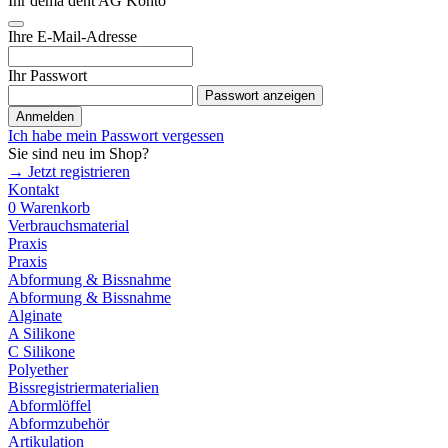
Ihr dema dent AG Konto
Ihre E-Mail-Adresse
Ihr Passwort
Passwort anzeigen
Anmelden
Ich habe mein Passwort vergessen
Sie sind neu im Shop?
→ Jetzt registrieren
Kontakt
0
Warenkorb
Verbrauchsmaterial
Praxis
Praxis
Abformung & Bissnahme
Abformung & Bissnahme
Alginate
A Silikone
C Silikone
Polyether
Bissregistriermaterialien
Abformlöffel
Abformzubehör
Artikulation