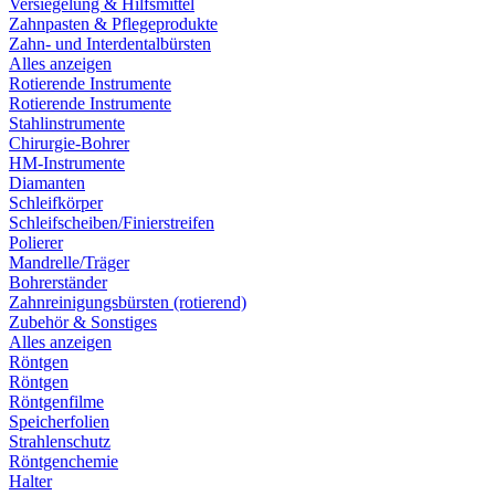
Versiegelung & Hilfsmittel
Zahnpasten & Pflegeprodukte
Zahn- und Interdentalbürsten
Alles anzeigen
Rotierende Instrumente
Rotierende Instrumente
Stahlinstrumente
Chirurgie-Bohrer
HM-Instrumente
Diamanten
Schleifkörper
Schleifscheiben/Finierstreifen
Polierer
Mandrelle/Träger
Bohrerständer
Zahnreinigungsbürsten (rotierend)
Zubehör & Sonstiges
Alles anzeigen
Röntgen
Röntgen
Röntgenfilme
Speicherfolien
Strahlenschutz
Röntgenchemie
Halter