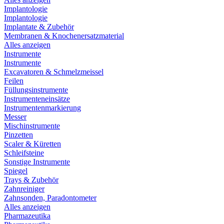
Implantologie
Implantologie
Implantate & Zubehör
Membranen & Knochenersatzmaterial
Alles anzeigen
Instrumente
Instrumente
Excavatoren & Schmelzmeissel
Feilen
Füllungsinstrumente
Instrumenteneinsätze
Instrumentenmarkierung
Messer
Mischinstrumente
Pinzetten
Scaler & Küretten
Schleifsteine
Sonstige Instrumente
Spiegel
Trays & Zubehör
Zahnreiniger
Zahnsonden, Paradontometer
Alles anzeigen
Pharmazeutika