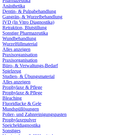
Pharmazeutika
Anästhetika
Dentin- & Pulpabehandlung
Gangrän- & Wurzelbehandlung
IVD (In Vitro Diagnostika)
Retraktion, Blutstillung
Sonstige Pharmazeutika
Wundbehandlung
Wurzelfüllmaterial
Alles anzeigen
Praxisorganisation
Praxisorganisation
Büro- & Verwaltungs-Bedarf
Spielzeug
Studien- & Übungsmaterial
Alles anzeigen
Prophylaxe & Pflege
Prophylaxe & Pflege
Bleaching
Fluoridlacke & Gele
Mundspüllösungen
Polier- und Zahnreinigungspasten
Prophylaxepulver
Speicheldiagnostika
Sonstiges