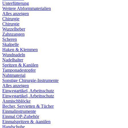
Unterfütterung
Weitere Abformmaterialien
Alles anzeigen
Chirurgie
Chirurgie
Wurzelheber
Zahnzangen
Scheren
Skalpelle
Haken & Klemmen
Wundnadeln
Nadelhalter
Spritzen & Kanülen
Tamponadestopfer
Nahtmaterial
Sonstige Chirurgie-Instrumente
Alles anzeigen
Einwegartikel, Arbeitsschutz
Einwegartikel, Arbeitsschutz
Anmischblöcke
Becher, Servietten & Tücher
Einmalinstrumente
Einmal OP-Zubehör
Einmalspritzen & -kanülen
Handschuhe