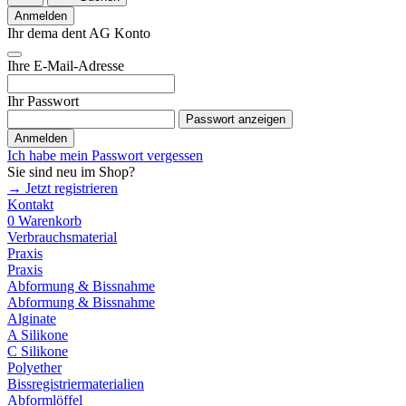
Anmelden
Ihr dema dent AG Konto
Ihre E-Mail-Adresse
Ihr Passwort
Passwort anzeigen
Anmelden
Ich habe mein Passwort vergessen
Sie sind neu im Shop?
→ Jetzt registrieren
Kontakt
0
Warenkorb
Verbrauchsmaterial
Praxis
Praxis
Abformung & Bissnahme
Abformung & Bissnahme
Alginate
A Silikone
C Silikone
Polyether
Bissregistriermaterialien
Abformlöffel