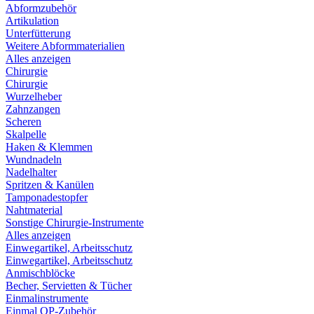
Abformzubehör
Artikulation
Unterfütterung
Weitere Abformmaterialien
Alles anzeigen
Chirurgie
Chirurgie
Wurzelheber
Zahnzangen
Scheren
Skalpelle
Haken & Klemmen
Wundnadeln
Nadelhalter
Spritzen & Kanülen
Tamponadestopfer
Nahtmaterial
Sonstige Chirurgie-Instrumente
Alles anzeigen
Einwegartikel, Arbeitsschutz
Einwegartikel, Arbeitsschutz
Anmischblöcke
Becher, Servietten & Tücher
Einmalinstrumente
Einmal OP-Zubehör