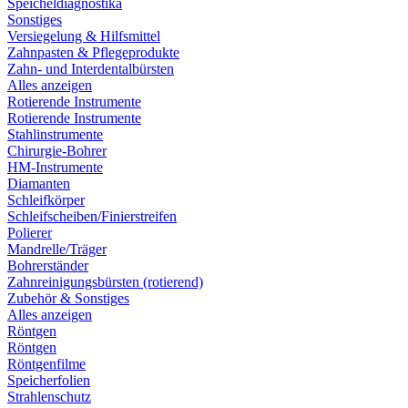
Speicheldiagnostika
Sonstiges
Versiegelung & Hilfsmittel
Zahnpasten & Pflegeprodukte
Zahn- und Interdentalbürsten
Alles anzeigen
Rotierende Instrumente
Rotierende Instrumente
Stahlinstrumente
Chirurgie-Bohrer
HM-Instrumente
Diamanten
Schleifkörper
Schleifscheiben/Finierstreifen
Polierer
Mandrelle/Träger
Bohrerständer
Zahnreinigungsbürsten (rotierend)
Zubehör & Sonstiges
Alles anzeigen
Röntgen
Röntgen
Röntgenfilme
Speicherfolien
Strahlenschutz