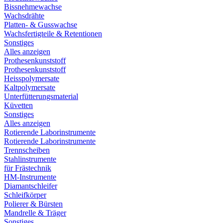
Bissnehmewachse
Wachsdrähte
Platten- & Gusswachse
Wachsfertigteile & Retentionen
Sonstiges
Alles anzeigen
Prothesenkunststoff
Prothesenkunststoff
Heisspolymersate
Kaltpolymersate
Unterfütterungsmaterial
Küvetten
Sonstiges
Alles anzeigen
Rotierende Laborinstrumente
Rotierende Laborinstrumente
Trennscheiben
Stahlinstrumente
für Frästechnik
HM-Instrumente
Diamantschleifer
Schleifkörper
Polierer & Bürsten
Mandrelle & Träger
Sonstiges