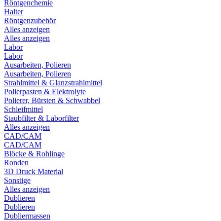
Röntgenchemie
Halter
Röntgenzubehör
Alles anzeigen
Alles anzeigen
Labor
Labor
Ausarbeiten, Polieren
Ausarbeiten, Polieren
Strahlmittel & Glanzstrahlmittel
Polierpasten & Elektrolyte
Polierer, Bürsten & Schwabbel
Schleifmittel
Staubfilter & Laborfilter
Alles anzeigen
CAD/CAM
CAD/CAM
Blöcke & Rohlinge
Ronden
3D Druck Material
Sonstige
Alles anzeigen
Dublieren
Dublieren
Dubliermassen