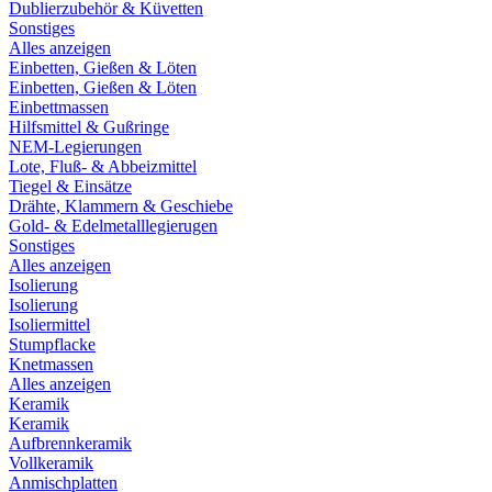
Dublierzubehör & Küvetten
Sonstiges
Alles anzeigen
Einbetten, Gießen & Löten
Einbetten, Gießen & Löten
Einbettmassen
Hilfsmittel & Gußringe
NEM-Legierungen
Lote, Fluß- & Abbeizmittel
Tiegel & Einsätze
Drähte, Klammern & Geschiebe
Gold- & Edelmetalllegierugen
Sonstiges
Alles anzeigen
Isolierung
Isolierung
Isoliermittel
Stumpflacke
Knetmassen
Alles anzeigen
Keramik
Keramik
Aufbrennkeramik
Vollkeramik
Anmischplatten