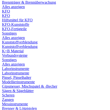
Brennträger & Brennüberwachung
Alles anzeigen
KFO
KFO
Hilfsmittel für KFO
KFO-Kunststoffe
KFO-Fertigteile
Sonstiges
Alles anzeigen
Kunststoffverblendung
Kunststoffverblendung
K+B Material
Verbundsysteme
Sonstiges
Alles anzeigen
Laborinstrumente
Laborinstrumente
Pinsel, Pinselhalter
Modellierinstrumente
Gipsmesser, Mischspatel & -Becher
Sägen & Sägeblätter
Scheren
Zangen
Messinstrumente
Brenner & Lötpistolen