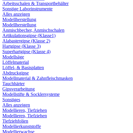
Arbeitsschalen & Transportbehälter
Sonstige Laborinstrumente
Alles anzeigen
Modellherstellung
Modellherstellung
Anmischbecher, Anmischschalen
Artikulationsgipse (Klasse1)
Alabastergipse (Klasse 2)
Hartgipse (Klasse 3)
Superhartgipse (Klasse 4)
Modellsäge
Löffelmaterial
Löffel- & Basisplatten
Abdruckgipse
Modellmaterial & Zahnfleischmasken
Tauchhärter
Gipsverarbeitung
Modellstifte & Socklersysteme
Sonstiges
Alles anzeigen
Modellieren, Tiefziehen
Modellieren, Tiefziehen
Tiefziehfolien
Modellierkunststoffe
Modellierwachse