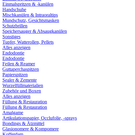
Einmalspritzen & -kanülen
Handschuhe
Mischkanülen & Intraoraltips
Mundschutz, Gesichtsmasken
Schutzbrillen
Speichersauger & Absaugkanülen
Sonstiges
Tupfer, Watterollen, Pellets
Alles anzeigen
Endodontie
Endodontie
Feilen & Reamer
Guttaperchaspitzen
Papierspitzen
Sealer & Zemente
Wurzelfüllmaterialien
Zubehör und Boxen
Alles anzeigen
Füllung & Restauration
Füllung & Restauration
Amalgame
Artikulationspapier, Occlufolie, -sprays
Bondings & Ätzmittel
Glasionomere & Kompomere
Kofferdam