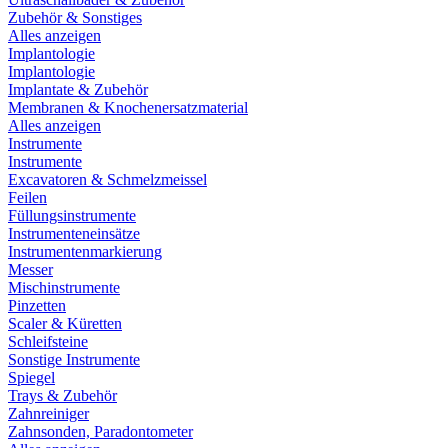
Zubehör & Sonstiges
Alles anzeigen
Implantologie
Implantologie
Implantate & Zubehör
Membranen & Knochenersatzmaterial
Alles anzeigen
Instrumente
Instrumente
Excavatoren & Schmelzmeissel
Feilen
Füllungsinstrumente
Instrumenteneinsätze
Instrumentenmarkierung
Messer
Mischinstrumente
Pinzetten
Scaler & Küretten
Schleifsteine
Sonstige Instrumente
Spiegel
Trays & Zubehör
Zahnreiniger
Zahnsonden, Paradontometer