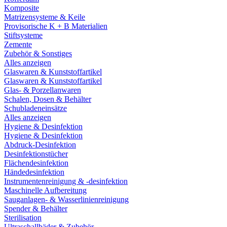
Komposite
Matrizensysteme & Keile
Provisorische K + B Materialien
Stiftsysteme
Zemente
Zubehör & Sonstiges
Alles anzeigen
Glaswaren & Kunststoffartikel
Glaswaren & Kunststoffartikel
Glas- & Porzellanwaren
Schalen, Dosen & Behälter
Schubladeneinsätze
Alles anzeigen
Hygiene & Desinfektion
Hygiene & Desinfektion
Abdruck-Desinfektion
Desinfektionstücher
Flächendesinfektion
Händedesinfektion
Instrumentenreinigung & -desinfektion
Maschinelle Aufbereitung
Sauganlagen- & Wasserlinienreinigung
Spender & Behälter
Sterilisation
Ultraschallbäder & Zubehör