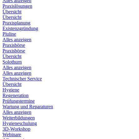
Alles anzeigen
Praxislösungen
Übersicht
Übersicht
Praxisplanung
Existenzgründung
Pluline
Alles anzeigen
Praxisbörse
Praxisbörse
Übersicht
Solothurn
Alles anzeigen
Alles anzeigen
Technischer Service
Übersicht
Hygiene
Regeneration
Prüfungstermine
Wartung und Reparaturen
Alles anzeigen
Weiterbildungen
Hygieneschulung
3D-Workshop
Webinare