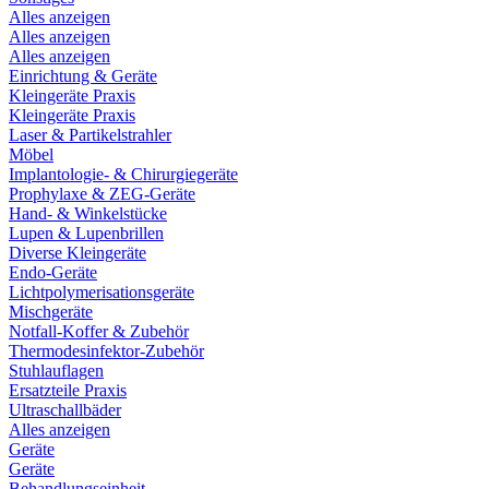
Alles anzeigen
Alles anzeigen
Alles anzeigen
Einrichtung & Geräte
Kleingeräte Praxis
Kleingeräte Praxis
Laser & Partikelstrahler
Möbel
Implantologie- & Chirurgiegeräte
Prophylaxe & ZEG-Geräte
Hand- & Winkelstücke
Lupen & Lupenbrillen
Diverse Kleingeräte
Endo-Geräte
Lichtpolymerisationsgeräte
Mischgeräte
Notfall-Koffer & Zubehör
Thermodesinfektor-Zubehör
Stuhlauflagen
Ersatzteile Praxis
Ultraschallbäder
Alles anzeigen
Geräte
Geräte
Behandlungseinheit