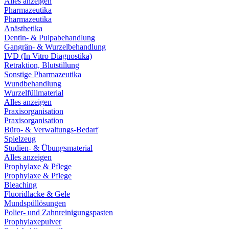
Alles anzeigen
Pharmazeutika
Pharmazeutika
Anästhetika
Dentin- & Pulpabehandlung
Gangrän- & Wurzelbehandlung
IVD (In Vitro Diagnostika)
Retraktion, Blutstillung
Sonstige Pharmazeutika
Wundbehandlung
Wurzelfüllmaterial
Alles anzeigen
Praxisorganisation
Praxisorganisation
Büro- & Verwaltungs-Bedarf
Spielzeug
Studien- & Übungsmaterial
Alles anzeigen
Prophylaxe & Pflege
Prophylaxe & Pflege
Bleaching
Fluoridlacke & Gele
Mundspüllösungen
Polier- und Zahnreinigungspasten
Prophylaxepulver