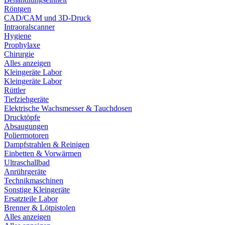
Röntgen
CAD/CAM und 3D-Druck
Intraoralscanner
Hygiene
Prophylaxe
Chirurgie
Alles anzeigen
Kleingeräte Labor
Kleingeräte Labor
Rüttler
Tiefziehgeräte
Elektrische Wachsmesser & Tauchdosen
Drucktöpfe
Absaugungen
Poliermotoren
Dampfstrahlen & Reinigen
Einbetten & Vorwärmen
Ultraschallbad
Anrührgeräte
Technikmaschinen
Sonstige Kleingeräte
Ersatzteile Labor
Brenner & Lötpistolen
Alles anzeigen