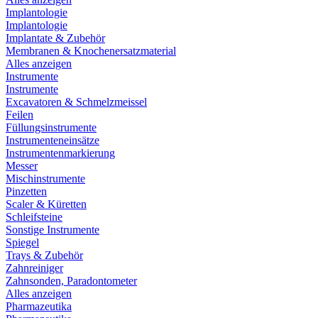
Implantologie
Implantologie
Implantate & Zubehör
Membranen & Knochenersatzmaterial
Alles anzeigen
Instrumente
Instrumente
Excavatoren & Schmelzmeissel
Feilen
Füllungsinstrumente
Instrumenteneinsätze
Instrumentenmarkierung
Messer
Mischinstrumente
Pinzetten
Scaler & Küretten
Schleifsteine
Sonstige Instrumente
Spiegel
Trays & Zubehör
Zahnreiniger
Zahnsonden, Paradontometer
Alles anzeigen
Pharmazeutika