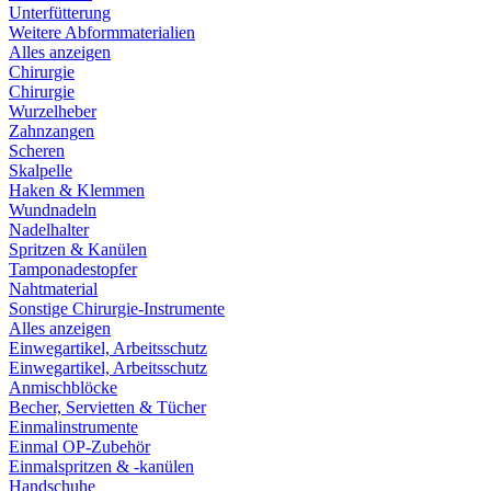
Unterfütterung
Weitere Abformmaterialien
Alles anzeigen
Chirurgie
Chirurgie
Wurzelheber
Zahnzangen
Scheren
Skalpelle
Haken & Klemmen
Wundnadeln
Nadelhalter
Spritzen & Kanülen
Tamponadestopfer
Nahtmaterial
Sonstige Chirurgie-Instrumente
Alles anzeigen
Einwegartikel, Arbeitsschutz
Einwegartikel, Arbeitsschutz
Anmischblöcke
Becher, Servietten & Tücher
Einmalinstrumente
Einmal OP-Zubehör
Einmalspritzen & -kanülen
Handschuhe