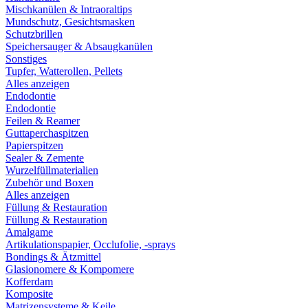
Mischkanülen & Intraoraltips
Mundschutz, Gesichtsmasken
Schutzbrillen
Speichersauger & Absaugkanülen
Sonstiges
Tupfer, Watterollen, Pellets
Alles anzeigen
Endodontie
Endodontie
Feilen & Reamer
Guttaperchaspitzen
Papierspitzen
Sealer & Zemente
Wurzelfüllmaterialien
Zubehör und Boxen
Alles anzeigen
Füllung & Restauration
Füllung & Restauration
Amalgame
Artikulationspapier, Occlufolie, -sprays
Bondings & Ätzmittel
Glasionomere & Kompomere
Kofferdam
Komposite
Matrizensysteme & Keile