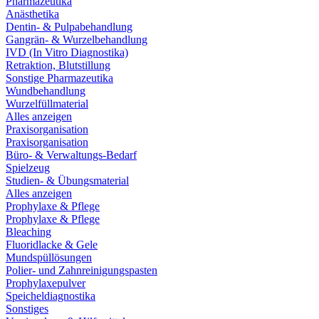
Pharmazeutika
Anästhetika
Dentin- & Pulpabehandlung
Gangrän- & Wurzelbehandlung
IVD (In Vitro Diagnostika)
Retraktion, Blutstillung
Sonstige Pharmazeutika
Wundbehandlung
Wurzelfüllmaterial
Alles anzeigen
Praxisorganisation
Praxisorganisation
Büro- & Verwaltungs-Bedarf
Spielzeug
Studien- & Übungsmaterial
Alles anzeigen
Prophylaxe & Pflege
Prophylaxe & Pflege
Bleaching
Fluoridlacke & Gele
Mundspüllösungen
Polier- und Zahnreinigungspasten
Prophylaxepulver
Speicheldiagnostika
Sonstiges