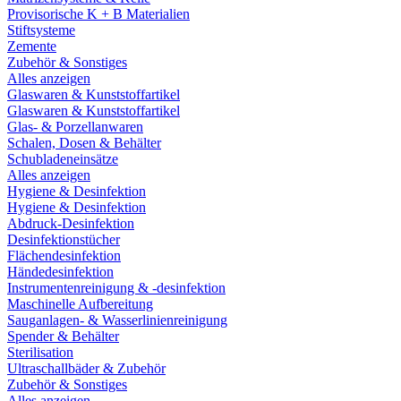
Provisorische K + B Materialien
Stiftsysteme
Zemente
Zubehör & Sonstiges
Alles anzeigen
Glaswaren & Kunststoffartikel
Glaswaren & Kunststoffartikel
Glas- & Porzellanwaren
Schalen, Dosen & Behälter
Schubladeneinsätze
Alles anzeigen
Hygiene & Desinfektion
Hygiene & Desinfektion
Abdruck-Desinfektion
Desinfektionstücher
Flächendesinfektion
Händedesinfektion
Instrumentenreinigung & -desinfektion
Maschinelle Aufbereitung
Sauganlagen- & Wasserlinienreinigung
Spender & Behälter
Sterilisation
Ultraschallbäder & Zubehör
Zubehör & Sonstiges
Alles anzeigen