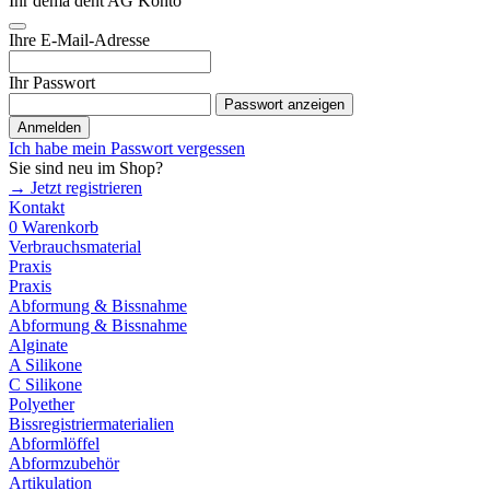
Ihr dema dent AG Konto
Ihre E-Mail-Adresse
Ihr Passwort
Passwort anzeigen
Anmelden
Ich habe mein Passwort vergessen
Sie sind neu im Shop?
→ Jetzt registrieren
Kontakt
0
Warenkorb
Verbrauchsmaterial
Praxis
Praxis
Abformung & Bissnahme
Abformung & Bissnahme
Alginate
A Silikone
C Silikone
Polyether
Bissregistriermaterialien
Abformlöffel
Abformzubehör
Artikulation