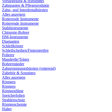
Versiegelung & Hilfsmittel
Zahnpasten & Pflegeprodukte
Zahn- und Interdentalbürsten
Alles anzeigen
Rotierende Instrumente
Rotierende Instrumente
Stahlinstrumente
Chirurgie-Bohrer
HM-Instrumente
Diamanten
Schleifkörper
Schleifscheiben/Finierstreifen
Polierer
Mandrelle/Träger
Bohrerständer
Zahnreinigungsbürsten (rotierend)
Zubehör & Sonstiges
Alles anzeigen
Röntgen
Röntgen
Röntgenfilme
Speicherfolien
Strahlenschutz
Röntgenchemie
Halter