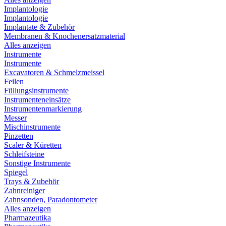
Implantologie
Implantologie
Implantate & Zubehör
Membranen & Knochenersatzmaterial
Alles anzeigen
Instrumente
Instrumente
Excavatoren & Schmelzmeissel
Feilen
Füllungsinstrumente
Instrumenteneinsätze
Instrumentenmarkierung
Messer
Mischinstrumente
Pinzetten
Scaler & Küretten
Schleifsteine
Sonstige Instrumente
Spiegel
Trays & Zubehör
Zahnreiniger
Zahnsonden, Paradontometer
Alles anzeigen
Pharmazeutika