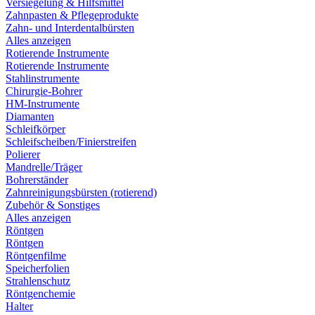
Versiegelung & Hilfsmittel
Zahnpasten & Pflegeprodukte
Zahn- und Interdentalbürsten
Alles anzeigen
Rotierende Instrumente
Rotierende Instrumente
Stahlinstrumente
Chirurgie-Bohrer
HM-Instrumente
Diamanten
Schleifkörper
Schleifscheiben/Finierstreifen
Polierer
Mandrelle/Träger
Bohrerständer
Zahnreinigungsbürsten (rotierend)
Zubehör & Sonstiges
Alles anzeigen
Röntgen
Röntgen
Röntgenfilme
Speicherfolien
Strahlenschutz
Röntgenchemie
Halter