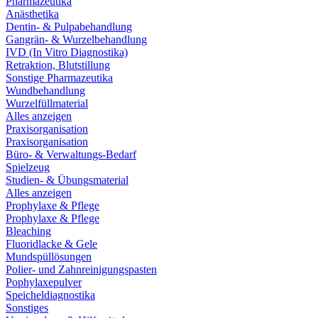
Pharmazeutika
Anästhetika
Dentin- & Pulpabehandlung
Gangrän- & Wurzelbehandlung
IVD (In Vitro Diagnostika)
Retraktion, Blutstillung
Sonstige Pharmazeutika
Wundbehandlung
Wurzelfüllmaterial
Alles anzeigen
Praxisorganisation
Praxisorganisation
Büro- & Verwaltungs-Bedarf
Spielzeug
Studien- & Übungsmaterial
Alles anzeigen
Prophylaxe & Pflege
Prophylaxe & Pflege
Bleaching
Fluoridlacke & Gele
Mundspüllösungen
Polier- und Zahnreinigungspasten
Pophylaxepulver
Speicheldiagnostika
Sonstiges