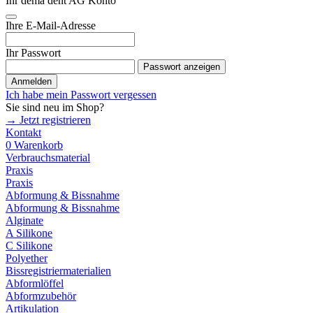
Ihr dema dent AG Konto
Ihre E-Mail-Adresse
Ihr Passwort
Passwort anzeigen
Anmelden
Ich habe mein Passwort vergessen
Sie sind neu im Shop?
→ Jetzt registrieren
Kontakt
0
Warenkorb
Verbrauchsmaterial
Praxis
Praxis
Abformung & Bissnahme
Abformung & Bissnahme
Alginate
A Silikone
C Silikone
Polyether
Bissregistriermaterialien
Abformlöffel
Abformzubehör
Artikulation