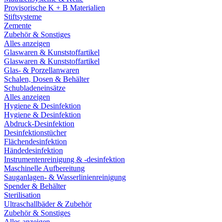
Provisorische K + B Materialien
Stiftsysteme
Zemente
Zubehör & Sonstiges
Alles anzeigen
Glaswaren & Kunststoffartikel
Glaswaren & Kunststoffartikel
Glas- & Porzellanwaren
Schalen, Dosen & Behälter
Schubladeneinsätze
Alles anzeigen
Hygiene & Desinfektion
Hygiene & Desinfektion
Abdruck-Desinfektion
Desinfektionstücher
Flächendesinfektion
Händedesinfektion
Instrumentenreinigung & -desinfektion
Maschinelle Aufbereitung
Sauganlagen- & Wasserlinienreinigung
Spender & Behälter
Sterilisation
Ultraschallbäder & Zubehör
Zubehör & Sonstiges
Alles anzeigen