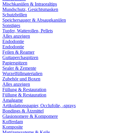
Mischkanülen & Intraoraltips
Mundschutz, Gesichtsmasken
Schutzbrillen
Speichersauger & Absaugkanülen
Sonstiges
Tupfer, Watterollen, Pellets
Alles anzeigen
Endodontie
Endodontie
Feilen & Reamer
Guttaperchaspitzen
Papierspitzen
Sealer & Zemente
Wurzelfüllmaterialien
Zubehör und Boxen
Alles anzeigen
Füllung & Restauration
Füllung & Restauration
Amalgame
Artikulationspapier, Occlufolie, -sprays
Bondings & Ätzmittel
Glasionomere & Kompomere
Kofferdam
Komposite
Matrizensysteme & Keile