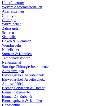
Unterfütterung
Weitere Abformmaterialien
Alles anzeigen
Chirurgie
Chirurgie
Wurzelheber
Zahnzangen
Scheren
Skalpelle
Haken & Klemmen
Wundnadeln
Nadelhalter
Spritzen & Kanülen
Tamponadestopfer
Nahtmaterial
Sonstige Chirurgie-Instrumente
Alles anzeigen
Einwegartikel, Arbeitsschutz
Einwegartikel, Arbeitsschutz
Anmischblöcke
Becher, Servietten & Tücher
Einmalinstrumente
Einmal OP-Zubehör
Einmalspritzen & -kanülen
Handschuhe