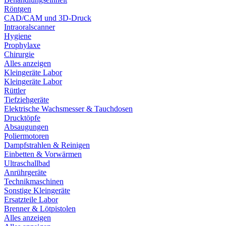
Röntgen
CAD/CAM und 3D-Druck
Intraoralscanner
Hygiene
Prophylaxe
Chirurgie
Alles anzeigen
Kleingeräte Labor
Kleingeräte Labor
Rüttler
Tiefziehgeräte
Elektrische Wachsmesser & Tauchdosen
Drucktöpfe
Absaugungen
Poliermotoren
Dampfstrahlen & Reinigen
Einbetten & Vorwärmen
Ultraschallbad
Anrührgeräte
Technikmaschinen
Sonstige Kleingeräte
Ersatzteile Labor
Brenner & Lötpistolen
Alles anzeigen