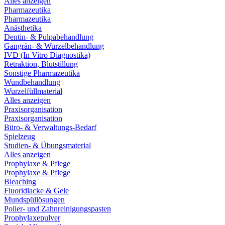
Alles anzeigen
Pharmazeutika
Pharmazeutika
Anästhetika
Dentin- & Pulpabehandlung
Gangrän- & Wurzelbehandlung
IVD (In Vitro Diagnostika)
Retraktion, Blutstillung
Sonstige Pharmazeutika
Wundbehandlung
Wurzelfüllmaterial
Alles anzeigen
Praxisorganisation
Praxisorganisation
Büro- & Verwaltungs-Bedarf
Spielzeug
Studien- & Übungsmaterial
Alles anzeigen
Prophylaxe & Pflege
Prophylaxe & Pflege
Bleaching
Fluoridlacke & Gele
Mundspüllösungen
Polier- und Zahnreinigungspasten
Prophylaxepulver