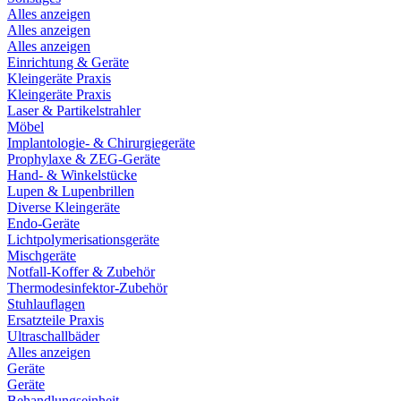
Alles anzeigen
Alles anzeigen
Alles anzeigen
Einrichtung & Geräte
Kleingeräte Praxis
Kleingeräte Praxis
Laser & Partikelstrahler
Möbel
Implantologie- & Chirurgiegeräte
Prophylaxe & ZEG-Geräte
Hand- & Winkelstücke
Lupen & Lupenbrillen
Diverse Kleingeräte
Endo-Geräte
Lichtpolymerisationsgeräte
Mischgeräte
Notfall-Koffer & Zubehör
Thermodesinfektor-Zubehör
Stuhlauflagen
Ersatzteile Praxis
Ultraschallbäder
Alles anzeigen
Geräte
Geräte
Behandlungseinheit