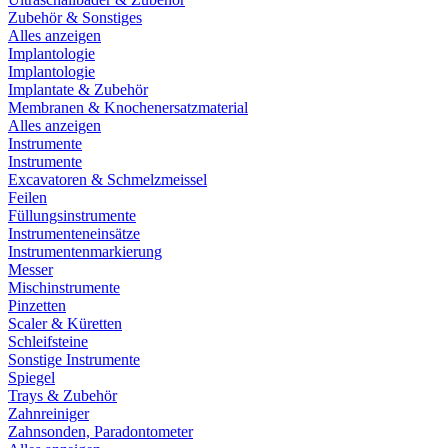
Zubehör & Sonstiges
Alles anzeigen
Implantologie
Implantologie
Implantate & Zubehör
Membranen & Knochenersatzmaterial
Alles anzeigen
Instrumente
Instrumente
Excavatoren & Schmelzmeissel
Feilen
Füllungsinstrumente
Instrumenteneinsätze
Instrumentenmarkierung
Messer
Mischinstrumente
Pinzetten
Scaler & Küretten
Schleifsteine
Sonstige Instrumente
Spiegel
Trays & Zubehör
Zahnreiniger
Zahnsonden, Paradontometer