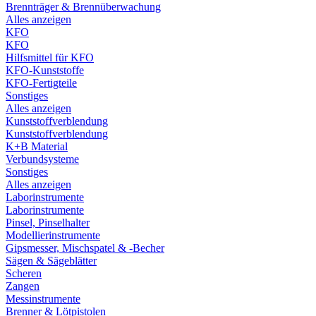
Brennträger & Brennüberwachung
Alles anzeigen
KFO
KFO
Hilfsmittel für KFO
KFO-Kunststoffe
KFO-Fertigteile
Sonstiges
Alles anzeigen
Kunststoffverblendung
Kunststoffverblendung
K+B Material
Verbundsysteme
Sonstiges
Alles anzeigen
Laborinstrumente
Laborinstrumente
Pinsel, Pinselhalter
Modellierinstrumente
Gipsmesser, Mischspatel & -Becher
Sägen & Sägeblätter
Scheren
Zangen
Messinstrumente
Brenner & Lötpistolen