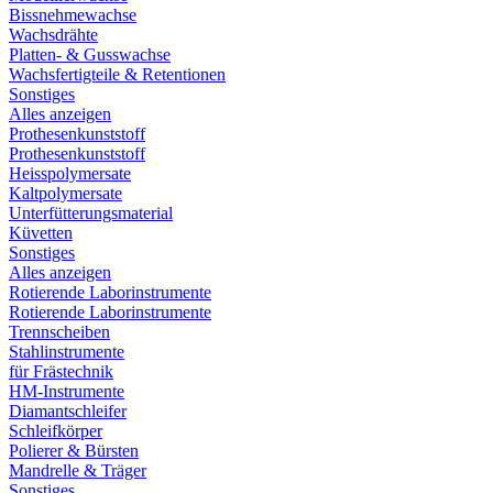
Bissnehmewachse
Wachsdrähte
Platten- & Gusswachse
Wachsfertigteile & Retentionen
Sonstiges
Alles anzeigen
Prothesenkunststoff
Prothesenkunststoff
Heisspolymersate
Kaltpolymersate
Unterfütterungsmaterial
Küvetten
Sonstiges
Alles anzeigen
Rotierende Laborinstrumente
Rotierende Laborinstrumente
Trennscheiben
Stahlinstrumente
für Frästechnik
HM-Instrumente
Diamantschleifer
Schleifkörper
Polierer & Bürsten
Mandrelle & Träger
Sonstiges