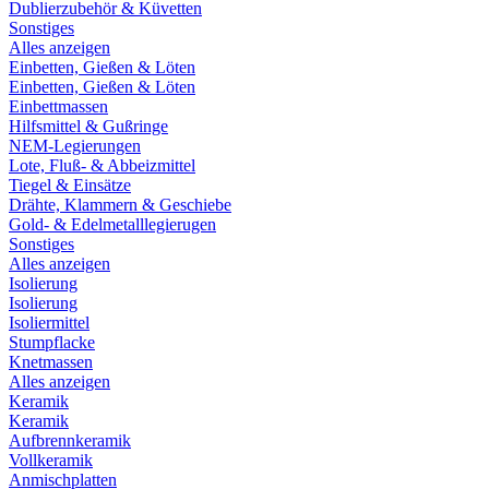
Dublierzubehör & Küvetten
Sonstiges
Alles anzeigen
Einbetten, Gießen & Löten
Einbetten, Gießen & Löten
Einbettmassen
Hilfsmittel & Gußringe
NEM-Legierungen
Lote, Fluß- & Abbeizmittel
Tiegel & Einsätze
Drähte, Klammern & Geschiebe
Gold- & Edelmetalllegierugen
Sonstiges
Alles anzeigen
Isolierung
Isolierung
Isoliermittel
Stumpflacke
Knetmassen
Alles anzeigen
Keramik
Keramik
Aufbrennkeramik
Vollkeramik
Anmischplatten