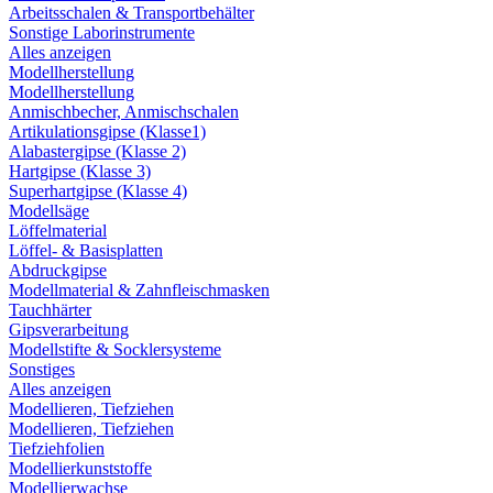
Arbeitsschalen & Transportbehälter
Sonstige Laborinstrumente
Alles anzeigen
Modellherstellung
Modellherstellung
Anmischbecher, Anmischschalen
Artikulationsgipse (Klasse1)
Alabastergipse (Klasse 2)
Hartgipse (Klasse 3)
Superhartgipse (Klasse 4)
Modellsäge
Löffelmaterial
Löffel- & Basisplatten
Abdruckgipse
Modellmaterial & Zahnfleischmasken
Tauchhärter
Gipsverarbeitung
Modellstifte & Socklersysteme
Sonstiges
Alles anzeigen
Modellieren, Tiefziehen
Modellieren, Tiefziehen
Tiefziehfolien
Modellierkunststoffe
Modellierwachse