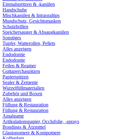
Einmalspritzen & -kanülen
Handschuhe
Mischkanülen & Intraoraltips
Mundschutz, Gesichtsmasken
Schutzbrillen
Speichersauger & Absaugkanülen
Sonstiges
Tupfer, Watterollen, Pellets
Alles anzeigen
Endodontie
Endodontie
Feilen & Reamer
Guttaperchaspitzen
Papierspitzen
Sealer & Zemente
Wurzelfüllmaterialien
Zubehör und Boxen
Alles anzeigen
Füllung & Restauration
Füllung & Restauration
Amalgame
Artikulationspapier, Occlufolie, -sprays
Bondings & Ätzmittel
Glasionomere & Kompomere
Kofferdam