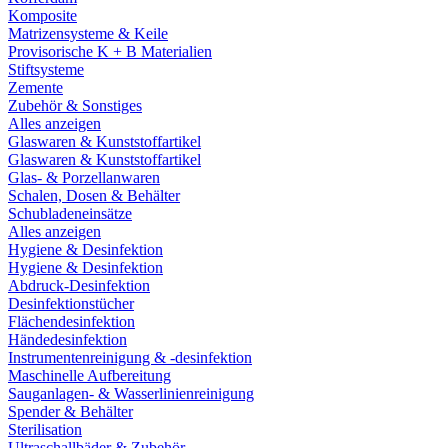
Komposite
Matrizensysteme & Keile
Provisorische K + B Materialien
Stiftsysteme
Zemente
Zubehör & Sonstiges
Alles anzeigen
Glaswaren & Kunststoffartikel
Glaswaren & Kunststoffartikel
Glas- & Porzellanwaren
Schalen, Dosen & Behälter
Schubladeneinsätze
Alles anzeigen
Hygiene & Desinfektion
Hygiene & Desinfektion
Abdruck-Desinfektion
Desinfektionstücher
Flächendesinfektion
Händedesinfektion
Instrumentenreinigung & -desinfektion
Maschinelle Aufbereitung
Sauganlagen- & Wasserlinienreinigung
Spender & Behälter
Sterilisation
Ultraschallbäder & Zubehör