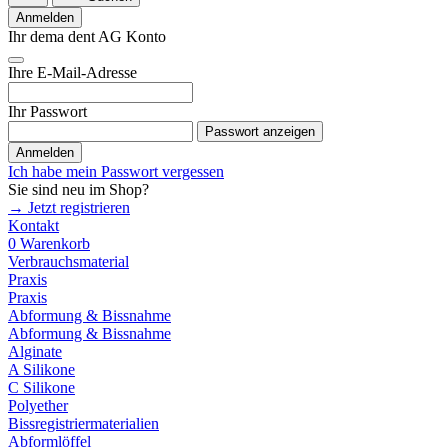
Anmelden
Ihr dema dent AG Konto
Ihre E-Mail-Adresse
Ihr Passwort
Passwort anzeigen
Anmelden
Ich habe mein Passwort vergessen
Sie sind neu im Shop?
→ Jetzt registrieren
Kontakt
0
Warenkorb
Verbrauchsmaterial
Praxis
Praxis
Abformung & Bissnahme
Abformung & Bissnahme
Alginate
A Silikone
C Silikone
Polyether
Bissregistriermaterialien
Abformlöffel