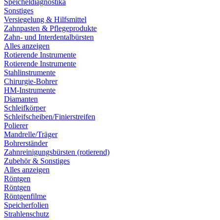
Speicheldiagnostika
Sonstiges
Versiegelung & Hilfsmittel
Zahnpasten & Pflegeprodukte
Zahn- und Interdentalbürsten
Alles anzeigen
Rotierende Instrumente
Rotierende Instrumente
Stahlinstrumente
Chirurgie-Bohrer
HM-Instrumente
Diamanten
Schleifkörper
Schleifscheiben/Finierstreifen
Polierer
Mandrelle/Träger
Bohrerständer
Zahnreinigungsbürsten (rotierend)
Zubehör & Sonstiges
Alles anzeigen
Röntgen
Röntgen
Röntgenfilme
Speicherfolien
Strahlenschutz