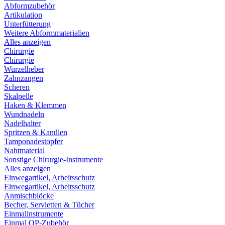
Abformzubehör
Artikulation
Unterfütterung
Weitere Abformmaterialien
Alles anzeigen
Chirurgie
Chirurgie
Wurzelheber
Zahnzangen
Scheren
Skalpelle
Haken & Klemmen
Wundnadeln
Nadelhalter
Spritzen & Kanülen
Tamponadestopfer
Nahtmaterial
Sonstige Chirurgie-Instrumente
Alles anzeigen
Einwegartikel, Arbeitsschutz
Einwegartikel, Arbeitsschutz
Anmischblöcke
Becher, Servietten & Tücher
Einmalinstrumente
Einmal OP-Zubehör