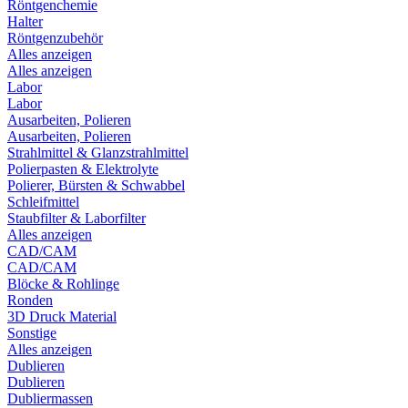
Röntgenchemie
Halter
Röntgenzubehör
Alles anzeigen
Alles anzeigen
Labor
Labor
Ausarbeiten, Polieren
Ausarbeiten, Polieren
Strahlmittel & Glanzstrahlmittel
Polierpasten & Elektrolyte
Polierer, Bürsten & Schwabbel
Schleifmittel
Staubfilter & Laborfilter
Alles anzeigen
CAD/CAM
CAD/CAM
Blöcke & Rohlinge
Ronden
3D Druck Material
Sonstige
Alles anzeigen
Dublieren
Dublieren
Dubliermassen