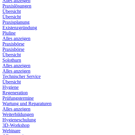
Alles anzeigen
Praxislösungen
Übersicht
Übersicht
Praxisplanung
Existenzgründung
Pluline
Alles anzeigen
Praxisbörse
Praxisbörse
Übersicht
Solothurn
Alles anzeigen
Alles anzeigen
Technischer Service
Übersicht
Hygiene
Regeneration
Prüfungstermine
Wartung und Reparaturen
Alles anzeigen
Weiterbildungen
Hygieneschulung
3D-Workshop
Webinare