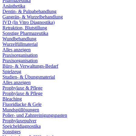
Pharmazeutika
Anästhetika
Dentin- & Pulpabehandlung
Gangrän- & Wurzelbehandlung
IVD (In Vitro Diagnostika)
Retraktion, Blutstillung
Sonstige Pharmazeutika
Wundbehandlung
Wurzelfüllmaterial
Alles anzeigen
Praxisorganisation
Praxisorganisation
Büro- & Verwaltungs-Bedarf
Spielzeug
Studien- & Übungsmaterial
Alles anzeigen
Prophylaxe & Pflege
Prophylaxe & Pflege
Bleaching
Fluoridlacke & Gele
Mundspüllösungen
Polier- und Zahnreinigungspasten
Prophylaxepulver
Speicheldiagnostika
Sonstiges