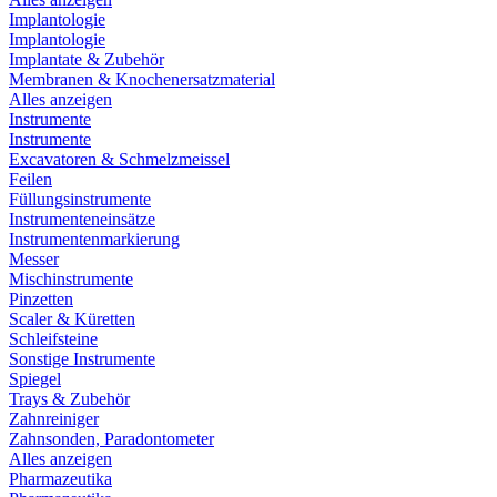
Implantologie
Implantologie
Implantate & Zubehör
Membranen & Knochenersatzmaterial
Alles anzeigen
Instrumente
Instrumente
Excavatoren & Schmelzmeissel
Feilen
Füllungsinstrumente
Instrumenteneinsätze
Instrumentenmarkierung
Messer
Mischinstrumente
Pinzetten
Scaler & Küretten
Schleifsteine
Sonstige Instrumente
Spiegel
Trays & Zubehör
Zahnreiniger
Zahnsonden, Paradontometer
Alles anzeigen
Pharmazeutika