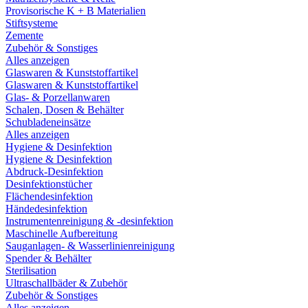
Provisorische K + B Materialien
Stiftsysteme
Zemente
Zubehör & Sonstiges
Alles anzeigen
Glaswaren & Kunststoffartikel
Glaswaren & Kunststoffartikel
Glas- & Porzellanwaren
Schalen, Dosen & Behälter
Schubladeneinsätze
Alles anzeigen
Hygiene & Desinfektion
Hygiene & Desinfektion
Abdruck-Desinfektion
Desinfektionstücher
Flächendesinfektion
Händedesinfektion
Instrumentenreinigung & -desinfektion
Maschinelle Aufbereitung
Sauganlagen- & Wasserlinienreinigung
Spender & Behälter
Sterilisation
Ultraschallbäder & Zubehör
Zubehör & Sonstiges
Alles anzeigen