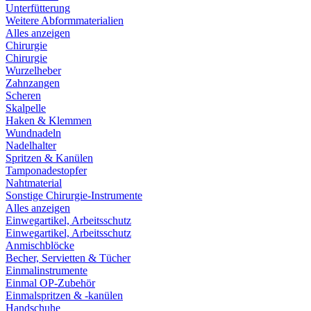
Unterfütterung
Weitere Abformmaterialien
Alles anzeigen
Chirurgie
Chirurgie
Wurzelheber
Zahnzangen
Scheren
Skalpelle
Haken & Klemmen
Wundnadeln
Nadelhalter
Spritzen & Kanülen
Tamponadestopfer
Nahtmaterial
Sonstige Chirurgie-Instrumente
Alles anzeigen
Einwegartikel, Arbeitsschutz
Einwegartikel, Arbeitsschutz
Anmischblöcke
Becher, Servietten & Tücher
Einmalinstrumente
Einmal OP-Zubehör
Einmalspritzen & -kanülen
Handschuhe