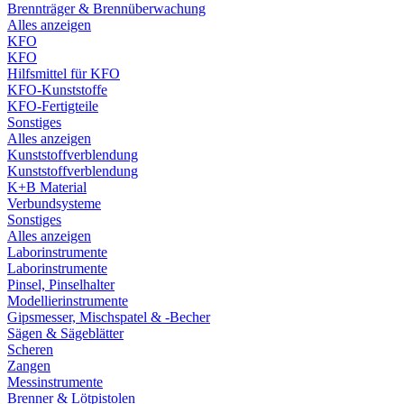
Brennträger & Brennüberwachung
Alles anzeigen
KFO
KFO
Hilfsmittel für KFO
KFO-Kunststoffe
KFO-Fertigteile
Sonstiges
Alles anzeigen
Kunststoffverblendung
Kunststoffverblendung
K+B Material
Verbundsysteme
Sonstiges
Alles anzeigen
Laborinstrumente
Laborinstrumente
Pinsel, Pinselhalter
Modellierinstrumente
Gipsmesser, Mischspatel & -Becher
Sägen & Sägeblätter
Scheren
Zangen
Messinstrumente
Brenner & Lötpistolen