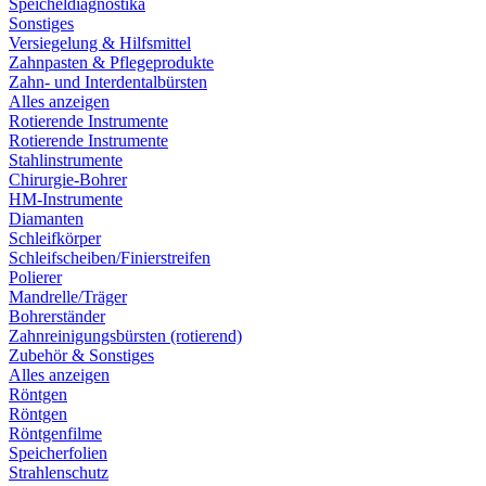
Speicheldiagnostika
Sonstiges
Versiegelung & Hilfsmittel
Zahnpasten & Pflegeprodukte
Zahn- und Interdentalbürsten
Alles anzeigen
Rotierende Instrumente
Rotierende Instrumente
Stahlinstrumente
Chirurgie-Bohrer
HM-Instrumente
Diamanten
Schleifkörper
Schleifscheiben/Finierstreifen
Polierer
Mandrelle/Träger
Bohrerständer
Zahnreinigungsbürsten (rotierend)
Zubehör & Sonstiges
Alles anzeigen
Röntgen
Röntgen
Röntgenfilme
Speicherfolien
Strahlenschutz