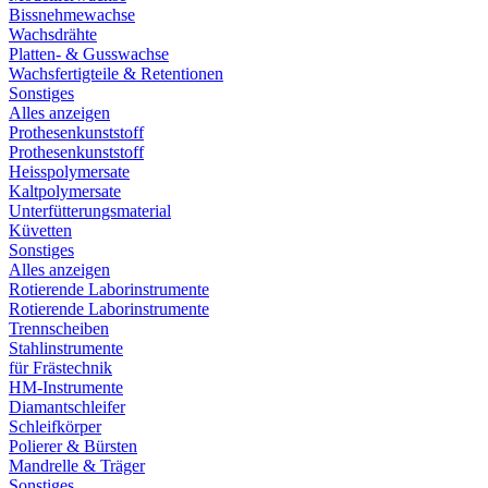
Bissnehmewachse
Wachsdrähte
Platten- & Gusswachse
Wachsfertigteile & Retentionen
Sonstiges
Alles anzeigen
Prothesenkunststoff
Prothesenkunststoff
Heisspolymersate
Kaltpolymersate
Unterfütterungsmaterial
Küvetten
Sonstiges
Alles anzeigen
Rotierende Laborinstrumente
Rotierende Laborinstrumente
Trennscheiben
Stahlinstrumente
für Frästechnik
HM-Instrumente
Diamantschleifer
Schleifkörper
Polierer & Bürsten
Mandrelle & Träger
Sonstiges