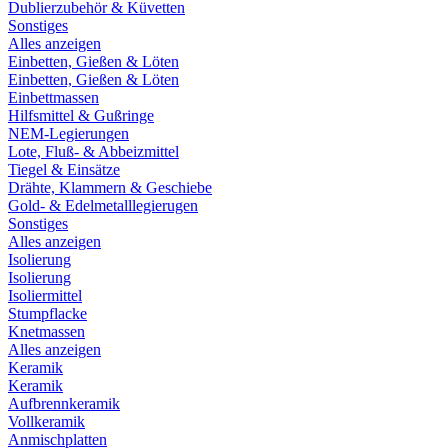
Dublierzubehör & Küvetten
Sonstiges
Alles anzeigen
Einbetten, Gießen & Löten
Einbetten, Gießen & Löten
Einbettmassen
Hilfsmittel & Gußringe
NEM-Legierungen
Lote, Fluß- & Abbeizmittel
Tiegel & Einsätze
Drähte, Klammern & Geschiebe
Gold- & Edelmetalllegierugen
Sonstiges
Alles anzeigen
Isolierung
Isolierung
Isoliermittel
Stumpflacke
Knetmassen
Alles anzeigen
Keramik
Keramik
Aufbrennkeramik
Vollkeramik
Anmischplatten