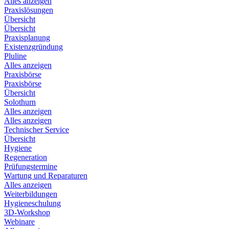
Alles anzeigen
Praxislösungen
Übersicht
Übersicht
Praxisplanung
Existenzgründung
Pluline
Alles anzeigen
Praxisbörse
Praxisbörse
Übersicht
Solothurn
Alles anzeigen
Alles anzeigen
Technischer Service
Übersicht
Hygiene
Regeneration
Prüfungstermine
Wartung und Reparaturen
Alles anzeigen
Weiterbildungen
Hygieneschulung
3D-Workshop
Webinare