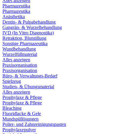
Alles anzeigen
Pharmazeutika
Pharmazeutika
Anästhetika
Dentin- & Pulpabehandlung
Gangrän- & Wurzelbehandlung
IVD (In Vitro Diagnostika)
Retraktion, Blutstillung
Sonstige Pharmazeutika
Wundbehandlung
Wurzelfüllmaterial
Alles anzeigen
Praxisorganisation
Praxisorganisation
Büro- & Verwaltungs-Bedarf
Spielzeug
Studien- & Übungsmaterial
Alles anzeigen
Prophylaxe & Pflege
Prophylaxe & Pflege
Bleaching
Fluoridlacke & Gele
Mundspüllösungen
Polier- und Zahnreinigungspasten
Prophylaxepulver