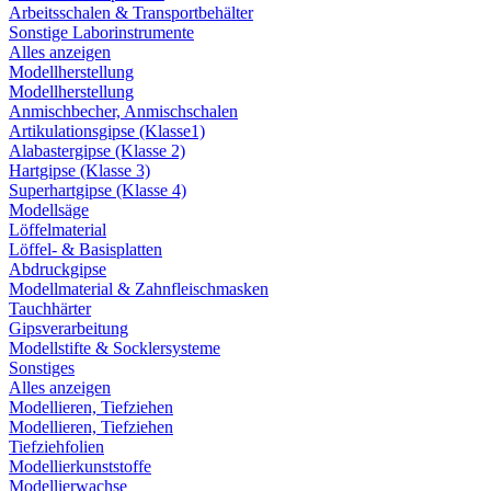
Arbeitsschalen & Transportbehälter
Sonstige Laborinstrumente
Alles anzeigen
Modellherstellung
Modellherstellung
Anmischbecher, Anmischschalen
Artikulationsgipse (Klasse1)
Alabastergipse (Klasse 2)
Hartgipse (Klasse 3)
Superhartgipse (Klasse 4)
Modellsäge
Löffelmaterial
Löffel- & Basisplatten
Abdruckgipse
Modellmaterial & Zahnfleischmasken
Tauchhärter
Gipsverarbeitung
Modellstifte & Socklersysteme
Sonstiges
Alles anzeigen
Modellieren, Tiefziehen
Modellieren, Tiefziehen
Tiefziehfolien
Modellierkunststoffe
Modellierwachse