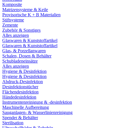
Komposite
Matrizensysteme & Keile
Provisorische K + B Materialien
Stiftsysteme
Zemente
Zubehör & Sonstiges
Alles anzeigen
Glaswaren & Kunststoffartikel
Glaswaren & Kunststoffartikel
Glas- & Porzellanwaren
Schalen, Dosen & Behälter
Schubladeneinsätze
Alles anzeigen
Hygiene & Desinfektion
Hygiene & Desinfektion
Abdruck-Desinfektion
Desinfektionstücher
Flächendesinfektion
Händedesinfektion
Instrumentenreinigung & -desinfektion
Maschinelle Aufbereitung
Sauganlagen- & Wasserlinienreinigung
Spender & Behälter
Sterilisation
Ultraschallbäder & Zubehör