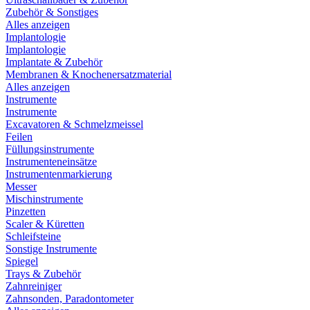
Zubehör & Sonstiges
Alles anzeigen
Implantologie
Implantologie
Implantate & Zubehör
Membranen & Knochenersatzmaterial
Alles anzeigen
Instrumente
Instrumente
Excavatoren & Schmelzmeissel
Feilen
Füllungsinstrumente
Instrumenteneinsätze
Instrumentenmarkierung
Messer
Mischinstrumente
Pinzetten
Scaler & Küretten
Schleifsteine
Sonstige Instrumente
Spiegel
Trays & Zubehör
Zahnreiniger
Zahnsonden, Paradontometer