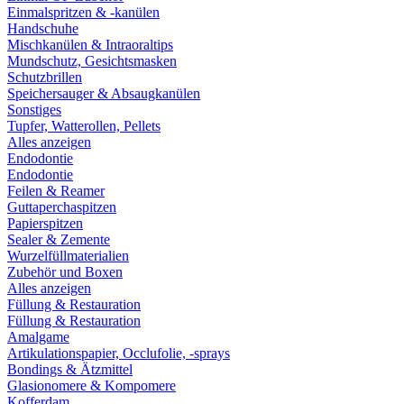
Einmalspritzen & -kanülen
Handschuhe
Mischkanülen & Intraoraltips
Mundschutz, Gesichtsmasken
Schutzbrillen
Speichersauger & Absaugkanülen
Sonstiges
Tupfer, Watterollen, Pellets
Alles anzeigen
Endodontie
Endodontie
Feilen & Reamer
Guttaperchaspitzen
Papierspitzen
Sealer & Zemente
Wurzelfüllmaterialien
Zubehör und Boxen
Alles anzeigen
Füllung & Restauration
Füllung & Restauration
Amalgame
Artikulationspapier, Occlufolie, -sprays
Bondings & Ätzmittel
Glasionomere & Kompomere
Kofferdam