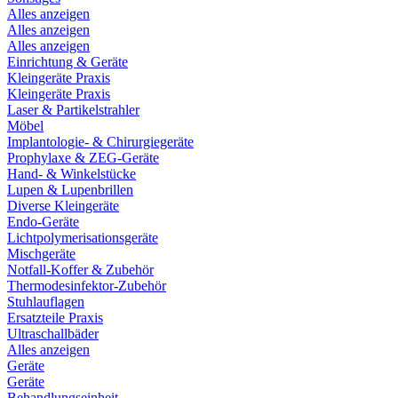
Alles anzeigen
Alles anzeigen
Alles anzeigen
Einrichtung & Geräte
Kleingeräte Praxis
Kleingeräte Praxis
Laser & Partikelstrahler
Möbel
Implantologie- & Chirurgiegeräte
Prophylaxe & ZEG-Geräte
Hand- & Winkelstücke
Lupen & Lupenbrillen
Diverse Kleingeräte
Endo-Geräte
Lichtpolymerisationsgeräte
Mischgeräte
Notfall-Koffer & Zubehör
Thermodesinfektor-Zubehör
Stuhlauflagen
Ersatzteile Praxis
Ultraschallbäder
Alles anzeigen
Geräte
Geräte
Behandlungseinheit