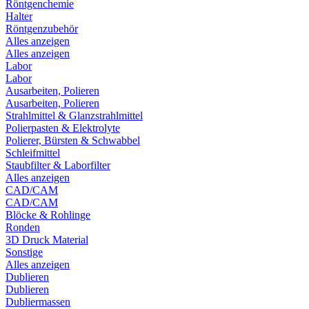
Röntgenchemie
Halter
Röntgenzubehör
Alles anzeigen
Alles anzeigen
Labor
Labor
Ausarbeiten, Polieren
Ausarbeiten, Polieren
Strahlmittel & Glanzstrahlmittel
Polierpasten & Elektrolyte
Polierer, Bürsten & Schwabbel
Schleifmittel
Staubfilter & Laborfilter
Alles anzeigen
CAD/CAM
CAD/CAM
Blöcke & Rohlinge
Ronden
3D Druck Material
Sonstige
Alles anzeigen
Dublieren
Dublieren
Dubliermassen