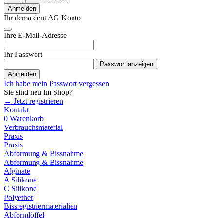
Anmelden
Ihr dema dent AG Konto
Ihre E-Mail-Adresse
Ihr Passwort
Passwort anzeigen
Anmelden
Ich habe mein Passwort vergessen
Sie sind neu im Shop?
→ Jetzt registrieren
Kontakt
0
Warenkorb
Verbrauchsmaterial
Praxis
Praxis
Abformung & Bissnahme
Abformung & Bissnahme
Alginate
A Silikone
C Silikone
Polyether
Bissregistriermaterialien
Abformlöffel