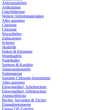
Abformzubehör
Artikulation
Unterfütterung
Weitere Abformmaterialien
Alles anzeigen
Chirurgie
Chirurgie
Wurzelheber
Zahnzangen
Scheren
Skalpelle
Haken & Klemmen
Wundnadeln
Nadelhalter
Spritzen & Kanülen
Tamponadestopfer
Nahtmaterial
Sonstige Chirurgie-Instrumente
Alles anzeigen
Einwegartikel, Arbeitsschutz
Einwegartikel, Arbeitsschutz
Anmischblöcke
Becher, Servietten & Tücher
Einmalinstrumente
Einmal OP-Zubehör