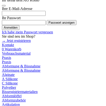
Ihr dema dent AG Konto
Ihre E-Mail-Adresse
Ihr Passwort
Passwort anzeigen
Anmelden
Ich habe mein Passwort vergessen
Sie sind neu im Shop?
→ Jetzt registrieren
Kontakt
0
Warenkorb
Verbrauchsmaterial
Praxis
Praxis
Abformung & Bissnahme
Abformung & Bissnahme
Alginate
A Silikone
C Silikone
Polyether
Bissregistriermaterialien
Abformlöffel
Abformzubehör
Artikulation