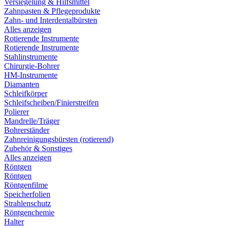
Versiegelung & Hilfsmittel
Zahnpasten & Pflegeprodukte
Zahn- und Interdentalbürsten
Alles anzeigen
Rotierende Instrumente
Rotierende Instrumente
Stahlinstrumente
Chirurgie-Bohrer
HM-Instrumente
Diamanten
Schleifkörper
Schleifscheiben/Finierstreifen
Polierer
Mandrelle/Träger
Bohrerständer
Zahnreinigungsbürsten (rotierend)
Zubehör & Sonstiges
Alles anzeigen
Röntgen
Röntgen
Röntgenfilme
Speicherfolien
Strahlenschutz
Röntgenchemie
Halter