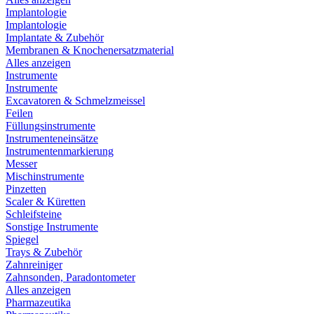
Implantologie
Implantologie
Implantate & Zubehör
Membranen & Knochenersatzmaterial
Alles anzeigen
Instrumente
Instrumente
Excavatoren & Schmelzmeissel
Feilen
Füllungsinstrumente
Instrumenteneinsätze
Instrumentenmarkierung
Messer
Mischinstrumente
Pinzetten
Scaler & Küretten
Schleifsteine
Sonstige Instrumente
Spiegel
Trays & Zubehör
Zahnreiniger
Zahnsonden, Paradontometer
Alles anzeigen
Pharmazeutika