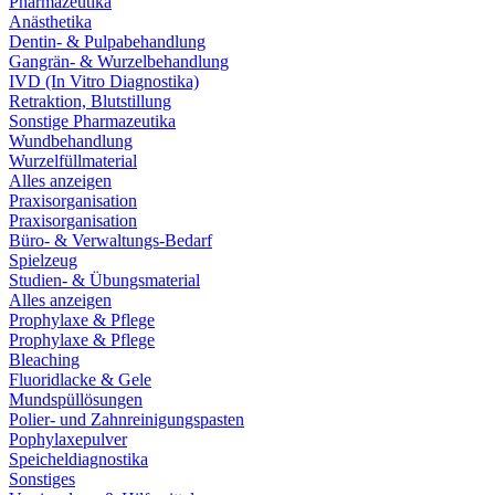
Pharmazeutika
Anästhetika
Dentin- & Pulpabehandlung
Gangrän- & Wurzelbehandlung
IVD (In Vitro Diagnostika)
Retraktion, Blutstillung
Sonstige Pharmazeutika
Wundbehandlung
Wurzelfüllmaterial
Alles anzeigen
Praxisorganisation
Praxisorganisation
Büro- & Verwaltungs-Bedarf
Spielzeug
Studien- & Übungsmaterial
Alles anzeigen
Prophylaxe & Pflege
Prophylaxe & Pflege
Bleaching
Fluoridlacke & Gele
Mundspüllösungen
Polier- und Zahnreinigungspasten
Pophylaxepulver
Speicheldiagnostika
Sonstiges