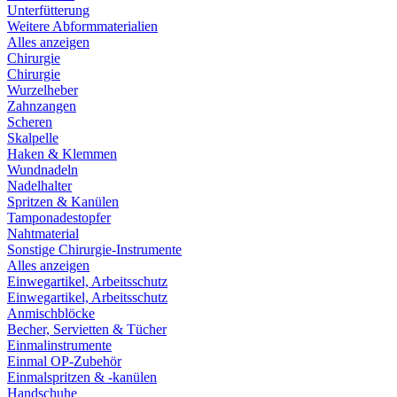
Unterfütterung
Weitere Abformmaterialien
Alles anzeigen
Chirurgie
Chirurgie
Wurzelheber
Zahnzangen
Scheren
Skalpelle
Haken & Klemmen
Wundnadeln
Nadelhalter
Spritzen & Kanülen
Tamponadestopfer
Nahtmaterial
Sonstige Chirurgie-Instrumente
Alles anzeigen
Einwegartikel, Arbeitsschutz
Einwegartikel, Arbeitsschutz
Anmischblöcke
Becher, Servietten & Tücher
Einmalinstrumente
Einmal OP-Zubehör
Einmalspritzen & -kanülen
Handschuhe