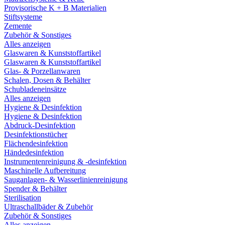
Provisorische K + B Materialien
Stiftsysteme
Zemente
Zubehör & Sonstiges
Alles anzeigen
Glaswaren & Kunststoffartikel
Glaswaren & Kunststoffartikel
Glas- & Porzellanwaren
Schalen, Dosen & Behälter
Schubladeneinsätze
Alles anzeigen
Hygiene & Desinfektion
Hygiene & Desinfektion
Abdruck-Desinfektion
Desinfektionstücher
Flächendesinfektion
Händedesinfektion
Instrumentenreinigung & -desinfektion
Maschinelle Aufbereitung
Sauganlagen- & Wasserlinienreinigung
Spender & Behälter
Sterilisation
Ultraschallbäder & Zubehör
Zubehör & Sonstiges
Alles anzeigen