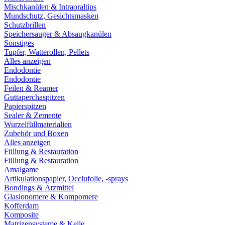
Mischkanülen & Intraoraltips
Mundschutz, Gesichtsmasken
Schutzbrillen
Speichersauger & Absaugkanülen
Sonstiges
Tupfer, Watterollen, Pellets
Alles anzeigen
Endodontie
Endodontie
Feilen & Reamer
Guttaperchaspitzen
Papierspitzen
Sealer & Zemente
Wurzelfüllmaterialien
Zubehör und Boxen
Alles anzeigen
Füllung & Restauration
Füllung & Restauration
Amalgame
Artikulationspapier, Occlufolie, -sprays
Bondings & Ätzmittel
Glasionomere & Kompomere
Kofferdam
Komposite
Matrizensysteme & Keile