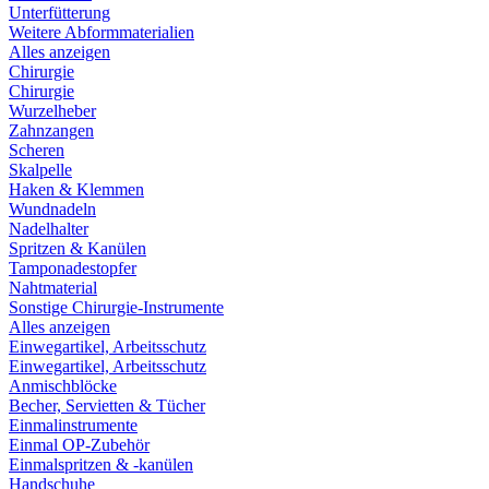
Unterfütterung
Weitere Abformmaterialien
Alles anzeigen
Chirurgie
Chirurgie
Wurzelheber
Zahnzangen
Scheren
Skalpelle
Haken & Klemmen
Wundnadeln
Nadelhalter
Spritzen & Kanülen
Tamponadestopfer
Nahtmaterial
Sonstige Chirurgie-Instrumente
Alles anzeigen
Einwegartikel, Arbeitsschutz
Einwegartikel, Arbeitsschutz
Anmischblöcke
Becher, Servietten & Tücher
Einmalinstrumente
Einmal OP-Zubehör
Einmalspritzen & -kanülen
Handschuhe