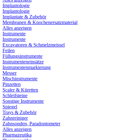
Implantologie
Implantologie
Implantate & Zubehör
Membranen & Knochenersatzmaterial
Alles anzeigen
Instrumente
Instrumente
Excavatoren & Schmelzmeissel
Feilen
Füllungsinstrumente
Instrumenteneinsätze
Instrumentenmarkierung
Messer
Mischinstrumente
Pinzetten
Scaler & Küretten
Schleifsteine
Sonstige Instrumente
Spiegel
Trays & Zubehör
Zahnreiniger
Zahnsonden, Paradontometer
Alles anzeigen
Pharmazeutika