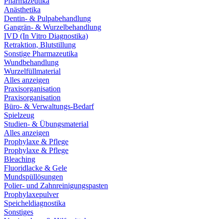
Pharmazeutika
Anästhetika
Dentin- & Pulpabehandlung
Gangrän- & Wurzelbehandlung
IVD (In Vitro Diagnostika)
Retraktion, Blutstillung
Sonstige Pharmazeutika
Wundbehandlung
Wurzelfüllmaterial
Alles anzeigen
Praxisorganisation
Praxisorganisation
Büro- & Verwaltungs-Bedarf
Spielzeug
Studien- & Übungsmaterial
Alles anzeigen
Prophylaxe & Pflege
Prophylaxe & Pflege
Bleaching
Fluoridlacke & Gele
Mundspüllösungen
Polier- und Zahnreinigungspasten
Prophylaxepulver
Speicheldiagnostika
Sonstiges