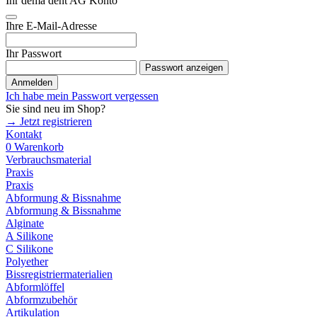
Ihr dema dent AG Konto
Ihre E-Mail-Adresse
Ihr Passwort
Passwort anzeigen
Anmelden
Ich habe mein Passwort vergessen
Sie sind neu im Shop?
→ Jetzt registrieren
Kontakt
0
Warenkorb
Verbrauchsmaterial
Praxis
Praxis
Abformung & Bissnahme
Abformung & Bissnahme
Alginate
A Silikone
C Silikone
Polyether
Bissregistriermaterialien
Abformlöffel
Abformzubehör
Artikulation