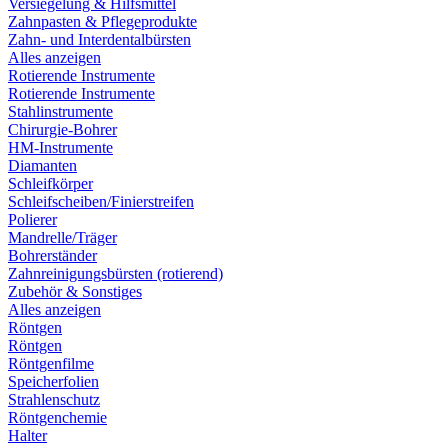
Versiegelung & Hilfsmittel
Zahnpasten & Pflegeprodukte
Zahn- und Interdentalbürsten
Alles anzeigen
Rotierende Instrumente
Rotierende Instrumente
Stahlinstrumente
Chirurgie-Bohrer
HM-Instrumente
Diamanten
Schleifkörper
Schleifscheiben/Finierstreifen
Polierer
Mandrelle/Träger
Bohrerständer
Zahnreinigungsbürsten (rotierend)
Zubehör & Sonstiges
Alles anzeigen
Röntgen
Röntgen
Röntgenfilme
Speicherfolien
Strahlenschutz
Röntgenchemie
Halter