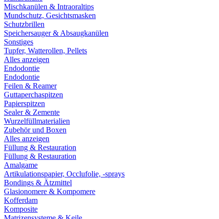
Mischkanülen & Intraoraltips
Mundschutz, Gesichtsmasken
Schutzbrillen
Speichersauger & Absaugkanülen
Sonstiges
Tupfer, Watterollen, Pellets
Alles anzeigen
Endodontie
Endodontie
Feilen & Reamer
Guttaperchaspitzen
Papierspitzen
Sealer & Zemente
Wurzelfüllmaterialien
Zubehör und Boxen
Alles anzeigen
Füllung & Restauration
Füllung & Restauration
Amalgame
Artikulationspapier, Occlufolie, -sprays
Bondings & Ätzmittel
Glasionomere & Kompomere
Kofferdam
Komposite
Matrizensysteme & Keile