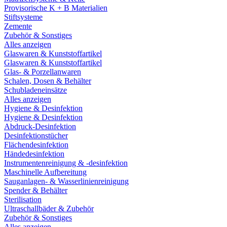
Provisorische K + B Materialien
Stiftsysteme
Zemente
Zubehör & Sonstiges
Alles anzeigen
Glaswaren & Kunststoffartikel
Glaswaren & Kunststoffartikel
Glas- & Porzellanwaren
Schalen, Dosen & Behälter
Schubladeneinsätze
Alles anzeigen
Hygiene & Desinfektion
Hygiene & Desinfektion
Abdruck-Desinfektion
Desinfektionstücher
Flächendesinfektion
Händedesinfektion
Instrumentenreinigung & -desinfektion
Maschinelle Aufbereitung
Sauganlagen- & Wasserlinienreinigung
Spender & Behälter
Sterilisation
Ultraschallbäder & Zubehör
Zubehör & Sonstiges
Alles anzeigen