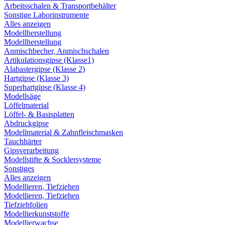
Arbeitsschalen & Transportbehälter
Sonstige Laborinstrumente
Alles anzeigen
Modellherstellung
Modellherstellung
Anmischbecher, Anmischschalen
Artikulationsgipse (Klasse1)
Alabastergipse (Klasse 2)
Hartgipse (Klasse 3)
Superhartgipse (Klasse 4)
Modellsäge
Löffelmaterial
Löffel- & Basisplatten
Abdruckgipse
Modellmaterial & Zahnfleischmasken
Tauchhärter
Gipsverarbeitung
Modellstifte & Socklersysteme
Sonstiges
Alles anzeigen
Modellieren, Tiefziehen
Modellieren, Tiefziehen
Tiefziehfolien
Modellierkunststoffe
Modellierwachse