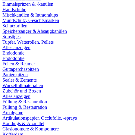
Einmalspritzen & -kanülen
Handschuhe
Mischkanülen & Intraoraltips
Mundschutz, Gesichtsmasken
Schutzbrillen
Speichersauger & Absaugkanülen
Sonstiges
Tupfer, Watterollen, Pellets
Alles anzeigen
Endodontie
Endodontie
Feilen & Reamer
Guttaperchaspitzen
Papierspitzen
Sealer & Zemente
Wurzelfüllmaterialien
Zubehör und Boxen
Alles anzeigen
Füllung & Restauration
Füllung & Restauration
Amalgame
Artikulationspapier, Occlufolie, -sprays
Bondings & Ätzmittel
Glasionomere & Kompomere
Kofferdam