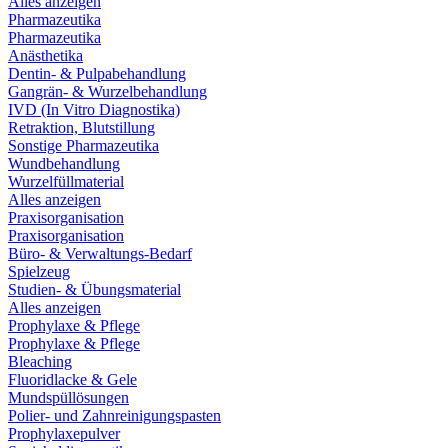
Alles anzeigen
Pharmazeutika
Pharmazeutika
Anästhetika
Dentin- & Pulpabehandlung
Gangrän- & Wurzelbehandlung
IVD (In Vitro Diagnostika)
Retraktion, Blutstillung
Sonstige Pharmazeutika
Wundbehandlung
Wurzelfüllmaterial
Alles anzeigen
Praxisorganisation
Praxisorganisation
Büro- & Verwaltungs-Bedarf
Spielzeug
Studien- & Übungsmaterial
Alles anzeigen
Prophylaxe & Pflege
Prophylaxe & Pflege
Bleaching
Fluoridlacke & Gele
Mundspüllösungen
Polier- und Zahnreinigungspasten
Prophylaxepulver