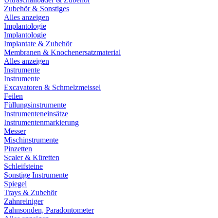
Zubehör & Sonstiges
Alles anzeigen
Implantologie
Implantologie
Implantate & Zubehör
Membranen & Knochenersatzmaterial
Alles anzeigen
Instrumente
Instrumente
Excavatoren & Schmelzmeissel
Feilen
Füllungsinstrumente
Instrumenteneinsätze
Instrumentenmarkierung
Messer
Mischinstrumente
Pinzetten
Scaler & Küretten
Schleifsteine
Sonstige Instrumente
Spiegel
Trays & Zubehör
Zahnreiniger
Zahnsonden, Paradontometer