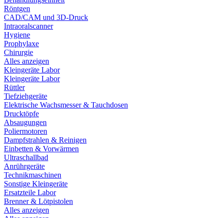
Röntgen
CAD/CAM und 3D-Druck
Intraoralscanner
Hygiene
Prophylaxe
Chirurgie
Alles anzeigen
Kleingeräte Labor
Kleingeräte Labor
Rüttler
Tiefziehgeräte
Elektrische Wachsmesser & Tauchdosen
Drucktöpfe
Absaugungen
Poliermotoren
Dampfstrahlen & Reinigen
Einbetten & Vorwärmen
Ultraschallbad
Anrührgeräte
Technikmaschinen
Sonstige Kleingeräte
Ersatzteile Labor
Brenner & Lötpistolen
Alles anzeigen