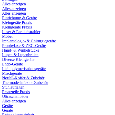
Alles anzeigen
Alles anzeigen
Alles anzeigen
Einrichtung & Geräte
Kleingeräte Praxis
Kleingeräte Praxis
Laser & Partikelstrahler
Möbel
Implantologie- & Chirurgiegeräte
Prophylaxe & ZEG-Geräte
Hand- & Winkelstücke
Lupen & Lupenbrillen
Diverse Kleingeräte
Endo-Geräte
Lichtpolymerisationsgeräte
Mischgeräte
Notfall-Koffer & Zubehör
Thermodesinfektor-Zubehör
Stuhlauflagen
Ersatzteile Praxis
Ultraschallbäder
Alles anzeigen
Geräte
Geräte
Behandlungseinheit