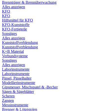
Brennträger & Brennüberwachung
Alles anzeigen
KFO
KFO
Hilfsmittel für KFO
KFO-Kunststoffe
KFO-Fertigteile
Sonstiges
Alles anzeigen
Kunststoffverblendung
Kunststoffverblendung
K+B Material
Verbundsysteme
Sonstiges
Alles anzeigen
Laborinstrumente
Laborinstrumente
Pinsel, Pinselhalter
Modellierinstrumente
Gipsmesser, Mischspatel & -Becher
Sägen & Sägeblätter
Scheren
Zangen
Messinstrumente
Brenner & Lötpistolen