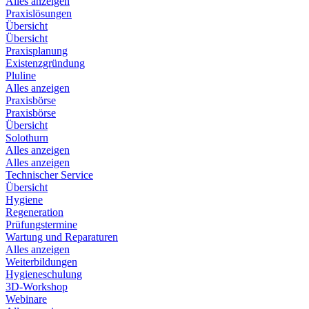
Alles anzeigen
Praxislösungen
Übersicht
Übersicht
Praxisplanung
Existenzgründung
Pluline
Alles anzeigen
Praxisbörse
Praxisbörse
Übersicht
Solothurn
Alles anzeigen
Alles anzeigen
Technischer Service
Übersicht
Hygiene
Regeneration
Prüfungstermine
Wartung und Reparaturen
Alles anzeigen
Weiterbildungen
Hygieneschulung
3D-Workshop
Webinare