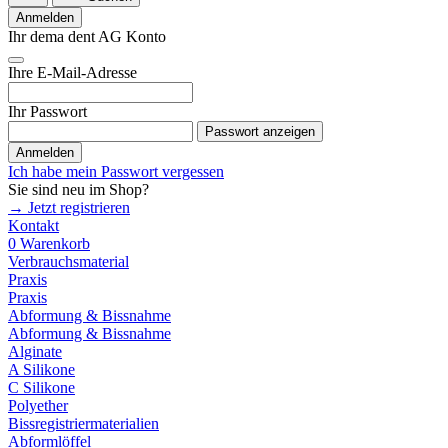
Anmelden
Ihr dema dent AG Konto
Ihre E-Mail-Adresse
Ihr Passwort
Passwort anzeigen
Anmelden
Ich habe mein Passwort vergessen
Sie sind neu im Shop?
→ Jetzt registrieren
Kontakt
0
Warenkorb
Verbrauchsmaterial
Praxis
Praxis
Abformung & Bissnahme
Abformung & Bissnahme
Alginate
A Silikone
C Silikone
Polyether
Bissregistriermaterialien
Abformlöffel