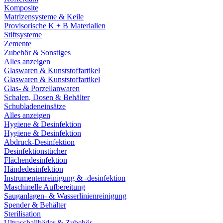
Komposite
Matrizensysteme & Keile
Provisorische K + B Materialien
Stiftsysteme
Zemente
Zubehör & Sonstiges
Alles anzeigen
Glaswaren & Kunststoffartikel
Glaswaren & Kunststoffartikel
Glas- & Porzellanwaren
Schalen, Dosen & Behälter
Schubladeneinsätze
Alles anzeigen
Hygiene & Desinfektion
Hygiene & Desinfektion
Abdruck-Desinfektion
Desinfektionstücher
Flächendesinfektion
Händedesinfektion
Instrumentenreinigung & -desinfektion
Maschinelle Aufbereitung
Sauganlagen- & Wasserlinienreinigung
Spender & Behälter
Sterilisation
Ultraschallbäder & Zubehör