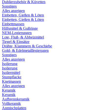
Dublierzubehör & Küvetten
Sonstiges
Alles anzeigen
Einbetten, Gießen & Löten
Einbetten, Gießen & Löten
Einbettmassen
Hilfsmittel & Gußringe
NEM-Legierungen
Lote, Fluß- & Abbeizmittel
Tiegel & Einsätze
Drähte, Klammern & Geschiebe
Gold- & Edelmetalllegierugen
Sonstiges
Alles anzeigen
Isolierung
Isolierung
Isoliermittel
Stumpflacke
Knetmassen
Alles anzeigen
Keramik
Keramik
Aufbrennkeramik
Vollkeramik
Anmischplatten