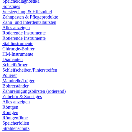
Speicheldiagnostika
Sonstiges
Versiegelung & Hilfsmittel
Zahnpasten & Pflegeprodukte
Zahn- und Interdentalbürsten
Alles anzeigen
Rotierende Instrumente
Rotierende Instrumente
Stahlinstrumente
Chirurgie-Bohrer
HM-Instrumente
Diamanten
Schleifkörper
Schleifscheiben/Finierstreifen
Polierer
Mandrelle/Träger
Bohrerständer
Zahnreinigungsbürsten (rotierend)
Zubehör & Sonstiges
Alles anzeigen
Röntgen
Röntgen
Röntgenfilme
Speicherfolien
Strahlenschutz