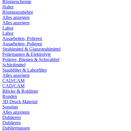
Röntgenchemie
Halter
Röntgenzubehör
Alles anzeigen
Alles anzeigen
Labor
Labor
Ausarbeiten, Polieren
Ausarbeiten, Polieren
Strahlmittel & Glanzstrahlmittel
Polierpasten & Elektrolyte
Polierer, Bürsten & Schwabbel
Schleifmittel
Staubfilter & Laborfilter
Alles anzeigen
CAD/CAM
CAD/CAM
Blöcke & Rohlinge
Ronden
3D Druck Material
Sonstige
Alles anzeigen
Dublieren
Dublieren
Dubliermassen