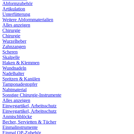
Abformzubehör
Artikulation
Unterfütterung
Weitere Abformmaterialien
Alles anzeigen
Chirurgie
Chirurgie
Wurzelheber
Zahnzangen
Scheren
Skalpelle
Haken & Klemmen
Wundnadeln
Nadelhalter
Spritzen & Kanülen
Tamponadestopfer
Nahtmaterial
Sonstige Chirurgie-Instrumente
Alles anzeigen
Einwegartikel, Arbeitsschutz
Einwegartikel, Arbeitsschutz
Anmischblöcke
Becher, Servietten & Tücher
Einmalinstrumente
Einmal OP-Zubehör