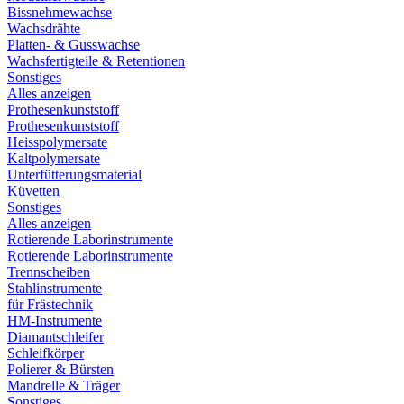
Bissnehmewachse
Wachsdrähte
Platten- & Gusswachse
Wachsfertigteile & Retentionen
Sonstiges
Alles anzeigen
Prothesenkunststoff
Prothesenkunststoff
Heisspolymersate
Kaltpolymersate
Unterfütterungsmaterial
Küvetten
Sonstiges
Alles anzeigen
Rotierende Laborinstrumente
Rotierende Laborinstrumente
Trennscheiben
Stahlinstrumente
für Frästechnik
HM-Instrumente
Diamantschleifer
Schleifkörper
Polierer & Bürsten
Mandrelle & Träger
Sonstiges