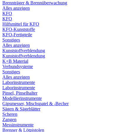
Brennträger & Brennüberwachung
Alles anzeigen
KFO
KFO
Hilfsmittel für KFO
KFO-Kunststoffe
KFO-Fertigteile
Sonstiges
Alles anzeigen
Kunststoffverblendung
Kunststoffverblendung
K+B Material
Verbundsysteme
Sonstiges
Alles anzeigen
Laborinstrumente
Laborinstrumente
Pinsel, Pinselhalter
Modellierinstrumente
Gipsmesser, Mischspatel & -Becher
Sägen & Sägeblätter
Scheren
Zangen
Messinstrumente
Brenner & Lötpistolen