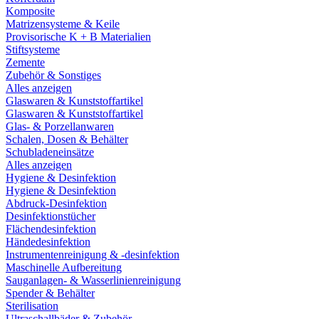
Komposite
Matrizensysteme & Keile
Provisorische K + B Materialien
Stiftsysteme
Zemente
Zubehör & Sonstiges
Alles anzeigen
Glaswaren & Kunststoffartikel
Glaswaren & Kunststoffartikel
Glas- & Porzellanwaren
Schalen, Dosen & Behälter
Schubladeneinsätze
Alles anzeigen
Hygiene & Desinfektion
Hygiene & Desinfektion
Abdruck-Desinfektion
Desinfektionstücher
Flächendesinfektion
Händedesinfektion
Instrumentenreinigung & -desinfektion
Maschinelle Aufbereitung
Sauganlagen- & Wasserlinienreinigung
Spender & Behälter
Sterilisation
Ultraschallbäder & Zubehör