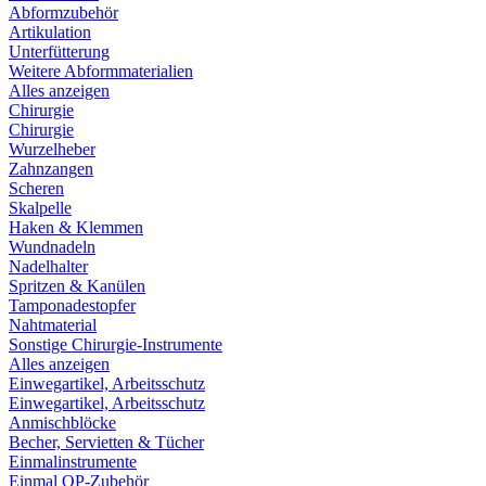
Abformzubehör
Artikulation
Unterfütterung
Weitere Abformmaterialien
Alles anzeigen
Chirurgie
Chirurgie
Wurzelheber
Zahnzangen
Scheren
Skalpelle
Haken & Klemmen
Wundnadeln
Nadelhalter
Spritzen & Kanülen
Tamponadestopfer
Nahtmaterial
Sonstige Chirurgie-Instrumente
Alles anzeigen
Einwegartikel, Arbeitsschutz
Einwegartikel, Arbeitsschutz
Anmischblöcke
Becher, Servietten & Tücher
Einmalinstrumente
Einmal OP-Zubehör