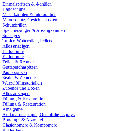
Einmalspritzen & -kanülen
Handschuhe
Mischkanülen & Intraoraltips
Mundschutz, Gesichtsmasken
Schutzbrillen
Speichersauger & Absaugkanülen
Sonstiges
Tupfer, Watterollen, Pellets
Alles anzeigen
Endodontie
Endodontie
Feilen & Reamer
Guttaperchaspitzen
Papierspitzen
Sealer & Zemente
Wurzelfüllmaterialien
Zubehör und Boxen
Alles anzeigen
Füllung & Restauration
Füllung & Restauration
Amalgame
Artikulationspapier, Occlufolie, -sprays
Bondings & Ätzmittel
Glasionomere & Kompomere
Kofferdam