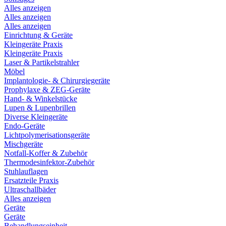
Alles anzeigen
Alles anzeigen
Alles anzeigen
Einrichtung & Geräte
Kleingeräte Praxis
Kleingeräte Praxis
Laser & Partikelstrahler
Möbel
Implantologie- & Chirurgiegeräte
Prophylaxe & ZEG-Geräte
Hand- & Winkelstücke
Lupen & Lupenbrillen
Diverse Kleingeräte
Endo-Geräte
Lichtpolymerisationsgeräte
Mischgeräte
Notfall-Koffer & Zubehör
Thermodesinfektor-Zubehör
Stuhlauflagen
Ersatzteile Praxis
Ultraschallbäder
Alles anzeigen
Geräte
Geräte
Behandlungseinheit