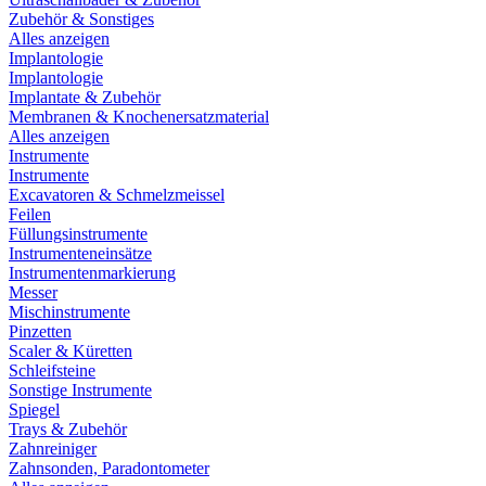
Zubehör & Sonstiges
Alles anzeigen
Implantologie
Implantologie
Implantate & Zubehör
Membranen & Knochenersatzmaterial
Alles anzeigen
Instrumente
Instrumente
Excavatoren & Schmelzmeissel
Feilen
Füllungsinstrumente
Instrumenteneinsätze
Instrumentenmarkierung
Messer
Mischinstrumente
Pinzetten
Scaler & Küretten
Schleifsteine
Sonstige Instrumente
Spiegel
Trays & Zubehör
Zahnreiniger
Zahnsonden, Paradontometer