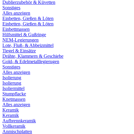
Dublierzubehör & Küvetten
Sonstiges
Alles anzeigen
Einbetten, Gießen & Löten
Einbetten, Gießen & Löten
Einbettmassen
Hilfsmittel & Gußringe
NEM-Legierungen
Lote, Fluß- & Abbeizmittel
Tiegel & Einsätze
Drähte, Klammern & Geschiebe
Gold- & Edelmetalllegierugen
Sonstiges
Alles anzeigen
Isolierung
Isolierung
Isoliermittel
Stumpflacke
Knetmassen
Alles anzeigen
Keramik
Keramik
Aufbrennkeramik
Vollkeramik
Anmischplatten