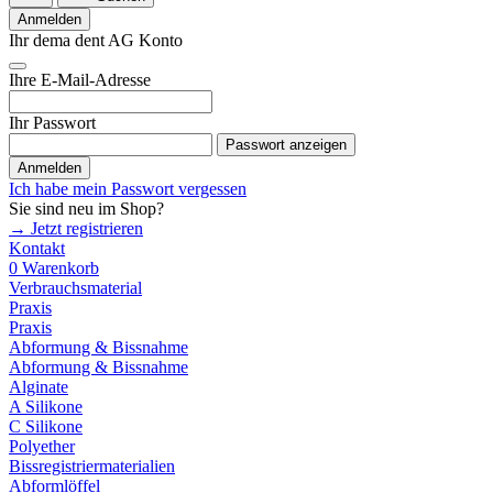
Anmelden
Ihr dema dent AG Konto
Ihre E-Mail-Adresse
Ihr Passwort
Passwort anzeigen
Anmelden
Ich habe mein Passwort vergessen
Sie sind neu im Shop?
→ Jetzt registrieren
Kontakt
0
Warenkorb
Verbrauchsmaterial
Praxis
Praxis
Abformung & Bissnahme
Abformung & Bissnahme
Alginate
A Silikone
C Silikone
Polyether
Bissregistriermaterialien
Abformlöffel