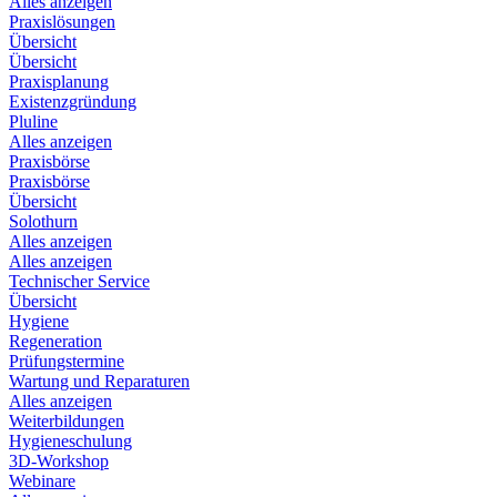
Alles anzeigen
Praxislösungen
Übersicht
Übersicht
Praxisplanung
Existenzgründung
Pluline
Alles anzeigen
Praxisbörse
Praxisbörse
Übersicht
Solothurn
Alles anzeigen
Alles anzeigen
Technischer Service
Übersicht
Hygiene
Regeneration
Prüfungstermine
Wartung und Reparaturen
Alles anzeigen
Weiterbildungen
Hygieneschulung
3D-Workshop
Webinare