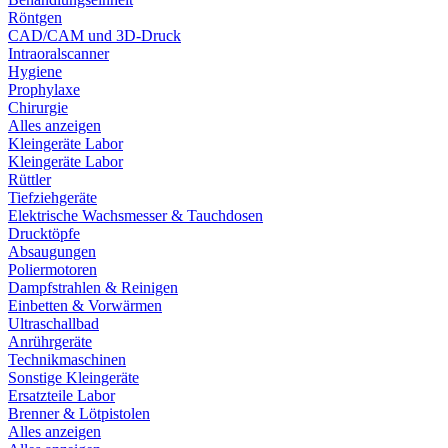
Röntgen
CAD/CAM und 3D-Druck
Intraoralscanner
Hygiene
Prophylaxe
Chirurgie
Alles anzeigen
Kleingeräte Labor
Kleingeräte Labor
Rüttler
Tiefziehgeräte
Elektrische Wachsmesser & Tauchdosen
Drucktöpfe
Absaugungen
Poliermotoren
Dampfstrahlen & Reinigen
Einbetten & Vorwärmen
Ultraschallbad
Anrührgeräte
Technikmaschinen
Sonstige Kleingeräte
Ersatzteile Labor
Brenner & Lötpistolen
Alles anzeigen