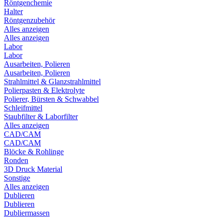
Röntgenchemie
Halter
Röntgenzubehör
Alles anzeigen
Alles anzeigen
Labor
Labor
Ausarbeiten, Polieren
Ausarbeiten, Polieren
Strahlmittel & Glanzstrahlmittel
Polierpasten & Elektrolyte
Polierer, Bürsten & Schwabbel
Schleifmittel
Staubfilter & Laborfilter
Alles anzeigen
CAD/CAM
CAD/CAM
Blöcke & Rohlinge
Ronden
3D Druck Material
Sonstige
Alles anzeigen
Dublieren
Dublieren
Dubliermassen