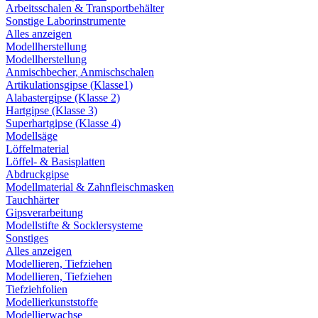
Arbeitsschalen & Transportbehälter
Sonstige Laborinstrumente
Alles anzeigen
Modellherstellung
Modellherstellung
Anmischbecher, Anmischschalen
Artikulationsgipse (Klasse1)
Alabastergipse (Klasse 2)
Hartgipse (Klasse 3)
Superhartgipse (Klasse 4)
Modellsäge
Löffelmaterial
Löffel- & Basisplatten
Abdruckgipse
Modellmaterial & Zahnfleischmasken
Tauchhärter
Gipsverarbeitung
Modellstifte & Socklersysteme
Sonstiges
Alles anzeigen
Modellieren, Tiefziehen
Modellieren, Tiefziehen
Tiefziehfolien
Modellierkunststoffe
Modellierwachse