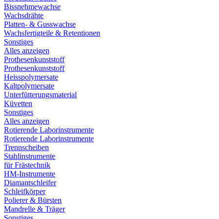
Bissnehmewachse
Wachsdrähte
Platten- & Gusswachse
Wachsfertigteile & Retentionen
Sonstiges
Alles anzeigen
Prothesenkunststoff
Prothesenkunststoff
Heisspolymersate
Kaltpolymersate
Unterfütterungsmaterial
Küvetten
Sonstiges
Alles anzeigen
Rotierende Laborinstrumente
Rotierende Laborinstrumente
Trennscheiben
Stahlinstrumente
für Frästechnik
HM-Instrumente
Diamantschleifer
Schleifkörper
Polierer & Bürsten
Mandrelle & Träger
Sonstiges