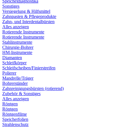
Speicheldiagnostika
Sonstiges
Versiegelung & Hilfsmittel
Zahnpasten & Pflegeprodukte
Zahn- und Interdentalbürsten
Alles anzeigen
Rotierende Instrumente
Rotierende Instrumente
Stahlinstrumente
Chirurgie-Bohrer
HM-Instrumente
Diamanten
Schleifkörper
Schleifscheiben/Finierstreifen
Polierer
Mandrelle/Träger
Bohrerständer
Zahnreinigungsbürsten (rotierend)
Zubehör & Sonstiges
Alles anzeigen
Röntgen
Röntgen
Röntgenfilme
Speicherfolien
Strahlenschutz