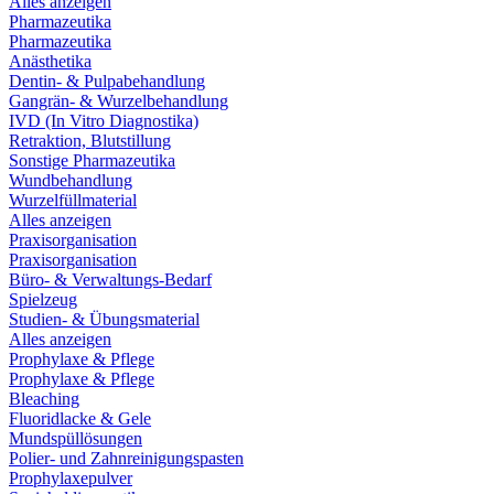
Alles anzeigen
Pharmazeutika
Pharmazeutika
Anästhetika
Dentin- & Pulpabehandlung
Gangrän- & Wurzelbehandlung
IVD (In Vitro Diagnostika)
Retraktion, Blutstillung
Sonstige Pharmazeutika
Wundbehandlung
Wurzelfüllmaterial
Alles anzeigen
Praxisorganisation
Praxisorganisation
Büro- & Verwaltungs-Bedarf
Spielzeug
Studien- & Übungsmaterial
Alles anzeigen
Prophylaxe & Pflege
Prophylaxe & Pflege
Bleaching
Fluoridlacke & Gele
Mundspüllösungen
Polier- und Zahnreinigungspasten
Prophylaxepulver