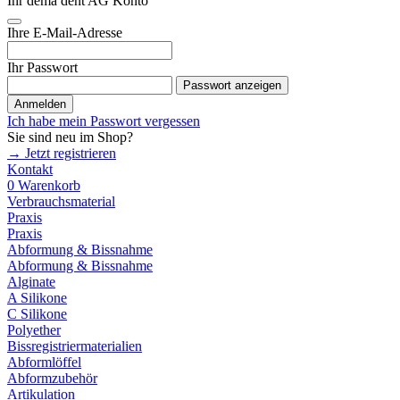
Ihr dema dent AG Konto
Ihre E-Mail-Adresse
Ihr Passwort
Passwort anzeigen
Anmelden
Ich habe mein Passwort vergessen
Sie sind neu im Shop?
→ Jetzt registrieren
Kontakt
0
Warenkorb
Verbrauchsmaterial
Praxis
Praxis
Abformung & Bissnahme
Abformung & Bissnahme
Alginate
A Silikone
C Silikone
Polyether
Bissregistriermaterialien
Abformlöffel
Abformzubehör
Artikulation