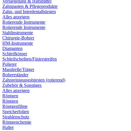
Versiegelung & Hilfsmittel
Zahnpasten & Pflegeprodukte
Zahn- und Interdentalbürsten
Alles anzeigen
Rotierende Instrumente
Rotierende Instrumente
Stahlinstrumente
Chirurgie-Bohrer
HM-Instrumente
Diamanten
Schleifkörper
Schleifscheiben/Finierstreifen
Polierer
Mandrelle/Träger
Bohrerständer
Zahnreinigungsbürsten (rotierend)
Zubehör & Sonstiges
Alles anzeigen
Röntgen
Röntgen
Röntgenfilme
Speicherfolien
Strahlenschutz
Röntgenchemie
Halter