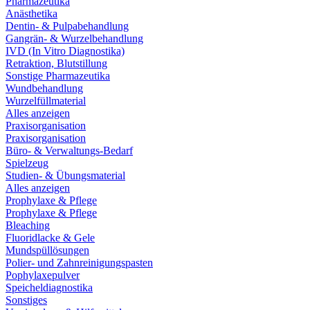
Pharmazeutika
Anästhetika
Dentin- & Pulpabehandlung
Gangrän- & Wurzelbehandlung
IVD (In Vitro Diagnostika)
Retraktion, Blutstillung
Sonstige Pharmazeutika
Wundbehandlung
Wurzelfüllmaterial
Alles anzeigen
Praxisorganisation
Praxisorganisation
Büro- & Verwaltungs-Bedarf
Spielzeug
Studien- & Übungsmaterial
Alles anzeigen
Prophylaxe & Pflege
Prophylaxe & Pflege
Bleaching
Fluoridlacke & Gele
Mundspüllösungen
Polier- und Zahnreinigungspasten
Pophylaxepulver
Speicheldiagnostika
Sonstiges