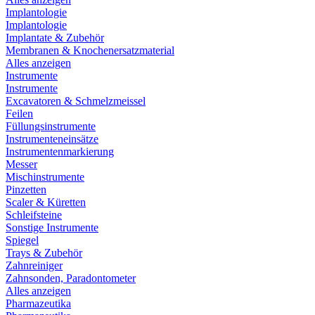
Implantologie
Implantologie
Implantate & Zubehör
Membranen & Knochenersatzmaterial
Alles anzeigen
Instrumente
Instrumente
Excavatoren & Schmelzmeissel
Feilen
Füllungsinstrumente
Instrumenteneinsätze
Instrumentenmarkierung
Messer
Mischinstrumente
Pinzetten
Scaler & Küretten
Schleifsteine
Sonstige Instrumente
Spiegel
Trays & Zubehör
Zahnreiniger
Zahnsonden, Paradontometer
Alles anzeigen
Pharmazeutika