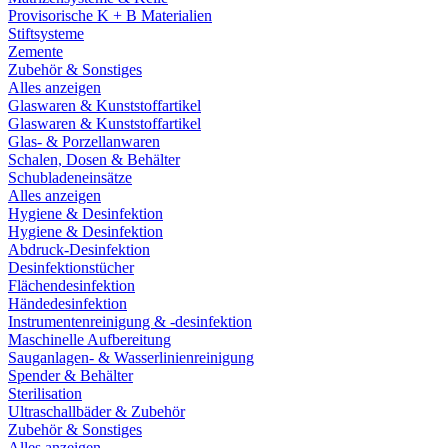
Provisorische K + B Materialien
Stiftsysteme
Zemente
Zubehör & Sonstiges
Alles anzeigen
Glaswaren & Kunststoffartikel
Glaswaren & Kunststoffartikel
Glas- & Porzellanwaren
Schalen, Dosen & Behälter
Schubladeneinsätze
Alles anzeigen
Hygiene & Desinfektion
Hygiene & Desinfektion
Abdruck-Desinfektion
Desinfektionstücher
Flächendesinfektion
Händedesinfektion
Instrumentenreinigung & -desinfektion
Maschinelle Aufbereitung
Sauganlagen- & Wasserlinienreinigung
Spender & Behälter
Sterilisation
Ultraschallbäder & Zubehör
Zubehör & Sonstiges
Alles anzeigen