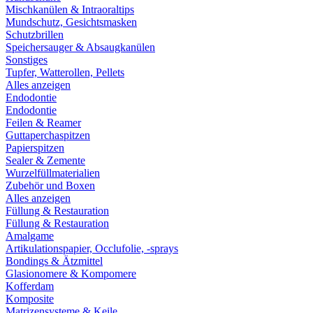
Mischkanülen & Intraoraltips
Mundschutz, Gesichtsmasken
Schutzbrillen
Speichersauger & Absaugkanülen
Sonstiges
Tupfer, Watterollen, Pellets
Alles anzeigen
Endodontie
Endodontie
Feilen & Reamer
Guttaperchaspitzen
Papierspitzen
Sealer & Zemente
Wurzelfüllmaterialien
Zubehör und Boxen
Alles anzeigen
Füllung & Restauration
Füllung & Restauration
Amalgame
Artikulationspapier, Occlufolie, -sprays
Bondings & Ätzmittel
Glasionomere & Kompomere
Kofferdam
Komposite
Matrizensysteme & Keile