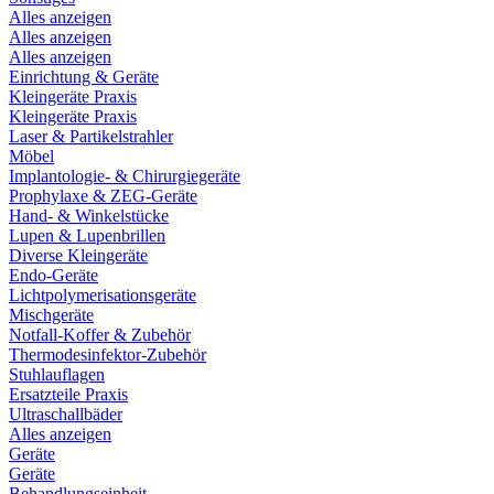
Alles anzeigen
Alles anzeigen
Alles anzeigen
Einrichtung & Geräte
Kleingeräte Praxis
Kleingeräte Praxis
Laser & Partikelstrahler
Möbel
Implantologie- & Chirurgiegeräte
Prophylaxe & ZEG-Geräte
Hand- & Winkelstücke
Lupen & Lupenbrillen
Diverse Kleingeräte
Endo-Geräte
Lichtpolymerisationsgeräte
Mischgeräte
Notfall-Koffer & Zubehör
Thermodesinfektor-Zubehör
Stuhlauflagen
Ersatzteile Praxis
Ultraschallbäder
Alles anzeigen
Geräte
Geräte
Behandlungseinheit