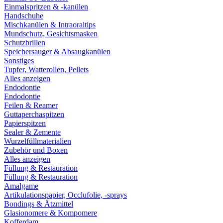
Einmalspritzen & -kanülen
Handschuhe
Mischkanülen & Intraoraltips
Mundschutz, Gesichtsmasken
Schutzbrillen
Speichersauger & Absaugkanülen
Sonstiges
Tupfer, Watterollen, Pellets
Alles anzeigen
Endodontie
Endodontie
Feilen & Reamer
Guttaperchaspitzen
Papierspitzen
Sealer & Zemente
Wurzelfüllmaterialien
Zubehör und Boxen
Alles anzeigen
Füllung & Restauration
Füllung & Restauration
Amalgame
Artikulationspapier, Occlufolie, -sprays
Bondings & Ätzmittel
Glasionomere & Kompomere
Kofferdam