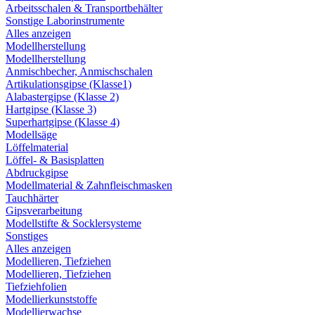
Arbeitsschalen & Transportbehälter
Sonstige Laborinstrumente
Alles anzeigen
Modellherstellung
Modellherstellung
Anmischbecher, Anmischschalen
Artikulationsgipse (Klasse1)
Alabastergipse (Klasse 2)
Hartgipse (Klasse 3)
Superhartgipse (Klasse 4)
Modellsäge
Löffelmaterial
Löffel- & Basisplatten
Abdruckgipse
Modellmaterial & Zahnfleischmasken
Tauchhärter
Gipsverarbeitung
Modellstifte & Socklersysteme
Sonstiges
Alles anzeigen
Modellieren, Tiefziehen
Modellieren, Tiefziehen
Tiefziehfolien
Modellierkunststoffe
Modellierwachse