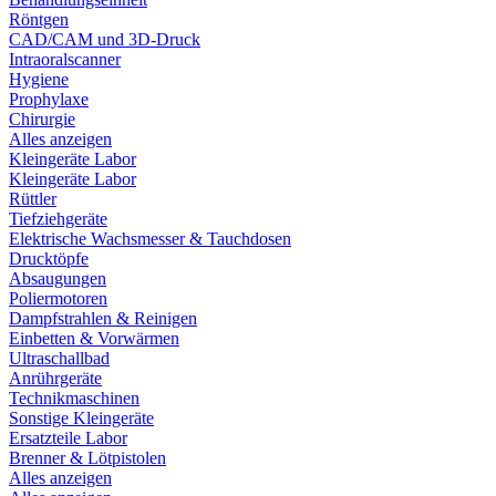
Röntgen
CAD/CAM und 3D-Druck
Intraoralscanner
Hygiene
Prophylaxe
Chirurgie
Alles anzeigen
Kleingeräte Labor
Kleingeräte Labor
Rüttler
Tiefziehgeräte
Elektrische Wachsmesser & Tauchdosen
Drucktöpfe
Absaugungen
Poliermotoren
Dampfstrahlen & Reinigen
Einbetten & Vorwärmen
Ultraschallbad
Anrührgeräte
Technikmaschinen
Sonstige Kleingeräte
Ersatzteile Labor
Brenner & Lötpistolen
Alles anzeigen