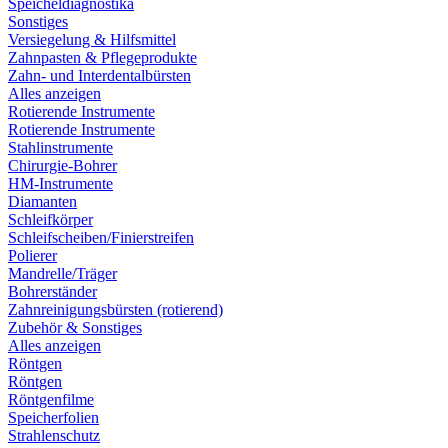
Speicheldiagnostika
Sonstiges
Versiegelung & Hilfsmittel
Zahnpasten & Pflegeprodukte
Zahn- und Interdentalbürsten
Alles anzeigen
Rotierende Instrumente
Rotierende Instrumente
Stahlinstrumente
Chirurgie-Bohrer
HM-Instrumente
Diamanten
Schleifkörper
Schleifscheiben/Finierstreifen
Polierer
Mandrelle/Träger
Bohrerständer
Zahnreinigungsbürsten (rotierend)
Zubehör & Sonstiges
Alles anzeigen
Röntgen
Röntgen
Röntgenfilme
Speicherfolien
Strahlenschutz