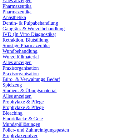
Alles anzeigen
Pharmazeutika
Pharmazeutika
Anästhetika
Dentin- & Pulpabehandlung
Gangrän- & Wurzelbehandlung
IVD (In Vitro Diagnostika)
Retraktion, Blutstillung
Sonstige Pharmazeutika
Wundbehandlung
Wurzelfüllmaterial
Alles anzeigen
Praxisorganisation
Praxisorganisation
Büro- & Verwaltungs-Bedarf
Spielzeug
Studien- & Übungsmaterial
Alles anzeigen
Prophylaxe & Pflege
Prophylaxe & Pflege
Bleaching
Fluoridlacke & Gele
Mundspüllösungen
Polier- und Zahnreinigungspasten
Prophylaxepulver