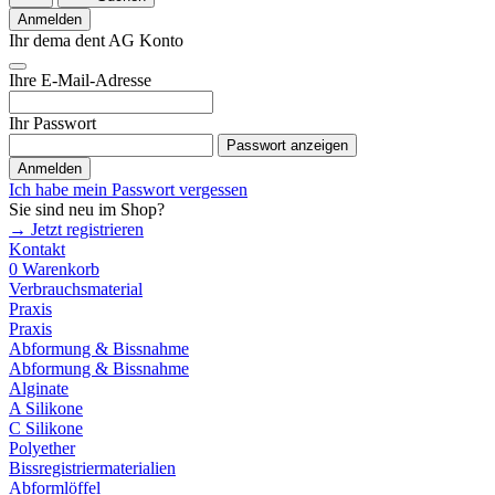
Anmelden
Ihr dema dent AG Konto
Ihre E-Mail-Adresse
Ihr Passwort
Passwort anzeigen
Anmelden
Ich habe mein Passwort vergessen
Sie sind neu im Shop?
→ Jetzt registrieren
Kontakt
0
Warenkorb
Verbrauchsmaterial
Praxis
Praxis
Abformung & Bissnahme
Abformung & Bissnahme
Alginate
A Silikone
C Silikone
Polyether
Bissregistriermaterialien
Abformlöffel