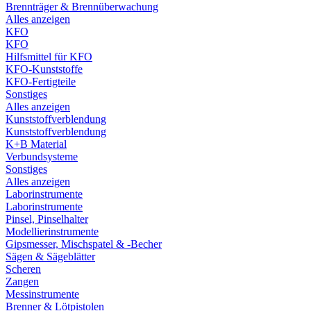
Brennträger & Brennüberwachung
Alles anzeigen
KFO
KFO
Hilfsmittel für KFO
KFO-Kunststoffe
KFO-Fertigteile
Sonstiges
Alles anzeigen
Kunststoffverblendung
Kunststoffverblendung
K+B Material
Verbundsysteme
Sonstiges
Alles anzeigen
Laborinstrumente
Laborinstrumente
Pinsel, Pinselhalter
Modellierinstrumente
Gipsmesser, Mischspatel & -Becher
Sägen & Sägeblätter
Scheren
Zangen
Messinstrumente
Brenner & Lötpistolen