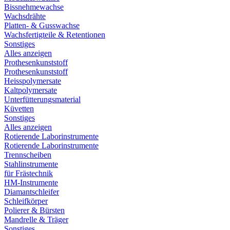
Bissnehmewachse
Wachsdrähte
Platten- & Gusswachse
Wachsfertigteile & Retentionen
Sonstiges
Alles anzeigen
Prothesenkunststoff
Prothesenkunststoff
Heisspolymersate
Kaltpolymersate
Unterfütterungsmaterial
Küvetten
Sonstiges
Alles anzeigen
Rotierende Laborinstrumente
Rotierende Laborinstrumente
Trennscheiben
Stahlinstrumente
für Frästechnik
HM-Instrumente
Diamantschleifer
Schleifkörper
Polierer & Bürsten
Mandrelle & Träger
Sonstiges