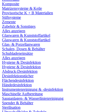
Komposite
Matrizensysteme & Keile
Provisorische K + B Materialien
Stiftsysteme
Zemente
Zubehör & Sonstiges
Alles anzeigen
Glaswaren & Kunststoffartikel
Glaswaren & Kunststoffartikel
Glas- & Porzellanwaren
Schalen, Dosen & Behälter
Schubladeneinsätze
Alles anzeigen
Hygiene & Desinfektion
Hygiene & Desinfektion
Abdruck-Desinfektion
Desinfektionstücher
Flächendesinfektion
Händedesinfektion
Instrumentenreinigung & -desinfektion
Maschinelle Aufbereitung
Sauganlagen- & Wasserlinienreinigung
Spender & Behälter
Sterilisation
Ultraschallbäder & Zubehör