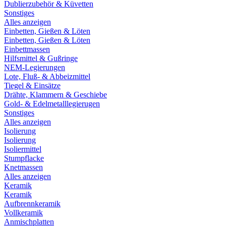
Dublierzubehör & Küvetten
Sonstiges
Alles anzeigen
Einbetten, Gießen & Löten
Einbetten, Gießen & Löten
Einbettmassen
Hilfsmittel & Gußringe
NEM-Legierungen
Lote, Fluß- & Abbeizmittel
Tiegel & Einsätze
Drähte, Klammern & Geschiebe
Gold- & Edelmetalllegierugen
Sonstiges
Alles anzeigen
Isolierung
Isolierung
Isoliermittel
Stumpflacke
Knetmassen
Alles anzeigen
Keramik
Keramik
Aufbrennkeramik
Vollkeramik
Anmischplatten