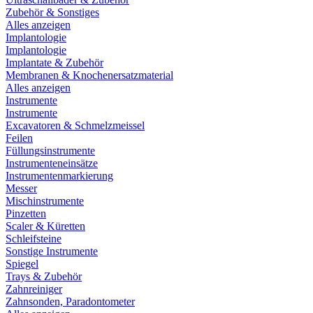
Zubehör & Sonstiges
Alles anzeigen
Implantologie
Implantologie
Implantate & Zubehör
Membranen & Knochenersatzmaterial
Alles anzeigen
Instrumente
Instrumente
Excavatoren & Schmelzmeissel
Feilen
Füllungsinstrumente
Instrumenteneinsätze
Instrumentenmarkierung
Messer
Mischinstrumente
Pinzetten
Scaler & Küretten
Schleifsteine
Sonstige Instrumente
Spiegel
Trays & Zubehör
Zahnreiniger
Zahnsonden, Paradontometer