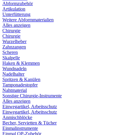
Abformzubehör
Artikulation
Unterfütterung
Weitere Abformmaterialien
Alles anzeigen
Chirurgie
Chirurgie
Wurzelheber
Zahnzangen
Scheren
Skalpelle
Haken & Klemmen
Wundnadeln
Nadelhalter
Spritzen & Kanülen
Tamponadestopfer
Nahtmaterial
Sonstige Chirurgie-Instrumente
Alles anzeigen
Einwegartikel, Arbeitsschutz
Einwegartikel, Arbeitsschutz
Anmischblöcke
Becher, Servietten & Tücher
Einmalinstrumente
Einmal OP-Zubehör