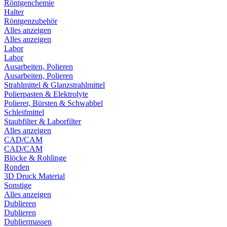
Röntgenchemie
Halter
Röntgenzubehör
Alles anzeigen
Alles anzeigen
Labor
Labor
Ausarbeiten, Polieren
Ausarbeiten, Polieren
Strahlmittel & Glanzstrahlmittel
Polierpasten & Elektrolyte
Polierer, Bürsten & Schwabbel
Schleifmittel
Staubfilter & Laborfilter
Alles anzeigen
CAD/CAM
CAD/CAM
Blöcke & Rohlinge
Ronden
3D Druck Material
Sonstige
Alles anzeigen
Dublieren
Dublieren
Dubliermassen