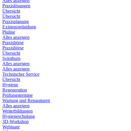
Alles anzeigen
Praxislösungen
Übersicht
Übersicht
Praxisplanung
Existenzgründung
Pluline
Alles anzeigen
Praxisbörse
Praxisbörse
Übersicht
Solothurn
Alles anzeigen
Alles anzeigen
Technischer Service
Übersicht
Hygiene
Regeneration
Prüfungstermine
Wartung und Reparaturen
Alles anzeigen
Weiterbildungen
Hygieneschulung
3D-Workshop
Webinare