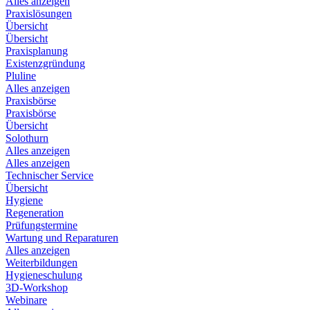
Alles anzeigen
Praxislösungen
Übersicht
Übersicht
Praxisplanung
Existenzgründung
Pluline
Alles anzeigen
Praxisbörse
Praxisbörse
Übersicht
Solothurn
Alles anzeigen
Alles anzeigen
Technischer Service
Übersicht
Hygiene
Regeneration
Prüfungstermine
Wartung und Reparaturen
Alles anzeigen
Weiterbildungen
Hygieneschulung
3D-Workshop
Webinare