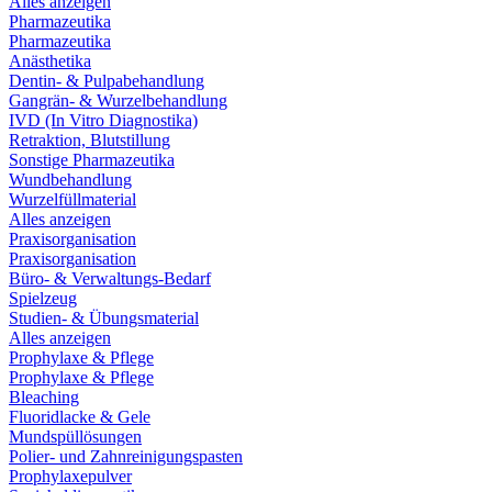
Alles anzeigen
Pharmazeutika
Pharmazeutika
Anästhetika
Dentin- & Pulpabehandlung
Gangrän- & Wurzelbehandlung
IVD (In Vitro Diagnostika)
Retraktion, Blutstillung
Sonstige Pharmazeutika
Wundbehandlung
Wurzelfüllmaterial
Alles anzeigen
Praxisorganisation
Praxisorganisation
Büro- & Verwaltungs-Bedarf
Spielzeug
Studien- & Übungsmaterial
Alles anzeigen
Prophylaxe & Pflege
Prophylaxe & Pflege
Bleaching
Fluoridlacke & Gele
Mundspüllösungen
Polier- und Zahnreinigungspasten
Prophylaxepulver