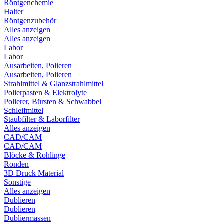
Röntgenchemie
Halter
Röntgenzubehör
Alles anzeigen
Alles anzeigen
Labor
Labor
Ausarbeiten, Polieren
Ausarbeiten, Polieren
Strahlmittel & Glanzstrahlmittel
Polierpasten & Elektrolyte
Polierer, Bürsten & Schwabbel
Schleifmittel
Staubfilter & Laborfilter
Alles anzeigen
CAD/CAM
CAD/CAM
Blöcke & Rohlinge
Ronden
3D Druck Material
Sonstige
Alles anzeigen
Dublieren
Dublieren
Dubliermassen