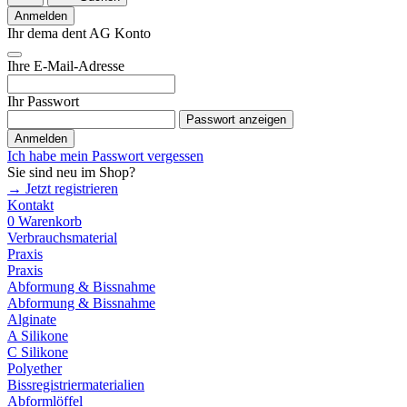
Anmelden
Ihr dema dent AG Konto
Ihre E-Mail-Adresse
Ihr Passwort
Passwort anzeigen
Anmelden
Ich habe mein Passwort vergessen
Sie sind neu im Shop?
→ Jetzt registrieren
Kontakt
0
Warenkorb
Verbrauchsmaterial
Praxis
Praxis
Abformung & Bissnahme
Abformung & Bissnahme
Alginate
A Silikone
C Silikone
Polyether
Bissregistriermaterialien
Abformlöffel