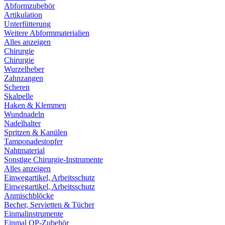
Abformzubehör
Artikulation
Unterfütterung
Weitere Abformmaterialien
Alles anzeigen
Chirurgie
Chirurgie
Wurzelheber
Zahnzangen
Scheren
Skalpelle
Haken & Klemmen
Wundnadeln
Nadelhalter
Spritzen & Kanülen
Tamponadestopfer
Nahtmaterial
Sonstige Chirurgie-Instrumente
Alles anzeigen
Einwegartikel, Arbeitsschutz
Einwegartikel, Arbeitsschutz
Anmischblöcke
Becher, Servietten & Tücher
Einmalinstrumente
Einmal OP-Zubehör