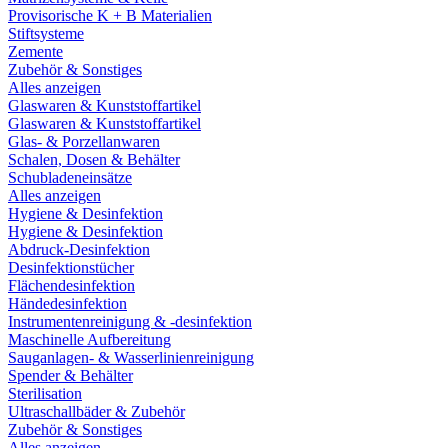
Provisorische K + B Materialien
Stiftsysteme
Zemente
Zubehör & Sonstiges
Alles anzeigen
Glaswaren & Kunststoffartikel
Glaswaren & Kunststoffartikel
Glas- & Porzellanwaren
Schalen, Dosen & Behälter
Schubladeneinsätze
Alles anzeigen
Hygiene & Desinfektion
Hygiene & Desinfektion
Abdruck-Desinfektion
Desinfektionstücher
Flächendesinfektion
Händedesinfektion
Instrumentenreinigung & -desinfektion
Maschinelle Aufbereitung
Sauganlagen- & Wasserlinienreinigung
Spender & Behälter
Sterilisation
Ultraschallbäder & Zubehör
Zubehör & Sonstiges
Alles anzeigen