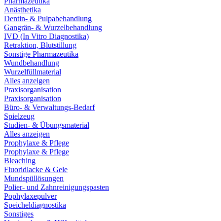
Pharmazeutika
Anästhetika
Dentin- & Pulpabehandlung
Gangrän- & Wurzelbehandlung
IVD (In Vitro Diagnostika)
Retraktion, Blutstillung
Sonstige Pharmazeutika
Wundbehandlung
Wurzelfüllmaterial
Alles anzeigen
Praxisorganisation
Praxisorganisation
Büro- & Verwaltungs-Bedarf
Spielzeug
Studien- & Übungsmaterial
Alles anzeigen
Prophylaxe & Pflege
Prophylaxe & Pflege
Bleaching
Fluoridlacke & Gele
Mundspüllösungen
Polier- und Zahnreinigungspasten
Pophylaxepulver
Speicheldiagnostika
Sonstiges