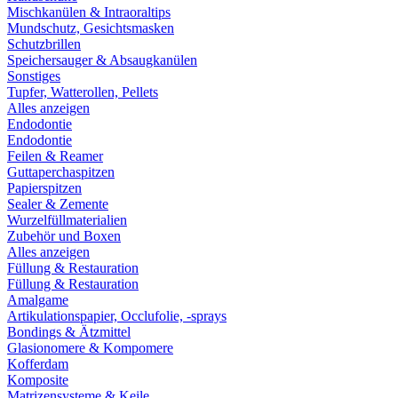
Mischkanülen & Intraoraltips
Mundschutz, Gesichtsmasken
Schutzbrillen
Speichersauger & Absaugkanülen
Sonstiges
Tupfer, Watterollen, Pellets
Alles anzeigen
Endodontie
Endodontie
Feilen & Reamer
Guttaperchaspitzen
Papierspitzen
Sealer & Zemente
Wurzelfüllmaterialien
Zubehör und Boxen
Alles anzeigen
Füllung & Restauration
Füllung & Restauration
Amalgame
Artikulationspapier, Occlufolie, -sprays
Bondings & Ätzmittel
Glasionomere & Kompomere
Kofferdam
Komposite
Matrizensysteme & Keile