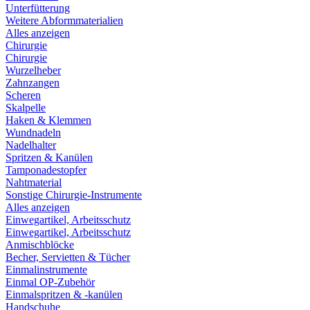
Unterfütterung
Weitere Abformmaterialien
Alles anzeigen
Chirurgie
Chirurgie
Wurzelheber
Zahnzangen
Scheren
Skalpelle
Haken & Klemmen
Wundnadeln
Nadelhalter
Spritzen & Kanülen
Tamponadestopfer
Nahtmaterial
Sonstige Chirurgie-Instrumente
Alles anzeigen
Einwegartikel, Arbeitsschutz
Einwegartikel, Arbeitsschutz
Anmischblöcke
Becher, Servietten & Tücher
Einmalinstrumente
Einmal OP-Zubehör
Einmalspritzen & -kanülen
Handschuhe