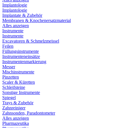
Implantologie
Implantologie
Implantate & Zubehör
Membranen & Knochenersatzmaterial
Alles anzeigen
Instrumente
Instrumente
Excavatoren & Schmelzmeissel
Feilen
Füllungsinstrumente
Instrumenteneinsätze
Instrumentenmarkierung
Messer
Mischinstrumente
Pinzetten
Scaler & Küretten
Schleifsteine
Sonstige Instrumente
Spiegel
Trays & Zubehör
Zahnreiniger
Zahnsonden, Paradontometer
Alles anzeigen
Pharmazeutika