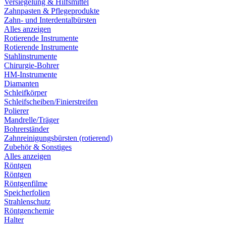
Versiegelung & Hilfsmittel
Zahnpasten & Pflegeprodukte
Zahn- und Interdentalbürsten
Alles anzeigen
Rotierende Instrumente
Rotierende Instrumente
Stahlinstrumente
Chirurgie-Bohrer
HM-Instrumente
Diamanten
Schleifkörper
Schleifscheiben/Finierstreifen
Polierer
Mandrelle/Träger
Bohrerständer
Zahnreinigungsbürsten (rotierend)
Zubehör & Sonstiges
Alles anzeigen
Röntgen
Röntgen
Röntgenfilme
Speicherfolien
Strahlenschutz
Röntgenchemie
Halter