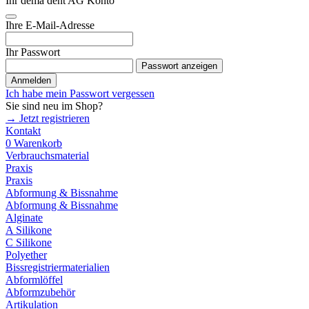
Ihr dema dent AG Konto
Ihre E-Mail-Adresse
Ihr Passwort
Passwort anzeigen
Anmelden
Ich habe mein Passwort vergessen
Sie sind neu im Shop?
→ Jetzt registrieren
Kontakt
0
Warenkorb
Verbrauchsmaterial
Praxis
Praxis
Abformung & Bissnahme
Abformung & Bissnahme
Alginate
A Silikone
C Silikone
Polyether
Bissregistriermaterialien
Abformlöffel
Abformzubehör
Artikulation