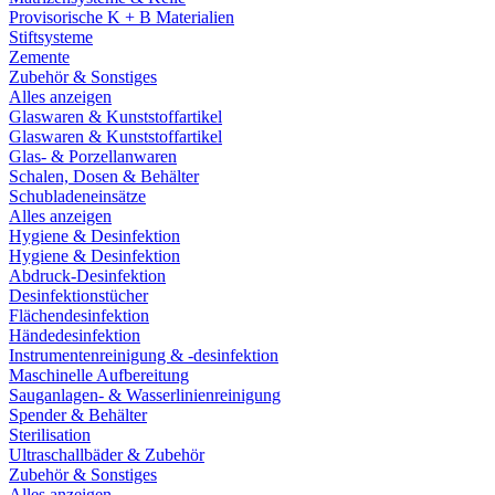
Provisorische K + B Materialien
Stiftsysteme
Zemente
Zubehör & Sonstiges
Alles anzeigen
Glaswaren & Kunststoffartikel
Glaswaren & Kunststoffartikel
Glas- & Porzellanwaren
Schalen, Dosen & Behälter
Schubladeneinsätze
Alles anzeigen
Hygiene & Desinfektion
Hygiene & Desinfektion
Abdruck-Desinfektion
Desinfektionstücher
Flächendesinfektion
Händedesinfektion
Instrumentenreinigung & -desinfektion
Maschinelle Aufbereitung
Sauganlagen- & Wasserlinienreinigung
Spender & Behälter
Sterilisation
Ultraschallbäder & Zubehör
Zubehör & Sonstiges
Alles anzeigen