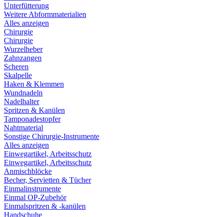
Unterfütterung
Weitere Abformmaterialien
Alles anzeigen
Chirurgie
Chirurgie
Wurzelheber
Zahnzangen
Scheren
Skalpelle
Haken & Klemmen
Wundnadeln
Nadelhalter
Spritzen & Kanülen
Tamponadestopfer
Nahtmaterial
Sonstige Chirurgie-Instrumente
Alles anzeigen
Einwegartikel, Arbeitsschutz
Einwegartikel, Arbeitsschutz
Anmischblöcke
Becher, Servietten & Tücher
Einmalinstrumente
Einmal OP-Zubehör
Einmalspritzen & -kanülen
Handschuhe