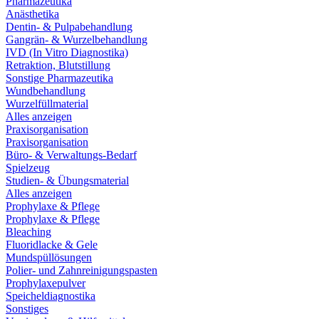
Pharmazeutika
Anästhetika
Dentin- & Pulpabehandlung
Gangrän- & Wurzelbehandlung
IVD (In Vitro Diagnostika)
Retraktion, Blutstillung
Sonstige Pharmazeutika
Wundbehandlung
Wurzelfüllmaterial
Alles anzeigen
Praxisorganisation
Praxisorganisation
Büro- & Verwaltungs-Bedarf
Spielzeug
Studien- & Übungsmaterial
Alles anzeigen
Prophylaxe & Pflege
Prophylaxe & Pflege
Bleaching
Fluoridlacke & Gele
Mundspüllösungen
Polier- und Zahnreinigungspasten
Prophylaxepulver
Speicheldiagnostika
Sonstiges