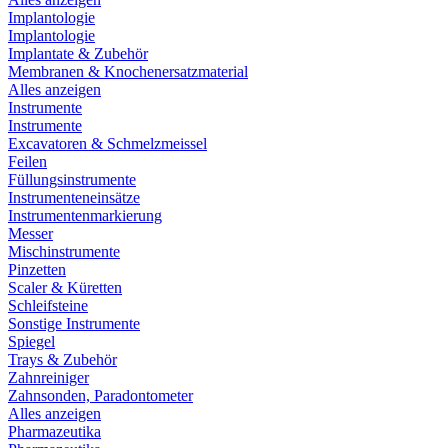
Implantologie
Implantologie
Implantate & Zubehör
Membranen & Knochenersatzmaterial
Alles anzeigen
Instrumente
Instrumente
Excavatoren & Schmelzmeissel
Feilen
Füllungsinstrumente
Instrumenteneinsätze
Instrumentenmarkierung
Messer
Mischinstrumente
Pinzetten
Scaler & Küretten
Schleifsteine
Sonstige Instrumente
Spiegel
Trays & Zubehör
Zahnreiniger
Zahnsonden, Paradontometer
Alles anzeigen
Pharmazeutika