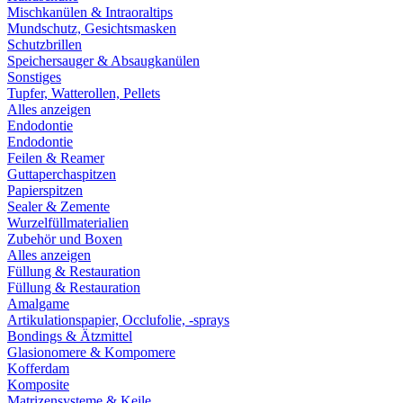
Mischkanülen & Intraoraltips
Mundschutz, Gesichtsmasken
Schutzbrillen
Speichersauger & Absaugkanülen
Sonstiges
Tupfer, Watterollen, Pellets
Alles anzeigen
Endodontie
Endodontie
Feilen & Reamer
Guttaperchaspitzen
Papierspitzen
Sealer & Zemente
Wurzelfüllmaterialien
Zubehör und Boxen
Alles anzeigen
Füllung & Restauration
Füllung & Restauration
Amalgame
Artikulationspapier, Occlufolie, -sprays
Bondings & Ätzmittel
Glasionomere & Kompomere
Kofferdam
Komposite
Matrizensysteme & Keile