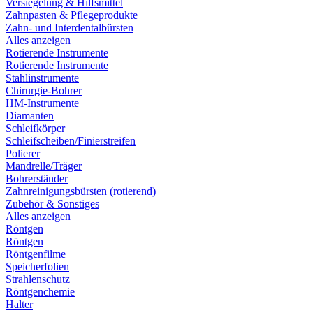
Versiegelung & Hilfsmittel
Zahnpasten & Pflegeprodukte
Zahn- und Interdentalbürsten
Alles anzeigen
Rotierende Instrumente
Rotierende Instrumente
Stahlinstrumente
Chirurgie-Bohrer
HM-Instrumente
Diamanten
Schleifkörper
Schleifscheiben/Finierstreifen
Polierer
Mandrelle/Träger
Bohrerständer
Zahnreinigungsbürsten (rotierend)
Zubehör & Sonstiges
Alles anzeigen
Röntgen
Röntgen
Röntgenfilme
Speicherfolien
Strahlenschutz
Röntgenchemie
Halter