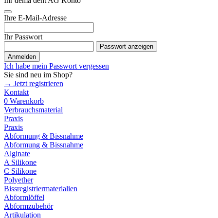
Ihr dema dent AG Konto
Ihre E-Mail-Adresse
Ihr Passwort
Passwort anzeigen
Anmelden
Ich habe mein Passwort vergessen
Sie sind neu im Shop?
→ Jetzt registrieren
Kontakt
0
Warenkorb
Verbrauchsmaterial
Praxis
Praxis
Abformung & Bissnahme
Abformung & Bissnahme
Alginate
A Silikone
C Silikone
Polyether
Bissregistriermaterialien
Abformlöffel
Abformzubehör
Artikulation