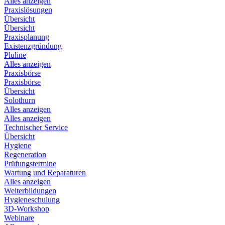
Alles anzeigen
Praxislösungen
Übersicht
Übersicht
Praxisplanung
Existenzgründung
Pluline
Alles anzeigen
Praxisbörse
Praxisbörse
Übersicht
Solothurn
Alles anzeigen
Alles anzeigen
Technischer Service
Übersicht
Hygiene
Regeneration
Prüfungstermine
Wartung und Reparaturen
Alles anzeigen
Weiterbildungen
Hygieneschulung
3D-Workshop
Webinare