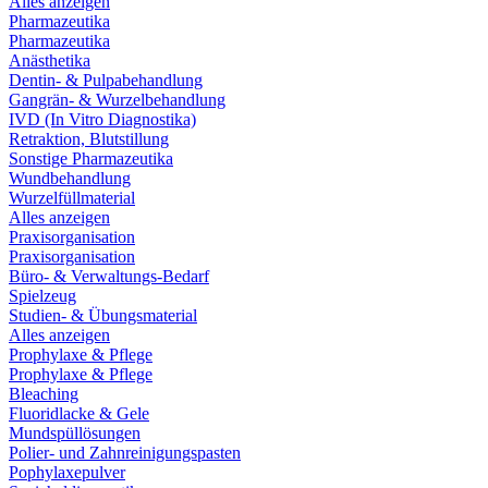
Alles anzeigen
Pharmazeutika
Pharmazeutika
Anästhetika
Dentin- & Pulpabehandlung
Gangrän- & Wurzelbehandlung
IVD (In Vitro Diagnostika)
Retraktion, Blutstillung
Sonstige Pharmazeutika
Wundbehandlung
Wurzelfüllmaterial
Alles anzeigen
Praxisorganisation
Praxisorganisation
Büro- & Verwaltungs-Bedarf
Spielzeug
Studien- & Übungsmaterial
Alles anzeigen
Prophylaxe & Pflege
Prophylaxe & Pflege
Bleaching
Fluoridlacke & Gele
Mundspüllösungen
Polier- und Zahnreinigungspasten
Pophylaxepulver