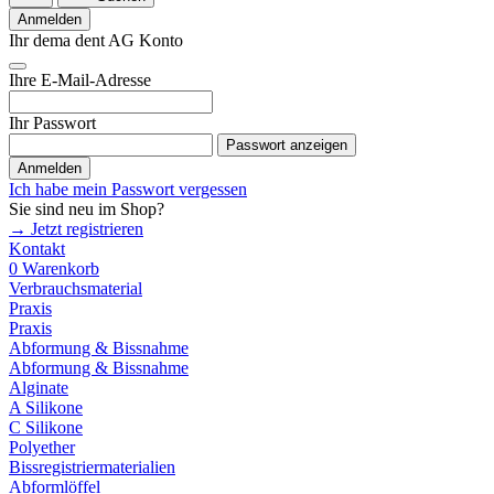
Anmelden
Ihr dema dent AG Konto
Ihre E-Mail-Adresse
Ihr Passwort
Passwort anzeigen
Anmelden
Ich habe mein Passwort vergessen
Sie sind neu im Shop?
→ Jetzt registrieren
Kontakt
0
Warenkorb
Verbrauchsmaterial
Praxis
Praxis
Abformung & Bissnahme
Abformung & Bissnahme
Alginate
A Silikone
C Silikone
Polyether
Bissregistriermaterialien
Abformlöffel