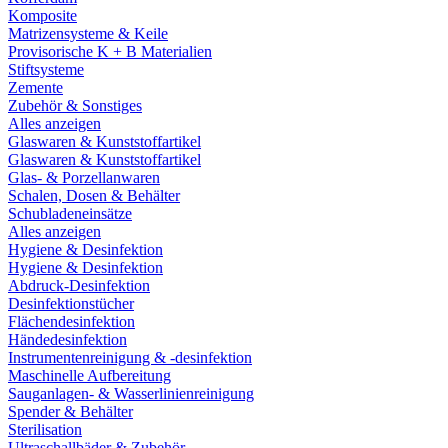
Komposite
Matrizensysteme & Keile
Provisorische K + B Materialien
Stiftsysteme
Zemente
Zubehör & Sonstiges
Alles anzeigen
Glaswaren & Kunststoffartikel
Glaswaren & Kunststoffartikel
Glas- & Porzellanwaren
Schalen, Dosen & Behälter
Schubladeneinsätze
Alles anzeigen
Hygiene & Desinfektion
Hygiene & Desinfektion
Abdruck-Desinfektion
Desinfektionstücher
Flächendesinfektion
Händedesinfektion
Instrumentenreinigung & -desinfektion
Maschinelle Aufbereitung
Sauganlagen- & Wasserlinienreinigung
Spender & Behälter
Sterilisation
Ultraschallbäder & Zubehör