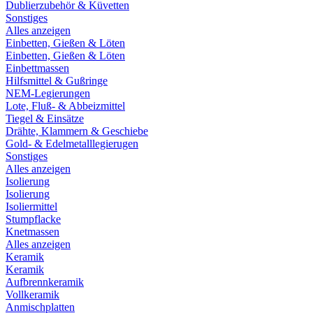
Dublierzubehör & Küvetten
Sonstiges
Alles anzeigen
Einbetten, Gießen & Löten
Einbetten, Gießen & Löten
Einbettmassen
Hilfsmittel & Gußringe
NEM-Legierungen
Lote, Fluß- & Abbeizmittel
Tiegel & Einsätze
Drähte, Klammern & Geschiebe
Gold- & Edelmetalllegierugen
Sonstiges
Alles anzeigen
Isolierung
Isolierung
Isoliermittel
Stumpflacke
Knetmassen
Alles anzeigen
Keramik
Keramik
Aufbrennkeramik
Vollkeramik
Anmischplatten