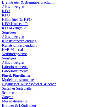
Brennträger & Brennüberwachung
Alles anzeigen
KFO
KFO
Hilfsmittel für KFO
KFO-Kunststoffe
KFO-Fertigteile
Sonstiges
Alles anzeigen
Kunststoffverblendung
Kunststoffverblendung
K+B Material
Verbundsysteme
Sonstiges
Alles anzeigen
Laborinstrumente
Laborinstrumente
Pinsel, Pinselhalter
Modellierinstrumente
Gipsmesser, Mischspatel & -Becher
Sägen & Sägeblätter
Scheren
Zangen
Messinstrumente
Brenner & Lötpistolen