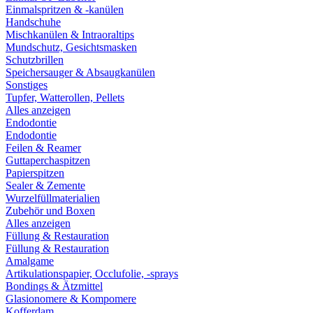
Einmalspritzen & -kanülen
Handschuhe
Mischkanülen & Intraoraltips
Mundschutz, Gesichtsmasken
Schutzbrillen
Speichersauger & Absaugkanülen
Sonstiges
Tupfer, Watterollen, Pellets
Alles anzeigen
Endodontie
Endodontie
Feilen & Reamer
Guttaperchaspitzen
Papierspitzen
Sealer & Zemente
Wurzelfüllmaterialien
Zubehör und Boxen
Alles anzeigen
Füllung & Restauration
Füllung & Restauration
Amalgame
Artikulationspapier, Occlufolie, -sprays
Bondings & Ätzmittel
Glasionomere & Kompomere
Kofferdam