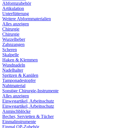
Abformzubehör
Artikulation
Unterfütterung
Weitere Abformmaterialien
Alles anzeigen
Chirurgie
Chirurgie
Wurzelheber
Zahnzangen
Scheren
Skalpelle
Haken & Klemmen
Wundnadeln
Nadelhalter
Spritzen & Kanülen
Tamponadestopfer
Nahtmaterial
Sonstige Chirurgie-Instrumente
Alles anzeigen
Einwegartikel, Arbeitsschutz
Einwegartikel, Arbeitsschutz
Anmischblöcke
Becher, Servietten & Tücher
Einmalinstrumente
Einmal OP-Zubehör