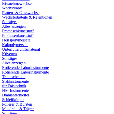
Bissnehmewachse
Wachsdrähte
Platten- & Gusswachse
Wachsfertigteile & Retentionen
Sonstiges
Alles anzeigen
Prothesenkunststoff
Prothesenkunststoff
Heisspolymersate
Kaltpolymersate
Unterfütterungsmaterial
Küvetten
Sonstiges
Alles anzeigen
Rotierende Laborinstrumente
Rotierende Laborinstrumente
Trennscheiben
Stahlinstrumente
für Frästechnik
HM-Instrumente
Diamantschleifer
Schleifkörper
Polierer & Bürsten
Mandrelle & Träger
Sonstiges