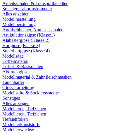
Arbeitsschalen & Transportbehälter
Sonstige Laborinstrumente
Alles anzeigen
Modellherstellung
Modellherstellung
Anmischbecher, Anmischschalen
Artikulationsgipse (Klasse1)
Alabastergipse (Klasse 2)
Hartgipse (Klasse 3)
Superhartgipse (Klasse 4)
Modellsäge
Löffelmaterial
Löffel- & Basisplatten
Abdruckgipse
Modellmaterial & Zahnfleischmasken
Tauchhärter
Gipsverarbeitung
Modellstifte & Socklersysteme
Sonstiges
Alles anzeigen
Modellieren, Tiefziehen
Modellieren, Tiefziehen
Tiefziehfolien
Modellierkunststoffe
Modellierwachse