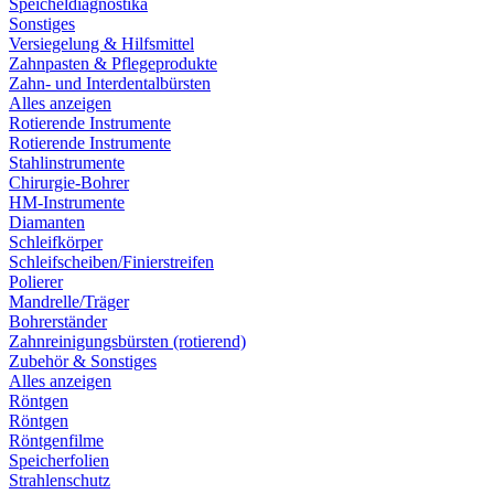
Speicheldiagnostika
Sonstiges
Versiegelung & Hilfsmittel
Zahnpasten & Pflegeprodukte
Zahn- und Interdentalbürsten
Alles anzeigen
Rotierende Instrumente
Rotierende Instrumente
Stahlinstrumente
Chirurgie-Bohrer
HM-Instrumente
Diamanten
Schleifkörper
Schleifscheiben/Finierstreifen
Polierer
Mandrelle/Träger
Bohrerständer
Zahnreinigungsbürsten (rotierend)
Zubehör & Sonstiges
Alles anzeigen
Röntgen
Röntgen
Röntgenfilme
Speicherfolien
Strahlenschutz