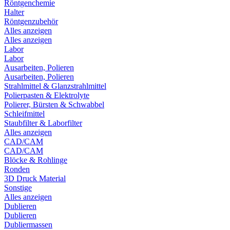
Röntgenchemie
Halter
Röntgenzubehör
Alles anzeigen
Alles anzeigen
Labor
Labor
Ausarbeiten, Polieren
Ausarbeiten, Polieren
Strahlmittel & Glanzstrahlmittel
Polierpasten & Elektrolyte
Polierer, Bürsten & Schwabbel
Schleifmittel
Staubfilter & Laborfilter
Alles anzeigen
CAD/CAM
CAD/CAM
Blöcke & Rohlinge
Ronden
3D Druck Material
Sonstige
Alles anzeigen
Dublieren
Dublieren
Dubliermassen