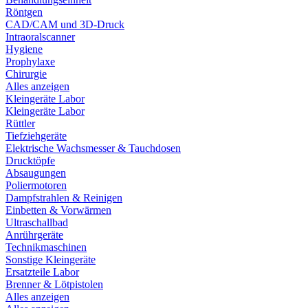
Röntgen
CAD/CAM und 3D-Druck
Intraoralscanner
Hygiene
Prophylaxe
Chirurgie
Alles anzeigen
Kleingeräte Labor
Kleingeräte Labor
Rüttler
Tiefziehgeräte
Elektrische Wachsmesser & Tauchdosen
Drucktöpfe
Absaugungen
Poliermotoren
Dampfstrahlen & Reinigen
Einbetten & Vorwärmen
Ultraschallbad
Anrührgeräte
Technikmaschinen
Sonstige Kleingeräte
Ersatzteile Labor
Brenner & Lötpistolen
Alles anzeigen