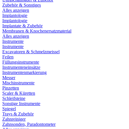
Zubehör & Sonstiges
Alles anzeigen
Implantologie
Implantologie
Implantate & Zubehör
Membranen & Knochenersatzmaterial
Alles anzeigen
Instrumente
Instrumente
Excavatoren & Schmelzmeissel
Feilen
Füllungsinstrumente
Instrumenteneinsätze
Instrumentenmarkierung
Messer
Mischinstrumente
Pinzetten
Scaler & Küretten
Schleifsteine
Sonstige Instrumente
Spiegel
Trays & Zubehör
Zahnreiniger
Zahnsonden, Paradontometer