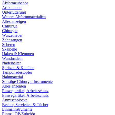
Abformzubehör
Artikulation
Unterfütterung
Weitere Abformmaterialien
Alles anzeigen
Chirurgie
Chirurgie
Wurzelheber
Zahnzangen
Scheren
Skalpelle
Haken & Klemmen
Wundnadeln
Nadelhalter
Spritzen & Kanülen
Tamponadestopfer
Nahtmaterial
Sonstige Chirurgie-Instrumente
Alles anzeigen
Einwegartikel, Arbeitsschutz
Einwegartikel, Arbeitsschutz
Anmischblöcke
Becher, Servietten & Tücher
Einmalinstrumente
Einmal OP-Zubehör