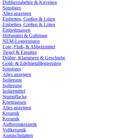
Dublierzubehör & Küvetten
Sonstiges
Alles anzeigen
Einbetten, Gießen & Löten
Einbetten, Gießen & Löten
Einbettmassen
Hilfsmittel & Gußringe
NEM-Legierungen
Lote, Fluß- & Abbeizmittel
Tiegel & Einsätze
Drähte, Klammern & Geschiebe
Gold- & Edelmetalllegierugen
Sonstiges
Alles anzeigen
Isolierung
Isolierung
Isoliermittel
Stumpflacke
Knetmassen
Alles anzeigen
Keramik
Keramik
Aufbrennkeramik
Vollkeramik
Anmischplatten