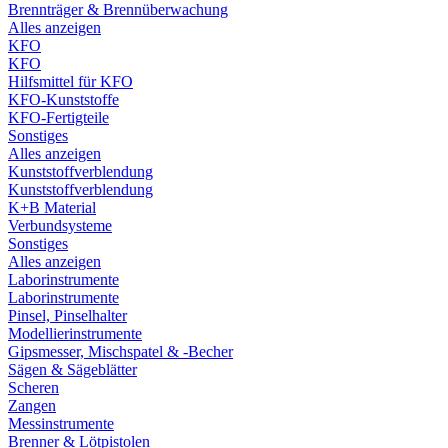
Brennträger & Brennüberwachung
Alles anzeigen
KFO
KFO
Hilfsmittel für KFO
KFO-Kunststoffe
KFO-Fertigteile
Sonstiges
Alles anzeigen
Kunststoffverblendung
Kunststoffverblendung
K+B Material
Verbundsysteme
Sonstiges
Alles anzeigen
Laborinstrumente
Laborinstrumente
Pinsel, Pinselhalter
Modellierinstrumente
Gipsmesser, Mischspatel & -Becher
Sägen & Sägeblätter
Scheren
Zangen
Messinstrumente
Brenner & Lötpistolen