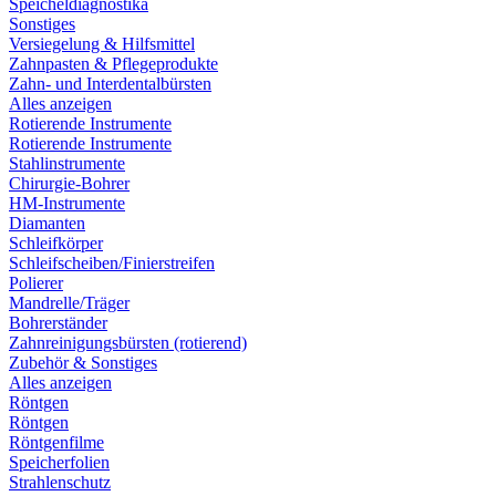
Speicheldiagnostika
Sonstiges
Versiegelung & Hilfsmittel
Zahnpasten & Pflegeprodukte
Zahn- und Interdentalbürsten
Alles anzeigen
Rotierende Instrumente
Rotierende Instrumente
Stahlinstrumente
Chirurgie-Bohrer
HM-Instrumente
Diamanten
Schleifkörper
Schleifscheiben/Finierstreifen
Polierer
Mandrelle/Träger
Bohrerständer
Zahnreinigungsbürsten (rotierend)
Zubehör & Sonstiges
Alles anzeigen
Röntgen
Röntgen
Röntgenfilme
Speicherfolien
Strahlenschutz