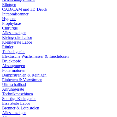
Röntgen
CAD/CAM und 3D-Druck
Intraoralscanner
Hygiene
Prophylaxe
Chirurgie
Alles anzeigen
Kleingeräte Labor
Kleingeräte Labor
Rüttler
Tiefziehgeräte
Elektrische Wachsmesser & Tauchdosen
Drucktöpfe
Absaugungen
Poliermotoren
Dampfstrahlen & Reinigen
Einbetten & Vorwärmen
Ultraschallbad
Anrührgeräte
Technikmaschinen
Sonstige Kleingeräte
Ersatzteile Labor
Brenner & Lötpistolen
Alles anzeigen