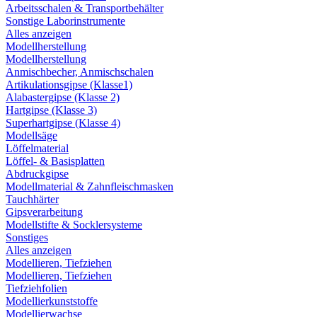
Arbeitsschalen & Transportbehälter
Sonstige Laborinstrumente
Alles anzeigen
Modellherstellung
Modellherstellung
Anmischbecher, Anmischschalen
Artikulationsgipse (Klasse1)
Alabastergipse (Klasse 2)
Hartgipse (Klasse 3)
Superhartgipse (Klasse 4)
Modellsäge
Löffelmaterial
Löffel- & Basisplatten
Abdruckgipse
Modellmaterial & Zahnfleischmasken
Tauchhärter
Gipsverarbeitung
Modellstifte & Socklersysteme
Sonstiges
Alles anzeigen
Modellieren, Tiefziehen
Modellieren, Tiefziehen
Tiefziehfolien
Modellierkunststoffe
Modellierwachse