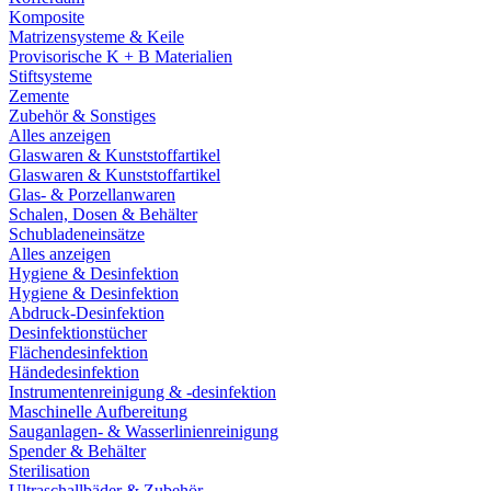
Komposite
Matrizensysteme & Keile
Provisorische K + B Materialien
Stiftsysteme
Zemente
Zubehör & Sonstiges
Alles anzeigen
Glaswaren & Kunststoffartikel
Glaswaren & Kunststoffartikel
Glas- & Porzellanwaren
Schalen, Dosen & Behälter
Schubladeneinsätze
Alles anzeigen
Hygiene & Desinfektion
Hygiene & Desinfektion
Abdruck-Desinfektion
Desinfektionstücher
Flächendesinfektion
Händedesinfektion
Instrumentenreinigung & -desinfektion
Maschinelle Aufbereitung
Sauganlagen- & Wasserlinienreinigung
Spender & Behälter
Sterilisation
Ultraschallbäder & Zubehör