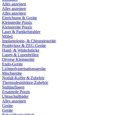
Alles anzeigen
Alles anzeigen
Alles anzeigen
Einrichtung & Geräte
Kleingeräte Praxis
Kleingeräte Praxis
Laser & Partikelstrahler
Möbel
Implantologie- & Chirurgiegeräte
Prophylaxe & ZEG-Geräte
Hand- & Winkelstücke
Lupen & Lupenbrillen
Diverse Kleingeräte
Endo-Geräte
Lichtpolymerisationsgeräte
Mischgeräte
Notfall-Koffer & Zubehör
Thermodesinfektor-Zubehör
Stuhlauflagen
Ersatzteile Praxis
Ultraschallbäder
Alles anzeigen
Geräte
Geräte
Behandlungseinheit