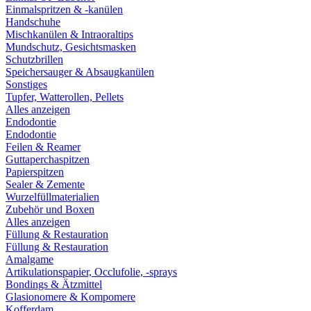
Einmalspritzen & -kanülen
Handschuhe
Mischkanülen & Intraoraltips
Mundschutz, Gesichtsmasken
Schutzbrillen
Speichersauger & Absaugkanülen
Sonstiges
Tupfer, Watterollen, Pellets
Alles anzeigen
Endodontie
Endodontie
Feilen & Reamer
Guttaperchaspitzen
Papierspitzen
Sealer & Zemente
Wurzelfüllmaterialien
Zubehör und Boxen
Alles anzeigen
Füllung & Restauration
Füllung & Restauration
Amalgame
Artikulationspapier, Occlufolie, -sprays
Bondings & Ätzmittel
Glasionomere & Kompomere
Kofferdam