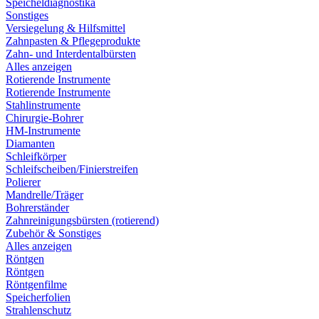
Speicheldiagnostika
Sonstiges
Versiegelung & Hilfsmittel
Zahnpasten & Pflegeprodukte
Zahn- und Interdentalbürsten
Alles anzeigen
Rotierende Instrumente
Rotierende Instrumente
Stahlinstrumente
Chirurgie-Bohrer
HM-Instrumente
Diamanten
Schleifkörper
Schleifscheiben/Finierstreifen
Polierer
Mandrelle/Träger
Bohrerständer
Zahnreinigungsbürsten (rotierend)
Zubehör & Sonstiges
Alles anzeigen
Röntgen
Röntgen
Röntgenfilme
Speicherfolien
Strahlenschutz