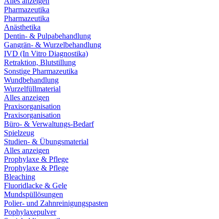
Alles anzeigen
Pharmazeutika
Pharmazeutika
Anästhetika
Dentin- & Pulpabehandlung
Gangrän- & Wurzelbehandlung
IVD (In Vitro Diagnostika)
Retraktion, Blutstillung
Sonstige Pharmazeutika
Wundbehandlung
Wurzelfüllmaterial
Alles anzeigen
Praxisorganisation
Praxisorganisation
Büro- & Verwaltungs-Bedarf
Spielzeug
Studien- & Übungsmaterial
Alles anzeigen
Prophylaxe & Pflege
Prophylaxe & Pflege
Bleaching
Fluoridlacke & Gele
Mundspüllösungen
Polier- und Zahnreinigungspasten
Pophylaxepulver