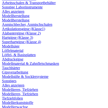
Arbeitsschalen & Transportbehälter
Sonstige Laborinstrumente
Alles anzeigen
Modellherstellung
Modellherstellung
Anmischbecher, Anmischschalen
Artikulationsgipse (Klasse1)
Alabastergipse (Klasse 2)
Hartgipse (Klasse 3)
Superhartgipse (Klasse 4)
Modellsäge
Löffelmaterial
Löffel- & Basisplatten
Abdruckgipse
Modellmaterial & Zahnfleischmasken
Tauchhärter
Gipsverarbeitung
Modellstifte & Socklersysteme
Sonstiges
Alles anzeigen
Modellieren, Tiefziehen
Modellieren, Tiefziehen
Tiefziehfolien
Modellierkunststoffe
Modellierwachse