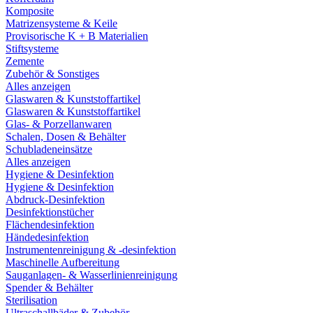
Komposite
Matrizensysteme & Keile
Provisorische K + B Materialien
Stiftsysteme
Zemente
Zubehör & Sonstiges
Alles anzeigen
Glaswaren & Kunststoffartikel
Glaswaren & Kunststoffartikel
Glas- & Porzellanwaren
Schalen, Dosen & Behälter
Schubladeneinsätze
Alles anzeigen
Hygiene & Desinfektion
Hygiene & Desinfektion
Abdruck-Desinfektion
Desinfektionstücher
Flächendesinfektion
Händedesinfektion
Instrumentenreinigung & -desinfektion
Maschinelle Aufbereitung
Sauganlagen- & Wasserlinienreinigung
Spender & Behälter
Sterilisation
Ultraschallbäder & Zubehör