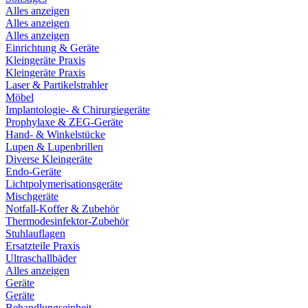
Alles anzeigen
Alles anzeigen
Alles anzeigen
Einrichtung & Geräte
Kleingeräte Praxis
Kleingeräte Praxis
Laser & Partikelstrahler
Möbel
Implantologie- & Chirurgiegeräte
Prophylaxe & ZEG-Geräte
Hand- & Winkelstücke
Lupen & Lupenbrillen
Diverse Kleingeräte
Endo-Geräte
Lichtpolymerisationsgeräte
Mischgeräte
Notfall-Koffer & Zubehör
Thermodesinfektor-Zubehör
Stuhlauflagen
Ersatzteile Praxis
Ultraschallbäder
Alles anzeigen
Geräte
Geräte
Behandlungseinheit