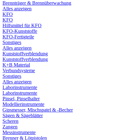
Brennträger & Brennüberwachung
Alles anzeigen
KFO
KFO
Hilfsmittel für KFO
KFO-Kunststoffe
KFO-Fertigteile
Sonstiges
Alles anzeigen
Kunststoffverblendung
Kunststoffverblendung
K+B Material
Verbundsysteme
Sonstiges
Alles anzeigen
Laborinstrumente
Laborinstrumente
Pinsel, Pinselhalter
Modellierinstrumente
Gipsmesser, Mischspatel & -Becher
Sägen & Sägeblätter
Scheren
Zangen
Messinstrumente
Brenner & Lötpistolen