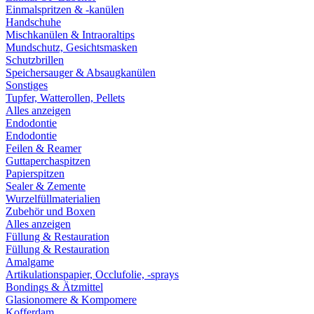
Einmalspritzen & -kanülen
Handschuhe
Mischkanülen & Intraoraltips
Mundschutz, Gesichtsmasken
Schutzbrillen
Speichersauger & Absaugkanülen
Sonstiges
Tupfer, Watterollen, Pellets
Alles anzeigen
Endodontie
Endodontie
Feilen & Reamer
Guttaperchaspitzen
Papierspitzen
Sealer & Zemente
Wurzelfüllmaterialien
Zubehör und Boxen
Alles anzeigen
Füllung & Restauration
Füllung & Restauration
Amalgame
Artikulationspapier, Occlufolie, -sprays
Bondings & Ätzmittel
Glasionomere & Kompomere
Kofferdam