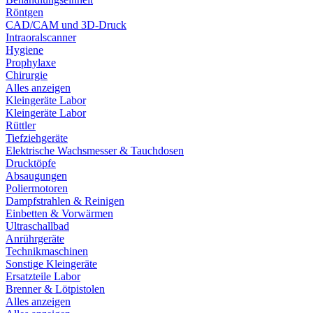
Röntgen
CAD/CAM und 3D-Druck
Intraoralscanner
Hygiene
Prophylaxe
Chirurgie
Alles anzeigen
Kleingeräte Labor
Kleingeräte Labor
Rüttler
Tiefziehgeräte
Elektrische Wachsmesser & Tauchdosen
Drucktöpfe
Absaugungen
Poliermotoren
Dampfstrahlen & Reinigen
Einbetten & Vorwärmen
Ultraschallbad
Anrührgeräte
Technikmaschinen
Sonstige Kleingeräte
Ersatzteile Labor
Brenner & Lötpistolen
Alles anzeigen