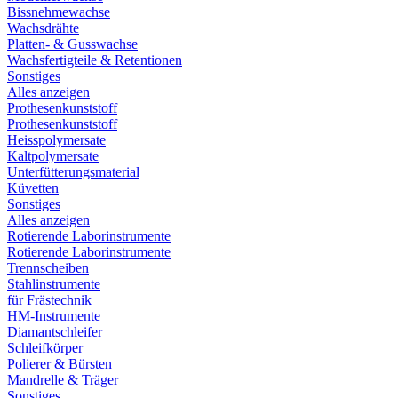
Bissnehmewachse
Wachsdrähte
Platten- & Gusswachse
Wachsfertigteile & Retentionen
Sonstiges
Alles anzeigen
Prothesenkunststoff
Prothesenkunststoff
Heisspolymersate
Kaltpolymersate
Unterfütterungsmaterial
Küvetten
Sonstiges
Alles anzeigen
Rotierende Laborinstrumente
Rotierende Laborinstrumente
Trennscheiben
Stahlinstrumente
für Frästechnik
HM-Instrumente
Diamantschleifer
Schleifkörper
Polierer & Bürsten
Mandrelle & Träger
Sonstiges