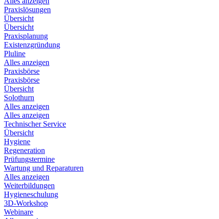
Alles anzeigen
Praxislösungen
Übersicht
Übersicht
Praxisplanung
Existenzgründung
Pluline
Alles anzeigen
Praxisbörse
Praxisbörse
Übersicht
Solothurn
Alles anzeigen
Alles anzeigen
Technischer Service
Übersicht
Hygiene
Regeneration
Prüfungstermine
Wartung und Reparaturen
Alles anzeigen
Weiterbildungen
Hygieneschulung
3D-Workshop
Webinare