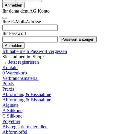
Anmelden
Ihr dema dent AG Konto
Ihre E-Mail-Adresse
Ihr Passwort
Passwort anzeigen
Anmelden
Ich habe mein Passwort vergessen
Sie sind neu im Shop?
→ Jetzt registrieren
Kontakt
0
Warenkorb
Verbrauchsmaterial
Praxis
Praxis
Abformung & Bissnahme
Abformung & Bissnahme
Alginate
A Silikone
C Silikone
Polyether
Bissregistriermaterialien
Abformlöffel