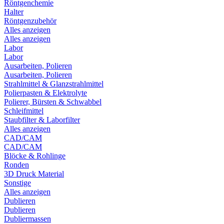
Röntgenchemie
Halter
Röntgenzubehör
Alles anzeigen
Alles anzeigen
Labor
Labor
Ausarbeiten, Polieren
Ausarbeiten, Polieren
Strahlmittel & Glanzstrahlmittel
Polierpasten & Elektrolyte
Polierer, Bürsten & Schwabbel
Schleifmittel
Staubfilter & Laborfilter
Alles anzeigen
CAD/CAM
CAD/CAM
Blöcke & Rohlinge
Ronden
3D Druck Material
Sonstige
Alles anzeigen
Dublieren
Dublieren
Dubliermassen