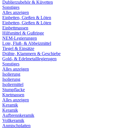
Dublierzubehör & Küvetten
Sonstiges
Alles anzeigen
Einbetten, Gießen & Löten
Einbetten, Gießen & Löten
Einbettmassen
Hilfsmittel & Gußringe
NEM-Legierungen
Lote, Fluß- & Abbeizmittel
Tiegel & Einsätze
Drähte, Klammern & Geschiebe
Gold- & Edelmetalllegierugen
Sonstiges
Alles anzeigen
Isolierung
Isolierung
Isoliermittel
Stumpflacke
Knetmassen
Alles anzeigen
Keramik
Keramik
Aufbrennkeramik
Vollkeramik
Anmischplatten