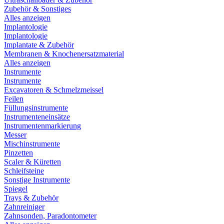
Zubehör & Sonstiges
Alles anzeigen
Implantologie
Implantologie
Implantate & Zubehör
Membranen & Knochenersatzmaterial
Alles anzeigen
Instrumente
Instrumente
Excavatoren & Schmelzmeissel
Feilen
Füllungsinstrumente
Instrumenteneinsätze
Instrumentenmarkierung
Messer
Mischinstrumente
Pinzetten
Scaler & Küretten
Schleifsteine
Sonstige Instrumente
Spiegel
Trays & Zubehör
Zahnreiniger
Zahnsonden, Paradontometer