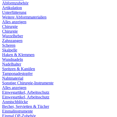
Abformzubehör
Artikulation
Unterfütterung
Weitere Abformmaterialien
Alles anzeigen
Chirurgie
Chirurgie
Wurzelheber
Zahnzangen
Scheren
Skalpelle
Haken & Klemmen
Wundnadeln
Nadelhalter
Spritzen & Kanülen
Tamponadestopfer
Nahtmaterial
Sonstige Chirurgie-Instrumente
Alles anzeigen
Einwegartikel, Arbeitsschutz
Einwegartikel, Arbeitsschutz
Anmischblöcke
Becher, Servietten & Tücher
Einmalinstrumente
Einmal OP-Zubehör