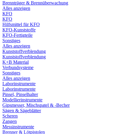
Brennträger & Brennüberwachung
Alles anzeigen
KFO
KFO
Hilfsmittel für KFO
KFO-Kunststoffe
KFO-Fertigteile
Sonstiges
Alles anzeigen
Kunststoffverblendung
Kunststoffverblendung
K+B Material
Verbundsysteme
Sonstiges
Alles anzeigen
Laborinstrumente
Laborinstrumente
Pinsel, Pinselhalter
Modellierinstrumente
Gipsmesser, Mischspatel & -Becher
Sägen & Sägeblätter
Scheren
Zangen
Messinstrumente
Brenner & Lötpistolen