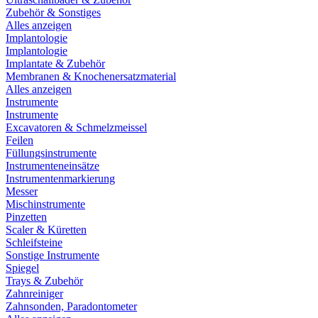
Zubehör & Sonstiges
Alles anzeigen
Implantologie
Implantologie
Implantate & Zubehör
Membranen & Knochenersatzmaterial
Alles anzeigen
Instrumente
Instrumente
Excavatoren & Schmelzmeissel
Feilen
Füllungsinstrumente
Instrumenteneinsätze
Instrumentenmarkierung
Messer
Mischinstrumente
Pinzetten
Scaler & Küretten
Schleifsteine
Sonstige Instrumente
Spiegel
Trays & Zubehör
Zahnreiniger
Zahnsonden, Paradontometer