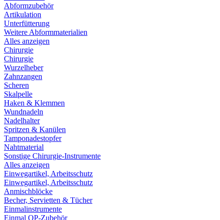
Abformzubehör
Artikulation
Unterfütterung
Weitere Abformmaterialien
Alles anzeigen
Chirurgie
Chirurgie
Wurzelheber
Zahnzangen
Scheren
Skalpelle
Haken & Klemmen
Wundnadeln
Nadelhalter
Spritzen & Kanülen
Tamponadestopfer
Nahtmaterial
Sonstige Chirurgie-Instrumente
Alles anzeigen
Einwegartikel, Arbeitsschutz
Einwegartikel, Arbeitsschutz
Anmischblöcke
Becher, Servietten & Tücher
Einmalinstrumente
Einmal OP-Zubehör