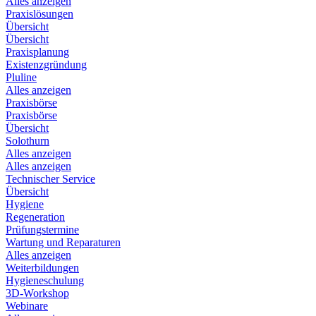
Alles anzeigen
Praxislösungen
Übersicht
Übersicht
Praxisplanung
Existenzgründung
Pluline
Alles anzeigen
Praxisbörse
Praxisbörse
Übersicht
Solothurn
Alles anzeigen
Alles anzeigen
Technischer Service
Übersicht
Hygiene
Regeneration
Prüfungstermine
Wartung und Reparaturen
Alles anzeigen
Weiterbildungen
Hygieneschulung
3D-Workshop
Webinare