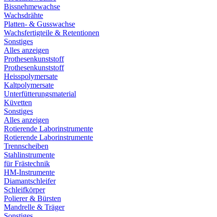
Bissnehmewachse
Wachsdrähte
Platten- & Gusswachse
Wachsfertigteile & Retentionen
Sonstiges
Alles anzeigen
Prothesenkunststoff
Prothesenkunststoff
Heisspolymersate
Kaltpolymersate
Unterfütterungsmaterial
Küvetten
Sonstiges
Alles anzeigen
Rotierende Laborinstrumente
Rotierende Laborinstrumente
Trennscheiben
Stahlinstrumente
für Frästechnik
HM-Instrumente
Diamantschleifer
Schleifkörper
Polierer & Bürsten
Mandrelle & Träger
Sonstiges