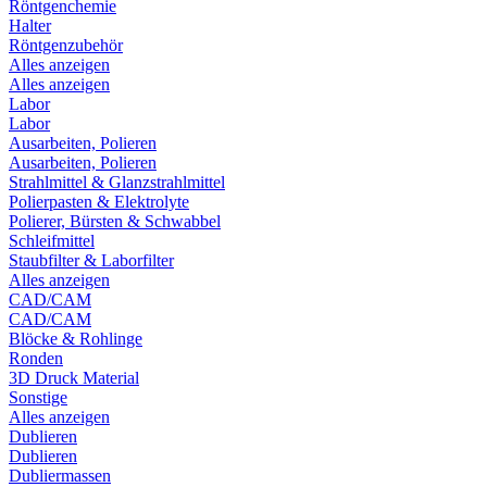
Röntgenchemie
Halter
Röntgenzubehör
Alles anzeigen
Alles anzeigen
Labor
Labor
Ausarbeiten, Polieren
Ausarbeiten, Polieren
Strahlmittel & Glanzstrahlmittel
Polierpasten & Elektrolyte
Polierer, Bürsten & Schwabbel
Schleifmittel
Staubfilter & Laborfilter
Alles anzeigen
CAD/CAM
CAD/CAM
Blöcke & Rohlinge
Ronden
3D Druck Material
Sonstige
Alles anzeigen
Dublieren
Dublieren
Dubliermassen