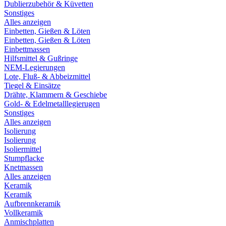
Dublierzubehör & Küvetten
Sonstiges
Alles anzeigen
Einbetten, Gießen & Löten
Einbetten, Gießen & Löten
Einbettmassen
Hilfsmittel & Gußringe
NEM-Legierungen
Lote, Fluß- & Abbeizmittel
Tiegel & Einsätze
Drähte, Klammern & Geschiebe
Gold- & Edelmetalllegierugen
Sonstiges
Alles anzeigen
Isolierung
Isolierung
Isoliermittel
Stumpflacke
Knetmassen
Alles anzeigen
Keramik
Keramik
Aufbrennkeramik
Vollkeramik
Anmischplatten