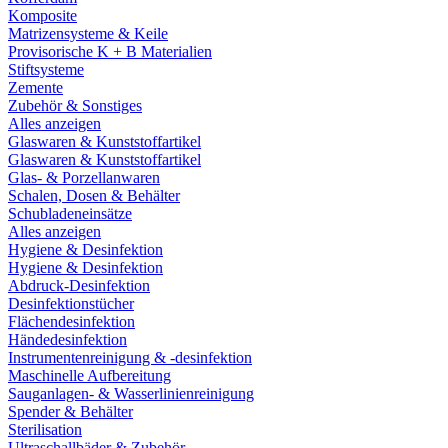
Komposite
Matrizensysteme & Keile
Provisorische K + B Materialien
Stiftsysteme
Zemente
Zubehör & Sonstiges
Alles anzeigen
Glaswaren & Kunststoffartikel
Glaswaren & Kunststoffartikel
Glas- & Porzellanwaren
Schalen, Dosen & Behälter
Schubladeneinsätze
Alles anzeigen
Hygiene & Desinfektion
Hygiene & Desinfektion
Abdruck-Desinfektion
Desinfektionstücher
Flächendesinfektion
Händedesinfektion
Instrumentenreinigung & -desinfektion
Maschinelle Aufbereitung
Sauganlagen- & Wasserlinienreinigung
Spender & Behälter
Sterilisation
Ultraschallbäder & Zubehör