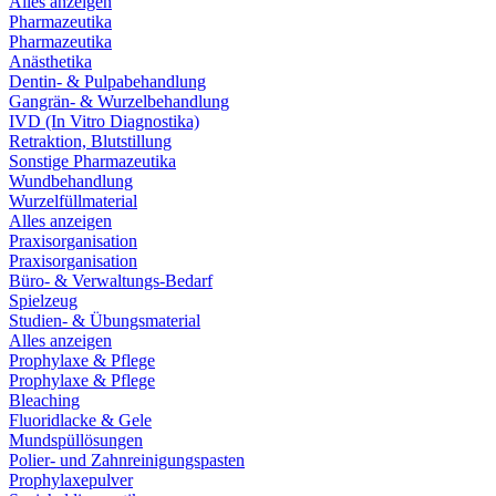
Alles anzeigen
Pharmazeutika
Pharmazeutika
Anästhetika
Dentin- & Pulpabehandlung
Gangrän- & Wurzelbehandlung
IVD (In Vitro Diagnostika)
Retraktion, Blutstillung
Sonstige Pharmazeutika
Wundbehandlung
Wurzelfüllmaterial
Alles anzeigen
Praxisorganisation
Praxisorganisation
Büro- & Verwaltungs-Bedarf
Spielzeug
Studien- & Übungsmaterial
Alles anzeigen
Prophylaxe & Pflege
Prophylaxe & Pflege
Bleaching
Fluoridlacke & Gele
Mundspüllösungen
Polier- und Zahnreinigungspasten
Prophylaxepulver