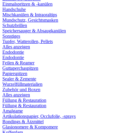
Einmalspritzen & -kanülen
Handschuhe
Mischkanülen & Intraoraltips
Mundschutz, Gesichtsmasken
Schutzbrillen
Speichersauger & Absaugkanülen
Sonstiges
Tupfer, Watterollen, Pellets
Alles anzeigen
Endodontie
Endodontie
Feilen & Reamer
Guttaperchaspitzen
Papierspitzen
Sealer & Zemente
Wurzelfüllmaterialien
Zubehör und Boxen
Alles anzeigen
Füllung & Restauration
Füllung & Restauration
Amalgame
Artikulationspapier, Occlufolie, -sprays
Bondings & Ätzmittel
Glasionomere & Kompomere
Kofferdam