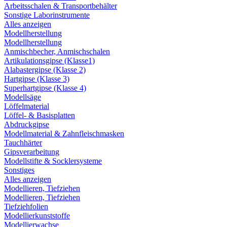
Arbeitsschalen & Transportbehälter
Sonstige Laborinstrumente
Alles anzeigen
Modellherstellung
Modellherstellung
Anmischbecher, Anmischschalen
Artikulationsgipse (Klasse1)
Alabastergipse (Klasse 2)
Hartgipse (Klasse 3)
Superhartgipse (Klasse 4)
Modellsäge
Löffelmaterial
Löffel- & Basisplatten
Abdruckgipse
Modellmaterial & Zahnfleischmasken
Tauchhärter
Gipsverarbeitung
Modellstifte & Socklersysteme
Sonstiges
Alles anzeigen
Modellieren, Tiefziehen
Modellieren, Tiefziehen
Tiefziehfolien
Modellierkunststoffe
Modellierwachse