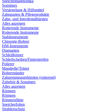
Speicheldiagnostika
Sonstiges
Versiegelung & Hilfsmittel
Zahnpasten & Pflegeprodukte
Zahn- und Interdentalbürsten
Alles anzeigen
Rotierende Instrumente
Rotierende Instrumente
Stahlinstrumente
Chirurgie-Bohrer
HM-Instrumente
Diamanten
Schleifkörper
Schleifscheiben/Finierstreifen
Polierer
Mandrelle/Träger
Bohrerständer
Zahnreinigungsbürsten (rotierend)
Zubehör & Sonstiges
Alles anzeigen
Röntgen
Röntgen
Röntgenfilme
Speicherfolien
Strahlenschutz