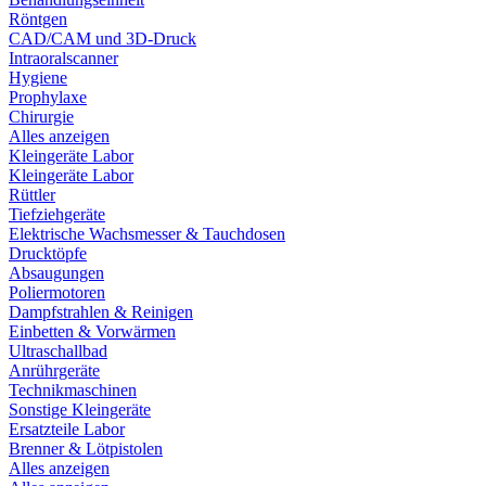
Röntgen
CAD/CAM und 3D-Druck
Intraoralscanner
Hygiene
Prophylaxe
Chirurgie
Alles anzeigen
Kleingeräte Labor
Kleingeräte Labor
Rüttler
Tiefziehgeräte
Elektrische Wachsmesser & Tauchdosen
Drucktöpfe
Absaugungen
Poliermotoren
Dampfstrahlen & Reinigen
Einbetten & Vorwärmen
Ultraschallbad
Anrührgeräte
Technikmaschinen
Sonstige Kleingeräte
Ersatzteile Labor
Brenner & Lötpistolen
Alles anzeigen