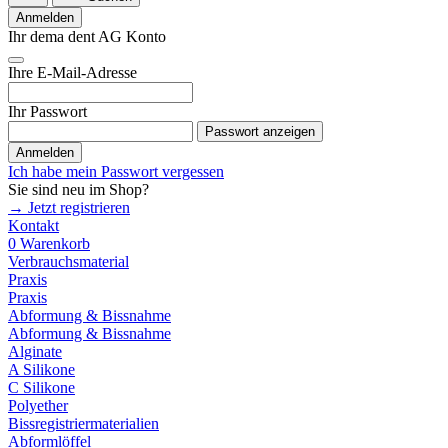
Anmelden
Ihr dema dent AG Konto
Ihre E-Mail-Adresse
Ihr Passwort
Passwort anzeigen
Anmelden
Ich habe mein Passwort vergessen
Sie sind neu im Shop?
→ Jetzt registrieren
Kontakt
0
Warenkorb
Verbrauchsmaterial
Praxis
Praxis
Abformung & Bissnahme
Abformung & Bissnahme
Alginate
A Silikone
C Silikone
Polyether
Bissregistriermaterialien
Abformlöffel