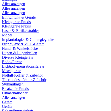
Alles anzeigen
Alles anzeigen
Alles anzeigen
Einrichtung & Geräte
Kleingeräte Praxis
Kleingeräte Praxis
Laser & Partikelstrahler
Möbel
Implantologie- & Chirurgiegeräte
Prophylaxe & ZEG-Geräte
Hand- & Winkelstücke
Lupen & Lupenbrillen
Diverse Kleingeräte
Endo-Geräte
Lichtpolymerisationsgeräte
Mischgeräte
Notfall-Koffer & Zubehör
Thermodesinfektor-Zubehör
Stuhlauflagen
Ersatzteile Praxis
Ultraschallbäder
Alles anzeigen
Geräte
Geräte
Behandlungseinheit