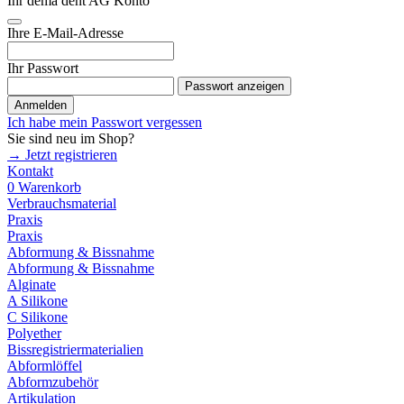
Ihr dema dent AG Konto
Ihre E-Mail-Adresse
Ihr Passwort
Passwort anzeigen
Anmelden
Ich habe mein Passwort vergessen
Sie sind neu im Shop?
→ Jetzt registrieren
Kontakt
0
Warenkorb
Verbrauchsmaterial
Praxis
Praxis
Abformung & Bissnahme
Abformung & Bissnahme
Alginate
A Silikone
C Silikone
Polyether
Bissregistriermaterialien
Abformlöffel
Abformzubehör
Artikulation