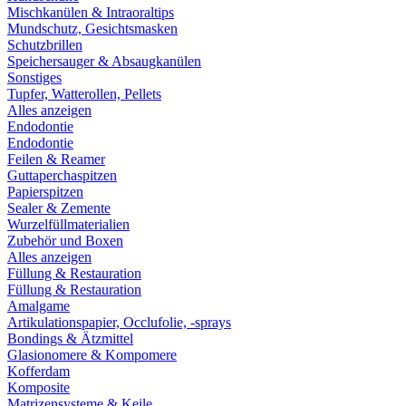
Mischkanülen & Intraoraltips
Mundschutz, Gesichtsmasken
Schutzbrillen
Speichersauger & Absaugkanülen
Sonstiges
Tupfer, Watterollen, Pellets
Alles anzeigen
Endodontie
Endodontie
Feilen & Reamer
Guttaperchaspitzen
Papierspitzen
Sealer & Zemente
Wurzelfüllmaterialien
Zubehör und Boxen
Alles anzeigen
Füllung & Restauration
Füllung & Restauration
Amalgame
Artikulationspapier, Occlufolie, -sprays
Bondings & Ätzmittel
Glasionomere & Kompomere
Kofferdam
Komposite
Matrizensysteme & Keile