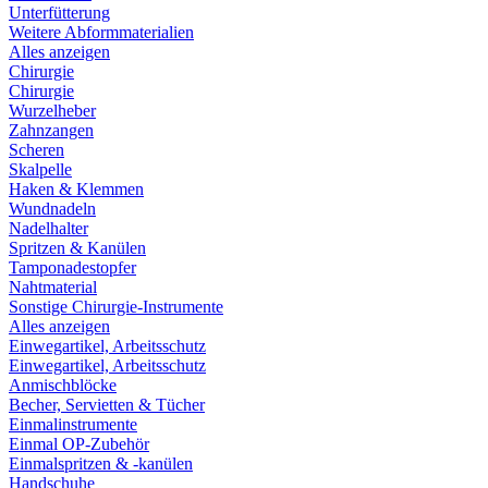
Unterfütterung
Weitere Abformmaterialien
Alles anzeigen
Chirurgie
Chirurgie
Wurzelheber
Zahnzangen
Scheren
Skalpelle
Haken & Klemmen
Wundnadeln
Nadelhalter
Spritzen & Kanülen
Tamponadestopfer
Nahtmaterial
Sonstige Chirurgie-Instrumente
Alles anzeigen
Einwegartikel, Arbeitsschutz
Einwegartikel, Arbeitsschutz
Anmischblöcke
Becher, Servietten & Tücher
Einmalinstrumente
Einmal OP-Zubehör
Einmalspritzen & -kanülen
Handschuhe