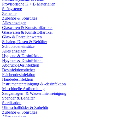
Provisorische K + B Materialien
Stiftsysteme
Zemente
Zubehör & Sonstiges
Alles anzeigen
Glaswaren & Kunststoffartikel
Glaswaren & Kunststoffartikel
Glas- & Porzellanwaren
Schalen, Dosen & Behälter
Schubladeneinsätze
Alles anzeigen
Hygiene & Desinfektion
Hygiene & Desinfektion
Abdruck-Desinfektion
Desinfektionstücher
Flächendesinfektion
Händedesinfektion
Instrumentenreinigung & -desinfektion
Maschinelle Aufbereitung
Sauganlagen- & Wasserlinienreinigung
Spender & Behälter
Sterilisation
Ultraschallbäder & Zubehör
Zubehör & Sonstiges
Alles anzeigen