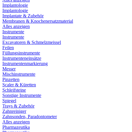
Implantologie
Implantologie
Implantate & Zubehör
Membranen & Knochenersatzmaterial
Alles anzeigen
Instrumente
Instrumente
Excavatoren & Schmelzmeissel
Feilen
Füllungsinstrumente
Instrumenteneinsätze
Instrumentenmarkierung
Messer
Mischinstrumente
Pinzetten
Scaler & Küretten
Schleifsteine
Sonstige Instrumente
Spiegel
Trays & Zubehör
Zahnreiniger
Zahnsonden, Paradontometer
Alles anzeigen
Pharmazeutika