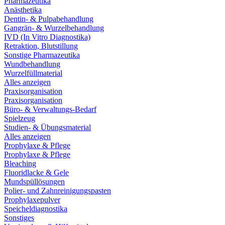
Pharmazeutika
Anästhetika
Dentin- & Pulpabehandlung
Gangrän- & Wurzelbehandlung
IVD (In Vitro Diagnostika)
Retraktion, Blutstillung
Sonstige Pharmazeutika
Wundbehandlung
Wurzelfüllmaterial
Alles anzeigen
Praxisorganisation
Praxisorganisation
Büro- & Verwaltungs-Bedarf
Spielzeug
Studien- & Übungsmaterial
Alles anzeigen
Prophylaxe & Pflege
Prophylaxe & Pflege
Bleaching
Fluoridlacke & Gele
Mundspüllösungen
Polier- und Zahnreinigungspasten
Prophylaxepulver
Speicheldiagnostika
Sonstiges