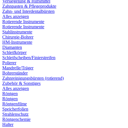
Versiegelung & Hilfsmittel
Zahnpasten & Pflegeprodukte
Zahn- und Interdentalbürsten
Alles anzeigen
Rotierende Instrumente
Rotierende Instrumente
Stahlinstrumente
Chirurgie-Bohrer
HM-Instrumente
Diamanten
Schleifkörper
Schleifscheiben/Finierstreifen
Polierer
Mandrelle/Träger
Bohrerständer
Zahnreinigungsbürsten (rotierend)
Zubehör & Sonstiges
Alles anzeigen
Röntgen
Röntgen
Röntgenfilme
Speicherfolien
Strahlenschutz
Röntgenchemie
Halter