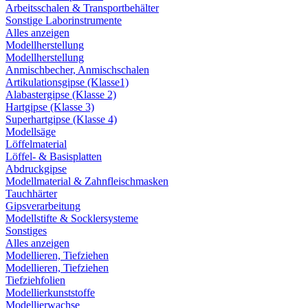
Arbeitsschalen & Transportbehälter
Sonstige Laborinstrumente
Alles anzeigen
Modellherstellung
Modellherstellung
Anmischbecher, Anmischschalen
Artikulationsgipse (Klasse1)
Alabastergipse (Klasse 2)
Hartgipse (Klasse 3)
Superhartgipse (Klasse 4)
Modellsäge
Löffelmaterial
Löffel- & Basisplatten
Abdruckgipse
Modellmaterial & Zahnfleischmasken
Tauchhärter
Gipsverarbeitung
Modellstifte & Socklersysteme
Sonstiges
Alles anzeigen
Modellieren, Tiefziehen
Modellieren, Tiefziehen
Tiefziehfolien
Modellierkunststoffe
Modellierwachse