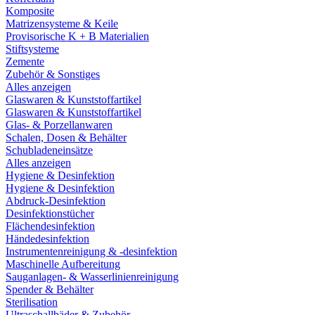
Komposite
Matrizensysteme & Keile
Provisorische K + B Materialien
Stiftsysteme
Zemente
Zubehör & Sonstiges
Alles anzeigen
Glaswaren & Kunststoffartikel
Glaswaren & Kunststoffartikel
Glas- & Porzellanwaren
Schalen, Dosen & Behälter
Schubladeneinsätze
Alles anzeigen
Hygiene & Desinfektion
Hygiene & Desinfektion
Abdruck-Desinfektion
Desinfektionstücher
Flächendesinfektion
Händedesinfektion
Instrumentenreinigung & -desinfektion
Maschinelle Aufbereitung
Sauganlagen- & Wasserlinienreinigung
Spender & Behälter
Sterilisation
Ultraschallbäder & Zubehör