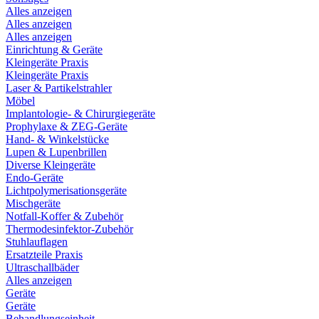
Alles anzeigen
Alles anzeigen
Alles anzeigen
Einrichtung & Geräte
Kleingeräte Praxis
Kleingeräte Praxis
Laser & Partikelstrahler
Möbel
Implantologie- & Chirurgiegeräte
Prophylaxe & ZEG-Geräte
Hand- & Winkelstücke
Lupen & Lupenbrillen
Diverse Kleingeräte
Endo-Geräte
Lichtpolymerisationsgeräte
Mischgeräte
Notfall-Koffer & Zubehör
Thermodesinfektor-Zubehör
Stuhlauflagen
Ersatzteile Praxis
Ultraschallbäder
Alles anzeigen
Geräte
Geräte
Behandlungseinheit