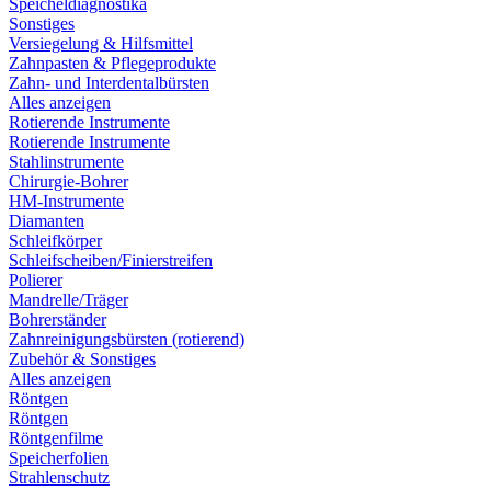
Speicheldiagnostika
Sonstiges
Versiegelung & Hilfsmittel
Zahnpasten & Pflegeprodukte
Zahn- und Interdentalbürsten
Alles anzeigen
Rotierende Instrumente
Rotierende Instrumente
Stahlinstrumente
Chirurgie-Bohrer
HM-Instrumente
Diamanten
Schleifkörper
Schleifscheiben/Finierstreifen
Polierer
Mandrelle/Träger
Bohrerständer
Zahnreinigungsbürsten (rotierend)
Zubehör & Sonstiges
Alles anzeigen
Röntgen
Röntgen
Röntgenfilme
Speicherfolien
Strahlenschutz