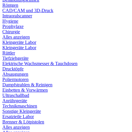
Röntgen
CAD/CAM und 3D-Druck
Intraoralscanner
Hygiene
Prophylaxe
Chirurgie
Alles anzeigen
Kleingeräte Labor
Kleingeräte Labor
Rüttler
Tiefziehgeräte
Elektrische Wachsmesser & Tauchdosen
Drucktöpfe
Absaugungen
Poliermotoren
Dampfstrahlen & Reinigen
Einbetten & Vorwärmen
Ultraschallbad
Anrührgeräte
Technikmaschinen
Sonstige Kleingeräte
Ersatzteile Labor
Brenner & Lötpistolen
Alles anzeigen