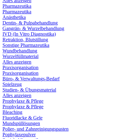
Alles anzeigen
Pharmazeutika
Pharmazeutika
Anästhetika
Dentin- & Pulpabehandlung
Gangrän- & Wurzelbehandlung
IVD (In Vitro Diagnostika)
Retraktion, Blutstillung
Sonstige Pharmazeutika
Wundbehandlung
Wurzelfüllmaterial
Alles anzeigen
Praxisorganisation
Praxisorganisation
Büro- & Verwaltungs-Bedarf
Spielzeug
Studien- & Übungsmaterial
Alles anzeigen
Prophylaxe & Pflege
Prophylaxe & Pflege
Bleaching
Fluoridlacke & Gele
Mundspüllösungen
Polier- und Zahnreinigungspasten
Pophylaxepulver