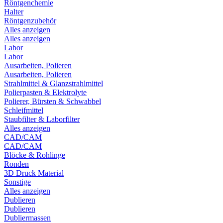
Röntgenchemie
Halter
Röntgenzubehör
Alles anzeigen
Alles anzeigen
Labor
Labor
Ausarbeiten, Polieren
Ausarbeiten, Polieren
Strahlmittel & Glanzstrahlmittel
Polierpasten & Elektrolyte
Polierer, Bürsten & Schwabbel
Schleifmittel
Staubfilter & Laborfilter
Alles anzeigen
CAD/CAM
CAD/CAM
Blöcke & Rohlinge
Ronden
3D Druck Material
Sonstige
Alles anzeigen
Dublieren
Dublieren
Dubliermassen