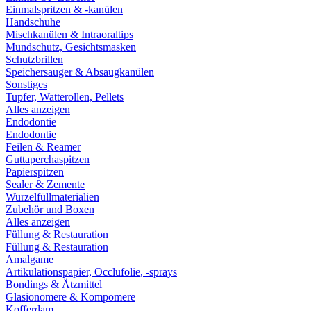
Einmalspritzen & -kanülen
Handschuhe
Mischkanülen & Intraoraltips
Mundschutz, Gesichtsmasken
Schutzbrillen
Speichersauger & Absaugkanülen
Sonstiges
Tupfer, Watterollen, Pellets
Alles anzeigen
Endodontie
Endodontie
Feilen & Reamer
Guttaperchaspitzen
Papierspitzen
Sealer & Zemente
Wurzelfüllmaterialien
Zubehör und Boxen
Alles anzeigen
Füllung & Restauration
Füllung & Restauration
Amalgame
Artikulationspapier, Occlufolie, -sprays
Bondings & Ätzmittel
Glasionomere & Kompomere
Kofferdam