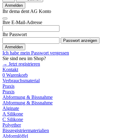
Anmelden
Ihr dema dent AG Konto
Ihre E-Mail-Adresse
Ihr Passwort
Passwort anzeigen
Anmelden
Ich habe mein Passwort vergessen
Sie sind neu im Shop?
→ Jetzt registrieren
Kontakt
0
Warenkorb
Verbrauchsmaterial
Praxis
Praxis
Abformung & Bissnahme
Abformung & Bissnahme
Alginate
A Silikone
C Silikone
Polyether
Bissregistriermaterialien
Abformlöffel