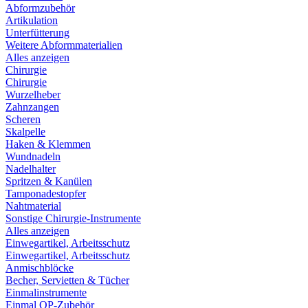
Abformzubehör
Artikulation
Unterfütterung
Weitere Abformmaterialien
Alles anzeigen
Chirurgie
Chirurgie
Wurzelheber
Zahnzangen
Scheren
Skalpelle
Haken & Klemmen
Wundnadeln
Nadelhalter
Spritzen & Kanülen
Tamponadestopfer
Nahtmaterial
Sonstige Chirurgie-Instrumente
Alles anzeigen
Einwegartikel, Arbeitsschutz
Einwegartikel, Arbeitsschutz
Anmischblöcke
Becher, Servietten & Tücher
Einmalinstrumente
Einmal OP-Zubehör