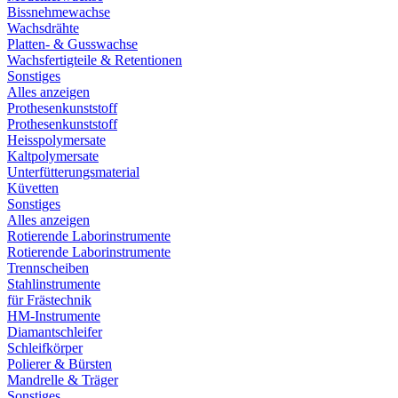
Bissnehmewachse
Wachsdrähte
Platten- & Gusswachse
Wachsfertigteile & Retentionen
Sonstiges
Alles anzeigen
Prothesenkunststoff
Prothesenkunststoff
Heisspolymersate
Kaltpolymersate
Unterfütterungsmaterial
Küvetten
Sonstiges
Alles anzeigen
Rotierende Laborinstrumente
Rotierende Laborinstrumente
Trennscheiben
Stahlinstrumente
für Frästechnik
HM-Instrumente
Diamantschleifer
Schleifkörper
Polierer & Bürsten
Mandrelle & Träger
Sonstiges