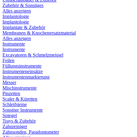
Zubehör & Sonstiges
Alles anzeigen
Implantologie
Implantologie
Implantate & Zubehör
Membranen & Knochenersatzmaterial
Alles anzeigen
Instrumente
Instrumente
Excavatoren & Schmelzmeissel
Feilen
Füllungsinstrumente
Instrumenteneinsätze
Instrumentenmarkierung
Messer
Mischinstrumente
Pinzetten
Scaler & Küretten
Schleifsteine
Sonstige Instrumente
Spiegel
Trays & Zubehör
Zahnreiniger
Zahnsonden, Paradontometer