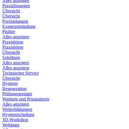
Alles anzeigen
Praxislösungen
Übersicht
Übersicht
Praxisplanung
Existenzgründung
Pluline
Alles anzeigen
Praxisbörse
Praxisbörse
Übersicht
Solothurn
Alles anzeigen
Alles anzeigen
Technischer Service
Übersicht
Hygiene
Regeneration
Prüfungstermine
Wartung und Reparaturen
Alles anzeigen
Weiterbildungen
Hygieneschulung
3D-Workshop
Webinare