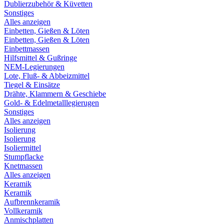
Dublierzubehör & Küvetten
Sonstiges
Alles anzeigen
Einbetten, Gießen & Löten
Einbetten, Gießen & Löten
Einbettmassen
Hilfsmittel & Gußringe
NEM-Legierungen
Lote, Fluß- & Abbeizmittel
Tiegel & Einsätze
Drähte, Klammern & Geschiebe
Gold- & Edelmetalllegierugen
Sonstiges
Alles anzeigen
Isolierung
Isolierung
Isoliermittel
Stumpflacke
Knetmassen
Alles anzeigen
Keramik
Keramik
Aufbrennkeramik
Vollkeramik
Anmischplatten