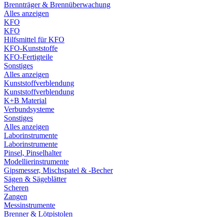
Brennträger & Brennüberwachung
Alles anzeigen
KFO
KFO
Hilfsmittel für KFO
KFO-Kunststoffe
KFO-Fertigteile
Sonstiges
Alles anzeigen
Kunststoffverblendung
Kunststoffverblendung
K+B Material
Verbundsysteme
Sonstiges
Alles anzeigen
Laborinstrumente
Laborinstrumente
Pinsel, Pinselhalter
Modellierinstrumente
Gipsmesser, Mischspatel & -Becher
Sägen & Sägeblätter
Scheren
Zangen
Messinstrumente
Brenner & Lötpistolen