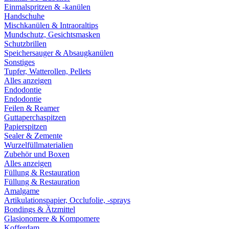
Einmalspritzen & -kanülen
Handschuhe
Mischkanülen & Intraoraltips
Mundschutz, Gesichtsmasken
Schutzbrillen
Speichersauger & Absaugkanülen
Sonstiges
Tupfer, Watterollen, Pellets
Alles anzeigen
Endodontie
Endodontie
Feilen & Reamer
Guttaperchaspitzen
Papierspitzen
Sealer & Zemente
Wurzelfüllmaterialien
Zubehör und Boxen
Alles anzeigen
Füllung & Restauration
Füllung & Restauration
Amalgame
Artikulationspapier, Occlufolie, -sprays
Bondings & Ätzmittel
Glasionomere & Kompomere
Kofferdam