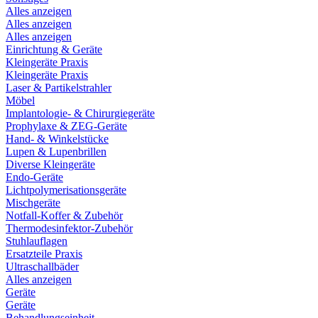
Alles anzeigen
Alles anzeigen
Alles anzeigen
Einrichtung & Geräte
Kleingeräte Praxis
Kleingeräte Praxis
Laser & Partikelstrahler
Möbel
Implantologie- & Chirurgiegeräte
Prophylaxe & ZEG-Geräte
Hand- & Winkelstücke
Lupen & Lupenbrillen
Diverse Kleingeräte
Endo-Geräte
Lichtpolymerisationsgeräte
Mischgeräte
Notfall-Koffer & Zubehör
Thermodesinfektor-Zubehör
Stuhlauflagen
Ersatzteile Praxis
Ultraschallbäder
Alles anzeigen
Geräte
Geräte
Behandlungseinheit