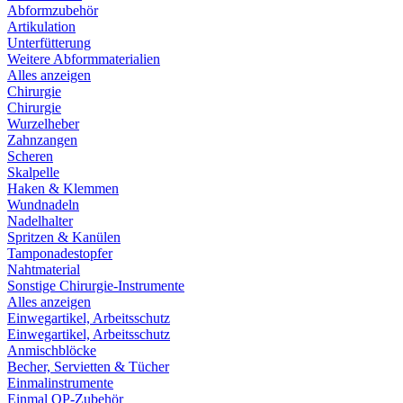
Abformzubehör
Artikulation
Unterfütterung
Weitere Abformmaterialien
Alles anzeigen
Chirurgie
Chirurgie
Wurzelheber
Zahnzangen
Scheren
Skalpelle
Haken & Klemmen
Wundnadeln
Nadelhalter
Spritzen & Kanülen
Tamponadestopfer
Nahtmaterial
Sonstige Chirurgie-Instrumente
Alles anzeigen
Einwegartikel, Arbeitsschutz
Einwegartikel, Arbeitsschutz
Anmischblöcke
Becher, Servietten & Tücher
Einmalinstrumente
Einmal OP-Zubehör