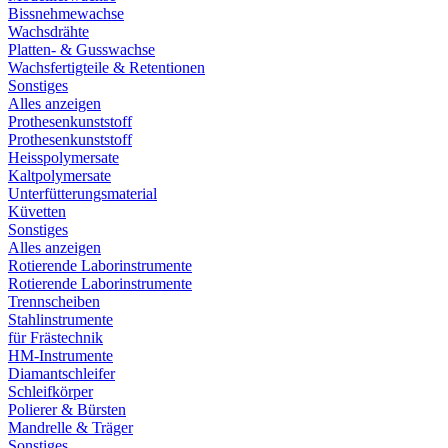
Bissnehmewachse
Wachsdrähte
Platten- & Gusswachse
Wachsfertigteile & Retentionen
Sonstiges
Alles anzeigen
Prothesenkunststoff
Prothesenkunststoff
Heisspolymersate
Kaltpolymersate
Unterfütterungsmaterial
Küvetten
Sonstiges
Alles anzeigen
Rotierende Laborinstrumente
Rotierende Laborinstrumente
Trennscheiben
Stahlinstrumente
für Frästechnik
HM-Instrumente
Diamantschleifer
Schleifkörper
Polierer & Bürsten
Mandrelle & Träger
Sonstiges