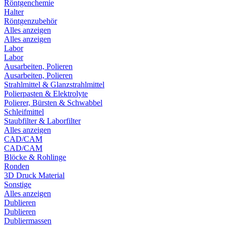
Röntgenchemie
Halter
Röntgenzubehör
Alles anzeigen
Alles anzeigen
Labor
Labor
Ausarbeiten, Polieren
Ausarbeiten, Polieren
Strahlmittel & Glanzstrahlmittel
Polierpasten & Elektrolyte
Polierer, Bürsten & Schwabbel
Schleifmittel
Staubfilter & Laborfilter
Alles anzeigen
CAD/CAM
CAD/CAM
Blöcke & Rohlinge
Ronden
3D Druck Material
Sonstige
Alles anzeigen
Dublieren
Dublieren
Dubliermassen