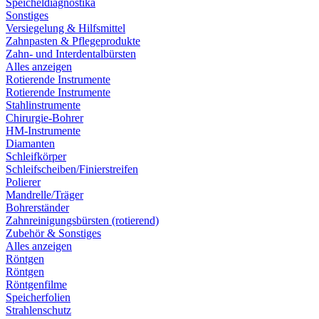
Speicheldiagnostika
Sonstiges
Versiegelung & Hilfsmittel
Zahnpasten & Pflegeprodukte
Zahn- und Interdentalbürsten
Alles anzeigen
Rotierende Instrumente
Rotierende Instrumente
Stahlinstrumente
Chirurgie-Bohrer
HM-Instrumente
Diamanten
Schleifkörper
Schleifscheiben/Finierstreifen
Polierer
Mandrelle/Träger
Bohrerständer
Zahnreinigungsbürsten (rotierend)
Zubehör & Sonstiges
Alles anzeigen
Röntgen
Röntgen
Röntgenfilme
Speicherfolien
Strahlenschutz