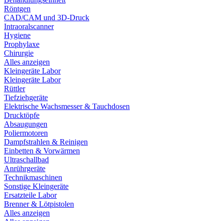
Röntgen
CAD/CAM und 3D-Druck
Intraoralscanner
Hygiene
Prophylaxe
Chirurgie
Alles anzeigen
Kleingeräte Labor
Kleingeräte Labor
Rüttler
Tiefziehgeräte
Elektrische Wachsmesser & Tauchdosen
Drucktöpfe
Absaugungen
Poliermotoren
Dampfstrahlen & Reinigen
Einbetten & Vorwärmen
Ultraschallbad
Anrührgeräte
Technikmaschinen
Sonstige Kleingeräte
Ersatzteile Labor
Brenner & Lötpistolen
Alles anzeigen