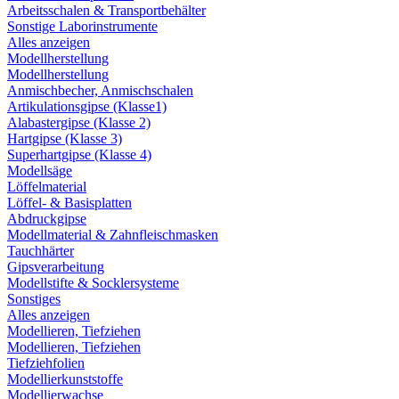
Arbeitsschalen & Transportbehälter
Sonstige Laborinstrumente
Alles anzeigen
Modellherstellung
Modellherstellung
Anmischbecher, Anmischschalen
Artikulationsgipse (Klasse1)
Alabastergipse (Klasse 2)
Hartgipse (Klasse 3)
Superhartgipse (Klasse 4)
Modellsäge
Löffelmaterial
Löffel- & Basisplatten
Abdruckgipse
Modellmaterial & Zahnfleischmasken
Tauchhärter
Gipsverarbeitung
Modellstifte & Socklersysteme
Sonstiges
Alles anzeigen
Modellieren, Tiefziehen
Modellieren, Tiefziehen
Tiefziehfolien
Modellierkunststoffe
Modellierwachse