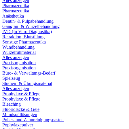
Alles anzeigen
Pharmazeutika
Pharmazeutika
Anästhetika
Dentin- & Pulpabehandlung
Gangrän- & Wurzelbehandlung
IVD (In Vitro Diagnostika)
Retraktion, Blutstillung
Sonstige Pharmazeutika
Wundbehandlung
Wurzelfüllmaterial
Alles anzeigen
Praxisorganisation
Praxisorganisation
Büro- & Verwaltungs-Bedarf
Spielzeug
Studien- & Übungsmaterial
Alles anzeigen
Prophylaxe & Pflege
Prophylaxe & Pflege
Bleaching
Fluoridlacke & Gele
Mundspüllösungen
Polier- und Zahnreinigungspasten
Pophylaxepulver