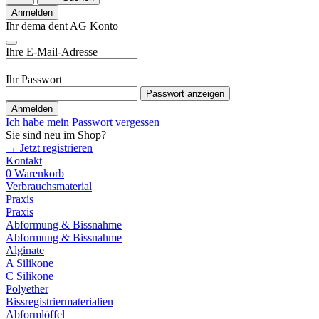
Anmelden
Ihr dema dent AG Konto
Ihre E-Mail-Adresse
Ihr Passwort
Passwort anzeigen
Anmelden
Ich habe mein Passwort vergessen
Sie sind neu im Shop?
→ Jetzt registrieren
Kontakt
0
Warenkorb
Verbrauchsmaterial
Praxis
Praxis
Abformung & Bissnahme
Abformung & Bissnahme
Alginate
A Silikone
C Silikone
Polyether
Bissregistriermaterialien
Abformlöffel