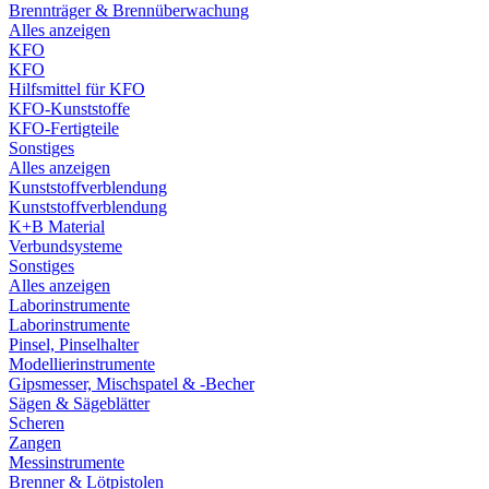
Brennträger & Brennüberwachung
Alles anzeigen
KFO
KFO
Hilfsmittel für KFO
KFO-Kunststoffe
KFO-Fertigteile
Sonstiges
Alles anzeigen
Kunststoffverblendung
Kunststoffverblendung
K+B Material
Verbundsysteme
Sonstiges
Alles anzeigen
Laborinstrumente
Laborinstrumente
Pinsel, Pinselhalter
Modellierinstrumente
Gipsmesser, Mischspatel & -Becher
Sägen & Sägeblätter
Scheren
Zangen
Messinstrumente
Brenner & Lötpistolen