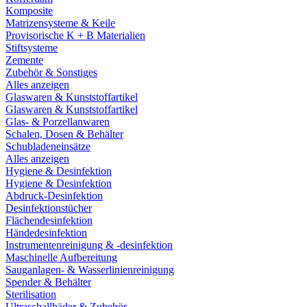
Komposite
Matrizensysteme & Keile
Provisorische K + B Materialien
Stiftsysteme
Zemente
Zubehör & Sonstiges
Alles anzeigen
Glaswaren & Kunststoffartikel
Glaswaren & Kunststoffartikel
Glas- & Porzellanwaren
Schalen, Dosen & Behälter
Schubladeneinsätze
Alles anzeigen
Hygiene & Desinfektion
Hygiene & Desinfektion
Abdruck-Desinfektion
Desinfektionstücher
Flächendesinfektion
Händedesinfektion
Instrumentenreinigung & -desinfektion
Maschinelle Aufbereitung
Sauganlagen- & Wasserlinienreinigung
Spender & Behälter
Sterilisation
Ultraschallbäder & Zubehör