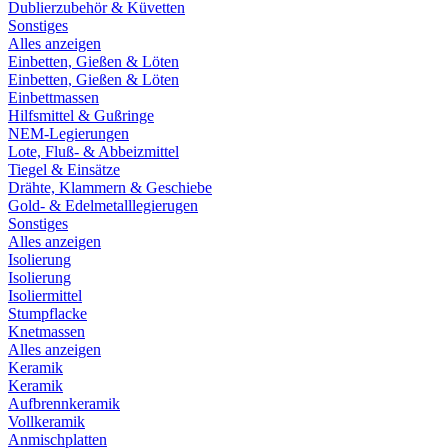
Dublierzubehör & Küvetten
Sonstiges
Alles anzeigen
Einbetten, Gießen & Löten
Einbetten, Gießen & Löten
Einbettmassen
Hilfsmittel & Gußringe
NEM-Legierungen
Lote, Fluß- & Abbeizmittel
Tiegel & Einsätze
Drähte, Klammern & Geschiebe
Gold- & Edelmetalllegierugen
Sonstiges
Alles anzeigen
Isolierung
Isolierung
Isoliermittel
Stumpflacke
Knetmassen
Alles anzeigen
Keramik
Keramik
Aufbrennkeramik
Vollkeramik
Anmischplatten