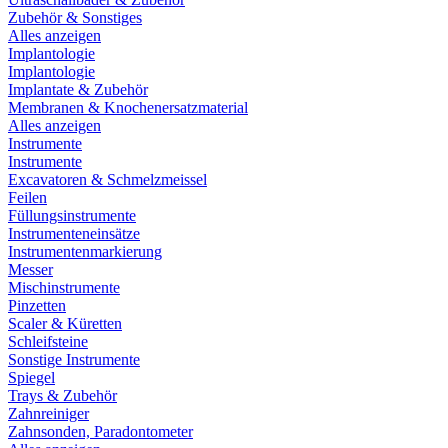
Zubehör & Sonstiges
Alles anzeigen
Implantologie
Implantologie
Implantate & Zubehör
Membranen & Knochenersatzmaterial
Alles anzeigen
Instrumente
Instrumente
Excavatoren & Schmelzmeissel
Feilen
Füllungsinstrumente
Instrumenteneinsätze
Instrumentenmarkierung
Messer
Mischinstrumente
Pinzetten
Scaler & Küretten
Schleifsteine
Sonstige Instrumente
Spiegel
Trays & Zubehör
Zahnreiniger
Zahnsonden, Paradontometer