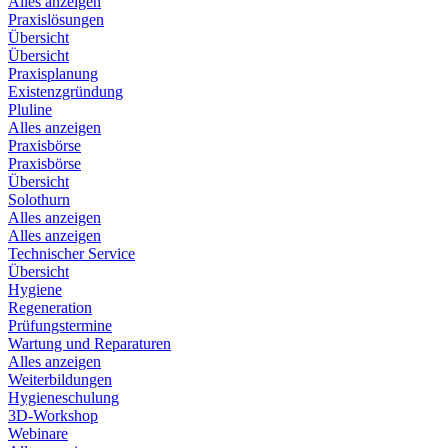
Alles anzeigen
Praxislösungen
Übersicht
Übersicht
Praxisplanung
Existenzgründung
Pluline
Alles anzeigen
Praxisbörse
Praxisbörse
Übersicht
Solothurn
Alles anzeigen
Alles anzeigen
Technischer Service
Übersicht
Hygiene
Regeneration
Prüfungstermine
Wartung und Reparaturen
Alles anzeigen
Weiterbildungen
Hygieneschulung
3D-Workshop
Webinare