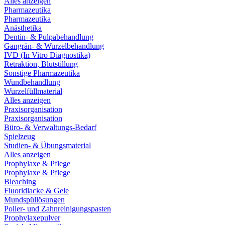
Alles anzeigen
Pharmazeutika
Pharmazeutika
Anästhetika
Dentin- & Pulpabehandlung
Gangrän- & Wurzelbehandlung
IVD (In Vitro Diagnostika)
Retraktion, Blutstillung
Sonstige Pharmazeutika
Wundbehandlung
Wurzelfüllmaterial
Alles anzeigen
Praxisorganisation
Praxisorganisation
Büro- & Verwaltungs-Bedarf
Spielzeug
Studien- & Übungsmaterial
Alles anzeigen
Prophylaxe & Pflege
Prophylaxe & Pflege
Bleaching
Fluoridlacke & Gele
Mundspüllösungen
Polier- und Zahnreinigungspasten
Prophylaxepulver