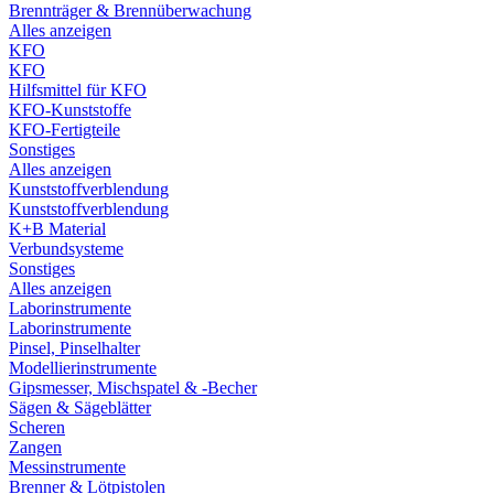
Brennträger & Brennüberwachung
Alles anzeigen
KFO
KFO
Hilfsmittel für KFO
KFO-Kunststoffe
KFO-Fertigteile
Sonstiges
Alles anzeigen
Kunststoffverblendung
Kunststoffverblendung
K+B Material
Verbundsysteme
Sonstiges
Alles anzeigen
Laborinstrumente
Laborinstrumente
Pinsel, Pinselhalter
Modellierinstrumente
Gipsmesser, Mischspatel & -Becher
Sägen & Sägeblätter
Scheren
Zangen
Messinstrumente
Brenner & Lötpistolen