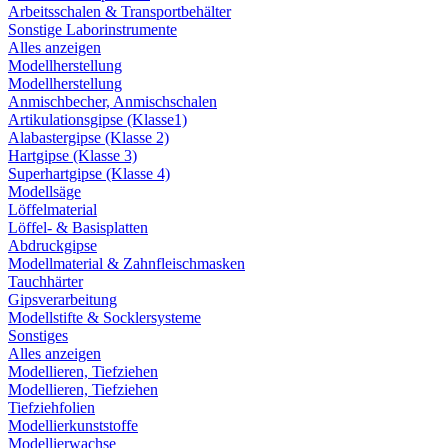
Arbeitsschalen & Transportbehälter
Sonstige Laborinstrumente
Alles anzeigen
Modellherstellung
Modellherstellung
Anmischbecher, Anmischschalen
Artikulationsgipse (Klasse1)
Alabastergipse (Klasse 2)
Hartgipse (Klasse 3)
Superhartgipse (Klasse 4)
Modellsäge
Löffelmaterial
Löffel- & Basisplatten
Abdruckgipse
Modellmaterial & Zahnfleischmasken
Tauchhärter
Gipsverarbeitung
Modellstifte & Socklersysteme
Sonstiges
Alles anzeigen
Modellieren, Tiefziehen
Modellieren, Tiefziehen
Tiefziehfolien
Modellierkunststoffe
Modellierwachse