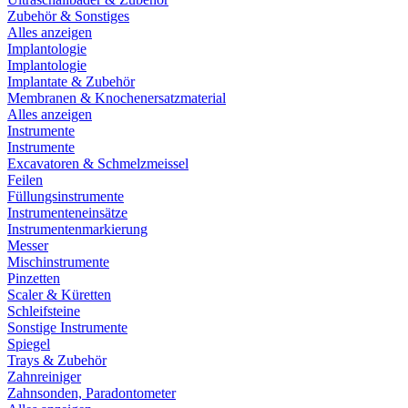
Zubehör & Sonstiges
Alles anzeigen
Implantologie
Implantologie
Implantate & Zubehör
Membranen & Knochenersatzmaterial
Alles anzeigen
Instrumente
Instrumente
Excavatoren & Schmelzmeissel
Feilen
Füllungsinstrumente
Instrumenteneinsätze
Instrumentenmarkierung
Messer
Mischinstrumente
Pinzetten
Scaler & Küretten
Schleifsteine
Sonstige Instrumente
Spiegel
Trays & Zubehör
Zahnreiniger
Zahnsonden, Paradontometer