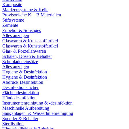
Komposite
Matrizensysteme & Keile
Provisorische K + B Materialien
Stiftsysteme
Zemente
Zubehör & Sonstiges
Alles anzeigen
Glaswaren & Kunststoffartikel
Glaswaren & Kunststoffartikel
Glas- & Porzellanwaren
Schalen, Dosen & Behälter
Schubladeneinsätze
Alles anzeigen
Hygiene & Desinfektion
Hygiene & Desinfektion
Abdruck-Desinfektion
Desinfektionstücher
Flächendesinfektion
Händedesinfektion
Instrumentenreinigung & -desinfektion
Maschinelle Aufbereitung
Sauganlagen- & Wasserlinienreinigung
Spender & Behälter
Sterilisation
Ultraschallbäder & Zubehör