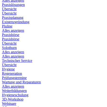
Alles anzeigen
Praxislösungen
Übersicht
Übersicht
Praxisplanung
Existenzgründung
Pluline
Alles anzeigen
Praxisbörse
Praxisbörse
Übersicht
Solothurn
Alles anzeigen
Alles anzeigen
Technischer Service
Übersicht
Hygiene
Regeneration
Prüfungstermine
Wartung und Reparaturen
Alles anzeigen
Weiterbildungen
Hygieneschulung
3D-Workshop
Webinare