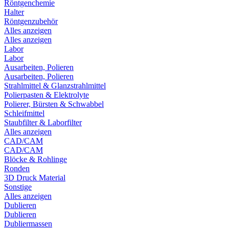
Röntgenchemie
Halter
Röntgenzubehör
Alles anzeigen
Alles anzeigen
Labor
Labor
Ausarbeiten, Polieren
Ausarbeiten, Polieren
Strahlmittel & Glanzstrahlmittel
Polierpasten & Elektrolyte
Polierer, Bürsten & Schwabbel
Schleifmittel
Staubfilter & Laborfilter
Alles anzeigen
CAD/CAM
CAD/CAM
Blöcke & Rohlinge
Ronden
3D Druck Material
Sonstige
Alles anzeigen
Dublieren
Dublieren
Dubliermassen