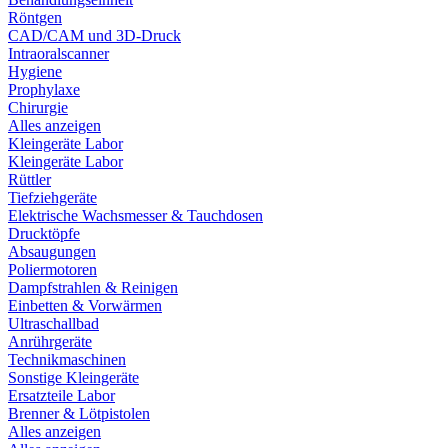
Röntgen
CAD/CAM und 3D-Druck
Intraoralscanner
Hygiene
Prophylaxe
Chirurgie
Alles anzeigen
Kleingeräte Labor
Kleingeräte Labor
Rüttler
Tiefziehgeräte
Elektrische Wachsmesser & Tauchdosen
Drucktöpfe
Absaugungen
Poliermotoren
Dampfstrahlen & Reinigen
Einbetten & Vorwärmen
Ultraschallbad
Anrührgeräte
Technikmaschinen
Sonstige Kleingeräte
Ersatzteile Labor
Brenner & Lötpistolen
Alles anzeigen