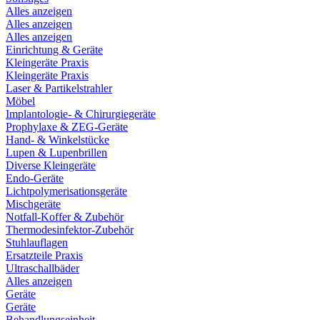
Alles anzeigen
Alles anzeigen
Alles anzeigen
Einrichtung & Geräte
Kleingeräte Praxis
Kleingeräte Praxis
Laser & Partikelstrahler
Möbel
Implantologie- & Chirurgiegeräte
Prophylaxe & ZEG-Geräte
Hand- & Winkelstücke
Lupen & Lupenbrillen
Diverse Kleingeräte
Endo-Geräte
Lichtpolymerisationsgeräte
Mischgeräte
Notfall-Koffer & Zubehör
Thermodesinfektor-Zubehör
Stuhlauflagen
Ersatzteile Praxis
Ultraschallbäder
Alles anzeigen
Geräte
Geräte
Behandlungseinheit