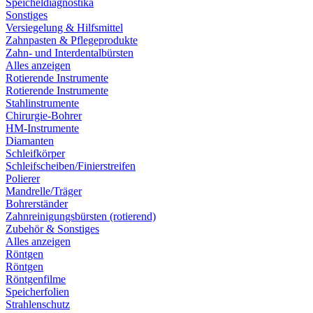
Speicheldiagnostika
Sonstiges
Versiegelung & Hilfsmittel
Zahnpasten & Pflegeprodukte
Zahn- und Interdentalbürsten
Alles anzeigen
Rotierende Instrumente
Rotierende Instrumente
Stahlinstrumente
Chirurgie-Bohrer
HM-Instrumente
Diamanten
Schleifkörper
Schleifscheiben/Finierstreifen
Polierer
Mandrelle/Träger
Bohrerständer
Zahnreinigungsbürsten (rotierend)
Zubehör & Sonstiges
Alles anzeigen
Röntgen
Röntgen
Röntgenfilme
Speicherfolien
Strahlenschutz