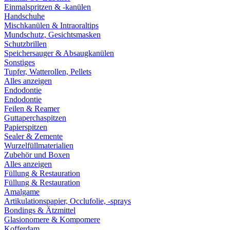
Einmalspritzen & -kanülen
Handschuhe
Mischkanülen & Intraoraltips
Mundschutz, Gesichtsmasken
Schutzbrillen
Speichersauger & Absaugkanülen
Sonstiges
Tupfer, Watterollen, Pellets
Alles anzeigen
Endodontie
Endodontie
Feilen & Reamer
Guttaperchaspitzen
Papierspitzen
Sealer & Zemente
Wurzelfüllmaterialien
Zubehör und Boxen
Alles anzeigen
Füllung & Restauration
Füllung & Restauration
Amalgame
Artikulationspapier, Occlufolie, -sprays
Bondings & Ätzmittel
Glasionomere & Kompomere
Kofferdam