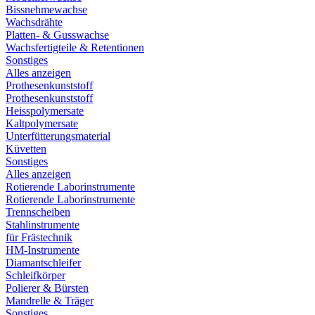
Bissnehmewachse
Wachsdrähte
Platten- & Gusswachse
Wachsfertigteile & Retentionen
Sonstiges
Alles anzeigen
Prothesenkunststoff
Prothesenkunststoff
Heisspolymersate
Kaltpolymersate
Unterfütterungsmaterial
Küvetten
Sonstiges
Alles anzeigen
Rotierende Laborinstrumente
Rotierende Laborinstrumente
Trennscheiben
Stahlinstrumente
für Frästechnik
HM-Instrumente
Diamantschleifer
Schleifkörper
Polierer & Bürsten
Mandrelle & Träger
Sonstiges