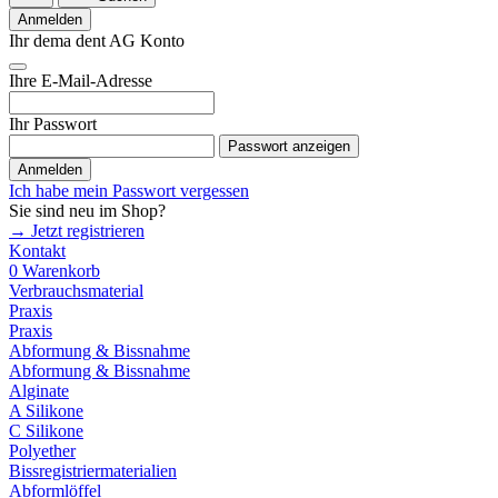
Anmelden
Ihr dema dent AG Konto
Ihre E-Mail-Adresse
Ihr Passwort
Passwort anzeigen
Anmelden
Ich habe mein Passwort vergessen
Sie sind neu im Shop?
→ Jetzt registrieren
Kontakt
0
Warenkorb
Verbrauchsmaterial
Praxis
Praxis
Abformung & Bissnahme
Abformung & Bissnahme
Alginate
A Silikone
C Silikone
Polyether
Bissregistriermaterialien
Abformlöffel