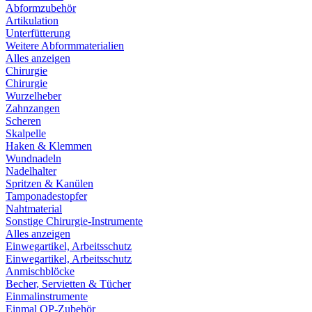
Abformzubehör
Artikulation
Unterfütterung
Weitere Abformmaterialien
Alles anzeigen
Chirurgie
Chirurgie
Wurzelheber
Zahnzangen
Scheren
Skalpelle
Haken & Klemmen
Wundnadeln
Nadelhalter
Spritzen & Kanülen
Tamponadestopfer
Nahtmaterial
Sonstige Chirurgie-Instrumente
Alles anzeigen
Einwegartikel, Arbeitsschutz
Einwegartikel, Arbeitsschutz
Anmischblöcke
Becher, Servietten & Tücher
Einmalinstrumente
Einmal OP-Zubehör