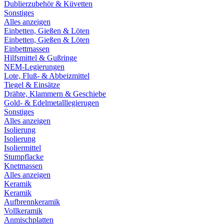
Dublierzubehör & Küvetten
Sonstiges
Alles anzeigen
Einbetten, Gießen & Löten
Einbetten, Gießen & Löten
Einbettmassen
Hilfsmittel & Gußringe
NEM-Legierungen
Lote, Fluß- & Abbeizmittel
Tiegel & Einsätze
Drähte, Klammern & Geschiebe
Gold- & Edelmetalllegierugen
Sonstiges
Alles anzeigen
Isolierung
Isolierung
Isoliermittel
Stumpflacke
Knetmassen
Alles anzeigen
Keramik
Keramik
Aufbrennkeramik
Vollkeramik
Anmischplatten