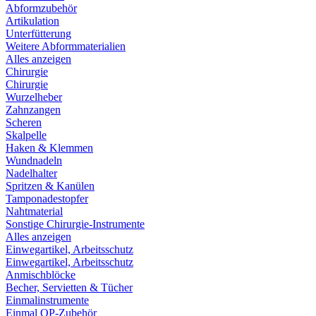
Abformzubehör
Artikulation
Unterfütterung
Weitere Abformmaterialien
Alles anzeigen
Chirurgie
Chirurgie
Wurzelheber
Zahnzangen
Scheren
Skalpelle
Haken & Klemmen
Wundnadeln
Nadelhalter
Spritzen & Kanülen
Tamponadestopfer
Nahtmaterial
Sonstige Chirurgie-Instrumente
Alles anzeigen
Einwegartikel, Arbeitsschutz
Einwegartikel, Arbeitsschutz
Anmischblöcke
Becher, Servietten & Tücher
Einmalinstrumente
Einmal OP-Zubehör