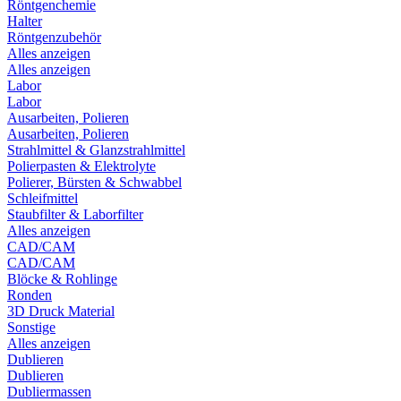
Röntgenchemie
Halter
Röntgenzubehör
Alles anzeigen
Alles anzeigen
Labor
Labor
Ausarbeiten, Polieren
Ausarbeiten, Polieren
Strahlmittel & Glanzstrahlmittel
Polierpasten & Elektrolyte
Polierer, Bürsten & Schwabbel
Schleifmittel
Staubfilter & Laborfilter
Alles anzeigen
CAD/CAM
CAD/CAM
Blöcke & Rohlinge
Ronden
3D Druck Material
Sonstige
Alles anzeigen
Dublieren
Dublieren
Dubliermassen