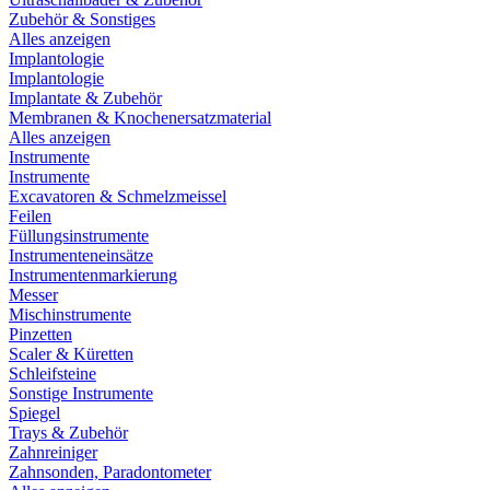
Zubehör & Sonstiges
Alles anzeigen
Implantologie
Implantologie
Implantate & Zubehör
Membranen & Knochenersatzmaterial
Alles anzeigen
Instrumente
Instrumente
Excavatoren & Schmelzmeissel
Feilen
Füllungsinstrumente
Instrumenteneinsätze
Instrumentenmarkierung
Messer
Mischinstrumente
Pinzetten
Scaler & Küretten
Schleifsteine
Sonstige Instrumente
Spiegel
Trays & Zubehör
Zahnreiniger
Zahnsonden, Paradontometer