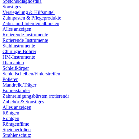
Speicheldiagnostika
Sonstiges
Versiegelung & Hilfsmittel
Zahnpasten & Pflegeprodukte
Zahn- und Interdentalbürsten
Alles anzeigen
Rotierende Instrumente
Rotierende Instrumente
Stahlinstrumente
Chirurgie-Bohrer
HM-Instrumente
Diamanten
Schleifkörper
Schleifscheiben/Finierstreifen
Polierer
Mandrelle/Träger
Bohrerständer
Zahnreinigungsbürsten (rotierend)
Zubehör & Sonstiges
Alles anzeigen
Röntgen
Röntgen
Röntgenfilme
Speicherfolien
Strahlenschutz