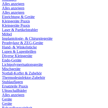
Alles anzeigen
Alles anzeigen
Alles anzeigen
Einrichtung & Geräte
Kleingeräte Praxis
Kleingeräte Praxis
Laser & Partikelstrahler
Möbel
Implantologie- & Chirurgiegeräte
Prophylaxe & ZEG-Geräte
Hand- & Winkelstücke
Lupen & Lupenbrillen
Diverse Kleingeräte
Endo-Geräte
Lichtpolymerisationsgeräte
Mischgeräte
Notfall-Koffer & Zubehör
Thermodesinfektor-Zubehör
Stuhlauflagen
Ersatzteile Praxis
Ultraschallbäder
Alles anzeigen
Geräte
Geräte
Behandlungseinheit