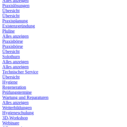
Alles anzeigen
Praxislösungen
Übersicht
Übersicht
Praxisplanung
Existenzgründung
Pluline
Alles anzeigen
Praxisbörse
Praxisbörse
Übersicht
Solothurn
Alles anzeigen
Alles anzeigen
Technischer Service
Übersicht
Hygiene
Regeneration
Prüfungstermine
Wartung und Reparaturen
Alles anzeigen
Weiterbildungen
Hygieneschulung
3D-Workshop
Webinare