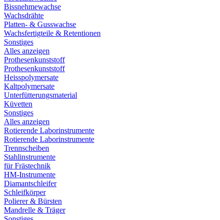
Bissnehmewachse
Wachsdrähte
Platten- & Gusswachse
Wachsfertigteile & Retentionen
Sonstiges
Alles anzeigen
Prothesenkunststoff
Prothesenkunststoff
Heisspolymersate
Kaltpolymersate
Unterfütterungsmaterial
Küvetten
Sonstiges
Alles anzeigen
Rotierende Laborinstrumente
Rotierende Laborinstrumente
Trennscheiben
Stahlinstrumente
für Frästechnik
HM-Instrumente
Diamantschleifer
Schleifkörper
Polierer & Bürsten
Mandrelle & Träger
Sonstiges