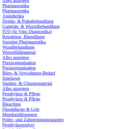
Alles anzeigen
Pharmazeutika
Pharmazeutika
Anästhetika
Dentin- & Pulpabehandlung
Gangrän- & Wurzelbehandlung
IVD (In Vitro Diagnostika)
Retraktion, Blutstillung
Sonstige Pharmazeutika
Wundbehandlung
Wurzelfüllmaterial
Alles anzeigen
Praxisorganisation
Praxisorganisation
Büro- & Verwaltungs-Bedarf
Spielzeug
Studien- & Übungsmaterial
Alles anzeigen
Prophylaxe & Pflege
Prophylaxe & Pflege
Bleaching
Fluoridlacke & Gele
Mundspüllösungen
Polier- und Zahnreinigungspasten
Prophylaxepulver