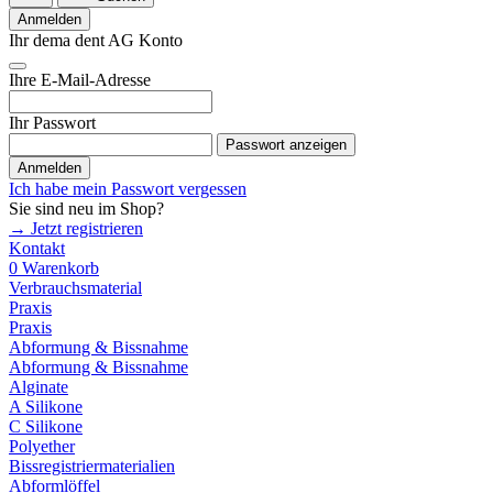
Anmelden
Ihr dema dent AG Konto
Ihre E-Mail-Adresse
Ihr Passwort
Passwort anzeigen
Anmelden
Ich habe mein Passwort vergessen
Sie sind neu im Shop?
→ Jetzt registrieren
Kontakt
0
Warenkorb
Verbrauchsmaterial
Praxis
Praxis
Abformung & Bissnahme
Abformung & Bissnahme
Alginate
A Silikone
C Silikone
Polyether
Bissregistriermaterialien
Abformlöffel