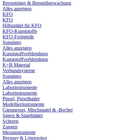
Brennträger & Brennüberwachung
Alles anzeigen
KFO
KFO
Hilfsmittel für KFO
KFO-Kunststoffe
KFO-Fertigteile
Sonstiges
Alles anzeigen
Kunststoffverblendung
Kunststoffverblendung
K+B Material
Verbundsysteme
Sonstiges
Alles anzeigen
Laborinstrumente
Laborinstrumente
Pinsel, Pinselhalter
Modellierinstrumente
Gipsmesser, Mischspatel & -Becher
Sägen & Sägeblätter
Scheren
Zangen
Messinstrumente
Brenner & Lötpistolen