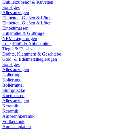
Dublierzubehör & Küvetten
Sonstiges
Alles anzeigen
Einbetten, Gießen & Löten
Einbetten, Gießen & Löten
Einbettmassen
Hilfsmittel & Gußringe
NEM-Legierungen
Lote, Fluß- & Abbeizmittel
Tiegel & Einsätze
Drähte, Klammern & Geschiebe
Gold- & Edelmetalllegierugen
Sonstiges
Alles anzeigen
Isolierung
Isolierung
Isoliermittel
Stumpflacke
Knetmassen
Alles anzeigen
Keramik
Keramik
Aufbrennkeramik
Vollkeramik
Anmischplatten