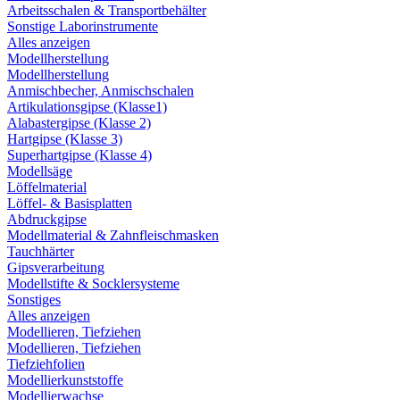
Arbeitsschalen & Transportbehälter
Sonstige Laborinstrumente
Alles anzeigen
Modellherstellung
Modellherstellung
Anmischbecher, Anmischschalen
Artikulationsgipse (Klasse1)
Alabastergipse (Klasse 2)
Hartgipse (Klasse 3)
Superhartgipse (Klasse 4)
Modellsäge
Löffelmaterial
Löffel- & Basisplatten
Abdruckgipse
Modellmaterial & Zahnfleischmasken
Tauchhärter
Gipsverarbeitung
Modellstifte & Socklersysteme
Sonstiges
Alles anzeigen
Modellieren, Tiefziehen
Modellieren, Tiefziehen
Tiefziehfolien
Modellierkunststoffe
Modellierwachse