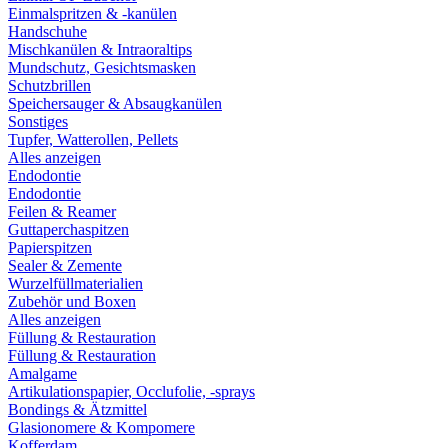
Einmalspritzen & -kanülen
Handschuhe
Mischkanülen & Intraoraltips
Mundschutz, Gesichtsmasken
Schutzbrillen
Speichersauger & Absaugkanülen
Sonstiges
Tupfer, Watterollen, Pellets
Alles anzeigen
Endodontie
Endodontie
Feilen & Reamer
Guttaperchaspitzen
Papierspitzen
Sealer & Zemente
Wurzelfüllmaterialien
Zubehör und Boxen
Alles anzeigen
Füllung & Restauration
Füllung & Restauration
Amalgame
Artikulationspapier, Occlufolie, -sprays
Bondings & Ätzmittel
Glasionomere & Kompomere
Kofferdam