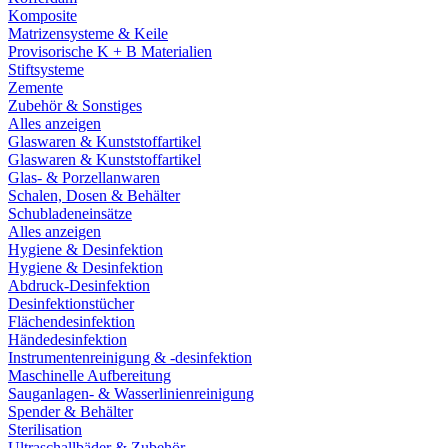
Komposite
Matrizensysteme & Keile
Provisorische K + B Materialien
Stiftsysteme
Zemente
Zubehör & Sonstiges
Alles anzeigen
Glaswaren & Kunststoffartikel
Glaswaren & Kunststoffartikel
Glas- & Porzellanwaren
Schalen, Dosen & Behälter
Schubladeneinsätze
Alles anzeigen
Hygiene & Desinfektion
Hygiene & Desinfektion
Abdruck-Desinfektion
Desinfektionstücher
Flächendesinfektion
Händedesinfektion
Instrumentenreinigung & -desinfektion
Maschinelle Aufbereitung
Sauganlagen- & Wasserlinienreinigung
Spender & Behälter
Sterilisation
Ultraschallbäder & Zubehör