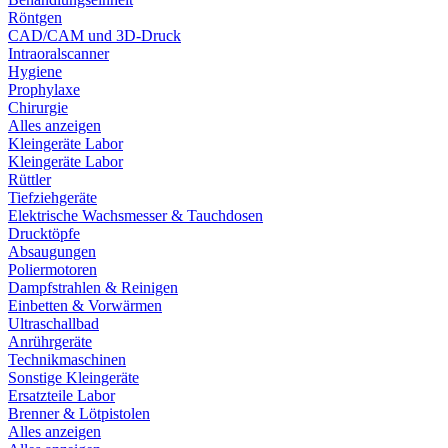
Röntgen
CAD/CAM und 3D-Druck
Intraoralscanner
Hygiene
Prophylaxe
Chirurgie
Alles anzeigen
Kleingeräte Labor
Kleingeräte Labor
Rüttler
Tiefziehgeräte
Elektrische Wachsmesser & Tauchdosen
Drucktöpfe
Absaugungen
Poliermotoren
Dampfstrahlen & Reinigen
Einbetten & Vorwärmen
Ultraschallbad
Anrührgeräte
Technikmaschinen
Sonstige Kleingeräte
Ersatzteile Labor
Brenner & Lötpistolen
Alles anzeigen