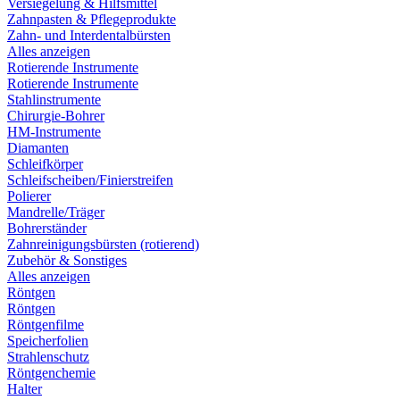
Versiegelung & Hilfsmittel
Zahnpasten & Pflegeprodukte
Zahn- und Interdentalbürsten
Alles anzeigen
Rotierende Instrumente
Rotierende Instrumente
Stahlinstrumente
Chirurgie-Bohrer
HM-Instrumente
Diamanten
Schleifkörper
Schleifscheiben/Finierstreifen
Polierer
Mandrelle/Träger
Bohrerständer
Zahnreinigungsbürsten (rotierend)
Zubehör & Sonstiges
Alles anzeigen
Röntgen
Röntgen
Röntgenfilme
Speicherfolien
Strahlenschutz
Röntgenchemie
Halter