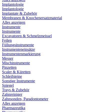
Implantologie
Implantologie
Implantate & Zubehör
Membranen & Knochenersatzmaterial
Alles anzeigen
Instrumente
Instrumente
Excavatoren & Schmelzmeissel
Feilen
Füllungsinstrumente
Instrumenteneinsätze
Instrumentenmarkierung
Messer
Mischinstrumente
Pinzetten
Scaler & Küretten
Schleifsteine
Sonstige Instrumente
Spiegel
Trays & Zubehör
Zahnreiniger
Zahnsonden, Paradontometer
Alles anzeigen
Pharmazeutika