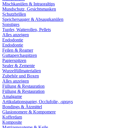
Mischkanülen & Intraoraltips
Mundschutz, Gesichtsmasken
Schutzbrillen
Speichersauger & Absaugkanülen
Sonstiges
Tupfer, Watterollen, Pellets
Alles anzeigen
Endodontie
Endodontie
Feilen & Reamer
Guttaperchaspitzen
Papierspitzen
Sealer & Zemente
Wurzelfüllmaterialien
Zubehör und Boxen
Alles anzeigen
Füllung & Restauration
Füllung & Restauration
Amalgame
Artikulationspapier, Occlufolie, -sprays
Bondings & Ätzmittel
Glasionomere & Kompomere
Kofferdam
Komposite
Matrizensysteme & Keile