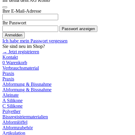
Ihr dema dent AG Konto
Ihre E-Mail-Adresse
Ihr Passwort
Passwort anzeigen
Anmelden
Ich habe mein Passwort vergessen
Sie sind neu im Shop?
→ Jetzt registrieren
Kontakt
0
Warenkorb
Verbrauchsmaterial
Praxis
Praxis
Abformung & Bissnahme
Abformung & Bissnahme
Alginate
A Silikone
C Silikone
Polyether
Bissregistriermaterialien
Abformlöffel
Abformzubehör
Artikulation