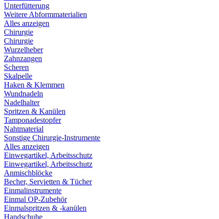
Unterfütterung
Weitere Abformmaterialien
Alles anzeigen
Chirurgie
Chirurgie
Wurzelheber
Zahnzangen
Scheren
Skalpelle
Haken & Klemmen
Wundnadeln
Nadelhalter
Spritzen & Kanülen
Tamponadestopfer
Nahtmaterial
Sonstige Chirurgie-Instrumente
Alles anzeigen
Einwegartikel, Arbeitsschutz
Einwegartikel, Arbeitsschutz
Anmischblöcke
Becher, Servietten & Tücher
Einmalinstrumente
Einmal OP-Zubehör
Einmalspritzen & -kanülen
Handschuhe