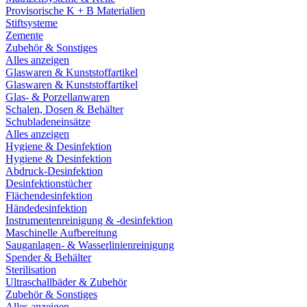
Provisorische K + B Materialien
Stiftsysteme
Zemente
Zubehör & Sonstiges
Alles anzeigen
Glaswaren & Kunststoffartikel
Glaswaren & Kunststoffartikel
Glas- & Porzellanwaren
Schalen, Dosen & Behälter
Schubladeneinsätze
Alles anzeigen
Hygiene & Desinfektion
Hygiene & Desinfektion
Abdruck-Desinfektion
Desinfektionstücher
Flächendesinfektion
Händedesinfektion
Instrumentenreinigung & -desinfektion
Maschinelle Aufbereitung
Sauganlagen- & Wasserlinienreinigung
Spender & Behälter
Sterilisation
Ultraschallbäder & Zubehör
Zubehör & Sonstiges
Alles anzeigen