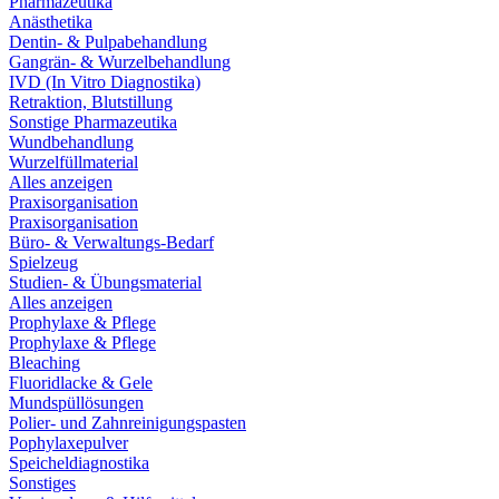
Pharmazeutika
Anästhetika
Dentin- & Pulpabehandlung
Gangrän- & Wurzelbehandlung
IVD (In Vitro Diagnostika)
Retraktion, Blutstillung
Sonstige Pharmazeutika
Wundbehandlung
Wurzelfüllmaterial
Alles anzeigen
Praxisorganisation
Praxisorganisation
Büro- & Verwaltungs-Bedarf
Spielzeug
Studien- & Übungsmaterial
Alles anzeigen
Prophylaxe & Pflege
Prophylaxe & Pflege
Bleaching
Fluoridlacke & Gele
Mundspüllösungen
Polier- und Zahnreinigungspasten
Pophylaxepulver
Speicheldiagnostika
Sonstiges