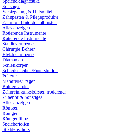
Speicheldiagnostika
Sonstiges
Versiegelung & Hilfsmittel
Zahnpasten & Pflegeprodukte
Zahn- und Interdentalbürsten
Alles anzeigen
Rotierende Instrumente
Rotierende Instrumente
Stahlinstrumente
Chirurgie-Bohrer
HM-Instrumente
Diamanten
Schleifkörper
Schleifscheiben/Finierstreifen
Polierer
Mandrelle/Träger
Bohrerständer
Zahnreinigungsbürsten (rotierend)
Zubehör & Sonstiges
Alles anzeigen
Röntgen
Röntgen
Röntgenfilme
Speicherfolien
Strahlenschutz