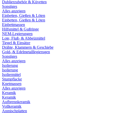
Dublierzubehör & Küvetten
Sonstiges
Alles anzeigen
Einbetten, Gießen & Löten
Einbetten, Gießen & Löten
Einbettmassen
Hilfsmittel & Gußringe
NEM-Legierungen
Lote, Fluß- & Abbeizmittel
Tiegel & Einsätze
Drähte, Klammern & Geschiebe
Gold- & Edelmetalllegierugen
Sonstiges
Alles anzeigen
Isolierung
Isolierung
Isoliermittel
Stumpflacke
Knetmassen
Alles anzeigen
Keramik
Keramik
Aufbrennkeramik
Vollkeramik
Anmischplatten