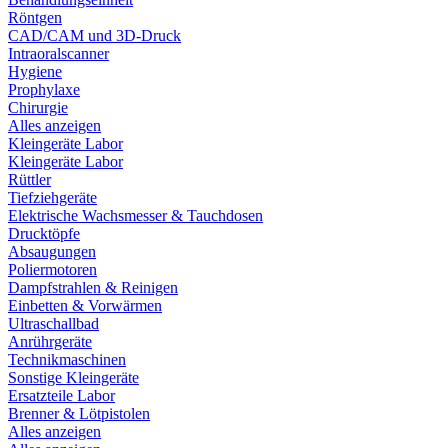
Röntgen
CAD/CAM und 3D-Druck
Intraoralscanner
Hygiene
Prophylaxe
Chirurgie
Alles anzeigen
Kleingeräte Labor
Kleingeräte Labor
Rüttler
Tiefziehgeräte
Elektrische Wachsmesser & Tauchdosen
Drucktöpfe
Absaugungen
Poliermotoren
Dampfstrahlen & Reinigen
Einbetten & Vorwärmen
Ultraschallbad
Anrührgeräte
Technikmaschinen
Sonstige Kleingeräte
Ersatzteile Labor
Brenner & Lötpistolen
Alles anzeigen