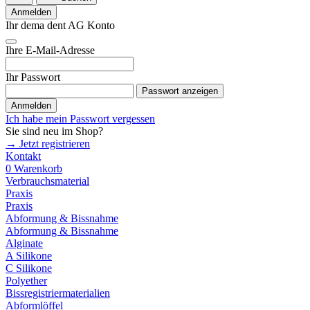
Anmelden
Ihr dema dent AG Konto
Ihre E-Mail-Adresse
Ihr Passwort
Passwort anzeigen
Anmelden
Ich habe mein Passwort vergessen
Sie sind neu im Shop?
→ Jetzt registrieren
Kontakt
0
Warenkorb
Verbrauchsmaterial
Praxis
Praxis
Abformung & Bissnahme
Abformung & Bissnahme
Alginate
A Silikone
C Silikone
Polyether
Bissregistriermaterialien
Abformlöffel