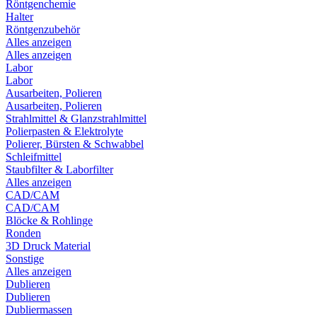
Röntgenchemie
Halter
Röntgenzubehör
Alles anzeigen
Alles anzeigen
Labor
Labor
Ausarbeiten, Polieren
Ausarbeiten, Polieren
Strahlmittel & Glanzstrahlmittel
Polierpasten & Elektrolyte
Polierer, Bürsten & Schwabbel
Schleifmittel
Staubfilter & Laborfilter
Alles anzeigen
CAD/CAM
CAD/CAM
Blöcke & Rohlinge
Ronden
3D Druck Material
Sonstige
Alles anzeigen
Dublieren
Dublieren
Dubliermassen