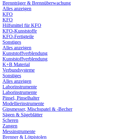
Brennträger & Brennüberwachung
Alles anzeigen
KFO
KFO
Hilfsmittel für KFO
KFO-Kunststoffe
KFO-Fertigteile
Sonstiges
Alles anzeigen
Kunststoffverblendung
Kunststoffverblendung
K+B Material
Verbundsysteme
Sonstiges
Alles anzeigen
Laborinstrumente
Laborinstrumente
Pinsel, Pinselhalter
Modellierinstrumente
Gipsmesser, Mischspatel & -Becher
Sägen & Sägeblätter
Scheren
Zangen
Messinstrumente
Brenner & Lötpistolen