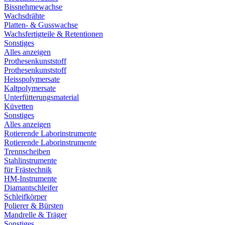
Bissnehmewachse
Wachsdrähte
Platten- & Gusswachse
Wachsfertigteile & Retentionen
Sonstiges
Alles anzeigen
Prothesenkunststoff
Prothesenkunststoff
Heisspolymersate
Kaltpolymersate
Unterfütterungsmaterial
Küvetten
Sonstiges
Alles anzeigen
Rotierende Laborinstrumente
Rotierende Laborinstrumente
Trennscheiben
Stahlinstrumente
für Frästechnik
HM-Instrumente
Diamantschleifer
Schleifkörper
Polierer & Bürsten
Mandrelle & Träger
Sonstiges