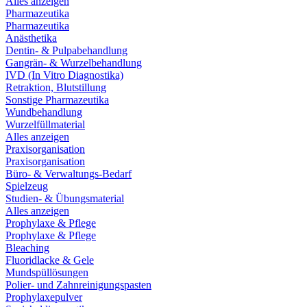
Alles anzeigen
Pharmazeutika
Pharmazeutika
Anästhetika
Dentin- & Pulpabehandlung
Gangrän- & Wurzelbehandlung
IVD (In Vitro Diagnostika)
Retraktion, Blutstillung
Sonstige Pharmazeutika
Wundbehandlung
Wurzelfüllmaterial
Alles anzeigen
Praxisorganisation
Praxisorganisation
Büro- & Verwaltungs-Bedarf
Spielzeug
Studien- & Übungsmaterial
Alles anzeigen
Prophylaxe & Pflege
Prophylaxe & Pflege
Bleaching
Fluoridlacke & Gele
Mundspüllösungen
Polier- und Zahnreinigungspasten
Prophylaxepulver