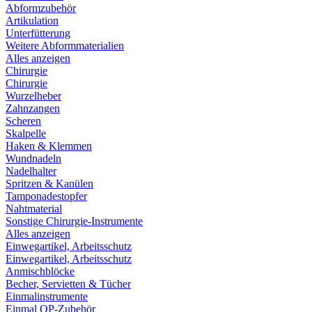
Abformzubehör
Artikulation
Unterfütterung
Weitere Abformmaterialien
Alles anzeigen
Chirurgie
Chirurgie
Wurzelheber
Zahnzangen
Scheren
Skalpelle
Haken & Klemmen
Wundnadeln
Nadelhalter
Spritzen & Kanülen
Tamponadestopfer
Nahtmaterial
Sonstige Chirurgie-Instrumente
Alles anzeigen
Einwegartikel, Arbeitsschutz
Einwegartikel, Arbeitsschutz
Anmischblöcke
Becher, Servietten & Tücher
Einmalinstrumente
Einmal OP-Zubehör