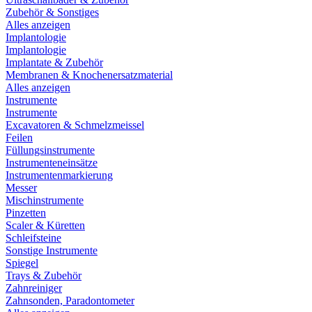
Zubehör & Sonstiges
Alles anzeigen
Implantologie
Implantologie
Implantate & Zubehör
Membranen & Knochenersatzmaterial
Alles anzeigen
Instrumente
Instrumente
Excavatoren & Schmelzmeissel
Feilen
Füllungsinstrumente
Instrumenteneinsätze
Instrumentenmarkierung
Messer
Mischinstrumente
Pinzetten
Scaler & Küretten
Schleifsteine
Sonstige Instrumente
Spiegel
Trays & Zubehör
Zahnreiniger
Zahnsonden, Paradontometer