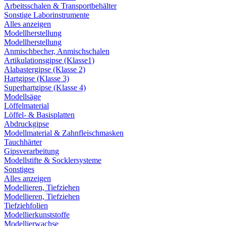
Arbeitsschalen & Transportbehälter
Sonstige Laborinstrumente
Alles anzeigen
Modellherstellung
Modellherstellung
Anmischbecher, Anmischschalen
Artikulationsgipse (Klasse1)
Alabastergipse (Klasse 2)
Hartgipse (Klasse 3)
Superhartgipse (Klasse 4)
Modellsäge
Löffelmaterial
Löffel- & Basisplatten
Abdruckgipse
Modellmaterial & Zahnfleischmasken
Tauchhärter
Gipsverarbeitung
Modellstifte & Socklersysteme
Sonstiges
Alles anzeigen
Modellieren, Tiefziehen
Modellieren, Tiefziehen
Tiefziehfolien
Modellierkunststoffe
Modellierwachse