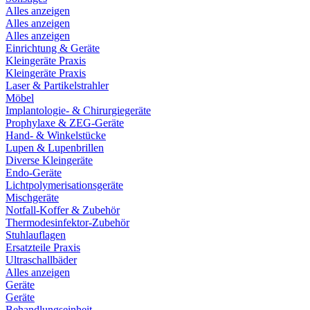
Alles anzeigen
Alles anzeigen
Alles anzeigen
Einrichtung & Geräte
Kleingeräte Praxis
Kleingeräte Praxis
Laser & Partikelstrahler
Möbel
Implantologie- & Chirurgiegeräte
Prophylaxe & ZEG-Geräte
Hand- & Winkelstücke
Lupen & Lupenbrillen
Diverse Kleingeräte
Endo-Geräte
Lichtpolymerisationsgeräte
Mischgeräte
Notfall-Koffer & Zubehör
Thermodesinfektor-Zubehör
Stuhlauflagen
Ersatzteile Praxis
Ultraschallbäder
Alles anzeigen
Geräte
Geräte
Behandlungseinheit