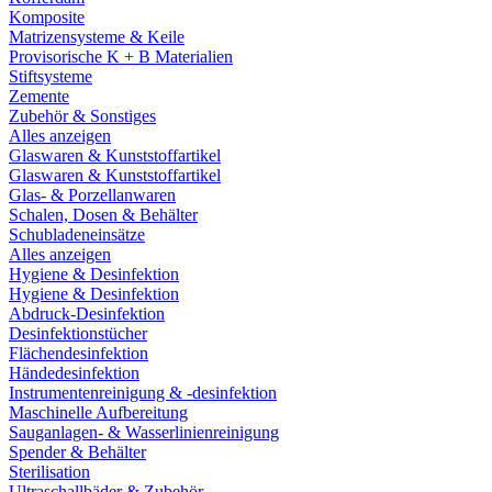
Komposite
Matrizensysteme & Keile
Provisorische K + B Materialien
Stiftsysteme
Zemente
Zubehör & Sonstiges
Alles anzeigen
Glaswaren & Kunststoffartikel
Glaswaren & Kunststoffartikel
Glas- & Porzellanwaren
Schalen, Dosen & Behälter
Schubladeneinsätze
Alles anzeigen
Hygiene & Desinfektion
Hygiene & Desinfektion
Abdruck-Desinfektion
Desinfektionstücher
Flächendesinfektion
Händedesinfektion
Instrumentenreinigung & -desinfektion
Maschinelle Aufbereitung
Sauganlagen- & Wasserlinienreinigung
Spender & Behälter
Sterilisation
Ultraschallbäder & Zubehör