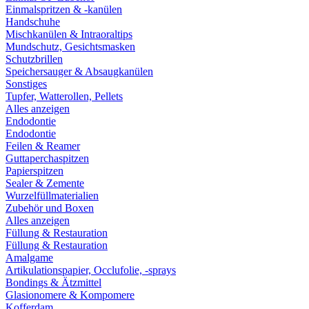
Einmalspritzen & -kanülen
Handschuhe
Mischkanülen & Intraoraltips
Mundschutz, Gesichtsmasken
Schutzbrillen
Speichersauger & Absaugkanülen
Sonstiges
Tupfer, Watterollen, Pellets
Alles anzeigen
Endodontie
Endodontie
Feilen & Reamer
Guttaperchaspitzen
Papierspitzen
Sealer & Zemente
Wurzelfüllmaterialien
Zubehör und Boxen
Alles anzeigen
Füllung & Restauration
Füllung & Restauration
Amalgame
Artikulationspapier, Occlufolie, -sprays
Bondings & Ätzmittel
Glasionomere & Kompomere
Kofferdam