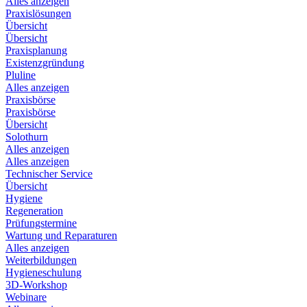
Alles anzeigen
Praxislösungen
Übersicht
Übersicht
Praxisplanung
Existenzgründung
Pluline
Alles anzeigen
Praxisbörse
Praxisbörse
Übersicht
Solothurn
Alles anzeigen
Alles anzeigen
Technischer Service
Übersicht
Hygiene
Regeneration
Prüfungstermine
Wartung und Reparaturen
Alles anzeigen
Weiterbildungen
Hygieneschulung
3D-Workshop
Webinare