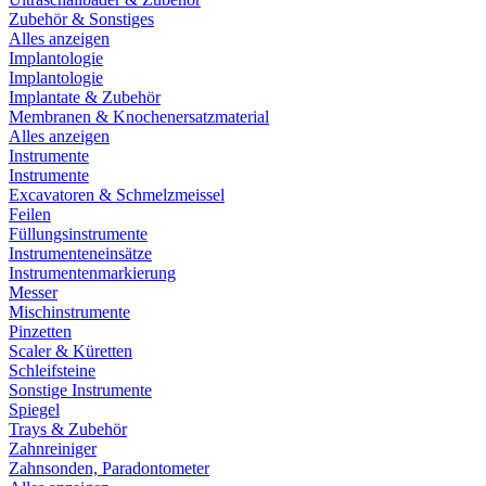
Zubehör & Sonstiges
Alles anzeigen
Implantologie
Implantologie
Implantate & Zubehör
Membranen & Knochenersatzmaterial
Alles anzeigen
Instrumente
Instrumente
Excavatoren & Schmelzmeissel
Feilen
Füllungsinstrumente
Instrumenteneinsätze
Instrumentenmarkierung
Messer
Mischinstrumente
Pinzetten
Scaler & Küretten
Schleifsteine
Sonstige Instrumente
Spiegel
Trays & Zubehör
Zahnreiniger
Zahnsonden, Paradontometer