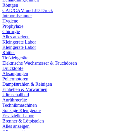
Röntgen
CAD/CAM und 3D-Druck
Intraoralscanner
Hygiene
Prophylaxe
Chirurgie
Alles anzeigen
Kleingeräte Labor
Kleingeräte Labor
Rüttler
Tiefziehgeräte
Elektrische Wachsmesser & Tauchdosen
Drucktöpfe
Absaugungen
Poliermotoren
Dampfstrahlen & Reinigen
Einbetten & Vorwärmen
Ultraschallbad
Anrührgeräte
Technikmaschinen
Sonstige Kleingeräte
Ersatzteile Labor
Brenner & Lötpistolen
Alles anzeigen