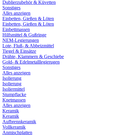
Dublierzubehör & Küvetten
Sonstiges
Alles anzeigen
Einbetten, Gießen & Löten
Einbetten, Gießen & Löten
Einbettmassen
Hilfsmittel & Gußringe
NEM-Legierungen
Lote, Fluß- & Abbeizmittel
Tiegel & Einsätze
Drähte, Klammern & Geschiebe
Gold- & Edelmetalllegierugen
Sonstiges
Alles anzeigen
Isolierung
Isolierung
Isoliermittel
Stumpflacke
Knetmassen
Alles anzeigen
Keramik
Keramik
Aufbrennkeramik
Vollkeramik
Anmischplatten