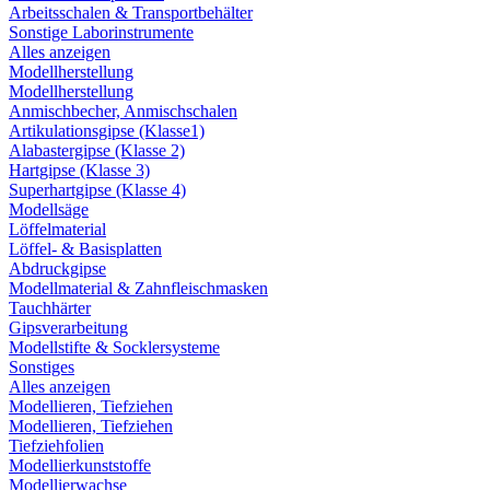
Arbeitsschalen & Transportbehälter
Sonstige Laborinstrumente
Alles anzeigen
Modellherstellung
Modellherstellung
Anmischbecher, Anmischschalen
Artikulationsgipse (Klasse1)
Alabastergipse (Klasse 2)
Hartgipse (Klasse 3)
Superhartgipse (Klasse 4)
Modellsäge
Löffelmaterial
Löffel- & Basisplatten
Abdruckgipse
Modellmaterial & Zahnfleischmasken
Tauchhärter
Gipsverarbeitung
Modellstifte & Socklersysteme
Sonstiges
Alles anzeigen
Modellieren, Tiefziehen
Modellieren, Tiefziehen
Tiefziehfolien
Modellierkunststoffe
Modellierwachse