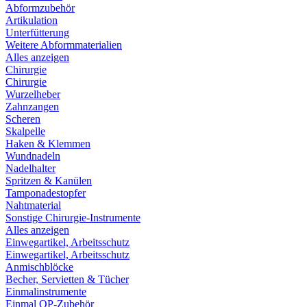
Abformzubehör
Artikulation
Unterfütterung
Weitere Abformmaterialien
Alles anzeigen
Chirurgie
Chirurgie
Wurzelheber
Zahnzangen
Scheren
Skalpelle
Haken & Klemmen
Wundnadeln
Nadelhalter
Spritzen & Kanülen
Tamponadestopfer
Nahtmaterial
Sonstige Chirurgie-Instrumente
Alles anzeigen
Einwegartikel, Arbeitsschutz
Einwegartikel, Arbeitsschutz
Anmischblöcke
Becher, Servietten & Tücher
Einmalinstrumente
Einmal OP-Zubehör