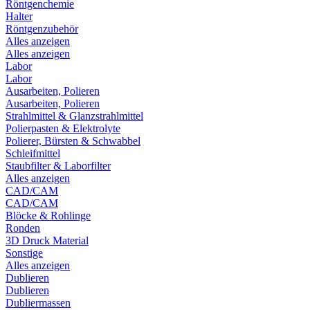
Röntgenchemie
Halter
Röntgenzubehör
Alles anzeigen
Alles anzeigen
Labor
Labor
Ausarbeiten, Polieren
Ausarbeiten, Polieren
Strahlmittel & Glanzstrahlmittel
Polierpasten & Elektrolyte
Polierer, Bürsten & Schwabbel
Schleifmittel
Staubfilter & Laborfilter
Alles anzeigen
CAD/CAM
CAD/CAM
Blöcke & Rohlinge
Ronden
3D Druck Material
Sonstige
Alles anzeigen
Dublieren
Dublieren
Dubliermassen