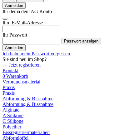
Anmelden
Ihr dema dent AG Konto
Ihre E-Mail-Adresse
Ihr Passwort
Passwort anzeigen
Anmelden
Ich habe mein Passwort vergessen
Sie sind neu im Shop?
→ Jetzt registrieren
Kontakt
0
Warenkorb
Verbrauchsmaterial
Praxis
Praxis
Abformung & Bissnahme
Abformung & Bissnahme
Alginate
A Silikone
C Silikone
Polyether
Bissregistriermaterialien
Abformlöffel