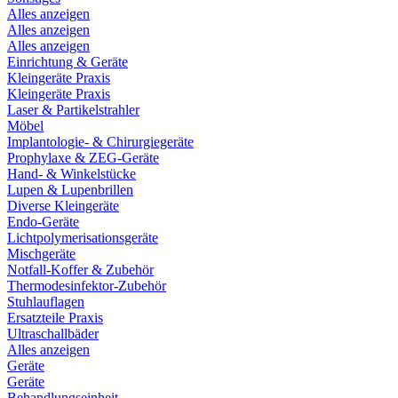
Alles anzeigen
Alles anzeigen
Alles anzeigen
Einrichtung & Geräte
Kleingeräte Praxis
Kleingeräte Praxis
Laser & Partikelstrahler
Möbel
Implantologie- & Chirurgiegeräte
Prophylaxe & ZEG-Geräte
Hand- & Winkelstücke
Lupen & Lupenbrillen
Diverse Kleingeräte
Endo-Geräte
Lichtpolymerisationsgeräte
Mischgeräte
Notfall-Koffer & Zubehör
Thermodesinfektor-Zubehör
Stuhlauflagen
Ersatzteile Praxis
Ultraschallbäder
Alles anzeigen
Geräte
Geräte
Behandlungseinheit