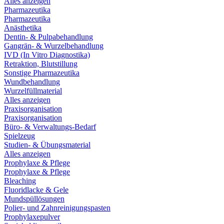
Alles anzeigen
Pharmazeutika
Pharmazeutika
Anästhetika
Dentin- & Pulpabehandlung
Gangrän- & Wurzelbehandlung
IVD (In Vitro Diagnostika)
Retraktion, Blutstillung
Sonstige Pharmazeutika
Wundbehandlung
Wurzelfüllmaterial
Alles anzeigen
Praxisorganisation
Praxisorganisation
Büro- & Verwaltungs-Bedarf
Spielzeug
Studien- & Übungsmaterial
Alles anzeigen
Prophylaxe & Pflege
Prophylaxe & Pflege
Bleaching
Fluoridlacke & Gele
Mundspüllösungen
Polier- und Zahnreinigungspasten
Prophylaxepulver