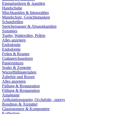
Einmalspritzen & -kanülen
Handschuhe
Mischkanülen & Intraoraltips
Mundschutz, Gesichtsmasken
Schutzbrillen
Speichersauger & Absaugkanülen
Sonstiges
Tupfer, Watterollen, Pellets
Alles anzeigen
Endodontie
Endodontie
Feilen & Reamer
Guttaperchaspitzen
Papierspitzen
Sealer & Zemente
Wurzelfüllmaterialien
Zubehör und Boxen
Alles anzeigen
Füllung & Restauration
Füllung & Restauration
Amalgame
Artikulationspapier, Occlufolie, -sprays
Bondings & Ätzmittel
Glasionomere & Kompomere
Kofferdam