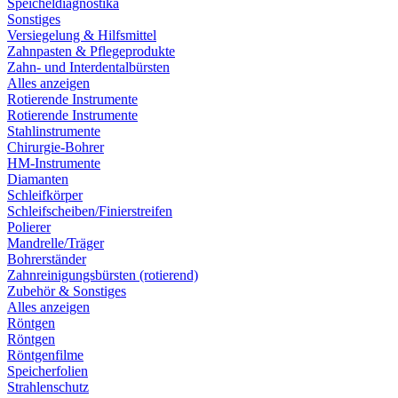
Speicheldiagnostika
Sonstiges
Versiegelung & Hilfsmittel
Zahnpasten & Pflegeprodukte
Zahn- und Interdentalbürsten
Alles anzeigen
Rotierende Instrumente
Rotierende Instrumente
Stahlinstrumente
Chirurgie-Bohrer
HM-Instrumente
Diamanten
Schleifkörper
Schleifscheiben/Finierstreifen
Polierer
Mandrelle/Träger
Bohrerständer
Zahnreinigungsbürsten (rotierend)
Zubehör & Sonstiges
Alles anzeigen
Röntgen
Röntgen
Röntgenfilme
Speicherfolien
Strahlenschutz