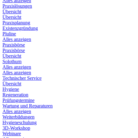
Alles anzeigen
Praxislösungen
Übersicht
Übersicht
Praxisplanung
Existenzgründung
Pluline
Alles anzeigen
Praxisbörse
Praxisbörse
Übersicht
Solothurn
Alles anzeigen
Alles anzeigen
Technischer Service
Übersicht
Hygiene
Regeneration
Prüfungstermine
Wartung und Reparaturen
Alles anzeigen
Weiterbildungen
Hygieneschulung
3D-Workshop
Webinare