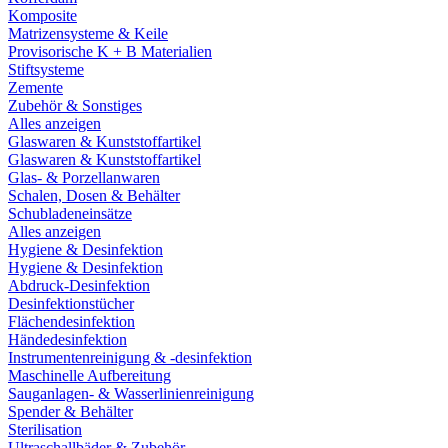
Komposite
Matrizensysteme & Keile
Provisorische K + B Materialien
Stiftsysteme
Zemente
Zubehör & Sonstiges
Alles anzeigen
Glaswaren & Kunststoffartikel
Glaswaren & Kunststoffartikel
Glas- & Porzellanwaren
Schalen, Dosen & Behälter
Schubladeneinsätze
Alles anzeigen
Hygiene & Desinfektion
Hygiene & Desinfektion
Abdruck-Desinfektion
Desinfektionstücher
Flächendesinfektion
Händedesinfektion
Instrumentenreinigung & -desinfektion
Maschinelle Aufbereitung
Sauganlagen- & Wasserlinienreinigung
Spender & Behälter
Sterilisation
Ultraschallbäder & Zubehör