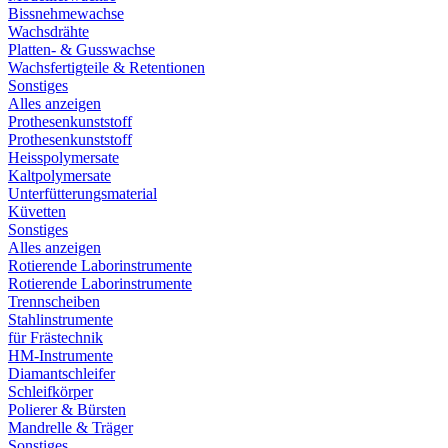
Bissnehmewachse
Wachsdrähte
Platten- & Gusswachse
Wachsfertigteile & Retentionen
Sonstiges
Alles anzeigen
Prothesenkunststoff
Prothesenkunststoff
Heisspolymersate
Kaltpolymersate
Unterfütterungsmaterial
Küvetten
Sonstiges
Alles anzeigen
Rotierende Laborinstrumente
Rotierende Laborinstrumente
Trennscheiben
Stahlinstrumente
für Frästechnik
HM-Instrumente
Diamantschleifer
Schleifkörper
Polierer & Bürsten
Mandrelle & Träger
Sonstiges