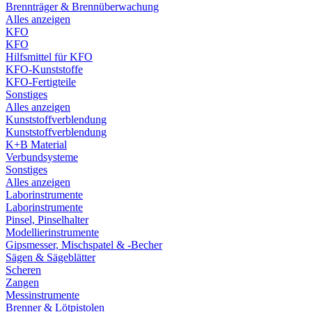
Brennträger & Brennüberwachung
Alles anzeigen
KFO
KFO
Hilfsmittel für KFO
KFO-Kunststoffe
KFO-Fertigteile
Sonstiges
Alles anzeigen
Kunststoffverblendung
Kunststoffverblendung
K+B Material
Verbundsysteme
Sonstiges
Alles anzeigen
Laborinstrumente
Laborinstrumente
Pinsel, Pinselhalter
Modellierinstrumente
Gipsmesser, Mischspatel & -Becher
Sägen & Sägeblätter
Scheren
Zangen
Messinstrumente
Brenner & Lötpistolen