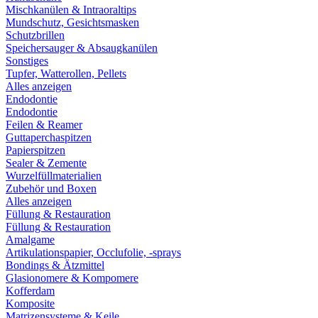
Mischkanülen & Intraoraltips
Mundschutz, Gesichtsmasken
Schutzbrillen
Speichersauger & Absaugkanülen
Sonstiges
Tupfer, Watterollen, Pellets
Alles anzeigen
Endodontie
Endodontie
Feilen & Reamer
Guttaperchaspitzen
Papierspitzen
Sealer & Zemente
Wurzelfüllmaterialien
Zubehör und Boxen
Alles anzeigen
Füllung & Restauration
Füllung & Restauration
Amalgame
Artikulationspapier, Occlufolie, -sprays
Bondings & Ätzmittel
Glasionomere & Kompomere
Kofferdam
Komposite
Matrizensysteme & Keile