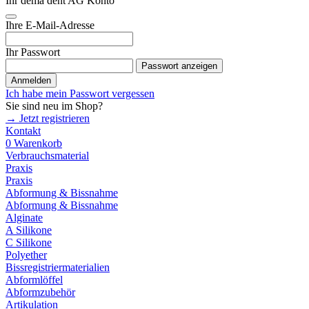
Ihr dema dent AG Konto
Ihre E-Mail-Adresse
Ihr Passwort
Passwort anzeigen
Anmelden
Ich habe mein Passwort vergessen
Sie sind neu im Shop?
→ Jetzt registrieren
Kontakt
0
Warenkorb
Verbrauchsmaterial
Praxis
Praxis
Abformung & Bissnahme
Abformung & Bissnahme
Alginate
A Silikone
C Silikone
Polyether
Bissregistriermaterialien
Abformlöffel
Abformzubehör
Artikulation