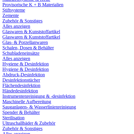
Provisorische K + B Materialien
Stiftsysteme
Zemente
Zubehör & Sonstiges
Alles anzeigen
Glaswaren & Kunststoffartikel
Glaswaren & Kunststoffartikel
Glas- & Porzellanwaren
Schalen, Dosen & Behälter
Schubladeneinsätze
Alles anzeigen
Hygiene & Desinfektion
Hygiene & Desinfektion
Abdruck-Desinfektion
Desinfektionstücher
Flächendesinfektion
Händedesinfektion
Instrumentenreinigung & -desinfektion
Maschinelle Aufbereitung
Sauganlagen- & Wasserlinienreinigung
Spender & Behälter
Sterilisation
Ultraschallbäder & Zubehör
Zubehör & Sonstiges
Alles anzeigen