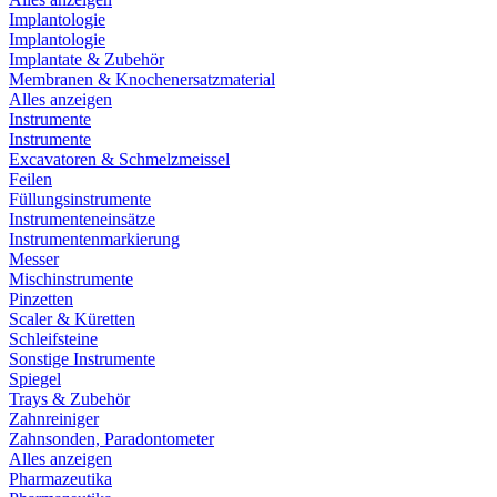
Implantologie
Implantologie
Implantate & Zubehör
Membranen & Knochenersatzmaterial
Alles anzeigen
Instrumente
Instrumente
Excavatoren & Schmelzmeissel
Feilen
Füllungsinstrumente
Instrumenteneinsätze
Instrumentenmarkierung
Messer
Mischinstrumente
Pinzetten
Scaler & Küretten
Schleifsteine
Sonstige Instrumente
Spiegel
Trays & Zubehör
Zahnreiniger
Zahnsonden, Paradontometer
Alles anzeigen
Pharmazeutika