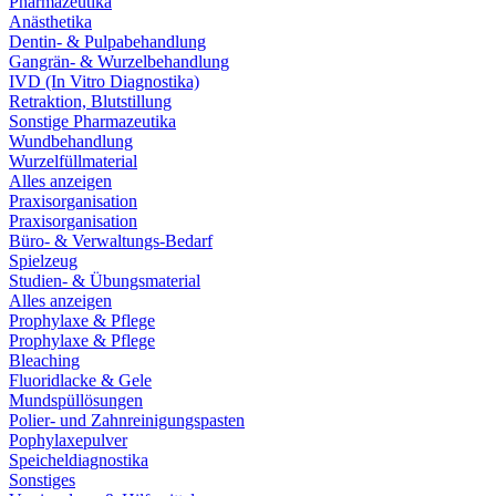
Pharmazeutika
Anästhetika
Dentin- & Pulpabehandlung
Gangrän- & Wurzelbehandlung
IVD (In Vitro Diagnostika)
Retraktion, Blutstillung
Sonstige Pharmazeutika
Wundbehandlung
Wurzelfüllmaterial
Alles anzeigen
Praxisorganisation
Praxisorganisation
Büro- & Verwaltungs-Bedarf
Spielzeug
Studien- & Übungsmaterial
Alles anzeigen
Prophylaxe & Pflege
Prophylaxe & Pflege
Bleaching
Fluoridlacke & Gele
Mundspüllösungen
Polier- und Zahnreinigungspasten
Pophylaxepulver
Speicheldiagnostika
Sonstiges