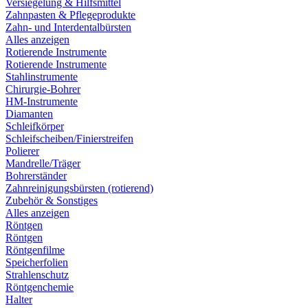
Versiegelung & Hilfsmittel
Zahnpasten & Pflegeprodukte
Zahn- und Interdentalbürsten
Alles anzeigen
Rotierende Instrumente
Rotierende Instrumente
Stahlinstrumente
Chirurgie-Bohrer
HM-Instrumente
Diamanten
Schleifkörper
Schleifscheiben/Finierstreifen
Polierer
Mandrelle/Träger
Bohrerständer
Zahnreinigungsbürsten (rotierend)
Zubehör & Sonstiges
Alles anzeigen
Röntgen
Röntgen
Röntgenfilme
Speicherfolien
Strahlenschutz
Röntgenchemie
Halter