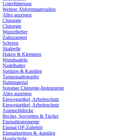
Unterfütterung
Weitere Abformmaterialien
Alles anzeigen
Chirurgie
Chirurgie
Wurzelheber
Zahnzangen
Scheren
Skalpelle
Haken & Klemmen
Wundnadeln
Nadelhalter
Spritzen & Kanülen
Tamponadestopfer
Nahtmaterial
Sonstige Chirurgie-Instrumente
Alles anzeigen
Einwegartikel, Arbeitsschutz
Einwegartikel, Arbeitsschutz
Anmischblöcke
Becher, Servietten & Tücher
Einmalinstrumente
Einmal OP-Zubehör
Einmalspritzen & -kanülen
Handschuhe