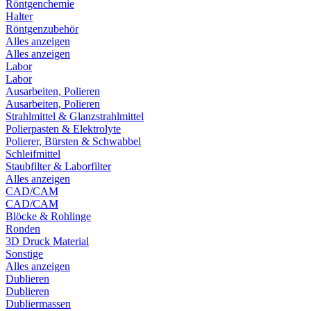
Röntgenchemie
Halter
Röntgenzubehör
Alles anzeigen
Alles anzeigen
Labor
Labor
Ausarbeiten, Polieren
Ausarbeiten, Polieren
Strahlmittel & Glanzstrahlmittel
Polierpasten & Elektrolyte
Polierer, Bürsten & Schwabbel
Schleifmittel
Staubfilter & Laborfilter
Alles anzeigen
CAD/CAM
CAD/CAM
Blöcke & Rohlinge
Ronden
3D Druck Material
Sonstige
Alles anzeigen
Dublieren
Dublieren
Dubliermassen