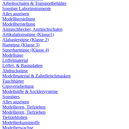
Arbeitsschalen & Transportbehälter
Sonstige Laborinstrumente
Alles anzeigen
Modellherstellung
Modellherstellung
Anmischbecher, Anmischschalen
Artikulationsgipse (Klasse1)
Alabastergipse (Klasse 2)
Hartgipse (Klasse 3)
Superhartgipse (Klasse 4)
Modellsäge
Löffelmaterial
Löffel- & Basisplatten
Abdruckgipse
Modellmaterial & Zahnfleischmasken
Tauchhärter
Gipsverarbeitung
Modellstifte & Socklersysteme
Sonstiges
Alles anzeigen
Modellieren, Tiefziehen
Modellieren, Tiefziehen
Tiefziehfolien
Modellierkunststoffe
Modellierwachse