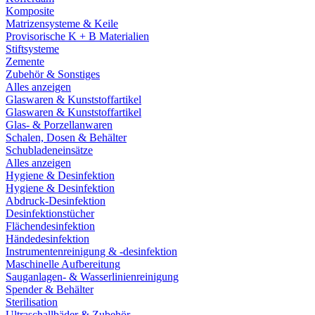
Komposite
Matrizensysteme & Keile
Provisorische K + B Materialien
Stiftsysteme
Zemente
Zubehör & Sonstiges
Alles anzeigen
Glaswaren & Kunststoffartikel
Glaswaren & Kunststoffartikel
Glas- & Porzellanwaren
Schalen, Dosen & Behälter
Schubladeneinsätze
Alles anzeigen
Hygiene & Desinfektion
Hygiene & Desinfektion
Abdruck-Desinfektion
Desinfektionstücher
Flächendesinfektion
Händedesinfektion
Instrumentenreinigung & -desinfektion
Maschinelle Aufbereitung
Sauganlagen- & Wasserlinienreinigung
Spender & Behälter
Sterilisation
Ultraschallbäder & Zubehör