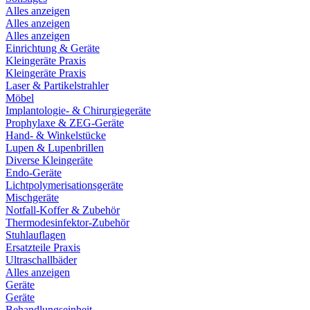
Alles anzeigen
Alles anzeigen
Alles anzeigen
Einrichtung & Geräte
Kleingeräte Praxis
Kleingeräte Praxis
Laser & Partikelstrahler
Möbel
Implantologie- & Chirurgiegeräte
Prophylaxe & ZEG-Geräte
Hand- & Winkelstücke
Lupen & Lupenbrillen
Diverse Kleingeräte
Endo-Geräte
Lichtpolymerisationsgeräte
Mischgeräte
Notfall-Koffer & Zubehör
Thermodesinfektor-Zubehör
Stuhlauflagen
Ersatzteile Praxis
Ultraschallbäder
Alles anzeigen
Geräte
Geräte
Behandlungseinheit