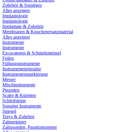
Zubehör & Sonstiges
Alles anzeigen
Implantologie
Implantologie
Implantate & Zubehör
Membranen & Knochenersatzmaterial
Alles anzeigen
Instrumente
Instrumente
Excavatoren & Schmelzmeissel
Feilen
Füllungsinstrumente
Instrumenteneinsätze
Instrumentenmarkierung
Messer
Mischinstrumente
Pinzetten
Scaler & Küretten
Schleifsteine
Sonstige Instrumente
Spiegel
Trays & Zubehör
Zahnreiniger
Zahnsonden, Paradontometer