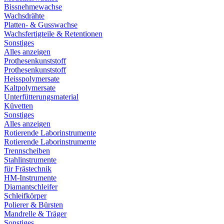
Bissnehmewachse
Wachsdrähte
Platten- & Gusswachse
Wachsfertigteile & Retentionen
Sonstiges
Alles anzeigen
Prothesenkunststoff
Prothesenkunststoff
Heisspolymersate
Kaltpolymersate
Unterfütterungsmaterial
Küvetten
Sonstiges
Alles anzeigen
Rotierende Laborinstrumente
Rotierende Laborinstrumente
Trennscheiben
Stahlinstrumente
für Frästechnik
HM-Instrumente
Diamantschleifer
Schleifkörper
Polierer & Bürsten
Mandrelle & Träger
Sonstiges