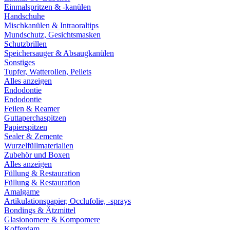
Einmalspritzen & -kanülen
Handschuhe
Mischkanülen & Intraoraltips
Mundschutz, Gesichtsmasken
Schutzbrillen
Speichersauger & Absaugkanülen
Sonstiges
Tupfer, Watterollen, Pellets
Alles anzeigen
Endodontie
Endodontie
Feilen & Reamer
Guttaperchaspitzen
Papierspitzen
Sealer & Zemente
Wurzelfüllmaterialien
Zubehör und Boxen
Alles anzeigen
Füllung & Restauration
Füllung & Restauration
Amalgame
Artikulationspapier, Occlufolie, -sprays
Bondings & Ätzmittel
Glasionomere & Kompomere
Kofferdam