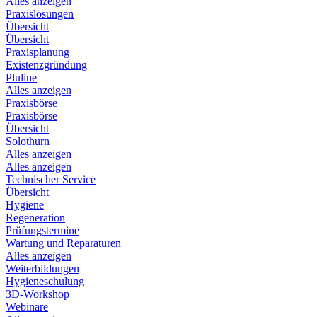
Alles anzeigen
Praxislösungen
Übersicht
Übersicht
Praxisplanung
Existenzgründung
Pluline
Alles anzeigen
Praxisbörse
Praxisbörse
Übersicht
Solothurn
Alles anzeigen
Alles anzeigen
Technischer Service
Übersicht
Hygiene
Regeneration
Prüfungstermine
Wartung und Reparaturen
Alles anzeigen
Weiterbildungen
Hygieneschulung
3D-Workshop
Webinare