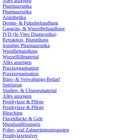
Alles anzeigen
Pharmazeutika
Pharmazeutika
Anästhetika
Dentin- & Pulpabehandlung
Gangrän- & Wurzelbehandlung
IVD (In Vitro Diagnostika)
Retraktion, Blutstillung
Sonstige Pharmazeutika
Wundbehandlung
Wurzelfüllmaterial
Alles anzeigen
Praxisorganisation
Praxisorganisation
Büro- & Verwaltungs-Bedarf
Spielzeug
Studien- & Übungsmaterial
Alles anzeigen
Prophylaxe & Pflege
Prophylaxe & Pflege
Bleaching
Fluoridlacke & Gele
Mundspüllösungen
Polier- und Zahnreinigungspasten
Prophylaxepulver