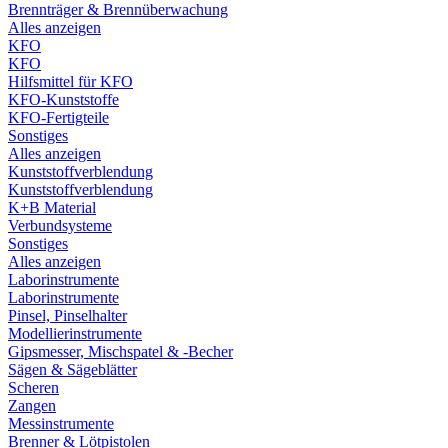
Brennträger & Brennüberwachung
Alles anzeigen
KFO
KFO
Hilfsmittel für KFO
KFO-Kunststoffe
KFO-Fertigteile
Sonstiges
Alles anzeigen
Kunststoffverblendung
Kunststoffverblendung
K+B Material
Verbundsysteme
Sonstiges
Alles anzeigen
Laborinstrumente
Laborinstrumente
Pinsel, Pinselhalter
Modellierinstrumente
Gipsmesser, Mischspatel & -Becher
Sägen & Sägeblätter
Scheren
Zangen
Messinstrumente
Brenner & Lötpistolen