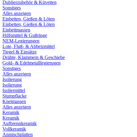
Dublierzubehör & Küvetten
Sonstiges
Alles anzeigen
Einbetten, Gießen & Löten
Einbetten, Gießen & Löten
Einbettmassen
Hilfsmittel & Gußringe
NEM-Legierungen
Lote, Fluß- & Abbeizmittel
Tiegel & Einsätze
Drähte, Klammern & Geschiebe
Gold- & Edelmetalllegierugen
Sonstiges
Alles anzeigen
Isolierung
Isolierung
Isoliermittel
Stumpflacke
Knetmassen
Alles anzeigen
Keramik
Keramik
Aufbrennkeramik
Vollkeramik
Anmischplatten