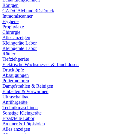
Röntgen
CAD/CAM und 3D-Druck
Intraoralscanner
Hygiene
Prophylaxe
Chirurgie
Alles anzeigen
Kleingeräte Labor
Kleingeräte Labor
Rüttler
Tiefziehgeräte
Elektrische Wachsmesser & Tauchdosen
Drucktöpfe
Absaugungen
Poliermotoren
Dampfstrahlen & Reinigen
Einbetten & Vorwärmen
Ultraschallbad
Anrührgeräte
Technikmaschinen
Sonstige Kleingeräte
Ersatzteile Labor
Brenner & Lötpistolen
Alles anzeigen