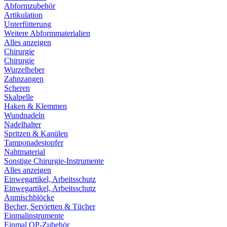
Abformzubehör
Artikulation
Unterfütterung
Weitere Abformmaterialien
Alles anzeigen
Chirurgie
Chirurgie
Wurzelheber
Zahnzangen
Scheren
Skalpelle
Haken & Klemmen
Wundnadeln
Nadelhalter
Spritzen & Kanülen
Tamponadestopfer
Nahtmaterial
Sonstige Chirurgie-Instrumente
Alles anzeigen
Einwegartikel, Arbeitsschutz
Einwegartikel, Arbeitsschutz
Anmischblöcke
Becher, Servietten & Tücher
Einmalinstrumente
Einmal OP-Zubehör