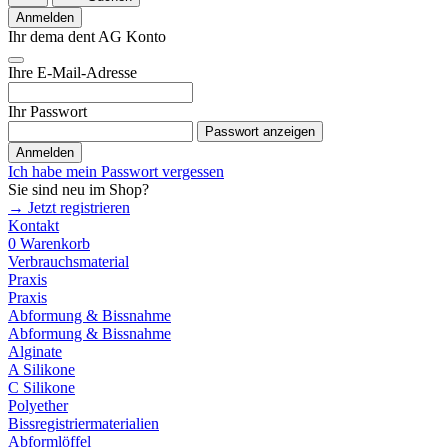
Anmelden
Ihr dema dent AG Konto
Ihre E-Mail-Adresse
Ihr Passwort
Passwort anzeigen
Anmelden
Ich habe mein Passwort vergessen
Sie sind neu im Shop?
→ Jetzt registrieren
Kontakt
0
Warenkorb
Verbrauchsmaterial
Praxis
Praxis
Abformung & Bissnahme
Abformung & Bissnahme
Alginate
A Silikone
C Silikone
Polyether
Bissregistriermaterialien
Abformlöffel