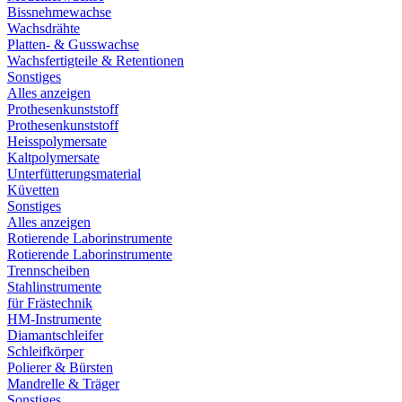
Bissnehmewachse
Wachsdrähte
Platten- & Gusswachse
Wachsfertigteile & Retentionen
Sonstiges
Alles anzeigen
Prothesenkunststoff
Prothesenkunststoff
Heisspolymersate
Kaltpolymersate
Unterfütterungsmaterial
Küvetten
Sonstiges
Alles anzeigen
Rotierende Laborinstrumente
Rotierende Laborinstrumente
Trennscheiben
Stahlinstrumente
für Frästechnik
HM-Instrumente
Diamantschleifer
Schleifkörper
Polierer & Bürsten
Mandrelle & Träger
Sonstiges