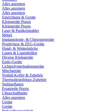
Alles anzeigen
Alles anzeigen
Alles anzeigen
Einrichtung & Geräte
Kleingeräte Praxis
Kleingeräte Praxis
Laser & Partikelstrahler
Möbel
Implantologie- & Chirurgiegeräte
Prophylaxe & ZEG-Geräte
Hand- & Winkelstücke
Lupen & Lupenbrillen
Diverse Kleingeräte
Endo-Geräte
Lichtpolymerisationsgeräte
Mischgeräte
Notfall-Koffer & Zubehör
Thermodesinfektor-Zubehör
Stuhlauflagen
Ersatzteile Praxis
Ultraschallbäder
Alles anzeigen
Geräte
Geräte
Behandlungseinheit