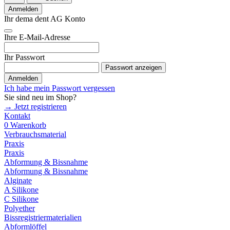
Anmelden
Ihr dema dent AG Konto
Ihre E-Mail-Adresse
Ihr Passwort
Passwort anzeigen
Anmelden
Ich habe mein Passwort vergessen
Sie sind neu im Shop?
→ Jetzt registrieren
Kontakt
0
Warenkorb
Verbrauchsmaterial
Praxis
Praxis
Abformung & Bissnahme
Abformung & Bissnahme
Alginate
A Silikone
C Silikone
Polyether
Bissregistriermaterialien
Abformlöffel