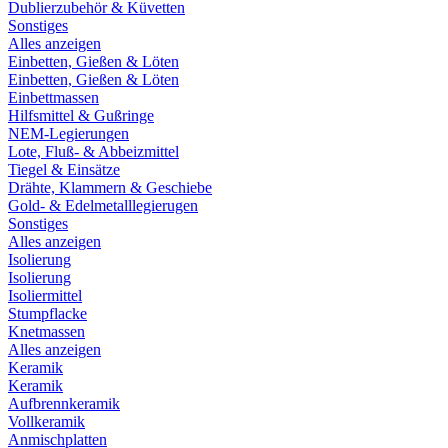
Dublierzubehör & Küvetten
Sonstiges
Alles anzeigen
Einbetten, Gießen & Löten
Einbetten, Gießen & Löten
Einbettmassen
Hilfsmittel & Gußringe
NEM-Legierungen
Lote, Fluß- & Abbeizmittel
Tiegel & Einsätze
Drähte, Klammern & Geschiebe
Gold- & Edelmetalllegierugen
Sonstiges
Alles anzeigen
Isolierung
Isolierung
Isoliermittel
Stumpflacke
Knetmassen
Alles anzeigen
Keramik
Keramik
Aufbrennkeramik
Vollkeramik
Anmischplatten