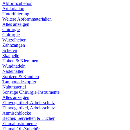
Abformzubehör
Artikulation
Unterfütterung
Weitere Abformmaterialien
Alles anzeigen
Chirurgie
Chirurgie
Wurzelheber
Zahnzangen
Scheren
Skalpelle
Haken & Klemmen
Wundnadeln
Nadelhalter
Spritzen & Kanülen
Tamponadestopfer
Nahtmaterial
Sonstige Chirurgie-Instrumente
Alles anzeigen
Einwegartikel, Arbeitsschutz
Einwegartikel, Arbeitsschutz
Anmischblöcke
Becher, Servietten & Tücher
Einmalinstrumente
Einmal OP-Zubehör