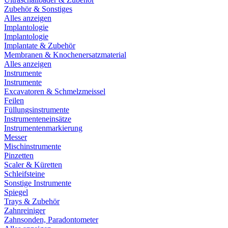
Zubehör & Sonstiges
Alles anzeigen
Implantologie
Implantologie
Implantate & Zubehör
Membranen & Knochenersatzmaterial
Alles anzeigen
Instrumente
Instrumente
Excavatoren & Schmelzmeissel
Feilen
Füllungsinstrumente
Instrumenteneinsätze
Instrumentenmarkierung
Messer
Mischinstrumente
Pinzetten
Scaler & Küretten
Schleifsteine
Sonstige Instrumente
Spiegel
Trays & Zubehör
Zahnreiniger
Zahnsonden, Paradontometer