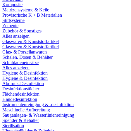
Komposite
Matrizensysteme & Keile
Provisorische K + B Materialien
Stiftsysteme
Zemente
Zubehör & Sonstiges
Alles anzeigen
Glaswaren & Kunststoffartikel
Glaswaren & Kunststoffartikel
Glas- & Porzellanwaren
Schalen, Dosen & Behälter
Schubladeneinsätze
Alles anzeigen
Hygiene & Desinfektion
Hygiene & Desinfektion
Abdruck-Desinfektion
Desinfektionstücher
Flächendesinfektion
Händedesinfektion
Instrumentenreinigung & -desinfektion
Maschinelle Aufbereitung
Sauganlagen- & Wasserlinienreinigung
Spender & Behälter
Sterilisation
Ultraschallbäder & Zubehör