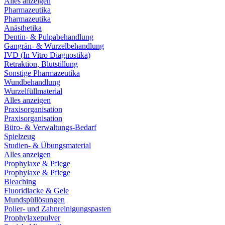
Alles anzeigen
Pharmazeutika
Pharmazeutika
Anästhetika
Dentin- & Pulpabehandlung
Gangrän- & Wurzelbehandlung
IVD (In Vitro Diagnostika)
Retraktion, Blutstillung
Sonstige Pharmazeutika
Wundbehandlung
Wurzelfüllmaterial
Alles anzeigen
Praxisorganisation
Praxisorganisation
Büro- & Verwaltungs-Bedarf
Spielzeug
Studien- & Übungsmaterial
Alles anzeigen
Prophylaxe & Pflege
Prophylaxe & Pflege
Bleaching
Fluoridlacke & Gele
Mundspüllösungen
Polier- und Zahnreinigungspasten
Prophylaxepulver