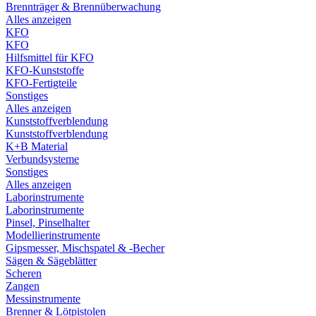
Brennträger & Brennüberwachung
Alles anzeigen
KFO
KFO
Hilfsmittel für KFO
KFO-Kunststoffe
KFO-Fertigteile
Sonstiges
Alles anzeigen
Kunststoffverblendung
Kunststoffverblendung
K+B Material
Verbundsysteme
Sonstiges
Alles anzeigen
Laborinstrumente
Laborinstrumente
Pinsel, Pinselhalter
Modellierinstrumente
Gipsmesser, Mischspatel & -Becher
Sägen & Sägeblätter
Scheren
Zangen
Messinstrumente
Brenner & Lötpistolen