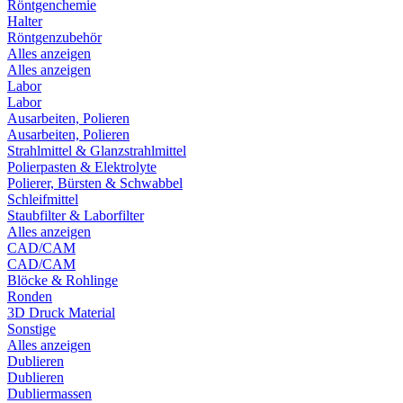
Röntgenchemie
Halter
Röntgenzubehör
Alles anzeigen
Alles anzeigen
Labor
Labor
Ausarbeiten, Polieren
Ausarbeiten, Polieren
Strahlmittel & Glanzstrahlmittel
Polierpasten & Elektrolyte
Polierer, Bürsten & Schwabbel
Schleifmittel
Staubfilter & Laborfilter
Alles anzeigen
CAD/CAM
CAD/CAM
Blöcke & Rohlinge
Ronden
3D Druck Material
Sonstige
Alles anzeigen
Dublieren
Dublieren
Dubliermassen