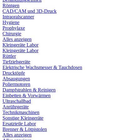
Röntgen
CAD/CAM und 3D-Druck
Intraoralscanner
Hygiene
Prophylaxe
Chirurgie
Alles anzeigen
Kleingeräte Labor
Kleingeräte Labor
Rüttler
Tiefziehgeräte
Elektrische Wachsmesser & Tauchdosen
Drucktöpfe
Absaugungen
Poliermotoren
Dampfstrahlen & Reinigen
Einbetten & Vorwärmen
Ultraschallbad
Anrührgeräte
Technikmaschinen
Sonstige Kleingeräte
Ersatzteile Labor
Brenner & Lötpistolen
Alles anzeigen