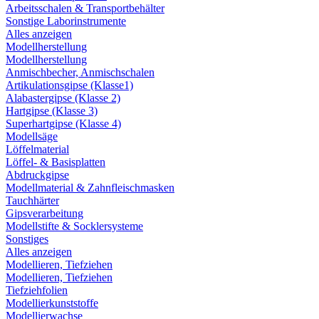
Arbeitsschalen & Transportbehälter
Sonstige Laborinstrumente
Alles anzeigen
Modellherstellung
Modellherstellung
Anmischbecher, Anmischschalen
Artikulationsgipse (Klasse1)
Alabastergipse (Klasse 2)
Hartgipse (Klasse 3)
Superhartgipse (Klasse 4)
Modellsäge
Löffelmaterial
Löffel- & Basisplatten
Abdruckgipse
Modellmaterial & Zahnfleischmasken
Tauchhärter
Gipsverarbeitung
Modellstifte & Socklersysteme
Sonstiges
Alles anzeigen
Modellieren, Tiefziehen
Modellieren, Tiefziehen
Tiefziehfolien
Modellierkunststoffe
Modellierwachse