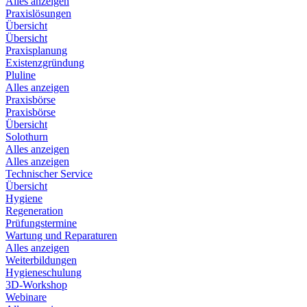
Alles anzeigen
Praxislösungen
Übersicht
Übersicht
Praxisplanung
Existenzgründung
Pluline
Alles anzeigen
Praxisbörse
Praxisbörse
Übersicht
Solothurn
Alles anzeigen
Alles anzeigen
Technischer Service
Übersicht
Hygiene
Regeneration
Prüfungstermine
Wartung und Reparaturen
Alles anzeigen
Weiterbildungen
Hygieneschulung
3D-Workshop
Webinare