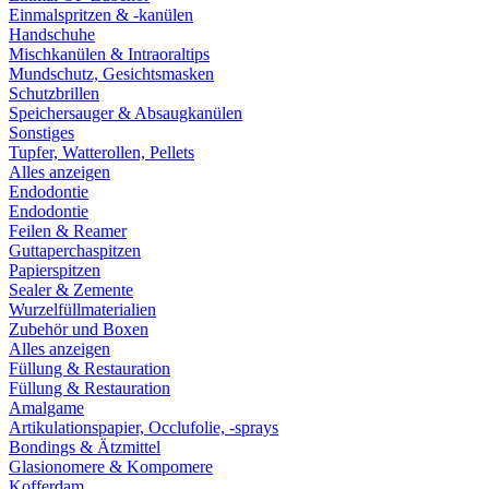
Einmalspritzen & -kanülen
Handschuhe
Mischkanülen & Intraoraltips
Mundschutz, Gesichtsmasken
Schutzbrillen
Speichersauger & Absaugkanülen
Sonstiges
Tupfer, Watterollen, Pellets
Alles anzeigen
Endodontie
Endodontie
Feilen & Reamer
Guttaperchaspitzen
Papierspitzen
Sealer & Zemente
Wurzelfüllmaterialien
Zubehör und Boxen
Alles anzeigen
Füllung & Restauration
Füllung & Restauration
Amalgame
Artikulationspapier, Occlufolie, -sprays
Bondings & Ätzmittel
Glasionomere & Kompomere
Kofferdam