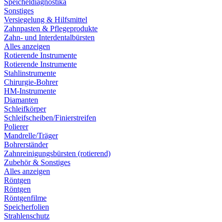
Speicheldiagnostika
Sonstiges
Versiegelung & Hilfsmittel
Zahnpasten & Pflegeprodukte
Zahn- und Interdentalbürsten
Alles anzeigen
Rotierende Instrumente
Rotierende Instrumente
Stahlinstrumente
Chirurgie-Bohrer
HM-Instrumente
Diamanten
Schleifkörper
Schleifscheiben/Finierstreifen
Polierer
Mandrelle/Träger
Bohrerständer
Zahnreinigungsbürsten (rotierend)
Zubehör & Sonstiges
Alles anzeigen
Röntgen
Röntgen
Röntgenfilme
Speicherfolien
Strahlenschutz