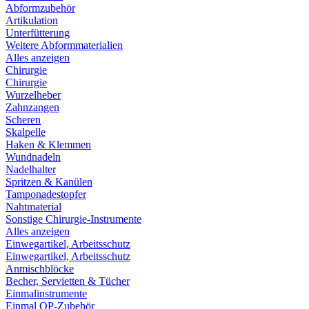
Abformzubehör
Artikulation
Unterfütterung
Weitere Abformmaterialien
Alles anzeigen
Chirurgie
Chirurgie
Wurzelheber
Zahnzangen
Scheren
Skalpelle
Haken & Klemmen
Wundnadeln
Nadelhalter
Spritzen & Kanülen
Tamponadestopfer
Nahtmaterial
Sonstige Chirurgie-Instrumente
Alles anzeigen
Einwegartikel, Arbeitsschutz
Einwegartikel, Arbeitsschutz
Anmischblöcke
Becher, Servietten & Tücher
Einmalinstrumente
Einmal OP-Zubehör