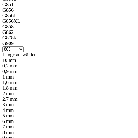
G851
G856
G856L
G856XL
G858
G862
G878K
G909
Länge
auswählen
10 mm
0,2 mm
0,9 mm
1 mm
1,6 mm
1,8 mm
2 mm
2,7 mm
3 mm
4 mm
5 mm
6 mm
7 mm
8 mm
9 mm