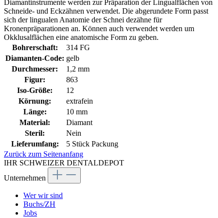
Diamantinstrumente werden zur Präparation der Lingualflächen von
Schneide- und Eckzähnen verwendet. Die abgerundete Form passt
sich der lingualen Anatomie der Schnei dezähne für
Kronenpräparationen an. Können auch verwendet werden um
Okklusalflächen eine anatomische Form zu geben.
Bohrerschaft:
314 FG
Diamanten-Code:
gelb
Durchmesser:
1,2 mm
Figur:
863
Iso-Größe:
12
Körnung:
extrafein
Länge:
10 mm
Material:
Diamant
Steril:
Nein
Lieferumfang:
5 Stück Packung
Zurück zum Seitenanfang
IHR SCHWEIZER DENTALDEPOT
Unternehmen
Wer wir sind
Buchs/ZH
Jobs