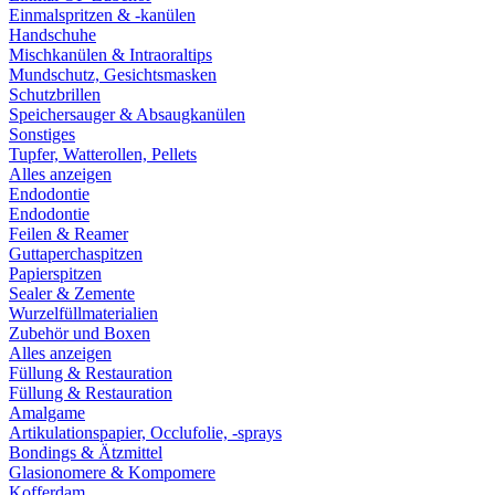
Einmalspritzen & -kanülen
Handschuhe
Mischkanülen & Intraoraltips
Mundschutz, Gesichtsmasken
Schutzbrillen
Speichersauger & Absaugkanülen
Sonstiges
Tupfer, Watterollen, Pellets
Alles anzeigen
Endodontie
Endodontie
Feilen & Reamer
Guttaperchaspitzen
Papierspitzen
Sealer & Zemente
Wurzelfüllmaterialien
Zubehör und Boxen
Alles anzeigen
Füllung & Restauration
Füllung & Restauration
Amalgame
Artikulationspapier, Occlufolie, -sprays
Bondings & Ätzmittel
Glasionomere & Kompomere
Kofferdam