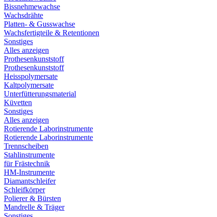
Bissnehmewachse
Wachsdrähte
Platten- & Gusswachse
Wachsfertigteile & Retentionen
Sonstiges
Alles anzeigen
Prothesenkunststoff
Prothesenkunststoff
Heisspolymersate
Kaltpolymersate
Unterfütterungsmaterial
Küvetten
Sonstiges
Alles anzeigen
Rotierende Laborinstrumente
Rotierende Laborinstrumente
Trennscheiben
Stahlinstrumente
für Frästechnik
HM-Instrumente
Diamantschleifer
Schleifkörper
Polierer & Bürsten
Mandrelle & Träger
Sonstiges