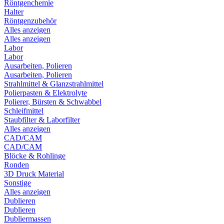
Röntgenchemie
Halter
Röntgenzubehör
Alles anzeigen
Alles anzeigen
Labor
Labor
Ausarbeiten, Polieren
Ausarbeiten, Polieren
Strahlmittel & Glanzstrahlmittel
Polierpasten & Elektrolyte
Polierer, Bürsten & Schwabbel
Schleifmittel
Staubfilter & Laborfilter
Alles anzeigen
CAD/CAM
CAD/CAM
Blöcke & Rohlinge
Ronden
3D Druck Material
Sonstige
Alles anzeigen
Dublieren
Dublieren
Dubliermassen