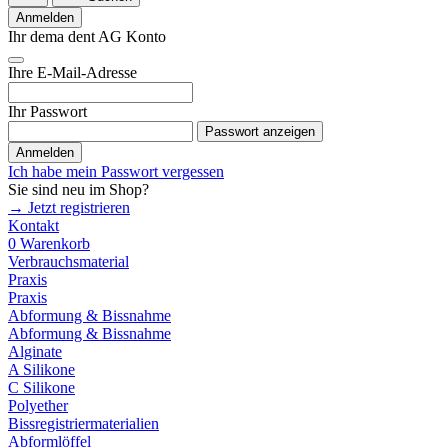
Anmelden
Ihr dema dent AG Konto
Ihre E-Mail-Adresse
Ihr Passwort
Passwort anzeigen
Anmelden
Ich habe mein Passwort vergessen
Sie sind neu im Shop?
→ Jetzt registrieren
Kontakt
0
Warenkorb
Verbrauchsmaterial
Praxis
Praxis
Abformung & Bissnahme
Abformung & Bissnahme
Alginate
A Silikone
C Silikone
Polyether
Bissregistriermaterialien
Abformlöffel