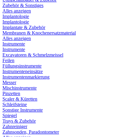
Zubehör & Sonstiges
Alles anzeigen
Implantologie
Implantologie
Implantate & Zubehör
Membranen & Knochenersatzmaterial
Alles anzeigen
Instrumente
Instrumente
Excavatoren & Schmelzmeissel
Feilen
Füllungsinstrumente
Instrumenteneinsätze
Instrumentenmarkierung
Messer
Mischinstrumente
Pinzetten
Scaler & Küretten
Schleifsteine
Sonstige Instrumente
Spiegel
Trays & Zubehör
Zahnreiniger
Zahnsonden, Paradontometer