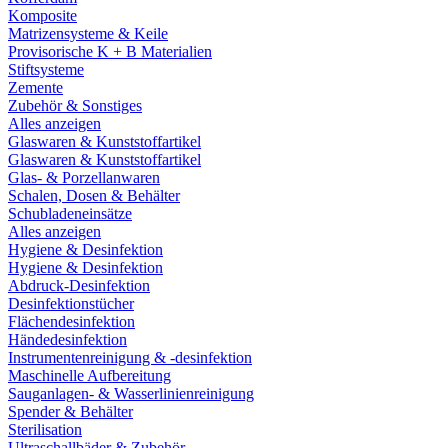
Komposite
Matrizensysteme & Keile
Provisorische K + B Materialien
Stiftsysteme
Zemente
Zubehör & Sonstiges
Alles anzeigen
Glaswaren & Kunststoffartikel
Glaswaren & Kunststoffartikel
Glas- & Porzellanwaren
Schalen, Dosen & Behälter
Schubladeneinsätze
Alles anzeigen
Hygiene & Desinfektion
Hygiene & Desinfektion
Abdruck-Desinfektion
Desinfektionstücher
Flächendesinfektion
Händedesinfektion
Instrumentenreinigung & -desinfektion
Maschinelle Aufbereitung
Sauganlagen- & Wasserlinienreinigung
Spender & Behälter
Sterilisation
Ultraschallbäder & Zubehör