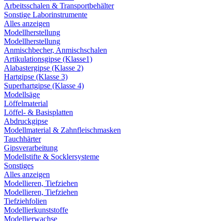
Arbeitsschalen & Transportbehälter
Sonstige Laborinstrumente
Alles anzeigen
Modellherstellung
Modellherstellung
Anmischbecher, Anmischschalen
Artikulationsgipse (Klasse1)
Alabastergipse (Klasse 2)
Hartgipse (Klasse 3)
Superhartgipse (Klasse 4)
Modellsäge
Löffelmaterial
Löffel- & Basisplatten
Abdruckgipse
Modellmaterial & Zahnfleischmasken
Tauchhärter
Gipsverarbeitung
Modellstifte & Socklersysteme
Sonstiges
Alles anzeigen
Modellieren, Tiefziehen
Modellieren, Tiefziehen
Tiefziehfolien
Modellierkunststoffe
Modellierwachse