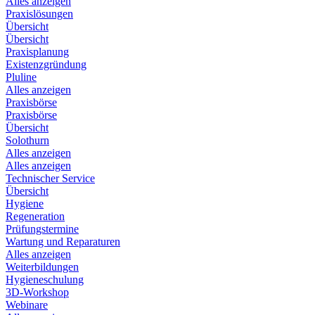
Alles anzeigen
Praxislösungen
Übersicht
Übersicht
Praxisplanung
Existenzgründung
Pluline
Alles anzeigen
Praxisbörse
Praxisbörse
Übersicht
Solothurn
Alles anzeigen
Alles anzeigen
Technischer Service
Übersicht
Hygiene
Regeneration
Prüfungstermine
Wartung und Reparaturen
Alles anzeigen
Weiterbildungen
Hygieneschulung
3D-Workshop
Webinare