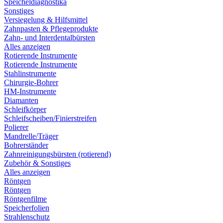
Speicheldiagnostika
Sonstiges
Versiegelung & Hilfsmittel
Zahnpasten & Pflegeprodukte
Zahn- und Interdentalbürsten
Alles anzeigen
Rotierende Instrumente
Rotierende Instrumente
Stahlinstrumente
Chirurgie-Bohrer
HM-Instrumente
Diamanten
Schleifkörper
Schleifscheiben/Finierstreifen
Polierer
Mandrelle/Träger
Bohrerständer
Zahnreinigungsbürsten (rotierend)
Zubehör & Sonstiges
Alles anzeigen
Röntgen
Röntgen
Röntgenfilme
Speicherfolien
Strahlenschutz