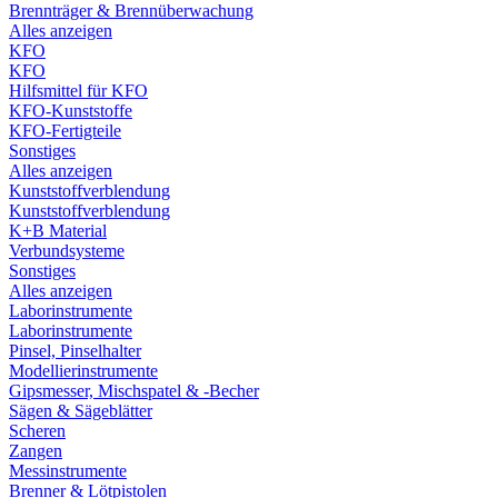
Brennträger & Brennüberwachung
Alles anzeigen
KFO
KFO
Hilfsmittel für KFO
KFO-Kunststoffe
KFO-Fertigteile
Sonstiges
Alles anzeigen
Kunststoffverblendung
Kunststoffverblendung
K+B Material
Verbundsysteme
Sonstiges
Alles anzeigen
Laborinstrumente
Laborinstrumente
Pinsel, Pinselhalter
Modellierinstrumente
Gipsmesser, Mischspatel & -Becher
Sägen & Sägeblätter
Scheren
Zangen
Messinstrumente
Brenner & Lötpistolen