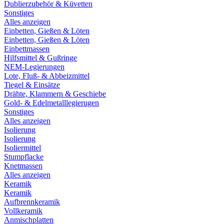
Dublierzubehör & Küvetten
Sonstiges
Alles anzeigen
Einbetten, Gießen & Löten
Einbetten, Gießen & Löten
Einbettmassen
Hilfsmittel & Gußringe
NEM-Legierungen
Lote, Fluß- & Abbeizmittel
Tiegel & Einsätze
Drähte, Klammern & Geschiebe
Gold- & Edelmetalllegierugen
Sonstiges
Alles anzeigen
Isolierung
Isolierung
Isoliermittel
Stumpflacke
Knetmassen
Alles anzeigen
Keramik
Keramik
Aufbrennkeramik
Vollkeramik
Anmischplatten