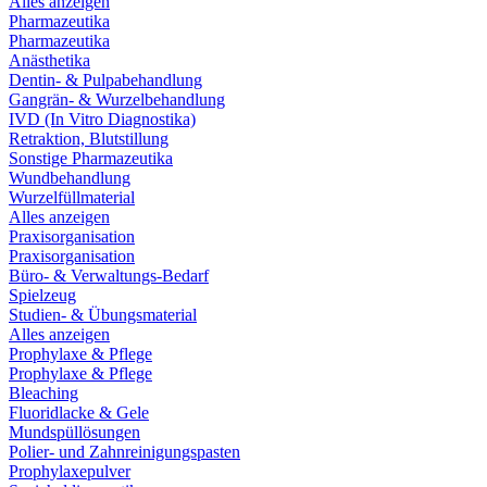
Alles anzeigen
Pharmazeutika
Pharmazeutika
Anästhetika
Dentin- & Pulpabehandlung
Gangrän- & Wurzelbehandlung
IVD (In Vitro Diagnostika)
Retraktion, Blutstillung
Sonstige Pharmazeutika
Wundbehandlung
Wurzelfüllmaterial
Alles anzeigen
Praxisorganisation
Praxisorganisation
Büro- & Verwaltungs-Bedarf
Spielzeug
Studien- & Übungsmaterial
Alles anzeigen
Prophylaxe & Pflege
Prophylaxe & Pflege
Bleaching
Fluoridlacke & Gele
Mundspüllösungen
Polier- und Zahnreinigungspasten
Prophylaxepulver