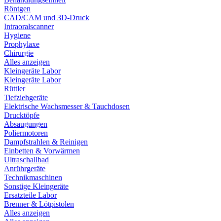
Röntgen
CAD/CAM und 3D-Druck
Intraoralscanner
Hygiene
Prophylaxe
Chirurgie
Alles anzeigen
Kleingeräte Labor
Kleingeräte Labor
Rüttler
Tiefziehgeräte
Elektrische Wachsmesser & Tauchdosen
Drucktöpfe
Absaugungen
Poliermotoren
Dampfstrahlen & Reinigen
Einbetten & Vorwärmen
Ultraschallbad
Anrührgeräte
Technikmaschinen
Sonstige Kleingeräte
Ersatzteile Labor
Brenner & Lötpistolen
Alles anzeigen