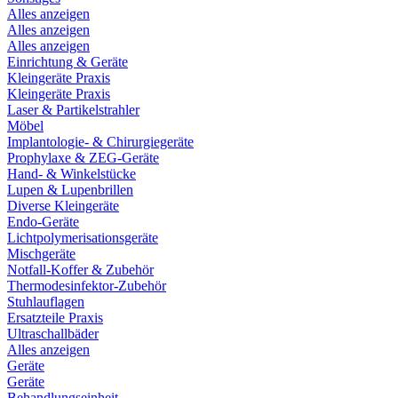
Alles anzeigen
Alles anzeigen
Alles anzeigen
Einrichtung & Geräte
Kleingeräte Praxis
Kleingeräte Praxis
Laser & Partikelstrahler
Möbel
Implantologie- & Chirurgiegeräte
Prophylaxe & ZEG-Geräte
Hand- & Winkelstücke
Lupen & Lupenbrillen
Diverse Kleingeräte
Endo-Geräte
Lichtpolymerisationsgeräte
Mischgeräte
Notfall-Koffer & Zubehör
Thermodesinfektor-Zubehör
Stuhlauflagen
Ersatzteile Praxis
Ultraschallbäder
Alles anzeigen
Geräte
Geräte
Behandlungseinheit