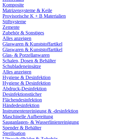
Komposite
Matrizensysteme & Keile
Provisorische K + B Materialien
Stiftsysteme
Zemente
Zubehör & Sonstiges
Alles anzeigen
Glaswaren & Kunststoffartikel
Glaswaren & Kunststoffartikel
Glas- & Porzellanwaren
Schalen, Dosen & Behälter
Schubladeneinsätze
Alles anzeigen
Hygiene & Desinfektion
Hygiene & Desinfektion
Abdruck-Desinfektion
Desinfektionstücher
Flächendesinfektion
Händedesinfektion
Instrumentenreinigung & -desinfektion
Maschinelle Aufbereitung
Sauganlagen- & Wasserlinienreinigung
Spender & Behälter
Sterilisation
Ultraschallbäder & Zubehör