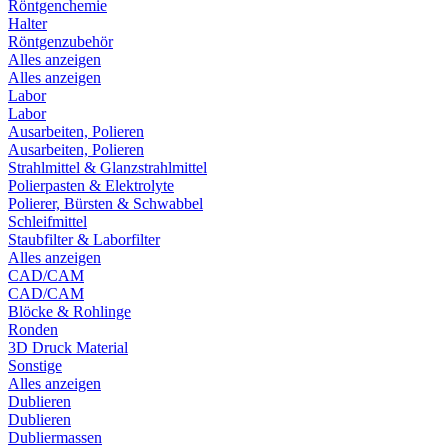
Röntgenchemie
Halter
Röntgenzubehör
Alles anzeigen
Alles anzeigen
Labor
Labor
Ausarbeiten, Polieren
Ausarbeiten, Polieren
Strahlmittel & Glanzstrahlmittel
Polierpasten & Elektrolyte
Polierer, Bürsten & Schwabbel
Schleifmittel
Staubfilter & Laborfilter
Alles anzeigen
CAD/CAM
CAD/CAM
Blöcke & Rohlinge
Ronden
3D Druck Material
Sonstige
Alles anzeigen
Dublieren
Dublieren
Dubliermassen