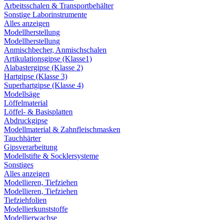
Arbeitsschalen & Transportbehälter
Sonstige Laborinstrumente
Alles anzeigen
Modellherstellung
Modellherstellung
Anmischbecher, Anmischschalen
Artikulationsgipse (Klasse1)
Alabastergipse (Klasse 2)
Hartgipse (Klasse 3)
Superhartgipse (Klasse 4)
Modellsäge
Löffelmaterial
Löffel- & Basisplatten
Abdruckgipse
Modellmaterial & Zahnfleischmasken
Tauchhärter
Gipsverarbeitung
Modellstifte & Socklersysteme
Sonstiges
Alles anzeigen
Modellieren, Tiefziehen
Modellieren, Tiefziehen
Tiefziehfolien
Modellierkunststoffe
Modellierwachse