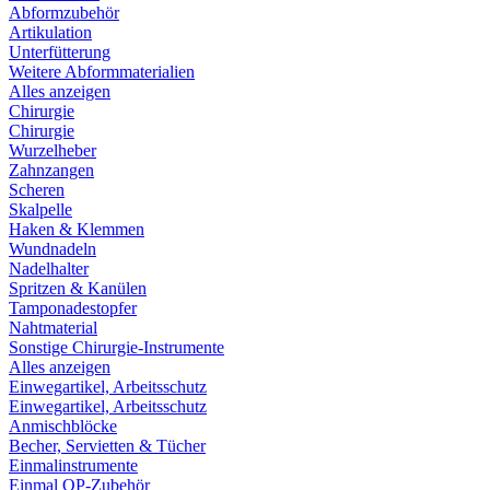
Abformzubehör
Artikulation
Unterfütterung
Weitere Abformmaterialien
Alles anzeigen
Chirurgie
Chirurgie
Wurzelheber
Zahnzangen
Scheren
Skalpelle
Haken & Klemmen
Wundnadeln
Nadelhalter
Spritzen & Kanülen
Tamponadestopfer
Nahtmaterial
Sonstige Chirurgie-Instrumente
Alles anzeigen
Einwegartikel, Arbeitsschutz
Einwegartikel, Arbeitsschutz
Anmischblöcke
Becher, Servietten & Tücher
Einmalinstrumente
Einmal OP-Zubehör