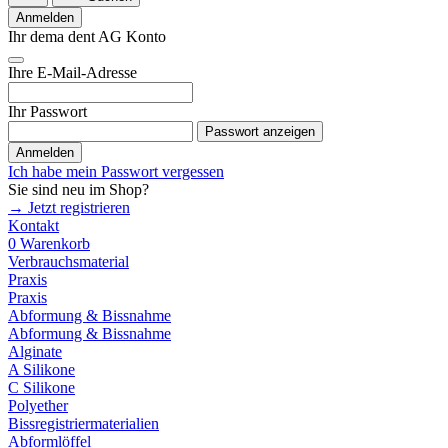
Anmelden
Ihr dema dent AG Konto
Ihre E-Mail-Adresse
Ihr Passwort
Passwort anzeigen
Anmelden
Ich habe mein Passwort vergessen
Sie sind neu im Shop?
→ Jetzt registrieren
Kontakt
0
Warenkorb
Verbrauchsmaterial
Praxis
Praxis
Abformung & Bissnahme
Abformung & Bissnahme
Alginate
A Silikone
C Silikone
Polyether
Bissregistriermaterialien
Abformlöffel