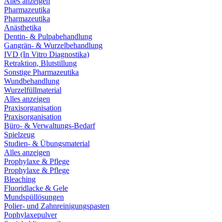
Alles anzeigen
Pharmazeutika
Pharmazeutika
Anästhetika
Dentin- & Pulpabehandlung
Gangrän- & Wurzelbehandlung
IVD (In Vitro Diagnostika)
Retraktion, Blutstillung
Sonstige Pharmazeutika
Wundbehandlung
Wurzelfüllmaterial
Alles anzeigen
Praxisorganisation
Praxisorganisation
Büro- & Verwaltungs-Bedarf
Spielzeug
Studien- & Übungsmaterial
Alles anzeigen
Prophylaxe & Pflege
Prophylaxe & Pflege
Bleaching
Fluoridlacke & Gele
Mundspüllösungen
Polier- und Zahnreinigungspasten
Pophylaxepulver