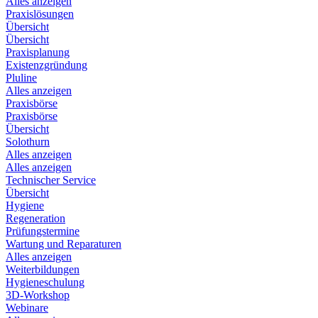
Alles anzeigen
Praxislösungen
Übersicht
Übersicht
Praxisplanung
Existenzgründung
Pluline
Alles anzeigen
Praxisbörse
Praxisbörse
Übersicht
Solothurn
Alles anzeigen
Alles anzeigen
Technischer Service
Übersicht
Hygiene
Regeneration
Prüfungstermine
Wartung und Reparaturen
Alles anzeigen
Weiterbildungen
Hygieneschulung
3D-Workshop
Webinare