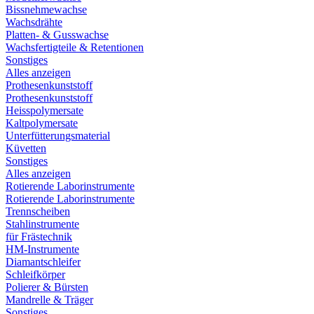
Bissnehmewachse
Wachsdrähte
Platten- & Gusswachse
Wachsfertigteile & Retentionen
Sonstiges
Alles anzeigen
Prothesenkunststoff
Prothesenkunststoff
Heisspolymersate
Kaltpolymersate
Unterfütterungsmaterial
Küvetten
Sonstiges
Alles anzeigen
Rotierende Laborinstrumente
Rotierende Laborinstrumente
Trennscheiben
Stahlinstrumente
für Frästechnik
HM-Instrumente
Diamantschleifer
Schleifkörper
Polierer & Bürsten
Mandrelle & Träger
Sonstiges