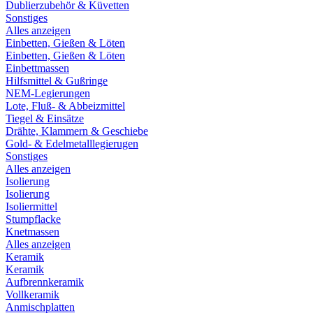
Dublierzubehör & Küvetten
Sonstiges
Alles anzeigen
Einbetten, Gießen & Löten
Einbetten, Gießen & Löten
Einbettmassen
Hilfsmittel & Gußringe
NEM-Legierungen
Lote, Fluß- & Abbeizmittel
Tiegel & Einsätze
Drähte, Klammern & Geschiebe
Gold- & Edelmetalllegierugen
Sonstiges
Alles anzeigen
Isolierung
Isolierung
Isoliermittel
Stumpflacke
Knetmassen
Alles anzeigen
Keramik
Keramik
Aufbrennkeramik
Vollkeramik
Anmischplatten