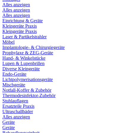
Alles anzeigen
Alles anzeigen
Alles anzeigen
Einrichtung & Geräte
Kleingeräte Praxis
Kleingeräte Praxis
Laser & Partikelstrahler
Möbel
Implantologie- & Chirurgiegeräte
Prophylaxe & ZEG-Geräte
Hand- & Winkelstücke
Lupen & Lupenbrillen
Diverse Kleingeräte
Endo-Geräte
Lichtpolymerisationsgeräte
Mischgeräte
Notfall-Koffer & Zubehör
Thermodesinfektor-Zubehör
Stuhlauflagen
Ersatzteile Praxis
Ultraschallbäder
Alles anzeigen
Geräte
Geräte
Behandlungseinheit