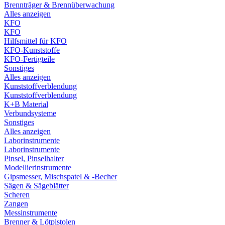
Brennträger & Brennüberwachung
Alles anzeigen
KFO
KFO
Hilfsmittel für KFO
KFO-Kunststoffe
KFO-Fertigteile
Sonstiges
Alles anzeigen
Kunststoffverblendung
Kunststoffverblendung
K+B Material
Verbundsysteme
Sonstiges
Alles anzeigen
Laborinstrumente
Laborinstrumente
Pinsel, Pinselhalter
Modellierinstrumente
Gipsmesser, Mischspatel & -Becher
Sägen & Sägeblätter
Scheren
Zangen
Messinstrumente
Brenner & Lötpistolen