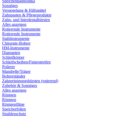
Speicheldiagnostika
Sonstiges
Versiegelung & Hilfsmittel
Zahnpasten & Pflegeprodukte
Zahn- und Interdentalbürsten
Alles anzeigen
Rotierende Instrumente
Rotierende Instrumente
Stahlinstrumente
Chirurgie-Bohrer
HM-Instrumente
Diamanten
Schleifkörper
Schleifscheiben/Finierstreifen
Polierer
Mandrelle/Träger
Bohrerständer
Zahnreinigungsbürsten (rotierend)
Zubehör & Sonstiges
Alles anzeigen
Röntgen
Röntgen
Röntgenfilme
Speicherfolien
Strahlenschutz