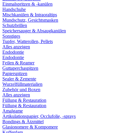
Einmalspritzen & -kanülen
Handschuhe
Mischkanülen & Intraoraltips
Mundschutz, Gesichtsmasken
Schutzbrillen
Speichersauger & Absaugkanülen
Sonstiges
Tupfer, Watterollen, Pellets
Alles anzeigen
Endodontie
Endodontie
Feilen & Reamer
Guttaperchaspitzen
Papierspitzen
Sealer & Zemente
Wurzelfüllmaterialien
Zubehör und Boxen
Alles anzeigen
Füllung & Restauration
Füllung & Restauration
Amalgame
Artikulationspapier, Occlufolie, -sprays
Bondings & Ätzmittel
Glasionomere & Kompomere
Kofferdam