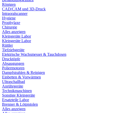
Röntgen
CAD/CAM und 3D-Druck
Intraoralscanner
Hygiene
Prophylaxe
Chirurgie
Alles anzeigen
Kleingeräte Labor
Kleingeräte Labor
Rüttler
Tiefziehgeräte
Elektrische Wachsmesser & Tauchdosen
Drucktöpfe
Absaugungen
Poliermotoren
Dampfstrahlen & Reinigen
Einbetten & Vorwärmen
Ultraschallbad
Anrührgeräte
Technikmaschinen
Sonstige Kleingeräte
Ersatzteile Labor
Brenner & Lötpistolen
Alles anzeigen